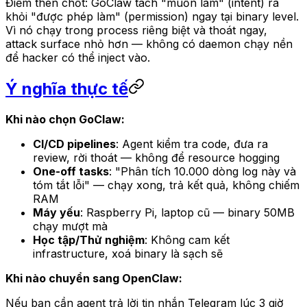
Điểm then chốt: GoClaw tách "muốn làm" (intent) ra
khỏi "được phép làm" (permission) ngay tại binary level.
Vì nó chạy trong process riêng biệt và thoát ngay,
attack surface nhỏ hơn — không có daemon chạy nền
để hacker có thể inject vào.
Ý nghĩa thực tế
Khi nào chọn GoClaw:
CI/CD pipelines
: Agent kiểm tra code, đưa ra
review, rời thoát — không để resource hogging
One-off tasks
: "Phân tích 10.000 dòng log này và
tóm tắt lỗi" — chạy xong, trả kết quả, không chiếm
RAM
Máy yếu
: Raspberry Pi, laptop cũ — binary 50MB
chạy mượt mà
Học tập/Thử nghiệm
: Không cam kết
infrastructure, xoá binary là sạch sẽ
Khi nào chuyển sang OpenClaw:
Nếu bạn cần agent trả lời tin nhắn Telegram lúc 3 giờ