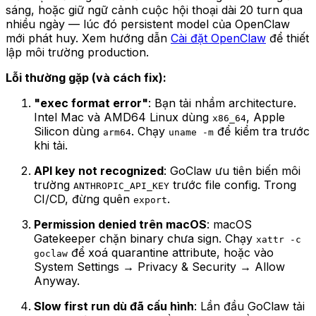
sáng, hoặc giữ ngữ cảnh cuộc hội thoại dài 20 turn qua
nhiều ngày — lúc đó persistent model của OpenClaw
mới phát huy. Xem hướng dẫn
Cài đặt OpenClaw
để thiết
lập môi trường production.
Lỗi thường gặp (và cách fix):
"exec format error"
: Bạn tải nhầm architecture.
Intel Mac và AMD64 Linux dùng
, Apple
x86_64
Silicon dùng
. Chạy
để kiểm tra trước
arm64
uname -m
khi tải.
API key not recognized
: GoClaw ưu tiên biến môi
trường
trước file config. Trong
ANTHROPIC_API_KEY
CI/CD, đừng quên
.
export
Permission denied trên macOS
: macOS
Gatekeeper chặn binary chưa sign. Chạy
xattr -c
để xoá quarantine attribute, hoặc vào
goclaw
System Settings → Privacy & Security → Allow
Anyway.
Slow first run dù đã cấu hình
: Lần đầu GoClaw tải