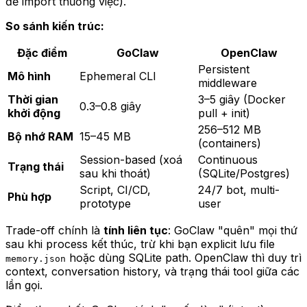
để import thương việc).
So sánh kiến trúc:
Đặc điểm
GoClaw
OpenClaw
Persistent
Mô hình
Ephemeral CLI
middleware
Thời gian
3–5 giây (Docker
0.3–0.8 giây
khởi động
pull + init)
256–512 MB
Bộ nhớ RAM
15–45 MB
(containers)
Session-based (xoá
Continuous
Trạng thái
sau khi thoát)
(SQLite/Postgres)
Script, CI/CD,
24/7 bot, multi-
Phù hợp
prototype
user
Trade-off chính là
tính liên tục
: GoClaw "quên" mọi thứ
sau khi process kết thúc, trừ khi bạn explicit lưu file
hoặc dùng SQLite path. OpenClaw thì duy trì
memory.json
context, conversation history, và trạng thái tool giữa các
lần gọi.