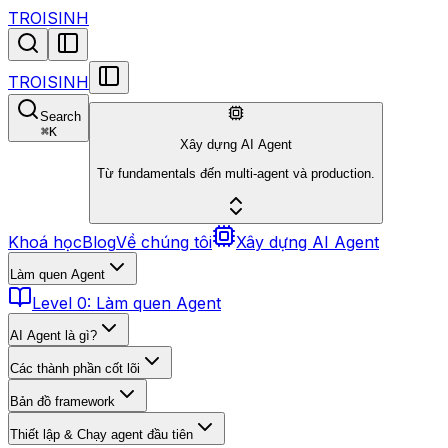
TROISINH
TROISINH
Search
⌘
K
Xây dựng AI Agent
Từ fundamentals đến multi-agent và production.
Khoá học
Blog
Về chúng tôi
Xây dựng AI Agent
Làm quen Agent
Level 0: Làm quen Agent
AI Agent là gì?
Các thành phần cốt lõi
Bản đồ framework
Thiết lập & Chạy agent đầu tiên