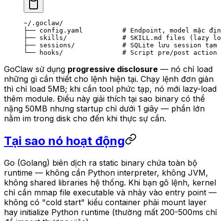
~/.goclaw/
├── config.yaml          # Endpoint, model mặc địn
├── skills/              # SKILL.md files (lazy lo
├── sessions/            # SQLite lưu session tạm 
└── hooks/               # Script pre/post action
GoClaw sử dụng
progressive disclosure
— nó chỉ load
những gì cần thiết cho lệnh hiện tại. Chạy lệnh đơn giản
thì chỉ load 5MB; khi cần tool phức tạp, nó mới lazy-load
thêm module. Điều này giải thích tại sao binary có thể
nặng 50MB nhưng startup chỉ dưới 1 giây — phần lớn
nằm im trong disk cho đến khi thực sự cần.
Tại sao nó hoạt động
Go (Golang) biên dịch ra static binary chứa toàn bộ
runtime — không cần Python interpreter, không JVM,
không shared libraries hệ thống. Khi bạn gõ lệnh, kernel
chỉ cần mmap file executable và nhảy vào entry point —
không có "cold start" kiểu container phải mount layer
hay initialize Python runtime (thường mất 200-500ms chỉ