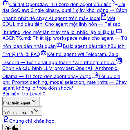
Cài đặt OpenClaw: Từ zero đến agent đầu tiên
Cài
đặt GoClaw: Single binary, dưới 1 giây khởi động — Cách
nhanh nhất để chạy AI agent trên máy local
Viết
SOUL.md đầu tiên: Cho agent một linh hồn — Tại sao
'briefing' đọc một lần thay thế lời nhắc lặp đi lặp lại
AGENTS.md: Thiết lập workspace rules cho agent — Từ
hỗn loạn đến nhất quán
Build agent đầu tiên hữu ích:
Trợ lý trả lời FAQ
Kết nối agent với Telegram, Zalo,
Discord — Biến chat app thành 'văn phòng' cho AI
Chọn và cấu hình LLM provider: OpenAI, Anthropic,
Ollama — Từ zero đến agent chạy được
Tối ưu chi
phí: Prompt caching, model selection, rate limits — Chạy
agent không lo 'hóa đơn shock'
Bài kiểm tra Level 0
Phát triển Agent
Triển khai thực tế
Chứng chỉ khóa học