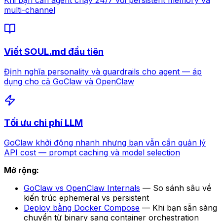
Khi bạn cần agent chạy 24/7 với persistent memory và
multi-channel
Viết SOUL.md đầu tiên
Định nghĩa personality và guardrails cho agent — áp
dụng cho cả GoClaw và OpenClaw
Tối ưu chi phí LLM
GoClaw khởi động nhanh nhưng bạn vẫn cần quản lý
API cost — prompt caching và model selection
Mở rộng:
GoClaw vs OpenClaw Internals
— So sánh sâu về
kiến trúc ephemeral vs persistent
Deploy bằng Docker Compose
— Khi bạn sẵn sàng
chuyển từ binary sang container orchestration