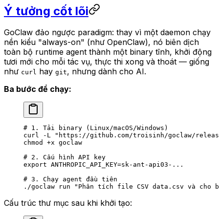
Ý tưởng cốt lõi
GoClaw đảo ngược paradigm: thay vì một daemon chạy
nền kiểu "always-on" (như OpenClaw), nó biên dịch
toàn bộ runtime agent thành một binary tĩnh, khởi động
tươi mới cho mỗi tác vụ, thực thi xong và thoát — giống
như
hay
, nhưng dành cho AI.
curl
git
Ba bước để chạy:
# 1. Tải binary (Linux/macOS/Windows)
curl
 -L
 "https://github.com/troisinh/goclaw/releas
chmod
 +x
 goclaw
# 2. Cấu hình API key
export
 ANTHROPIC_API_KEY
=
sk-ant-api03-...
# 3. Chạy agent đầu tiên
./goclaw
 run
 "Phân tích file CSV data.csv và cho b
Cấu trúc thư mục sau khi khởi tạo: