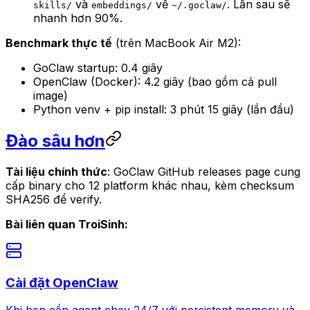
và
về
. Lần sau sẽ
skills/
embeddings/
~/.goclaw/
nhanh hơn 90%.
Benchmark thực tế
(trên MacBook Air M2):
GoClaw startup: 0.4 giây
OpenClaw (Docker): 4.2 giây (bao gồm cả pull
image)
Python venv + pip install: 3 phút 15 giây (lần đầu)
Đào sâu hơn
Tài liệu chính thức
: GoClaw GitHub releases page cung
cấp binary cho 12 platform khác nhau, kèm checksum
SHA256 để verify.
Bài liên quan TroiSinh:
Cài đặt OpenClaw