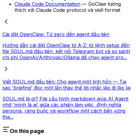
Claude Code Documentation
— GoClaw tương
thích với Claude Code protocol và skill format
Cài đặt OpenClaw: Từ zero đến agent đầu tiên
Hướng dẫn cài đặt OpenClaw từ A-Z: từ lệnh setup đến
file SOUL.md đầu tiên, kết nối Telegram bot và so sánh
chi phí OpenAI/Anthropic/Ollama để chạy agent pro...
Viết SOUL.md đầu tiên: Cho agent một linh hồn — Tại
sao 'briefing' đọc một lần thay thế lời nhắc lặp đi lặp lại
SOUL.md là gì? File cấu hình markdown giúp AI Agent
nhớ 'mình là ai' giữa các phiên làm việc, định nghĩa
persona, ràng buộc và workflow một cách bền vững
tha...
On this page