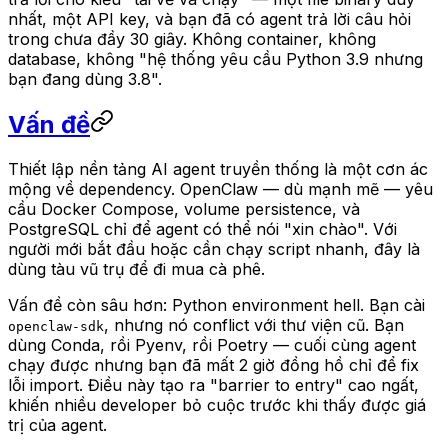
nhất, một API key, và bạn đã có agent trả lời câu hỏi
trong chưa đầy 30 giây. Không container, không
database, không "hệ thống yêu cầu Python 3.9 nhưng
bạn đang dùng 3.8".
Vấn đề
Thiết lập nền tảng AI agent truyền thống là một cơn ác
mộng về dependency. OpenClaw — dù mạnh mẽ — yêu
cầu Docker Compose, volume persistence, và
PostgreSQL chỉ để agent có thể nói "xin chào". Với
người mới bắt đầu hoặc cần chạy script nhanh, đây là
dùng tàu vũ trụ để đi mua cà phê.
Vấn đề còn sâu hơn: Python environment hell. Bạn cài
, nhưng nó conflict với thư viện cũ. Bạn
openclaw-sdk
dùng Conda, rồi Pyenv, rồi Poetry — cuối cùng agent
chạy được nhưng bạn đã mất 2 giờ đồng hồ chỉ để fix
lỗi import. Điều này tạo ra "barrier to entry" cao ngất,
khiến nhiều developer bỏ cuộc trước khi thấy được giá
trị của agent.