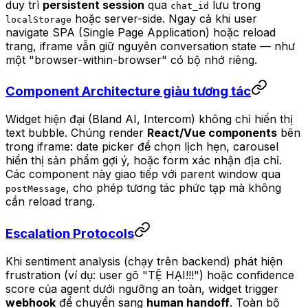
duy trì
persistent session
qua
lưu trong
chat_id
hoặc server-side. Ngay cả khi user
localStorage
navigate SPA (Single Page Application) hoặc reload
trang, iframe vẫn giữ nguyên conversation state — như
một "browser-within-browser" có bộ nhớ riêng.
Component Architecture giàu tương tác
Widget hiện đại (Bland AI, Intercom) không chỉ hiển thị
text bubble. Chúng render
React/Vue components
bên
trong iframe: date picker để chọn lịch hẹn, carousel
hiển thị sản phẩm gợi ý, hoặc form xác nhận địa chỉ.
Các component này giao tiếp với parent window qua
, cho phép tương tác phức tạp mà không
postMessage
cần reload trang.
Escalation Protocols
Khi sentiment analysis (chạy trên backend) phát hiện
frustration (ví dụ: user gõ "TỆ HẠI!!!") hoặc confidence
score của agent dưới ngưỡng an toàn, widget trigger
webhook
để chuyển sang
human handoff
. Toàn bộ