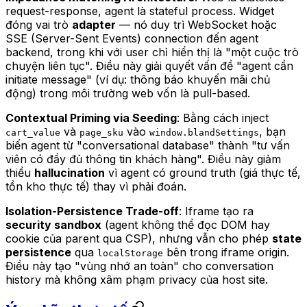
request-response, agent là stateful process. Widget
đóng vai trò
adapter
— nó duy trì WebSocket hoặc
SSE (Server-Sent Events) connection đến agent
backend, trong khi với user chỉ hiển thị là "một cuộc trò
chuyện liên tục". Điều này giải quyết vấn đề "agent cần
initiate message" (ví dụ: thông báo khuyến mãi chủ
động) trong môi trường web vốn là pull-based.
Contextual Priming via Seeding
: Bằng cách inject
và
vào
, bạn
cart_value
page_sku
window.blandSettings
biến agent từ "conversational database" thành "tư vấn
viên có đầy đủ thông tin khách hàng". Điều này giảm
thiểu
hallucination
vì agent có ground truth (giá thực tế,
tồn kho thực tế) thay vì phải đoán.
Isolation-Persistence Trade-off
: Iframe tạo ra
security sandbox
(agent không thể đọc DOM hay
cookie của parent qua CSP), nhưng vẫn cho phép
state
persistence
qua
bên trong iframe origin.
localStorage
Điều này tạo "vùng nhớ an toàn" cho conversation
history mà không xâm phạm privacy của host site.