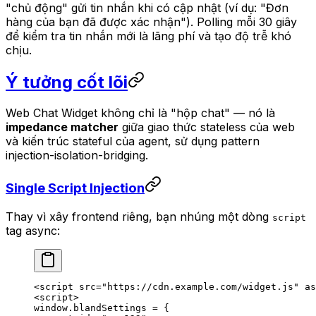
"chủ động" gửi tin nhắn khi có cập nhật (ví dụ: "Đơn
hàng của bạn đã được xác nhận"). Polling mỗi 30 giây
để kiểm tra tin nhắn mới là lãng phí và tạo độ trễ khó
chịu.
Ý tưởng cốt lõi
Web Chat Widget không chỉ là "hộp chat" — nó là
impedance matcher
giữa giao thức stateless của web
và kiến trúc stateful của agent, sử dụng pattern
injection-isolation-bridging.
Single Script Injection
Thay vì xây frontend riêng, bạn nhúng một dòng
script
tag async:
<
script
 src
=
"https://cdn.example.com/widget.js"
 as
<
script
>
window.blandSettings 
=
 {