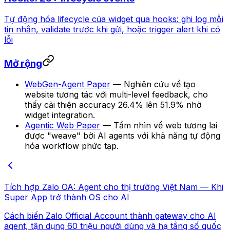
Tự động hóa lifecycle của widget qua hooks: ghi log mỗi
tin nhắn, validate trước khi gửi, hoặc trigger alert khi có
lỗi
Mở rộng
WebGen-Agent Paper
— Nghiên cứu về tạo
website tương tác với multi-level feedback, cho
thấy cải thiện accuracy 26.4% lên 51.9% nhờ
widget integration.
Agentic Web Paper
— Tầm nhìn về web tương lai
được "weave" bởi AI agents với khả năng tự động
hóa workflow phức tạp.
Tích hợp Zalo OA: Agent cho thị trường Việt Nam — Khi
Super App trở thành OS cho AI
Cách biến Zalo Official Account thành gateway cho AI
agent, tận dụng 60 triệu người dùng và hạ tầng số quốc