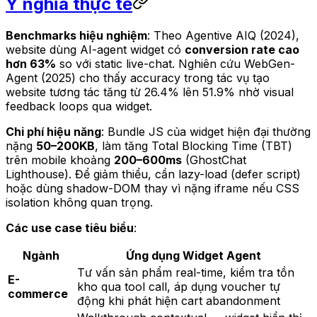
Ý nghĩa thực tế
Benchmarks hiệu nghiệm
: Theo Agentive AIQ (2024),
website dùng AI-agent widget có
conversion rate cao
hơn 63%
so với static live-chat. Nghiên cứu WebGen-
Agent (2025) cho thấy accuracy trong tác vụ tạo
website tương tác tăng từ 26.4% lên 51.9% nhờ visual
feedback loops qua widget.
Chi phí hiệu năng
: Bundle JS của widget hiện đại thường
nặng
50–200KB
, làm tăng Total Blocking Time (TBT)
trên mobile khoảng
200–600ms
(GhostChat
Lighthouse). Để giảm thiểu, cần lazy-load (defer script)
hoặc dùng shadow-DOM thay vì nặng iframe nếu CSS
isolation không quan trọng.
Các use case tiêu biểu
:
Ngành
Ứng dụng Widget Agent
Tư vấn sản phẩm real-time, kiểm tra tồn
E-
kho qua tool call, áp dụng voucher tự
commerce
động khi phát hiện cart abandonment