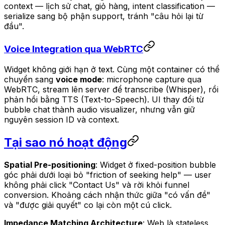
context — lịch sử chat, giỏ hàng, intent classification —
serialize sang bộ phận support, tránh "câu hỏi lại từ
đầu".
Voice Integration qua WebRTC
Widget không giới hạn ở text. Cùng một container có thể
chuyển sang
voice mode
: microphone capture qua
WebRTC, stream lên server để transcribe (Whisper), rồi
phản hồi bằng TTS (Text-to-Speech). UI thay đổi từ
bubble chat thành audio visualizer, nhưng vẫn giữ
nguyên session ID và context.
Tại sao nó hoạt động
Spatial Pre-positioning
: Widget ở fixed-position bubble
góc phải dưới loại bỏ "friction of seeking help" — user
không phải click "Contact Us" và rời khỏi funnel
conversion. Khoảng cách nhận thức giữa "có vấn đề"
và "được giải quyết" co lại còn một cú click.
Impedance Matching Architecture
: Web là stateless