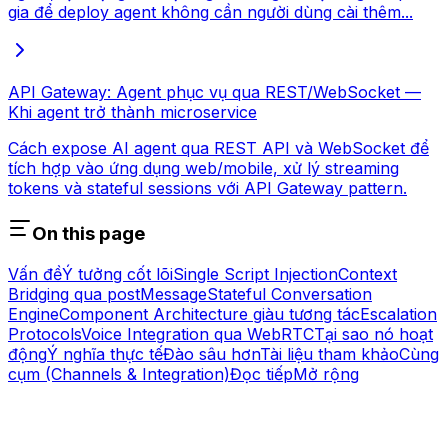
gia để deploy agent không cần người dùng cài thêm...
API Gateway: Agent phục vụ qua REST/WebSocket —
Khi agent trở thành microservice
Cách expose AI agent qua REST API và WebSocket để
tích hợp vào ứng dụng web/mobile, xử lý streaming
tokens và stateful sessions với API Gateway pattern.
On this page
Vấn đề
Ý tưởng cốt lõi
Single Script Injection
Context
Bridging qua postMessage
Stateful Conversation
Engine
Component Architecture giàu tương tác
Escalation
Protocols
Voice Integration qua WebRTC
Tại sao nó hoạt
động
Ý nghĩa thực tế
Đào sâu hơn
Tài liệu tham khảo
Cùng
cụm (Channels & Integration)
Đọc tiếp
Mở rộng