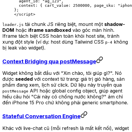
  agent_id: 
"ag_123"
,
  context: { cart_value: 
2500000
, page_sku: 
"iphon
};
</
script
>
tải chunk JS riêng biệt, mount một
shadow-
loader.js
DOM
hoặc
iframe sandboxed
vào góc màn hình.
Iframe tách biệt CSS hoàn toàn khỏi host site, tránh
xung đột style (ví dụ: host dùng Tailwind CSS
không
p-4
bị leak vào widget).
Context Bridging qua postMessage
Widget không bắt đầu với "Xin chào, tôi giúp gì?". Nó
được
seeded
với context từ trang: giá trị giỏ hàng, sản
phẩm đang xem, lịch sử click. Dữ liệu này truyền qua
API hoặc global config object, giúp agent
postMessage
hiểu câu hỏi "Cái này có chống nước không?" ám chỉ
đến iPhone 15 Pro chứ không phải generic smartphone.
Stateful Conversation Engine
Khác với live-chat cũ (mỗi refresh là mất kết nối), widget