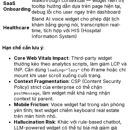
Walkthrough contextual — widget hiển thị
SaaS
tooltip hướng dẫn dựa trên page hiện tại,
Onboarding
debug lỗi cho user ngay trên dashboard
Bland AI voice widget cho phép đặt lịch
khám bằng giọng nói, transcription real-
Healthcare
time, tích hợp với HIS (Hospital
Information System)
Hạn chế cần lưu ý
:
Core Web Vitals Impact
: Third-party widget
thường kéo theo analytics scripts, làm giảm LCP và
INP. Cần dùng
cho iframe hoặc chỉ
loading="lazy"
mount khi user scroll xuống cuối trang.
Context Fragmentation
: CSP (Content Security
Policy) strict của enterprise có thể chặn
, làm widget mất khả năng nhận
postMessage
context từ parent.
Mobile Friction
: Voice widget fail trong văn phòng
yên tĩnh; text widget chiếm keyboard real estate
trên màn hình nhỏ.
Hallucination Risk
: Khác với rule-based chatbot,
LLM-powered widget có thể tự bịa mã giảm giá