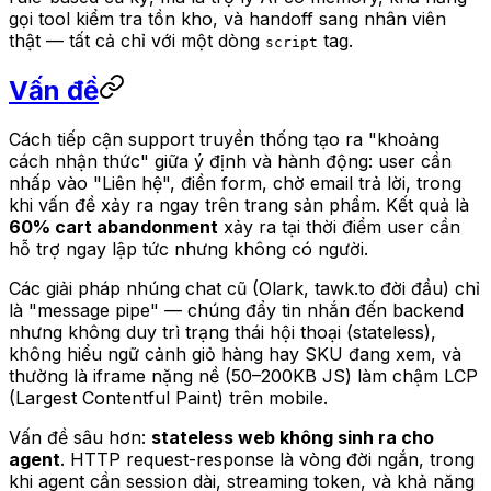
gọi tool kiểm tra tồn kho, và handoff sang nhân viên
thật — tất cả chỉ với một dòng
tag.
script
Vấn đề
Cách tiếp cận support truyền thống tạo ra "khoảng
cách nhận thức" giữa ý định và hành động: user cần
nhấp vào "Liên hệ", điền form, chờ email trả lời, trong
khi vấn đề xảy ra ngay trên trang sản phẩm. Kết quả là
60% cart abandonment
xảy ra tại thời điểm user cần
hỗ trợ ngay lập tức nhưng không có người.
Các giải pháp nhúng chat cũ (Olark, tawk.to đời đầu) chỉ
là "message pipe" — chúng đẩy tin nhắn đến backend
nhưng không duy trì trạng thái hội thoại (stateless),
không hiểu ngữ cảnh giỏ hàng hay SKU đang xem, và
thường là iframe nặng nề (50–200KB JS) làm chậm LCP
(Largest Contentful Paint) trên mobile.
Vấn đề sâu hơn:
stateless web không sinh ra cho
agent
. HTTP request-response là vòng đời ngắn, trong
khi agent cần session dài, streaming token, và khả năng