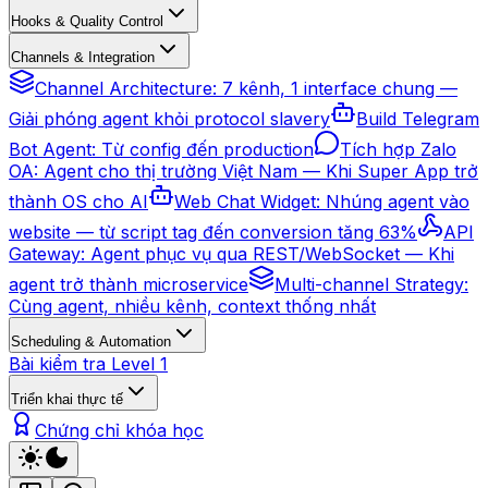
Hooks & Quality Control
Channels & Integration
Channel Architecture: 7 kênh, 1 interface chung —
Giải phóng agent khỏi protocol slavery
Build Telegram
Bot Agent: Từ config đến production
Tích hợp Zalo
OA: Agent cho thị trường Việt Nam — Khi Super App trở
thành OS cho AI
Web Chat Widget: Nhúng agent vào
website — từ script tag đến conversion tăng 63%
API
Gateway: Agent phục vụ qua REST/WebSocket — Khi
agent trở thành microservice
Multi-channel Strategy:
Cùng agent, nhiều kênh, context thống nhất
Scheduling & Automation
Bài kiểm tra Level 1
Triển khai thực tế
Chứng chỉ khóa học