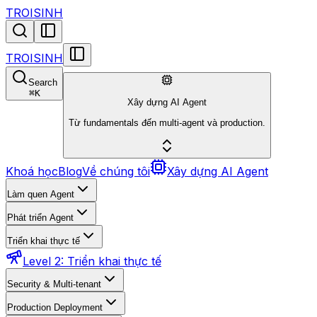
TROISINH
TROISINH
Search
⌘
K
Xây dựng AI Agent
Từ fundamentals đến multi-agent và production.
Khoá học
Blog
Về chúng tôi
Xây dựng AI Agent
Làm quen Agent
Phát triển Agent
Triển khai thực tế
Level 2: Triển khai thực tế
Security & Multi-tenant
Production Deployment