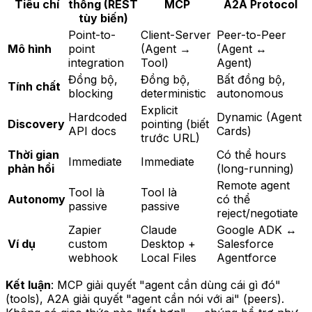
Tiêu chí
thống (REST
MCP
A2A Protocol
tùy biến)
Point-to-
Client-Server
Peer-to-Peer
Mô hình
point
(Agent →
(Agent ↔
integration
Tool)
Agent)
Đồng bộ,
Đồng bộ,
Bất đồng bộ,
Tính chất
blocking
deterministic
autonomous
Explicit
Hardcoded
Dynamic (Agent
Discovery
pointing (biết
API docs
Cards)
trước URL)
Thời gian
Có thể hours
Immediate
Immediate
phản hồi
(long-running)
Remote agent
Tool là
Tool là
Autonomy
có thể
passive
passive
reject/negotiate
Zapier
Claude
Google ADK ↔
Ví dụ
custom
Desktop +
Salesforce
webhook
Local Files
Agentforce
Kết luận
: MCP giải quyết "agent cần dùng cái gì đó"
(tools), A2A giải quyết "agent cần nói với ai" (peers).