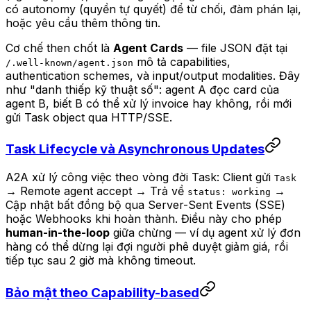
có autonomy (quyền tự quyết) để từ chối, đàm phán lại,
hoặc yêu cầu thêm thông tin.
Cơ chế then chốt là
Agent Cards
— file JSON đặt tại
mô tả capabilities,
/.well-known/agent.json
authentication schemes, và input/output modalities. Đây
như "danh thiếp kỹ thuật số": agent A đọc card của
agent B, biết B có thể xử lý invoice hay không, rồi mới
gửi Task object qua HTTP/SSE.
Task Lifecycle và Asynchronous Updates
A2A xử lý công việc theo vòng đời Task: Client gửi
Task
→ Remote agent accept → Trả về
→
status: working
Cập nhật bất đồng bộ qua Server-Sent Events (SSE)
hoặc Webhooks khi hoàn thành. Điều này cho phép
human-in-the-loop
giữa chừng — ví dụ agent xử lý đơn
hàng có thể dừng lại đợi người phê duyệt giảm giá, rồi
tiếp tục sau 2 giờ mà không timeout.
Bảo mật theo Capability-based