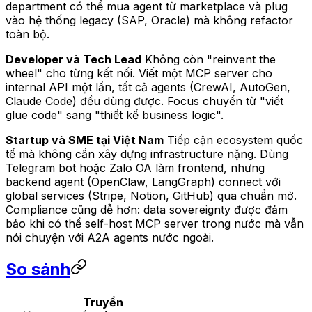
department có thể mua agent từ marketplace và plug
vào hệ thống legacy (SAP, Oracle) mà không refactor
toàn bộ.
Developer và Tech Lead
Không còn "reinvent the
wheel" cho từng kết nối. Viết một MCP server cho
internal API một lần, tất cả agents (CrewAI, AutoGen,
Claude Code) đều dùng được. Focus chuyển từ "viết
glue code" sang "thiết kế business logic".
Startup và SME tại Việt Nam
Tiếp cận ecosystem quốc
tế mà không cần xây dựng infrastructure nặng. Dùng
Telegram bot hoặc Zalo OA làm frontend, nhưng
backend agent (OpenClaw, LangGraph) connect với
global services (Stripe, Notion, GitHub) qua chuẩn mở.
Compliance cũng dễ hơn: data sovereignty được đảm
bảo khi có thể self-host MCP server trong nước mà vẫn
nói chuyện với A2A agents nước ngoài.
So sánh
Truyền