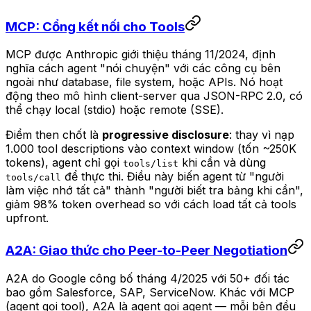
MCP: Cổng kết nối cho Tools
MCP được Anthropic giới thiệu tháng 11/2024, định
nghĩa cách agent "nói chuyện" với các công cụ bên
ngoài như database, file system, hoặc APIs. Nó hoạt
động theo mô hình client-server qua JSON-RPC 2.0, có
thể chạy local (stdio) hoặc remote (SSE).
Điểm then chốt là
progressive disclosure
: thay vì nạp
1.000 tool descriptions vào context window (tốn ~250K
tokens), agent chỉ gọi
khi cần và dùng
tools/list
để thực thi. Điều này biến agent từ "người
tools/call
làm việc nhớ tất cả" thành "người biết tra bảng khi cần",
giảm 98% token overhead so với cách load tất cả tools
upfront.
A2A: Giao thức cho Peer-to-Peer Negotiation
A2A do Google công bố tháng 4/2025 với 50+ đối tác
bao gồm Salesforce, SAP, ServiceNow. Khác với MCP
(agent gọi tool), A2A là agent gọi agent — mỗi bên đều