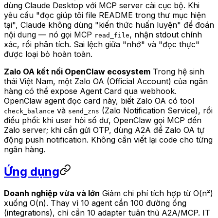
dùng Claude Desktop với MCP server cài cục bộ. Khi
yêu cầu "đọc giúp tôi file README trong thư mục hiện
tại", Claude không dùng "kiến thức huấn luyện" để đoán
nội dung — nó gọi MCP
, nhận stdout chính
read_file
xác, rồi phân tích. Sai lệch giữa "nhớ" và "đọc thực"
được loại bỏ hoàn toàn.
Zalo OA kết nối OpenClaw ecosystem
Trong hệ sinh
thái Việt Nam, một Zalo OA (Official Account) của ngân
hàng có thể expose Agent Card qua webhook.
OpenClaw agent đọc card này, biết Zalo OA có tool
và
(Zalo Notification Service), rồi
check_balance
send_zns
điều phối: khi user hỏi số dư, OpenClaw gọi MCP đến
Zalo server; khi cần gửi OTP, dùng A2A để Zalo OA tự
động push notification. Không cần viết lại code cho từng
ngân hàng.
Ứng dụng
Doanh nghiệp vừa và lớn
Giảm chi phí tích hợp từ O(n²)
xuống O(n). Thay vì 10 agent cần 100 đường ống
(integrations), chỉ cần 10 adapter tuân thủ A2A/MCP. IT