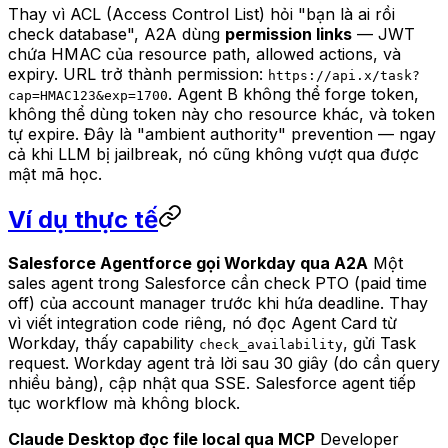
Thay vì ACL (Access Control List) hỏi "bạn là ai rồi
check database", A2A dùng
permission links
— JWT
chứa HMAC của resource path, allowed actions, và
expiry. URL trở thành permission:
https://api.x/task?
. Agent B không thể forge token,
cap=HMAC123&exp=1700
không thể dùng token này cho resource khác, và token
tự expire. Đây là "ambient authority" prevention — ngay
cả khi LLM bị jailbreak, nó cũng không vượt qua được
mật mã học.
Ví dụ thực tế
Salesforce Agentforce gọi Workday qua A2A
Một
sales agent trong Salesforce cần check PTO (paid time
off) của account manager trước khi hứa deadline. Thay
vì viết integration code riêng, nó đọc Agent Card từ
Workday, thấy capability
, gửi Task
check_availability
request. Workday agent trả lời sau 30 giây (do cần query
nhiều bảng), cập nhật qua SSE. Salesforce agent tiếp
tục workflow mà không block.
Claude Desktop đọc file local qua MCP
Developer