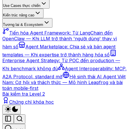
Use Cases thực chiến
Kiến trúc nâng cao
Tương lai & Ecosystem
Tiến hóa Agent Framework: Từ LangChain đến
OpenClaw — Khi LLM trở thành 'người dùng' thay vì
hàm số
Agent Marketplace: Chia sẻ và bán agent
templates — Khi expertise trở thành hàng hóa số
Enterprise Agent Strategy: Từ POC đến production —
Khi benchmark không đủ
Agent Interoperability: MCP,
A2A Protocol, standard mở
Hệ sinh thái AI Agent Việt
Nam: Cơ hội và thách thức — Mô hình Leapfrog và bài
toán mobile-first
Bài kiểm tra Level 2
Chứng chỉ khóa học