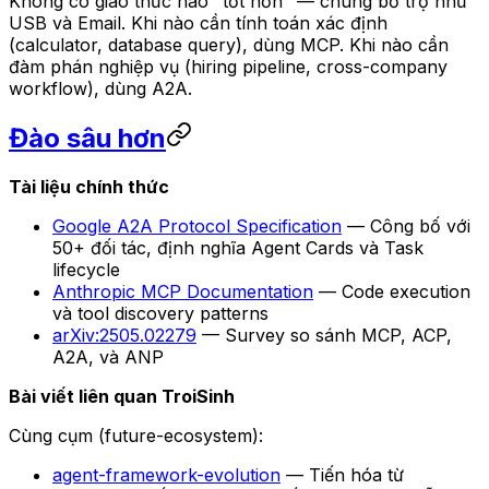
Không có giao thức nào "tốt hơn" — chúng bổ trợ như
USB và Email. Khi nào cần tính toán xác định
(calculator, database query), dùng MCP. Khi nào cần
đàm phán nghiệp vụ (hiring pipeline, cross-company
workflow), dùng A2A.
Đào sâu hơn
Tài liệu chính thức
Google A2A Protocol Specification
— Công bố với
50+ đối tác, định nghĩa Agent Cards và Task
lifecycle
Anthropic MCP Documentation
— Code execution
và tool discovery patterns
arXiv:2505.02279
— Survey so sánh MCP, ACP,
A2A, và ANP
Bài viết liên quan TroiSinh
Cùng cụm (future-ecosystem):
agent-framework-evolution
— Tiến hóa từ