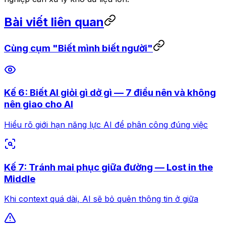
Bài viết liên quan
Cùng cụm "Biết mình biết người"
Kế 6: Biết AI giỏi gì dở gì — 7 điều nên và không
nên giao cho AI
Hiểu rõ giới hạn năng lực AI để phân công đúng việc
Kế 7: Tránh mai phục giữa đường — Lost in the
Middle
Khi context quá dài, AI sẽ bỏ quên thông tin ở giữa