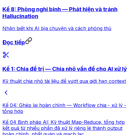
Kế 8: Phòng nghi binh — Phát hiện và tránh
Hallucination
Nhận biết khi AI bịa chuyện và cách phòng thủ
Đọc tiếp
Kế 1: Chia để trị — Chia nhỏ vấn đề cho AI xử lý
Kỹ thuật chia nhỏ tài liệu để vượt qua giới hạn context
Kế 04: Ghép lại hoàn chỉnh — Workflow chia - xử lý -
tổng hợp
Kế 04 Binh pháp AI: Kỹ thuật Map-Reduce, tổng hợp
kết quả từ nhiều phần đã xử lý riêng lẻ thành output
hoàn chỉnh, nhất quán và mạch lạc