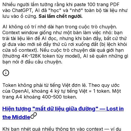
Nhiều người lầm tưởng rằng khi paste 100 trang PDF
vào ChatGPT, AI đã "học" và "nhớ" toàn bộ tài liệu như
lưu vào ổ cứng.
Sai lầm chết người.
AI không có trí nhớ dài hạn trong cuộc trò chuyện.
Context window giống như một bàn làm việc nhỏ: bạn
trải tài liệu lên để AI đọc, nhưng khi bàn đầy, bất cứ thứ
gì đưa vào mới sẽ đẩy thứ cũ rơi xuống đất (bị lệch khỏi
cửa sổ context). Nếu cuộc trò chuyện dài quá giới hạn
(thường 4K–128K token tùy model), AI sẽ quên những gì
bạn nói ở đầu câu chuyện.
Token không phải từ tiếng Việt đơn lẽ. Theo quy ước
của OpenAI, khoảng 4 ký tự tiếng Việt = 1 token. Một
trang A4 khoảng 400–500 token.
Hiện tượng "mất dữ liệu giữa đường" — Lost in
the Middle
Khi bạn nhét quá nhiều thông tin vào context — ví dụ