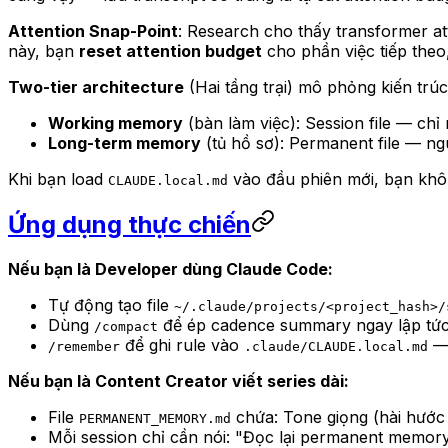
Attention Snap-Point
: Research cho thấy transformer at
này, bạn
reset attention budget
cho phần việc tiếp theo
Two-tier architecture
(Hai tầng trại) mô phỏng kiến trú
Working memory
(bàn làm việc): Session file — chỉ
Long-term memory
(tủ hồ sơ): Permanent file — ngu
Khi bạn load
vào đầu phiên mới, bạn khôn
CLAUDE.local.md
Ứng dụng thực chiến
Nếu bạn là Developer dùng Claude Code:
Tự động tạo file
~/.claude/projects/<project_hash>/
Dùng
để ép cadence summary ngay lập tức 
/compact
để ghi rule vào
— 
/remember
.claude/CLAUDE.local.md
Nếu bạn là Content Creator viết series dài:
File
chứa: Tone giọng (hài hước 
PERMANENT_MEMORY.md
Mỗi session chỉ cần nói: "Đọc lại permanent memory