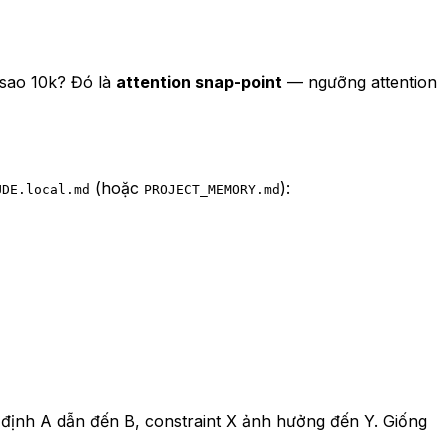
 sao 10k? Đó là
attention snap-point
— ngưỡng attention
(hoặc
):
UDE.local.md
PROJECT_MEMORY.md
định A dẫn đến B, constraint X ảnh hưởng đến Y. Giống