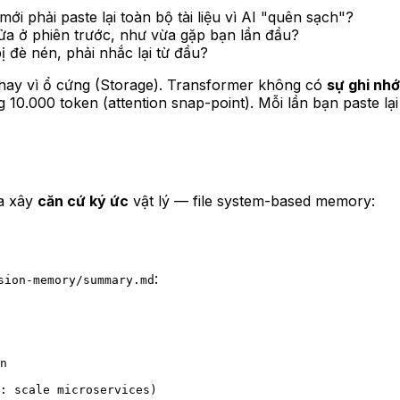
ới phải paste lại toàn bộ tài liệu vì AI "quên sạch"?
sửa ở phiên trước, như vừa gặp bạn lần đầu?
bị đè nén, phải nhắc lại từ đầu?
hay vì ổ cứng (Storage). Transformer không có
sự ghi nhớ
10.000 token (attention snap-point). Mỗi lần bạn paste l
ta xây
căn cứ ký ức
vật lý — file system-based memory:
:
sion-memory/summary.md
n  
: scale microservices)  