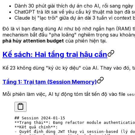
Dành 30 phút giải thích dự án cho AI, rồi sang ngày m
ChatGPT trả lời sai về yêu cầu kỹ thuật mà bạn đã 
Claude bị "lạc trôi" giữa dự án dài 3 tuần vì context 
Đó là vì bạn đang dùng AI như bộ nhớ ngắn hạn (RAM) t
mechanism bắt đầu "pha loãng" nghiêm trọng sau khoảng 
phá hủy attention budget
của phiên hiện tại.
Kế sách: Hai tầng trại hậu cần
Kế 23 không dùng "ký ức kỳ diệu" của AI. Thay vào đó, 
Tầng 1: Trại tạm (Session Memory)
Mỗi phiên làm việc, AI tự động tóm tắt tiến độ vào file
ses
## Session 2024-01-15
**Trạng thái**
: Đang refactor module authenticatio
**Kết quả chính**
:  
-
 Quyết định dùng JWT thay vì session-based (lý do