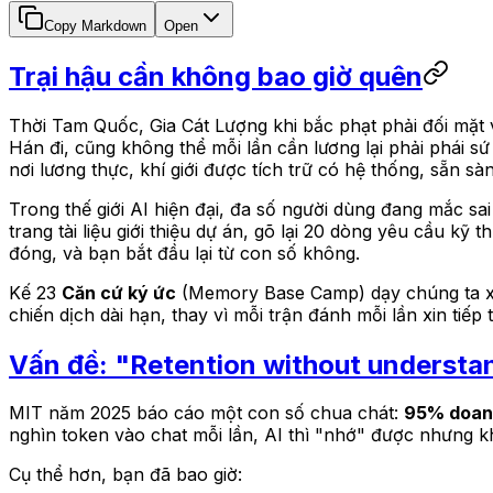
Copy Markdown
Open
Trại hậu cần không bao giờ quên
Thời Tam Quốc, Gia Cát Lượng khi bắc phạt phải đối mặt 
Hán đi, cũng không thể mỗi lần cần lương lại phải phái sứ
nơi lương thực, khí giới được tích trữ có hệ thống, sẵn s
Trong thế giới AI hiện đại, đa số người dùng đang mắc sai 
trang tài liệu giới thiệu dự án, gõ lại 20 dòng yêu cầu kỹ
đóng, và bạn bắt đầu lại từ con số không.
Kế 23
Căn cứ ký ức
(Memory Base Camp) dạy chúng ta 
chiến dịch dài hạn, thay vì mỗi trận đánh mỗi lần xin tiếp t
Vấn đề: "Retention without understa
MIT năm 2025 báo cáo một con số chua chát:
95% doanh
nghìn token vào chat mỗi lần, AI thì "nhớ" được nhưng k
Cụ thể hơn, bạn đã bao giờ: