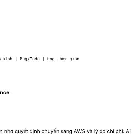
chính | Bug/Todo | Log thời gian  
ence
.
ạn nhớ
quyết định chuyển sang AWS
và
lý do chi phí
. AI