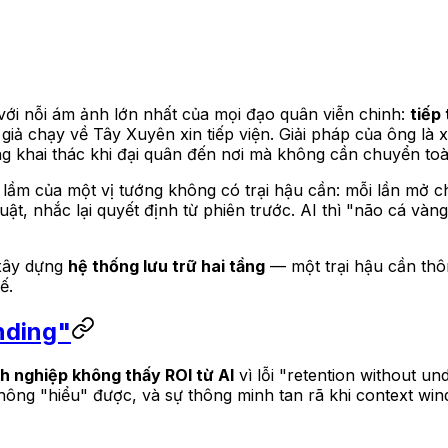
với nỗi ám ảnh lớn nhất của mọi đạo quân viễn chinh:
tiếp 
 giả chạy về Tây Xuyên xin tiếp viện. Giải pháp của ông là
àng khai thác khi đại quân đến nơi mà không cần chuyển toà
lầm của một vị tướng không có trại hậu cần: mỗi lần mở chat
 thuật, nhắc lại quyết định từ phiên trước. AI thì "não cá v
xây dựng
hệ thống lưu trữ hai tầng
— một trại hậu cần thôn
ế.
nding"
 nghiệp không thấy ROI từ AI
vì lỗi "retention without u
hông "hiểu" được, và sự thông minh tan rã khi context wi