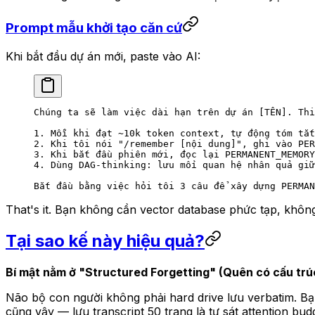
Prompt mẫu khởi tạo căn cứ
Khi bắt đầu dự án mới, paste vào AI:
Chúng ta sẽ làm việc dài hạn trên dự án [TÊN]. Thi
1. Mỗi khi đạt ~10k token context, tự động tóm tắt
2. Khi tôi nói "/remember [nội dung]", ghi vào PER
3. Khi bắt đầu phiên mới, đọc lại PERMANENT_MEMORY
4. Dùng DAG-thinking: lưu mối quan hệ nhân quả gi
Bắt đầu bằng việc hỏi tôi 3 câu để xây dựng PERMAN
That's it. Bạn không cần vector database phức tạp, khô
Tại sao kế này hiệu quả?
Bí mật nằm ở "Structured Forgetting" (Quên có cấu trú
Não bộ con người không phải hard drive lưu verbatim. B
cũng vậy — lưu transcript 50 trang là tự sát attention bu