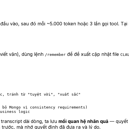
 đầu vào, sau đó mỗi ~5.000 token hoặc 3 lần gọi tool. Tại
 viết văn), dùng lệnh
để đề xuất cập nhật file
/remember
CLA
 
c, tránh từ "tuyệt vời", "xuất sắc"  
 bỏ Mongo vì consistency requirements)  
usiness logic  
transcript dài dòng, ta lưu
mối quan hệ nhân quả
— quyết 
n trước, mà nhớ
quyết định đã đưa ra và lý do
.