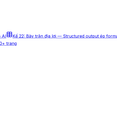
 AI
Kế 22: Bày trận địa lợi — Structured output ép form
00+ trang