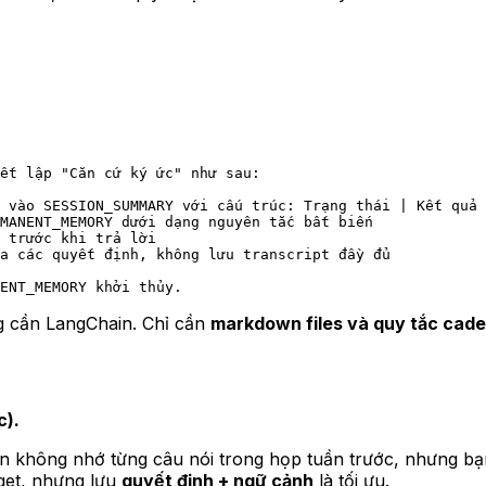
ết lập "Căn cứ ký ức" như sau:
 vào SESSION_SUMMARY với cấu trúc: Trạng thái | Kết quả 
MANENT_MEMORY dưới dạng nguyên tắc bất biến  
 trước khi trả lời  
ữa các quyết định, không lưu transcript đầy đủ  
ENT_MEMORY khởi thủy.
ng cần LangChain. Chỉ cần
markdown files và quy tắc cad
c).
ạn không nhớ từng câu nói trong họp tuần trước, nhưng b
dget, nhưng lưu
quyết định + ngữ cảnh
là tối ưu.