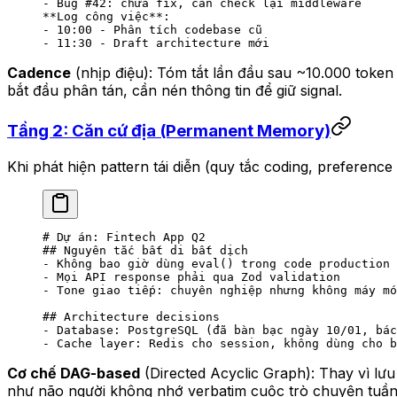
-
 Bug #42: chưa fix, cần check lại middleware  
**Log công việc**
:  
-
 10:00 - Phân tích codebase cũ  
-
 11:30 - Draft architecture mới  
Cadence
(nhịp điệu): Tóm tắt lần đầu sau ~10.000 token
bắt đầu phân tán, cần nén thông tin để giữ signal.
Tầng 2: Căn cứ địa (Permanent Memory)
Khi phát hiện pattern tái diễn (quy tắc coding, preference
# Dự án: Fintech App Q2  
## Nguyên tắc bất di bất dịch  
-
 Không bao giờ dùng eval() trong code production 
-
 Mọi API response phải qua Zod validation  
-
 Tone giao tiếp: chuyên nghiệp nhưng không máy mó
## Architecture decisions  
-
 Database: PostgreSQL (đã bàn bạc ngày 10/01, bác
-
 Cache layer: Redis cho session, không dùng cho b
Cơ chế DAG-based
(Directed Acyclic Graph): Thay vì lưu 
như não người không nhớ verbatim cuộc trò chuyện tuầ