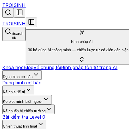
TROISINH
TROISINH
Search
⌘
K
Binh pháp AI
36 kế dùng AI thông minh — chiến lược từ cổ điển đến hiện 
Khoá học
Blog
Về chúng tôi
Binh pháp tôn tử trong AI
Dụng binh cơ bản
Dụng binh cơ bản
Kế chia để trị
Kế biết mình biết người
Kế chuẩn bị chiến trường
Bài kiểm tra Level 0
Chiến thuật linh hoạt