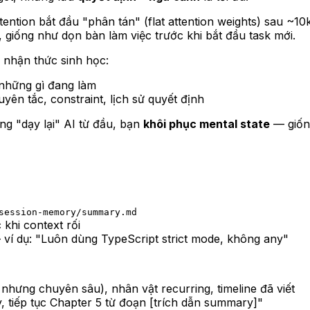
tention bắt đầu "phân tán" (flat attention weights) sau ~
, giống như dọn bàn làm việc trước khi bắt đầu task mới.
c nhận thức sinh học:
 những gì đang làm
yên tắc, constraint, lịch sử quyết định
g "dạy lại" AI từ đầu, bạn
khôi phục mental state
— giống
session-memory/summary.md
khi context rối
ví dụ: "Luôn dùng TypeScript strict mode, không any"
nhưng chuyên sâu), nhân vật recurring, timeline đã viết
, tiếp tục Chapter 5 từ đoạn [trích dẫn summary]"