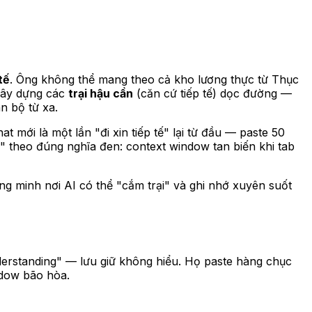
tế
. Ông không thể mang theo cả kho lương thực từ Thục
 xây dựng các
trại hậu cần
(căn cứ tiếp tế) dọc đường —
n bộ từ xa.
 mới là một lần "đi xin tiếp tế" lại từ đầu — paste 50
àng" theo đúng nghĩa đen: context window tan biến khi tab
g minh nơi AI có thể "cắm trại" và ghi nhớ xuyên suốt
nderstanding" — lưu giữ không hiểu. Họ paste hàng chục
ndow bão hòa.