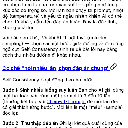
nó chọn từng từ dựa trên xác suất — giống như tung
xúc xắc có trọng số. Mỗi lần bạn chạy lại prompt, nhiệt
độ (temperature) và yếu tố ngẫu nhiên khiến AI có thể
chọn từ khác, dẫn đến đáp án khác. Đây là đặc tính,
không phải lỗi.
Với bài toán khó, đôi khi AI "trượt tay" (unlucky
sampling) — chọn sai một bước giữa đường và đi xuống
ngõ cụt. Self-Consistency sinh ra để bắt lỗi này bằng
cách thử nhiều đường đi khác nhau.
Cơ chế "hỏi nhiều lần, chọn đáp án chung"
Self-Consistency hoạt động theo ba bước:
Bước 1: Sinh nhiều luồng suy luận
Bạn cho AI giải cùng
một bài toán với cùng một prompt từ 3 đến 10 lần
(thường kết hợp với
Chain-of-Thought
để mỗi lần đều
có giải thích từng bước). Mỗi lần là một "mẫu" (sample)
độc lập.
Bước 2: Thu thập đáp án
Ghi lại kết quả cuối cùng của