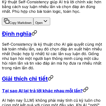
Kỹ thuật Self-Consistency giúp AI trả lời chính xác hơn
bằng cách suy luận nhiều lần và chọn đáp án đúng
nhất. Phù hợp cho bài toán logic, toán học.
Copy Markdown
Open
Định nghĩa
Self-Consistency là kỹ thuật cho AI giải quyết cùng một
bài toán nhiều lần, sau đó chọn đáp án xuất hiện nhiều
nhất (hoặc hợp lý nhất) từ các lần suy luận đó. Giống
như bạn hỏi một người bạn thông minh cùng một câu
hỏi năm lần và tin vào đáp án mà họ đưa ra nhiều nhất
trong năm lần đó.
Giải thích chi tiết
Tại sao AI lại trả lời khác nhau mỗi lần?
AI hiện nay (LLM) không phải máy tính cũ kỹ luôn cho
cùng một kết quả với cùng một đầu vào. Khi AI "nghĩ",