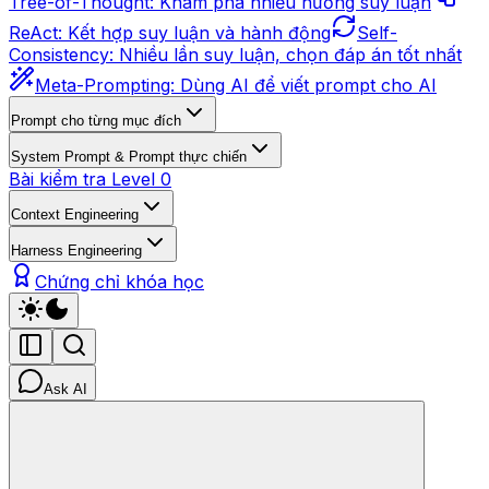
Tree-of-Thought: Khám phá nhiều hướng suy luận
ReAct: Kết hợp suy luận và hành động
Self-
Consistency: Nhiều lần suy luận, chọn đáp án tốt nhất
Meta-Prompting: Dùng AI để viết prompt cho AI
Prompt cho từng mục đích
System Prompt & Prompt thực chiến
Bài kiểm tra Level 0
Context Engineering
Harness Engineering
Chứng chỉ khóa học
Ask AI