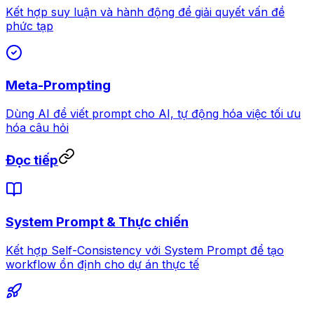
Kết hợp suy luận và hành động để giải quyết vấn đề
phức tạp
Meta-Prompting
Dùng AI để viết prompt cho AI, tự động hóa việc tối ưu
hóa câu hỏi
Đọc tiếp
System Prompt & Thực chiến
Kết hợp Self-Consistency với System Prompt để tạo
workflow ổn định cho dự án thực tế