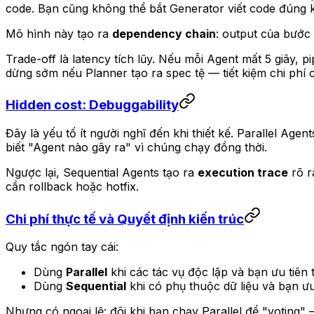
code. Bạn cũng không thể bắt Generator viết code đúng k
Mô hình này tạo ra
dependency chain
: output của bước 
Trade-off là latency tích lũy. Nếu mỗi Agent mất 5 giây, 
dừng sớm nếu Planner tạo ra spec tệ — tiết kiệm chi phí 
Hidden cost: Debuggability
Đây là yếu tố ít người nghĩ đến khi thiết kế. Parallel Agen
biết "Agent nào gây ra" vì chúng chạy đồng thời.
Ngược lại, Sequential Agents tạo ra
execution trace
rõ r
cần rollback hoặc hotfix.
Chi phí thực tế và Quyết định kiến trúc
Quy tắc ngón tay cái:
Dùng
Parallel
khi các tác vụ độc lập và bạn ưu tiên 
Dùng
Sequential
khi có phụ thuộc dữ liệu và bạn ư
Nhưng có ngoại lệ: đôi khi bạn chạy Parallel để "voting"