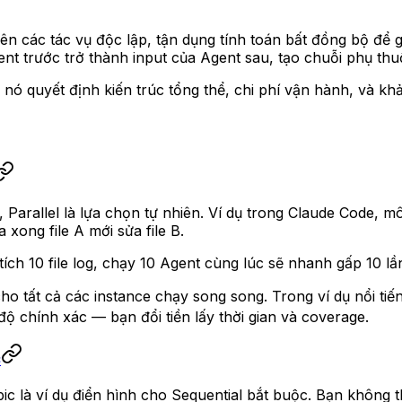
n các tác vụ độc lập, tận dụng tính toán bất đồng bộ để gi
ent trước trở thành input của Agent sau, tạo chuỗi phụ thu
ó quyết định kiến trúc tổng thể, chi phí vận hành, và khả
 Parallel là lựa chọn tự nhiên. Ví dụ trong Claude Code, 
xong file A mới sửa file B.
ích 10 file log, chạy 10 Agent cùng lúc sẽ nhanh gấp 10 lần
cho tất cả các instance chạy song song. Trong ví dụ nổi tiến
ộ chính xác — bạn đổi tiền lấy thời gian và coverage.
c
c là ví dụ điển hình cho Sequential bắt buộc. Bạn không t