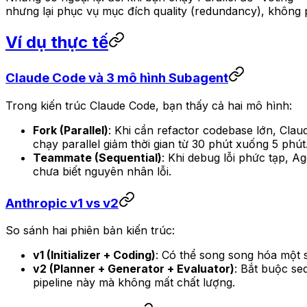
nhưng lại phục vụ mục đích quality (redundancy), không 
Ví dụ thực tế
Claude Code và 3 mô hình Subagent
Trong kiến trúc Claude Code, bạn thấy cả hai mô hình:
Fork (Parallel)
: Khi cần refactor codebase lớn, Cla
chạy parallel giảm thời gian từ 30 phút xuống 5 phút
Teammate (Sequential)
: Khi debug lỗi phức tạp, A
chưa biết nguyên nhân lỗi.
Anthropic v1 vs v2
So sánh hai phiên bản kiến trúc:
v1 (Initializer + Coding)
: Có thể song song hóa một số
v2 (Planner + Generator + Evaluator)
: Bắt buộc se
pipeline này mà không mất chất lượng.