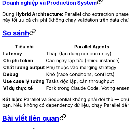
Doanh nghiệp và Production System
Dùng
Hybrid Architecture
: Parallel cho extraction pha
này tối ưu cả chi phí (không chạy validation trên data ch
So sánh
Tiêu chí
Parallel Agents
Latency
Thấp (tận dụng concurrency)
Chi phí token
Cao ngay lập tức (nhiều instance)
Chất lượng output
Phụ thuộc vào merging strategy
Debug
Khó (race conditions, conflicts)
Use case lý tưởng
Tasks độc lập, cần throughput
Ví dụ thực tế
Fork trong Claude Code, Voting ense
Kết luận
: Parallel và Sequential không phải đối thủ — ch
bạn. Nếu không có dependency dữ liệu, chạy Parallel để ti
Bài viết liên quan