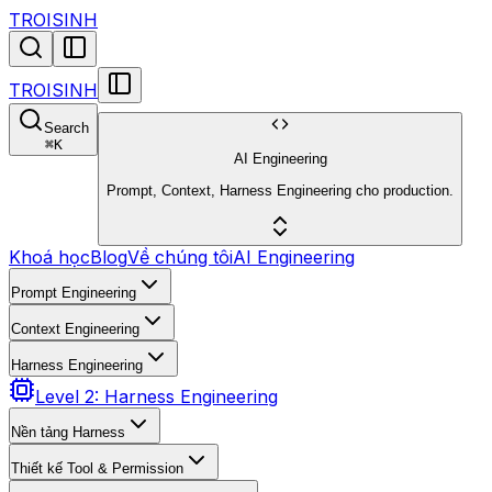
TROISINH
TROISINH
Search
⌘
K
AI Engineering
Prompt, Context, Harness Engineering cho production.
Khoá học
Blog
Về chúng tôi
AI Engineering
Prompt Engineering
Context Engineering
Harness Engineering
Level 2: Harness Engineering
Nền tảng Harness
Thiết kế Tool & Permission