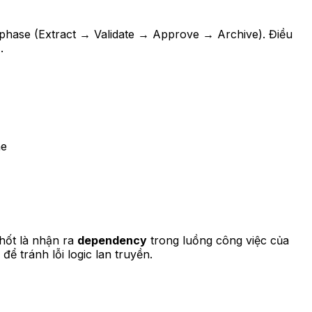
l phase (Extract → Validate → Approve → Archive). Điều
.
ne
chốt là nhận ra
dependency
trong luồng công việc của
ể tránh lỗi logic lan truyền.