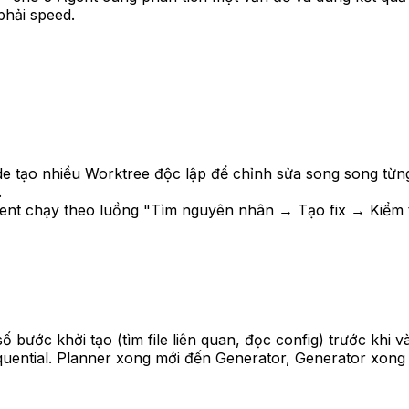
phải speed.
ude tạo nhiều Worktree độc lập để chỉnh sửa song song từ
.
gent chạy theo luồng "Tìm nguyên nhân → Tạo fix → Kiểm th
 bước khởi tạo (tìm file liên quan, đọc config) trước khi v
quential. Planner xong mới đến Generator, Generator xong