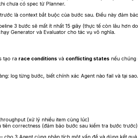
hi chưa có spec từ Planner.
trước là context bắt buộc của bước sau. Điều này đảm bảo 
pipeline 3 bước sẽ mất ít nhất 15 giây (thực tế còn lâu hơn
chạy Generator và Evaluator cho tác vụ vô nghĩa.
ts tạo ra
race conditions
và
conflicting states
nếu chúng c
àng: log từng bước, biết chính xác Agent nào fail và tại sa
throughput (xử lý nhiều item cùng lúc)
u tiên correctness (đảm bảo bước sau kiểm tra bước trước)
 — cho 3 Agent cùng phân tích một vấn đề và dùng kết quả 