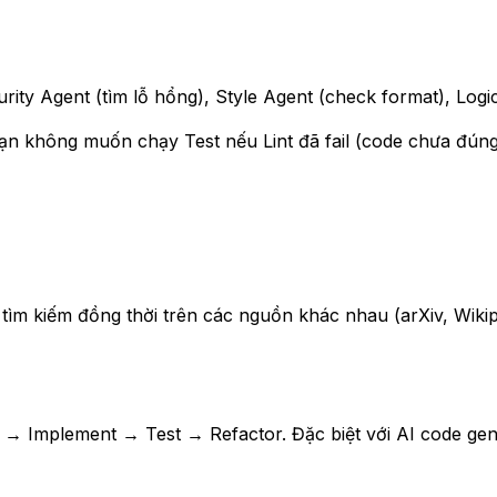
rity Agent (tìm lỗ hổng), Style Agent (check format), Logi
Bạn không muốn chạy Test nếu Lint đã fail (code chưa đún
t tìm kiếm đồng thời trên các nguồn khác nhau (arXiv, Wiki
→ Implement → Test → Refactor. Đặc biệt với AI code gen