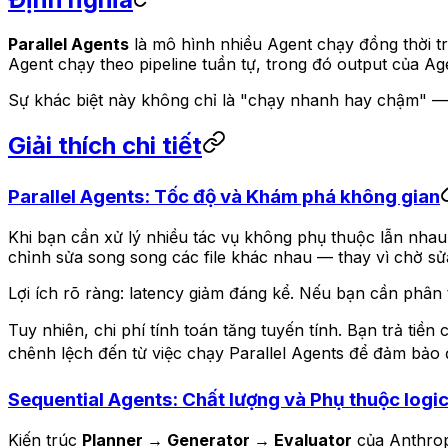
Parallel Agents
là mô hình nhiều Agent chạy đồng thời trê
Agent chạy theo pipeline tuần tự, trong đó output của Ag
Sự khác biệt này không chỉ là "chạy nhanh hay chậm" — n
Giải thích chi tiết
Parallel Agents: Tốc độ và Khám phá không gian
Khi bạn cần xử lý nhiều tác vụ không phụ thuộc lẫn nhau,
chỉnh sửa song song các file khác nhau — thay vì chờ sửa 
Lợi ích rõ ràng: latency giảm đáng kể. Nếu bạn cần phân t
Tuy nhiên, chi phí tính toán tăng tuyến tính. Bạn trả tiền 
chênh lệch đến từ việc chạy Parallel Agents để đảm bảo đ
Sequential Agents: Chất lượng và Phụ thuộc logi
Kiến trúc
Planner → Generator → Evaluator
của Anthropi