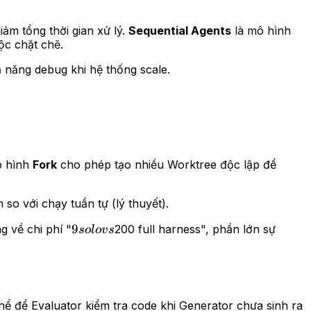
ảm tổng thời gian xử lý.
Sequential Agents
là mô hình
ộc chặt chẽ.
 năng debug khi hệ thống scale.
mô hình
Fork
cho phép tạo nhiều Worktree độc lập để
 so với chạy tuần tự (lý thuyết).
9
9
g về chi phí "
200 full harness", phần lớn sự
so
l
o
v
s
solo
vs
hể để Evaluator kiểm tra code khi Generator chưa sinh ra