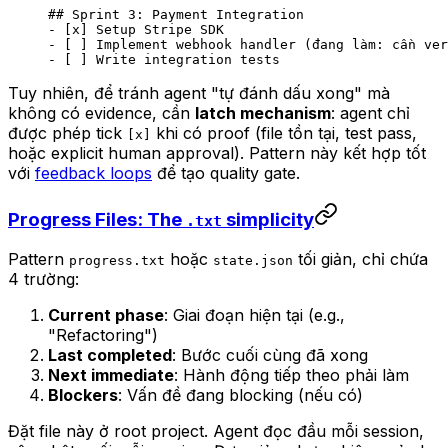
## Sprint 3: Payment Integration
-
 [
x
] Setup Stripe SDK
-
 [ ] Implement webhook handler (đang làm: cần ver
-
 [ ] Write integration tests
Tuy nhiên, để tránh agent "tự đánh dấu xong" mà
không có evidence, cần
latch mechanism
: agent chỉ
được phép tick
khi có proof (file tồn tại, test pass,
[x]
hoặc explicit human approval). Pattern này kết hợp tốt
với
feedback loops
để tạo quality gate.
Progress Files: The
simplicity
.txt
Pattern
hoặc
tối giản, chỉ chứa
progress.txt
state.json
4 trường:
Current phase
: Giai đoạn hiện tại (e.g.,
"Refactoring")
Last completed
: Bước cuối cùng đã xong
Next immediate
: Hành động tiếp theo phải làm
Blockers
: Vấn đề đang blocking (nếu có)
Đặt file này ở root project. Agent đọc đầu mỗi session,