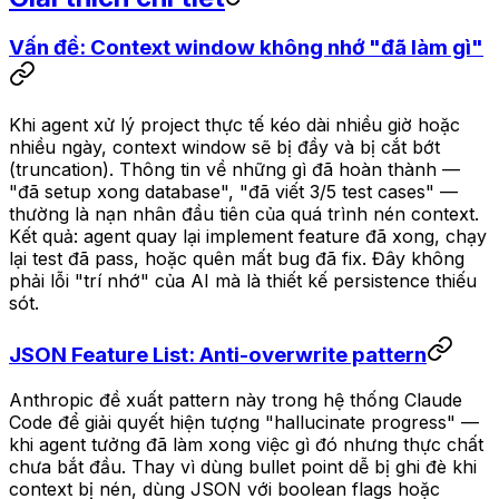
Vấn đề: Context window không nhớ "đã làm gì"
Khi agent xử lý project thực tế kéo dài nhiều giờ hoặc
nhiều ngày, context window sẽ bị đầy và bị cắt bớt
(truncation). Thông tin về những gì đã hoàn thành —
"đã setup xong database", "đã viết 3/5 test cases" —
thường là nạn nhân đầu tiên của quá trình nén context.
Kết quả: agent quay lại implement feature đã xong, chạy
lại test đã pass, hoặc quên mất bug đã fix. Đây không
phải lỗi "trí nhớ" của AI mà là thiết kế persistence thiếu
sót.
JSON Feature List: Anti-overwrite pattern
Anthropic đề xuất pattern này trong hệ thống Claude
Code để giải quyết hiện tượng "hallucinate progress" —
khi agent tưởng đã làm xong việc gì đó nhưng thực chất
chưa bắt đầu. Thay vì dùng bullet point dễ bị ghi đè khi
context bị nén, dùng JSON với boolean flags hoặc