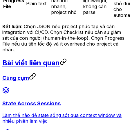
Progress
handoff
lightweight,
Plain text
khó dù
File
nhanh,
không cần
cho
project nhỏ
parse
automa
Kết luận
: Chọn JSON nếu project phức tạp và cần
integration với CI/CD. Chọn Checklist nếu cần sự giám
sát của con người (human-in-the-loop). Chọn Progress
File nếu ưu tiên tốc độ và ít overhead cho project cá
nhân.
Bài viết liên quan
Cùng cụm
State Across Sessions
Làm thế nào để state sống sót qua context window và
nhiều phiên làm việc