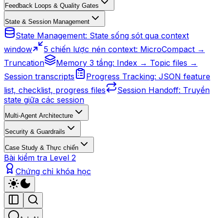
Feedback Loops & Quality Gates
State & Session Management
State Management: State sống sót qua context
window
5 chiến lược nén context: MicroCompact →
Truncation
Memory 3 tầng: Index → Topic files →
Session transcripts
Progress Tracking: JSON feature
list, checklist, progress files
Session Handoff: Truyền
state giữa các session
Multi-Agent Architecture
Security & Guardrails
Case Study & Thực chiến
Bài kiểm tra Level 2
Chứng chỉ khóa học