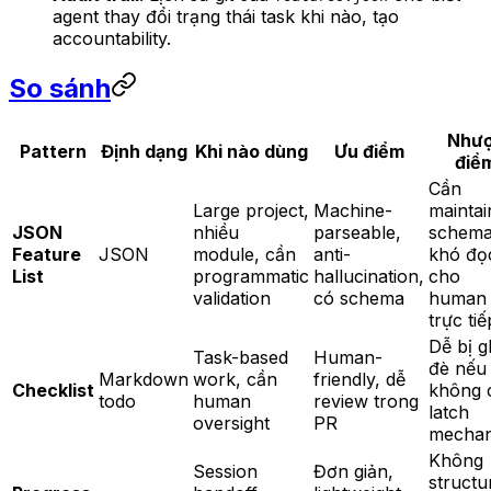
agent thay đổi trạng thái task khi nào, tạo
accountability.
So sánh
Như
Pattern
Định dạng
Khi nào dùng
Ưu điểm
điể
Cần
Large project,
Machine-
maintai
JSON
nhiều
parseable,
schema
Feature
JSON
module, cần
anti-
khó đọ
List
programmatic
hallucination,
cho
validation
có schema
human
trực tiế
Dễ bị g
Task-based
Human-
đè nếu
Markdown
work, cần
friendly, dễ
Checklist
không 
todo
human
review trong
latch
oversight
PR
mecha
Không
Session
Đơn giản,
structu