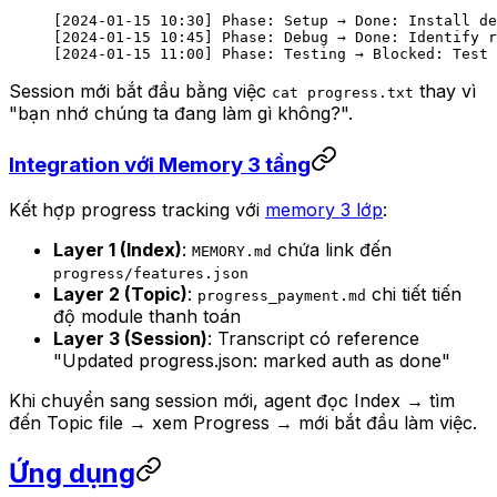
[2024-01-15 10:30] Phase: Setup → Done: Install de
[2024-01-15 10:45] Phase: Debug → Done: Identify r
[2024-01-15 11:00] Phase: Testing → Blocked: Test 
Session mới bắt đầu bằng việc
thay vì
cat progress.txt
"bạn nhớ chúng ta đang làm gì không?".
Integration với Memory 3 tầng
Kết hợp progress tracking với
memory 3 lớp
:
Layer 1 (Index)
:
chứa link đến
MEMORY.md
progress/features.json
Layer 2 (Topic)
:
chi tiết tiến
progress_payment.md
độ module thanh toán
Layer 3 (Session)
: Transcript có reference
"Updated progress.json: marked auth as done"
Khi chuyển sang session mới, agent đọc Index → tìm
đến Topic file → xem Progress → mới bắt đầu làm việc.
Ứng dụng