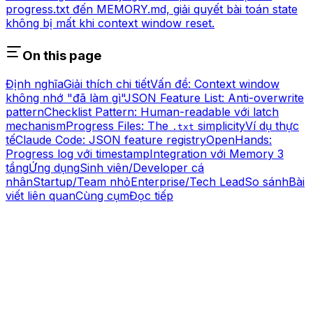
progress.txt đến MEMORY.md, giải quyết bài toán state
không bị mất khi context window reset.
On this page
Định nghĩa
Giải thích chi tiết
Vấn đề: Context window
không nhớ "đã làm gì"
JSON Feature List: Anti-overwrite
pattern
Checklist Pattern: Human-readable với latch
mechanism
Progress Files: The
simplicity
Ví dụ thực
.txt
tế
Claude Code: JSON feature registry
OpenHands:
Progress log với timestamp
Integration với Memory 3
tầng
Ứng dụng
Sinh viên/Developer cá
nhân
Startup/Team nhỏ
Enterprise/Tech Lead
So sánh
Bài
viết liên quan
Cùng cụm
Đọc tiếp