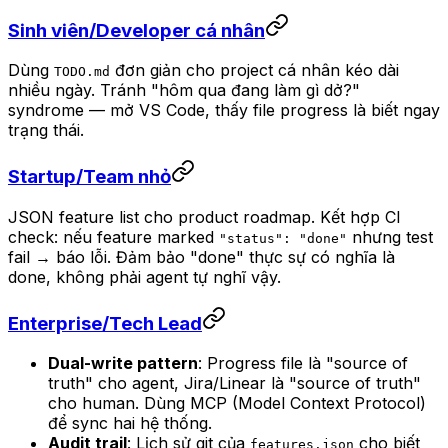
Sinh viên/Developer cá nhân
Dùng
đơn giản cho project cá nhân kéo dài
TODO.md
nhiều ngày. Tránh "hôm qua đang làm gì dở?"
syndrome — mở VS Code, thấy file progress là biết ngay
trạng thái.
Startup/Team nhỏ
JSON feature list cho product roadmap. Kết hợp CI
check: nếu feature marked
nhưng test
"status": "done"
fail → báo lỗi. Đảm bảo "done" thực sự có nghĩa là
done, không phải agent tự nghĩ vậy.
Enterprise/Tech Lead
Dual-write pattern
: Progress file là "source of
truth" cho agent, Jira/Linear là "source of truth"
cho human. Dùng MCP (Model Context Protocol)
để sync hai hệ thống.
Audit trail
: Lịch sử git của
cho biết
features.json