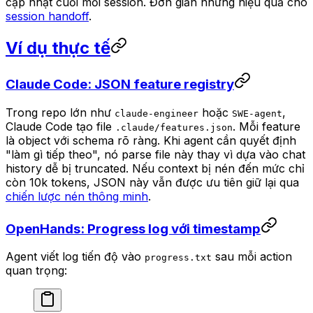
cập nhật cuối mỗi session. Đơn giản nhưng hiệu quả cho
session handoff
.
Ví dụ thực tế
Claude Code: JSON feature registry
Trong repo lớn như
hoặc
,
claude-engineer
SWE-agent
Claude Code tạo file
. Mỗi feature
.claude/features.json
là object với schema rõ ràng. Khi agent cần quyết định
"làm gì tiếp theo", nó parse file này thay vì dựa vào chat
history dễ bị truncated. Nếu context bị nén đến mức chỉ
còn 10k tokens, JSON này vẫn được ưu tiên giữ lại qua
chiến lược nén thông minh
.
OpenHands: Progress log với timestamp
Agent viết log tiến độ vào
sau mỗi action
progress.txt
quan trọng: