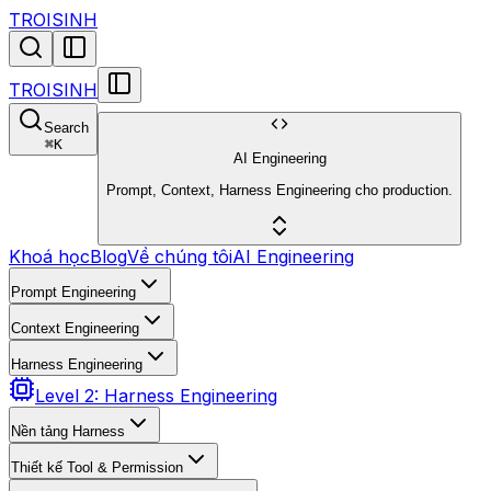
TROISINH
TROISINH
Search
⌘
K
AI Engineering
Prompt, Context, Harness Engineering cho production.
Khoá học
Blog
Về chúng tôi
AI Engineering
Prompt Engineering
Context Engineering
Harness Engineering
Level 2: Harness Engineering
Nền tảng Harness
Thiết kế Tool & Permission