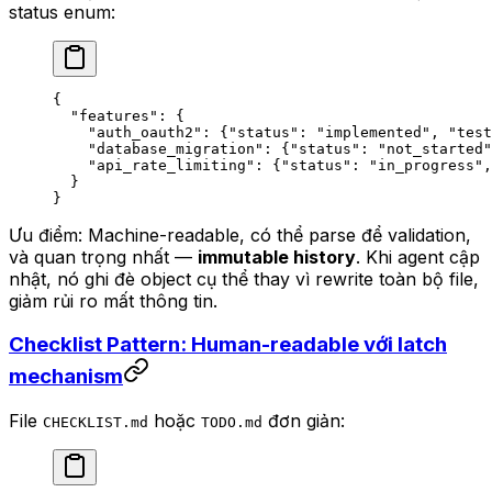
status enum:
{
  "features"
: {
    "auth_oauth2"
: {
"status"
: 
"implemented"
, 
"test
    "database_migration"
: {
"status"
: 
"not_started"
    "api_rate_limiting"
: {
"status"
: 
"in_progress"
,
  }
}
Ưu điểm: Machine-readable, có thể parse để validation,
và quan trọng nhất —
immutable history
. Khi agent cập
nhật, nó ghi đè object cụ thể thay vì rewrite toàn bộ file,
giảm rủi ro mất thông tin.
Checklist Pattern: Human-readable với latch
mechanism
File
hoặc
đơn giản:
CHECKLIST.md
TODO.md