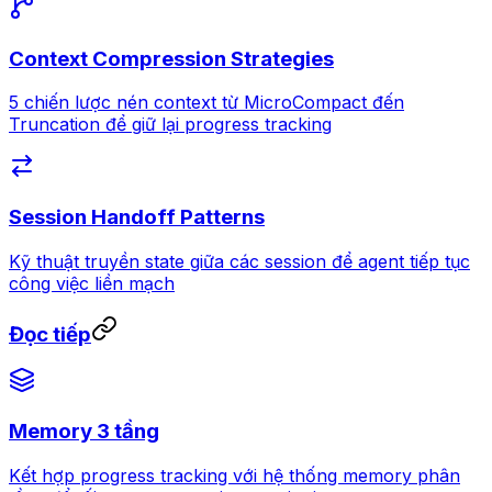
Context Compression Strategies
5 chiến lược nén context từ MicroCompact đến
Truncation để giữ lại progress tracking
Session Handoff Patterns
Kỹ thuật truyền state giữa các session để agent tiếp tục
công việc liền mạch
Đọc tiếp
Memory 3 tầng
Kết hợp progress tracking với hệ thống memory phân