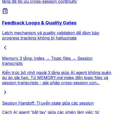
tầng để tối ưu cross-session continuity
Feedback Loops & Quality Gates
Latch mechanism và quality validation để đảm bảo
progress tracking không bị hallucinate
Memory 3 tầng: Index → Topic files → Session
transcripts
Kiến trúc bộ nhớ ngoài 3 tầng giúp AI agent không quên
dự án dài hạn. Từ MEMORY.md index đến topic files và
session transcripts - giải pháp cross-session con...
Session Handoff: Truyền state giữa các session
Cách AI agent 'bắt tay' giữa các phiên làm việc: từ