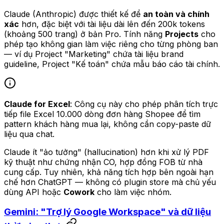
Claude (Anthropic) được thiết kế để
an toàn và chính
xác
hơn, đặc biệt với tài liệu dài lên đến 200k tokens
(khoảng 500 trang) ở bản Pro. Tính năng
Projects
cho
phép tạo không gian làm việc riêng cho từng phòng ban
— ví dụ Project "Marketing" chứa tài liệu brand
guideline, Project "Kế toán" chứa mẫu báo cáo tài chính.
Claude for Excel
: Công cụ này cho phép phân tích trực
tiếp file Excel 10.000 dòng đơn hàng Shopee để tìm
pattern khách hàng mua lại, không cần copy-paste dữ
liệu qua chat.
Claude ít "ảo tưởng" (hallucination) hơn khi xử lý PDF
kỹ thuật như chứng nhận CO, hợp đồng FOB từ nhà
cung cấp. Tuy nhiên, khả năng tích hợp bên ngoài hạn
chế hơn ChatGPT — không có plugin store mà chủ yếu
dùng API hoặc
Cowork
cho làm việc nhóm.
Gemini: "Trợ lý Google Workspace" và dữ liệu