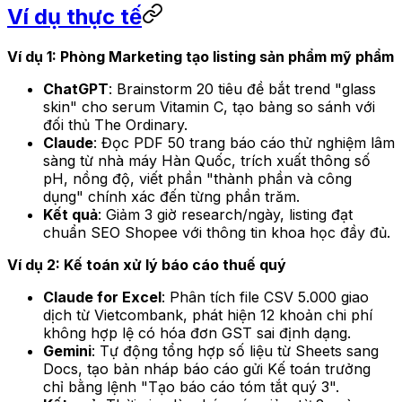
Ví dụ thực tế
Ví dụ 1: Phòng Marketing tạo listing sản phẩm mỹ phẩm
ChatGPT
: Brainstorm 20 tiêu đề bắt trend "glass
skin" cho serum Vitamin C, tạo bảng so sánh với
đối thủ The Ordinary.
Claude
: Đọc PDF 50 trang báo cáo thử nghiệm lâm
sàng từ nhà máy Hàn Quốc, trích xuất thông số
pH, nồng độ, viết phần "thành phần và công
dụng" chính xác đến từng phần trăm.
Kết quả
: Giảm 3 giờ research/ngày, listing đạt
chuẩn SEO Shopee với thông tin khoa học đầy đủ.
Ví dụ 2: Kế toán xử lý báo cáo thuế quý
Claude for Excel
: Phân tích file CSV 5.000 giao
dịch từ Vietcombank, phát hiện 12 khoản chi phí
không hợp lệ có hóa đơn GST sai định dạng.
Gemini
: Tự động tổng hợp số liệu từ Sheets sang
Docs, tạo bản nháp báo cáo gửi Kế toán trưởng
chỉ bằng lệnh "Tạo báo cáo tóm tắt quý 3".