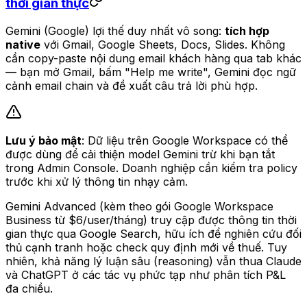
thời gian thực
Gemini (Google) lợi thế duy nhất vô song:
tích hợp
native
với Gmail, Google Sheets, Docs, Slides. Không
cần copy-paste nội dung email khách hàng qua tab khác
— bạn mở Gmail, bấm "Help me write", Gemini đọc ngữ
cảnh email chain và đề xuất câu trả lời phù hợp.
Lưu ý bảo mật
: Dữ liệu trên Google Workspace có thể
được dùng để cải thiện model Gemini trừ khi bạn tắt
trong Admin Console. Doanh nghiệp cần kiểm tra policy
trước khi xử lý thông tin nhạy cảm.
Gemini Advanced (kèm theo gói Google Workspace
Business từ $6/user/tháng) truy cập được thông tin thời
gian thực qua Google Search, hữu ích để nghiên cứu đối
thủ cạnh tranh hoặc check quy định mới về thuế. Tuy
nhiên, khả năng lý luận sâu (reasoning) vẫn thua Claude
và ChatGPT ở các tác vụ phức tạp như phân tích P&L
đa chiều.