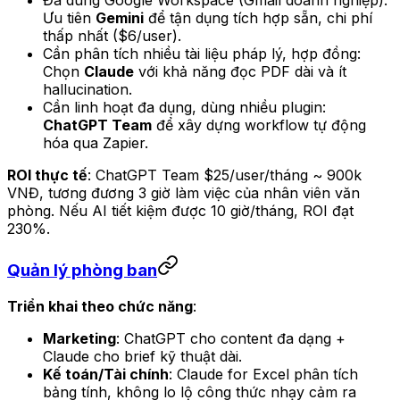
Đã dùng Google Workspace (Gmail doanh nghiệp):
Ưu tiên
Gemini
để tận dụng tích hợp sẵn, chi phí
thấp nhất ($6/user).
Cần phân tích nhiều tài liệu pháp lý, hợp đồng:
Chọn
Claude
với khả năng đọc PDF dài và ít
hallucination.
Cần linh hoạt đa dụng, dùng nhiều plugin:
ChatGPT Team
để xây dựng workflow tự động
hóa qua Zapier.
ROI thực tế
: ChatGPT Team $25/user/tháng ~ 900k
VNĐ, tương đương 3 giờ làm việc của nhân viên văn
phòng. Nếu AI tiết kiệm được 10 giờ/tháng, ROI đạt
230%.
Quản lý phòng ban
Triển khai theo chức năng
:
Marketing
: ChatGPT cho content đa dạng +
Claude cho brief kỹ thuật dài.
Kế toán/Tài chính
: Claude for Excel phân tích
bảng tính, không lo lộ công thức nhạy cảm ra