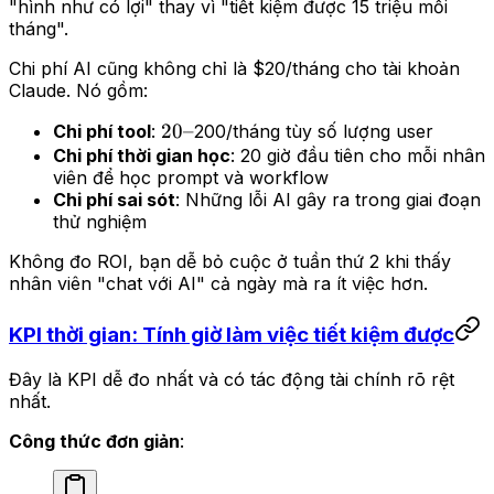
"hình như có lợi" thay vì "tiết kiệm được 15 triệu mỗi
tháng".
Chi phí AI cũng không chỉ là $20/tháng cho tài khoản
Claude. Nó gồm:
20–
20–
Chi phí tool
:
200/tháng tùy số lượng user
Chi phí thời gian học
: 20 giờ đầu tiên cho mỗi nhân
viên để học prompt và workflow
Chi phí sai sót
: Những lỗi AI gây ra trong giai đoạn
thử nghiệm
Không đo ROI, bạn dễ bỏ cuộc ở tuần thứ 2 khi thấy
nhân viên "chat với AI" cả ngày mà ra ít việc hơn.
KPI thời gian: Tính giờ làm việc tiết kiệm được
Đây là KPI dễ đo nhất và có tác động tài chính rõ rệt
nhất.
Công thức đơn giản
: