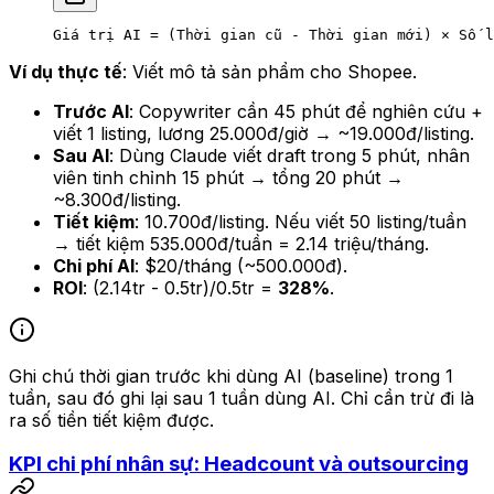
Giá trị AI = (Thời gian cũ - Thời gian mới) × Số l
Ví dụ thực tế
: Viết mô tả sản phẩm cho Shopee.
Trước AI
: Copywriter cần 45 phút để nghiên cứu +
viết 1 listing, lương 25.000đ/giờ → ~19.000đ/listing.
Sau AI
: Dùng Claude viết draft trong 5 phút, nhân
viên tinh chỉnh 15 phút → tổng 20 phút →
~8.300đ/listing.
Tiết kiệm
: 10.700đ/listing. Nếu viết 50 listing/tuần
→ tiết kiệm 535.000đ/tuần = 2.14 triệu/tháng.
Chi phí AI
: $20/tháng (~500.000đ).
ROI
: (2.14tr - 0.5tr)/0.5tr =
328%
.
Ghi chú thời gian trước khi dùng AI (baseline) trong 1
tuần, sau đó ghi lại sau 1 tuần dùng AI. Chỉ cần trừ đi là
ra số tiền tiết kiệm được.
KPI chi phí nhân sự: Headcount và outsourcing