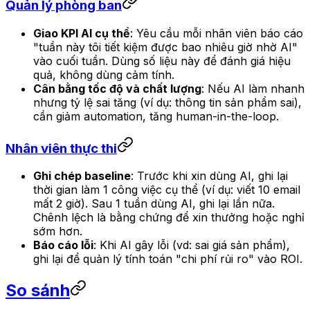
Quản lý phòng ban
Giao KPI AI cụ thể
: Yêu cầu mỗi nhân viên báo cáo
"tuần này tôi tiết kiệm được bao nhiêu giờ nhờ AI"
vào cuối tuần. Dùng số liệu này để đánh giá hiệu
quả, không dùng cảm tính.
Cân bằng tốc độ và chất lượng
: Nếu AI làm nhanh
nhưng tỷ lệ sai tăng (ví dụ: thông tin sản phẩm sai),
cần giảm automation, tăng human-in-the-loop.
Nhân viên thực thi
Ghi chép baseline
: Trước khi xin dùng AI, ghi lại
thời gian làm 1 công việc cụ thể (ví dụ: viết 10 email
mất 2 giờ). Sau 1 tuần dùng AI, ghi lại lần nữa.
Chênh lệch là bằng chứng để xin thưởng hoặc nghỉ
sớm hơn.
Báo cáo lỗi
: Khi AI gây lỗi (vd: sai giá sản phẩm),
ghi lại để quản lý tính toán "chi phí rủi ro" vào ROI.
So sánh