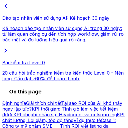
Đào tạo nhân viên sử dụng AI: Kế hoạch 30 ngày
Kế hoạch đào tạo nhân viên sử dụng AI trong 30 ngày:
từ làm quen công cụ đến tích hợp workflow, giảm rủi ro
bảo mật và đo lường hiệu quả rõ ràng.
Bài kiểm tra Level 0
20 câu hỏi trắc nghiệm kiểm tra kiến thức Level 0 - Nền
tảng. Cần đạt ≥60% để hoàn thành.
On this page
Định nghĩa
Giải thích chi tiết
Tại sao ROI của AI khó thấy
ngay lập tức?
KPI thời gian: Tính giờ làm việc tiết kiệm
được
KPI chi phí nhân sự: Headcount và outsourcing
KPI
chất lượng: Lỗi giảm, tốc độ tăng
Ví dụ thực tế
Case 1:
Công ty mỹ phẩm SME — Tính ROI viết listing đa