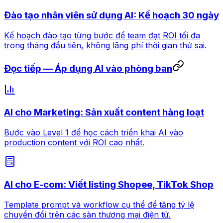
Đào tạo nhân viên sử dụng AI: Kế hoạch 30 ngày
Kế hoạch đào tạo từng bước để team đạt ROI tối đa
trong tháng đầu tiên, không lãng phí thời gian thử sai.
Đọc tiếp — Áp dụng AI vào phòng ban
AI cho Marketing: Sản xuất content hàng loạt
Bước vào Level 1 để học cách triển khai AI vào
production content với ROI cao nhất.
AI cho E-com: Viết listing Shopee, TikTok Shop
Template prompt và workflow cụ thể để tăng tỷ lệ
chuyển đổi trên các sàn thương mại điện tử.