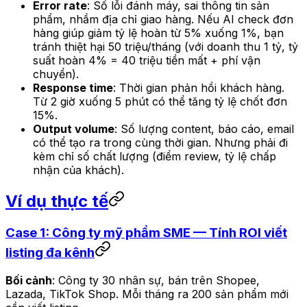
Error rate
: Số lỗi đánh máy, sai thông tin sản
phẩm, nhầm địa chỉ giao hàng. Nếu AI check đơn
hàng giúp giảm tỷ lệ hoàn từ 5% xuống 1%, bạn
tránh thiệt hại 50 triệu/tháng (với doanh thu 1 tỷ, tỷ
suất hoàn 4% = 40 triệu tiền mất + phí vận
chuyển).
Response time
: Thời gian phản hồi khách hàng.
Từ 2 giờ xuống 5 phút có thể tăng tỷ lệ chốt đơn
15%.
Output volume
: Số lượng content, báo cáo, email
có thể tạo ra trong cùng thời gian. Nhưng phải đi
kèm chỉ số chất lượng (điểm review, tỷ lệ chấp
nhận của khách).
Ví dụ thực tế
Case 1: Công ty mỹ phẩm SME — Tính ROI viết
listing đa kênh
Bối cảnh
: Công ty 30 nhân sự, bán trên Shopee,
Lazada, TikTok Shop. Mỗi tháng ra 200 sản phẩm mới