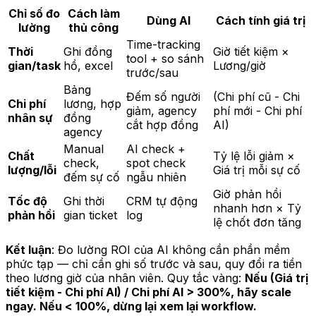
Chỉ số đo
Cách làm
Dùng AI
Cách tính giá trị
lường
thủ công
Time-tracking
Thời
Ghi đồng
Giờ tiết kiệm ×
tool + so sánh
gian/task
hồ, excel
Lương/giờ
trước/sau
Bảng
Đếm số người
(Chi phí cũ - Chi
Chi phí
lương, hợp
giảm, agency
phí mới - Chi phí
nhân sự
đồng
cắt hợp đồng
AI)
agency
Manual
AI check +
Chất
Tỷ lệ lỗi giảm ×
check,
spot check
lượng/lỗi
Giá trị mỗi sự cố
đếm sự cố
ngẫu nhiên
Giờ phản hồi
Tốc độ
Ghi thời
CRM tự động
nhanh hơn × Tỷ
phản hồi
gian ticket
log
lệ chốt đơn tăng
Kết luận
: Đo lường ROI của AI không cần phần mềm
phức tạp — chỉ cần ghi số trước và sau, quy đổi ra tiền
theo lương giờ của nhân viên. Quy tắc vàng:
Nếu (Giá trị
tiết kiệm - Chi phí AI) / Chi phí AI > 300%, hãy scale
ngay. Nếu < 100%, dừng lại xem lại workflow.