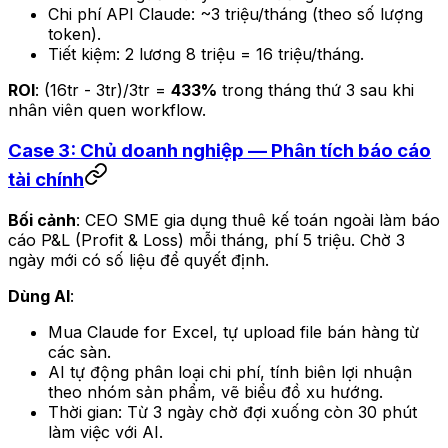
Chi phí API Claude: ~3 triệu/tháng (theo số lượng
token).
Tiết kiệm: 2 lương 8 triệu = 16 triệu/tháng.
ROI
: (16tr - 3tr)/3tr =
433%
trong tháng thứ 3 sau khi
nhân viên quen workflow.
Case 3: Chủ doanh nghiệp — Phân tích báo cáo
tài chính
Bối cảnh
: CEO SME gia dụng thuê kế toán ngoài làm báo
cáo P&L (Profit & Loss) mỗi tháng, phí 5 triệu. Chờ 3
ngày mới có số liệu để quyết định.
Dùng AI
:
Mua Claude for Excel, tự upload file bán hàng từ
các sàn.
AI tự động phân loại chi phí, tính biên lợi nhuận
theo nhóm sản phẩm, vẽ biểu đồ xu hướng.
Thời gian: Từ 3 ngày chờ đợi xuống còn 30 phút
làm việc với AI.