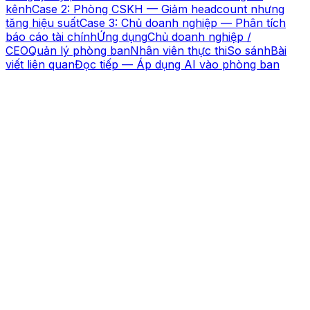
kênh
Case 2: Phòng CSKH — Giảm headcount nhưng
tăng hiệu suất
Case 3: Chủ doanh nghiệp — Phân tích
báo cáo tài chính
Ứng dụng
Chủ doanh nghiệp /
CEO
Quản lý phòng ban
Nhân viên thực thi
So sánh
Bài
viết liên quan
Đọc tiếp — Áp dụng AI vào phòng ban