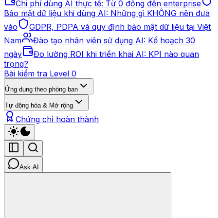
Chi phí dùng AI thực tế: Từ 0 đồng đến enterprise
Bảo mật dữ liệu khi dùng AI: Những gì KHÔNG nên đưa
vào
GDPR, PDPA và quy định bảo mật dữ liệu tại Việt
Nam
Đào tạo nhân viên sử dụng AI: Kế hoạch 30
ngày
Đo lường ROI khi triển khai AI: KPI nào quan
trọng?
Bài kiểm tra Level 0
Ứng dụng theo phòng ban
Tự động hóa & Mở rộng
Chứng chỉ hoàn thành
Ask AI