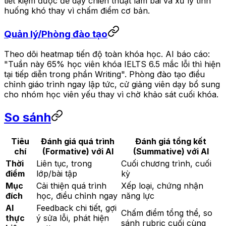
tiết kiệm được để dạy chiến thuật làm bài và xử lý tình
huống khó thay vì chấm điểm cơ bản.
Quản lý/Phòng đào tạo
Theo dõi heatmap tiến độ toàn khóa học. AI báo cáo:
"Tuần này 65% học viên khóa IELTS 6.5 mắc lỗi thì hiện
tại tiếp diễn trong phần Writing". Phòng đào tạo điều
chỉnh giáo trình ngay lập tức, cử giảng viên dạy bổ sung
cho nhóm học viên yếu thay vì chờ khảo sát cuối khóa.
So sánh
Tiêu
Đánh giá quá trình
Đánh giá tổng kết
chí
(Formative) với AI
(Summative) với AI
Thời
Liên tục, trong
Cuối chương trình, cuối
điểm
lớp/bài tập
kỳ
Mục
Cải thiện quá trình
Xếp loại, chứng nhận
đích
học, điều chỉnh ngay
năng lực
AI
Feedback chi tiết, gợi
Chấm điểm tổng thể, so
thực
ý sửa lỗi, phát hiện
sánh rubric cuối cùng