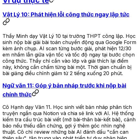
Ví dụ thực tế
Vật Lý 10: Phát hiện lỗi công thức ngay lập tức
Thầy Minh dạy Vật Lý 10 tại trường THPT công lập. Học
sinh nộp bài giải bài toán chuyển động qua Google Form
kèm ảnh chụp. AI scan từng bước giải, phát hiện 12/30
em nhầm lẫn giữa vận tốc và tốc độ ngay tại bước chọn
công thức. Thầy chỉ cần vào lớp và giải thích lại điểm
này, không cần chấm từng bài một. Thời gian chuẩn bị
bài giảng điều chỉnh giảm từ 2 tiếng xuống 20 phút.
Ngữ văn 11: Góp ý bản nháp trước khi nộp bài
chính thức
Cô Hạnh dạy Văn 11. Học sinh viết bản nháp phân tích
truyện ngắn qua Notion và chia sẻ link với AI. Hệ thống
kiểm tra cấu trúc bài viết (mở bài-thân bài-kết bài), cảnh
báo nếu thiếu dẫn chứng, gợi ý thêm góc nhìn nghệ
thuật. Cô chỉ review những bài AI đánh dấu "cần can
thiệp sâu", tập trung vào phát triển tư duy phản biện