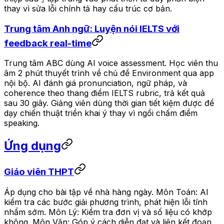
thay vì sửa lỗi chính tả hay cấu trúc cơ bản.
Trung tâm Anh ngữ: Luyện nói IELTS với
feedback real-time
Trung tâm ABC dùng AI voice assessment. Học viên thu
âm 2 phút thuyết trình về chủ đề Environment qua app
nội bộ. AI đánh giá pronunciation, ngữ pháp, và
coherence theo thang điểm IELTS rubric, trả kết quả
sau 30 giây. Giảng viên dùng thời gian tiết kiệm được để
dạy chiến thuật triển khai ý thay vì ngồi chấm điểm
speaking.
Ứng dụng
Giáo viên THPT
Áp dụng cho bài tập về nhà hàng ngày. Môn Toán: AI
kiểm tra các bước giải phương trình, phát hiện lỗi tính
nhẩm sớm. Môn Lý: Kiểm tra đơn vị và số liệu có khớp
không. Môn Văn: Góp ý cách diễn đạt và liên kết đoạn