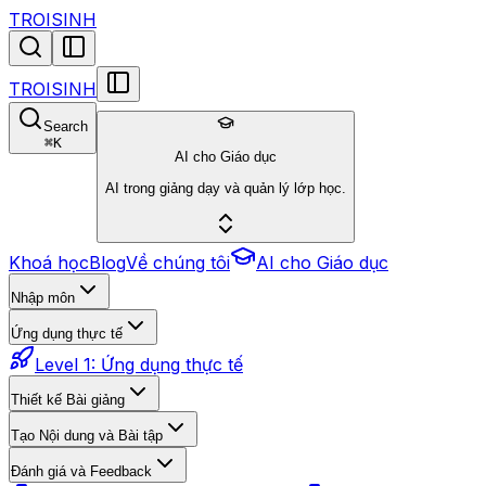
TROISINH
TROISINH
Search
⌘
K
AI cho Giáo dục
AI trong giảng dạy và quản lý lớp học.
Khoá học
Blog
Về chúng tôi
AI cho Giáo dục
Nhập môn
Ứng dụng thực tế
Level 1: Ứng dụng thực tế
Thiết kế Bài giảng
Tạo Nội dung và Bài tập
Đánh giá và Feedback