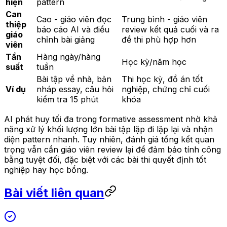
hiện
pattern
Can
Cao - giáo viên đọc
Trung bình - giáo viên
thiệp
báo cáo AI và điều
review kết quả cuối và ra
giáo
chỉnh bài giảng
đề thi phù hợp hơn
viên
Tần
Hàng ngày/hàng
Học kỳ/năm học
suất
tuần
Bài tập về nhà, bản
Thi học kỳ, đồ án tốt
Ví dụ
nháp essay, câu hỏi
nghiệp, chứng chỉ cuối
kiểm tra 15 phút
khóa
AI phát huy tối đa trong formative assessment nhờ khả
năng xử lý khối lượng lớn bài tập lặp đi lặp lại và nhận
diện pattern nhanh. Tuy nhiên, đánh giá tổng kết quan
trọng vẫn cần giáo viên review lại để đảm bảo tính công
bằng tuyệt đối, đặc biệt với các bài thi quyết định tốt
nghiệp hay học bổng.
Bài viết liên quan