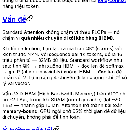
đồng thời là bước đệm bắt buộc để tiến tới
long-context
hàng triệu token.
Vấn đề
Standard Attention không chậm vì thiếu FLOPs — nó
chậm vì
quá nhiều chuyến đi tới kho hàng (HBM)
.
Khi tính attention, bạn tạo ra ma trận QKᵀ (scores) với
kích thước N×N. Với sequence dài 4K tokens, đó là 16
triệu phần tử — 32MB dữ liệu. Standard workflow như
sau: tính QKᵀ →
ghi
xuống HBM → đọc lên để softmax
→
ghi
P (attention weights) xuống HBM →
đọc
lên để
nhân với V. Tổng cộng 4 chuyến đi lên xuống, chỉ để xử
lý vài vector.
Vấn đề là HBM (High Bandwidth Memory) trên A100 chỉ
có ~2 TB/s, trong khi SRAM (on-chip cache) đạt ~20
TB/s — nhanh gấp 10 lần. Attention trở thành bài toán
memory-bound
: GPU ngồi chờ 95% thời gian để dữ liệu
di chuyển, không phải để tính toán.