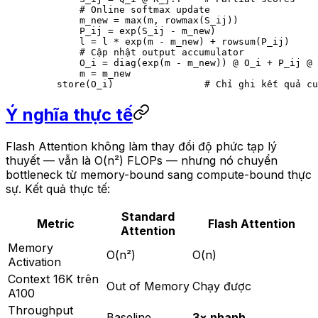
        # Online softmax update
        m_new 
=
 max
(m, rowmax(S_ij))
        P_ij 
=
 exp(S_ij 
-
 m_new)
        l 
=
 l 
*
 exp(m 
-
 m_new) 
+
 rowsum(P_ij)
        # Cập nhật output accumulator
        O_i 
=
 diag(exp(m 
-
 m_new)) 
@
 O_i 
+
 P_ij 
@
 
        m 
=
 m_new
    store(O_i)                
# Chỉ ghi kết quả cu
Ý nghĩa thực tế
Flash Attention không làm thay đổi độ phức tạp lý
thuyết — vẫn là O(n²) FLOPs — nhưng nó chuyển
bottleneck từ memory-bound sang compute-bound thực
sự. Kết quả thực tế:
Standard
Metric
Flash Attention
Attention
Memory
O(n²)
O(n)
Activation
Context 16K trên
Out of Memory
Chạy được
A100
Throughput
Baseline
3× nhanh