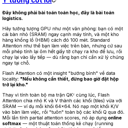
Ý tưởng cốt lõi
Đây không phải bài toán toán học, đây là bài toán
logistics.
Hãy tưởng tượng GPU như một văn phòng: bạn có một
cái bàn nhỏ (SRAM) ngay cạnh máy tính, và một kho
hàng khổng lồ (HBM) cách đó 100 mét. Standard
Attention như thể bạn làm việc trên bàn, nhưng cứ sau
mỗi phép tính lại ôm hết giấy tờ chạy ra kho để lưu, rồi
chạy lại vào lấy tiếp — dù rằng bạn chỉ cần xử lý chúng
ngay tại chỗ.
Flash Attention có một insight "bướng bỉnh" về data
locality:
"Nếu không cần thiết, đừng bao giờ đặt hộp
trở lại kho."
Thay vì tính toàn bộ ma trận QKᵀ cùng lúc, Flash
Attention chia nhỏ K và V thành các khối (tiles) vừa với
SRAM — ví dụ mỗi khối 64×64. Nó nạp một khối K/V
vào bàn làm việc, rồi "tuôn" toàn bộ các khối Q qua đó.
Mỗi lần tính partial attention scores, nó áp dụng
online
softmax
— một thuật toán thống kê chạy (running