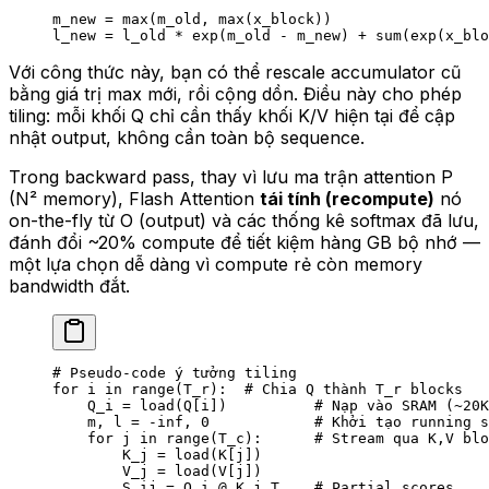
m_new = max(m_old, max(x_block))
l_new = l_old * exp(m_old - m_new) + sum(exp(x_blo
Với công thức này, bạn có thể rescale accumulator cũ
bằng giá trị max mới, rồi cộng dồn. Điều này cho phép
tiling: mỗi khối Q chỉ cần thấy khối K/V hiện tại để cập
nhật output, không cần toàn bộ sequence.
Trong backward pass, thay vì lưu ma trận attention P
(N² memory), Flash Attention
tái tính (recompute)
nó
on-the-fly từ O (output) và các thống kê softmax đã lưu,
đánh đổi ~20% compute để tiết kiệm hàng GB bộ nhớ —
một lựa chọn dễ dàng vì compute rẻ còn memory
bandwidth đắt.
# Pseudo-code ý tưởng tiling
for
 i 
in
 range
(T_r):  
# Chia Q thành T_r blocks
    Q_i 
=
 load(Q[i])          
# Nạp vào SRAM (~20K
    m, l 
=
 -
inf, 
0
            # Khởi tạo running s
    for
 j 
in
 range
(T_c):      
# Stream qua K,V blo
        K_j 
=
 load(K[j])
        V_j 
=
 load(V[j])
        S_ij 
=
 Q_i 
@
 K_j.T    
# Partial scores