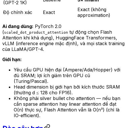
(GPT-2 1K)
Exact (không
Độ chính xác
Exact
approximation)
Ai đang dùng:
PyTorch 2.0
(
tự động chọn Flash
scaled_dot_product_attention
Attention khi khả dụng), HuggingFace Transformers,
vLLM (inference engine mặc định), và mọi stack training
của LLaMA/GPT-4.
Giới hạn:
Yêu cầu GPU hiện đại (Ampere/Ada/Hopper) với
đủ SRAM; lợi ích giảm trên GPU cũ
(Turing/Pascal).
Head dimension bị giới hạn bởi kích thước SRAM
(thường d ≤ 128 cho FP16).
Không phải silver bullet cho attention — nếu bạn
cần sparse attention hay linear attention để đạt
O(n) thực sự, Flash Attention vẫn là O(n²) (chỉ là
IO-efficient).