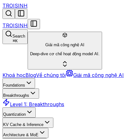
TROISINH
TROISINH
Search
⌘
K
Giải mã công nghệ AI
Deep-dive cơ chế hoạt động model AI.
Khoá học
Blog
Về chúng tôi
Giải mã công nghệ AI
Foundations
Breakthroughs
Level 1: Breakthroughs
Quantization
KV Cache & Inference
Architecture & MoE