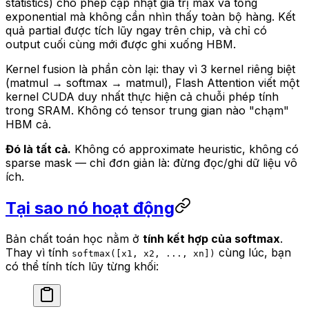
statistics) cho phép cập nhật giá trị max và tổng
exponential mà không cần nhìn thấy toàn bộ hàng. Kết
quả partial được tích lũy ngay trên chip, và chỉ có
output cuối cùng mới được ghi xuống HBM.
Kernel fusion là phần còn lại: thay vì 3 kernel riêng biệt
(matmul → softmax → matmul), Flash Attention viết một
kernel CUDA duy nhất thực hiện cả chuỗi phép tính
trong SRAM. Không có tensor trung gian nào "chạm"
HBM cả.
Đó là tất cả.
Không có approximate heuristic, không có
sparse mask — chỉ đơn giản là: đừng đọc/ghi dữ liệu vô
ích.
Tại sao nó hoạt động
Bản chất toán học nằm ở
tính kết hợp của softmax
.
Thay vì tính
cùng lúc, bạn
softmax([x1, x2, ..., xn])
có thể tính tích lũy từng khối: