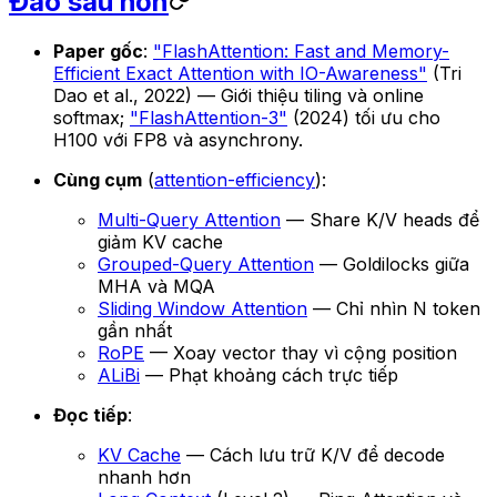
Đào sâu hơn
Paper gốc
:
"FlashAttention: Fast and Memory-
Efficient Exact Attention with IO-Awareness"
(Tri
Dao et al., 2022) — Giới thiệu tiling và online
softmax;
"FlashAttention-3"
(2024) tối ưu cho
H100 với FP8 và asynchrony.
Cùng cụm
(
attention-efficiency
):
Multi-Query Attention
— Share K/V heads để
giảm KV cache
Grouped-Query Attention
— Goldilocks giữa
MHA và MQA
Sliding Window Attention
— Chỉ nhìn N token
gần nhất
RoPE
— Xoay vector thay vì cộng position
ALiBi
— Phạt khoảng cách trực tiếp
Đọc tiếp
:
KV Cache
— Cách lưu trữ K/V để decode
nhanh hơn