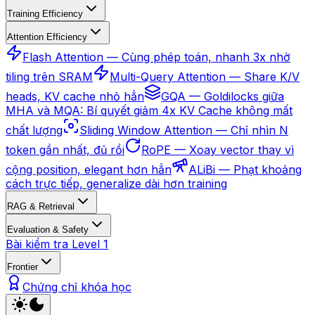
Training Efficiency
Attention Efficiency
Flash Attention — Cùng phép toán, nhanh 3x nhờ
tiling trên SRAM
Multi-Query Attention — Share K/V
heads, KV cache nhỏ hẳn
GQA — Goldilocks giữa
MHA và MQA: Bí quyết giảm 4x KV Cache không mất
chất lượng
Sliding Window Attention — Chỉ nhìn N
token gần nhất, đủ rồi
RoPE — Xoay vector thay vì
cộng position, elegant hơn hẳn
ALiBi — Phạt khoảng
cách trực tiếp, generalize dài hơn training
RAG & Retrieval
Evaluation & Safety
Bài kiểm tra Level 1
Frontier
Chứng chỉ khóa học