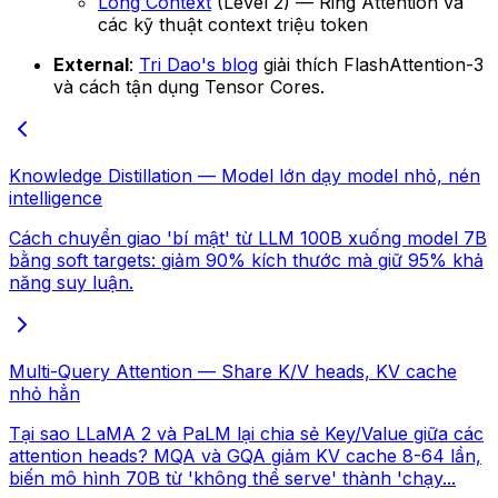
Long Context
(Level 2) — Ring Attention và
các kỹ thuật context triệu token
External
:
Tri Dao's blog
giải thích FlashAttention-3
và cách tận dụng Tensor Cores.
Knowledge Distillation — Model lớn dạy model nhỏ, nén
intelligence
Cách chuyển giao 'bí mật' từ LLM 100B xuống model 7B
bằng soft targets: giảm 90% kích thước mà giữ 95% khả
năng suy luận.
Multi-Query Attention — Share K/V heads, KV cache
nhỏ hẳn
Tại sao LLaMA 2 và PaLM lại chia sẻ Key/Value giữa các
attention heads? MQA và GQA giảm KV cache 8-64 lần,
biến mô hình 70B từ 'không thể serve' thành 'chạy...