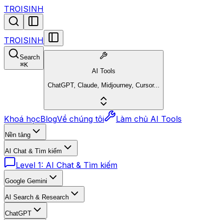
TROISINH
TROISINH
Search
⌘
K
AI Tools
ChatGPT, Claude, Midjourney, Cursor...
Khoá học
Blog
Về chúng tôi
Làm chủ AI Tools
Nền tảng
AI Chat & Tìm kiếm
Level 1: AI Chat & Tìm kiếm
Google Gemini
AI Search & Research
ChatGPT