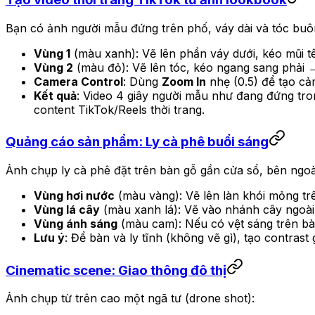
Bạn có ảnh người mẫu đứng trên phố, váy dài và tóc buô
Vùng 1
(màu xanh): Vẽ lên phần váy dưới, kéo mũi tê
Vùng 2
(màu đỏ): Vẽ lên tóc, kéo ngang sang phải →
Camera Control
: Dùng
Zoom In
nhẹ (0.5) để tạo cả
Kết quả
: Video 4 giây người mẫu như đang đứng tro
content TikTok/Reels thời trang.
Quảng cáo sản phẩm: Ly cà phê buổi sáng
Ảnh chụp ly cà phê đặt trên bàn gỗ gần cửa sổ, bên ngoà
Vùng hơi nước
(màu vàng): Vẽ lên làn khói mỏng trê
Vùng lá cây
(màu xanh lá): Vẽ vào nhánh cây ngoài 
Vùng ánh sáng
(màu cam): Nếu có vệt sáng trên bàn,
Lưu ý
: Để bàn và ly tĩnh (không vẽ gì), tạo contras
Cinematic scene: Giao thông đô thị
Ảnh chụp từ trên cao một ngã tư (drone shot):