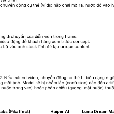
yết trình.
chuyển động cụ thể (ví dụ: nắp chai mở ra, nước đổ vào ly
ng di chuyển của diễn viên trong frame.
h video động để khách hàng xem trước concept.
bộ vào ảnh stock tĩnh để tạo unique content.
-2. Nếu extend video, chuyển động có thể bị biến dạng ở giâ
g một ảnh. Model sẽ bị nhầm lẫn (confusion) dẫn đến artif
nh, nước trong veo) hoặc phản chiếu (gương, mặt nước) thư
Labs (Pikaffect)
Haiper AI
Luma Dream Ma