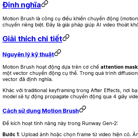
Định nghĩa
Motion Brush là công cụ điều khiển chuyển động (motion
chuyển riêng biệt. Đây là giải pháp giúp AI video thoát kh
Giải thích chi tiết
Nguyên lý kỹ thuật
Motion Brush hoạt động dựa trên cơ chế
attention mask
một vector chuyển động cụ thể. Trong quá trình diffusio
vector đã định nghĩa.
Khác với traditional keyframing trong After Effects, nơ
model sẽ tự động propagate chuyển động qua 4 giây vide
Cách sử dụng Motion Brush
Để kích hoạt tính năng này trong Runway Gen-2:
Bước 1
: Upload ảnh hoặc chọn frame từ video hiện có. Ả