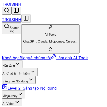
TROISINH
TROISINH
Search
⌘
K
AI Tools
ChatGPT, Claude, Midjourney, Cursor...
Khoá học
Blog
Về chúng tôi
Làm chủ AI Tools
Nền tảng
AI Chat & Tìm kiếm
Sáng tạo Nội dung
Level 2: Sáng tạo Nội dung
Midjourney
AI Video