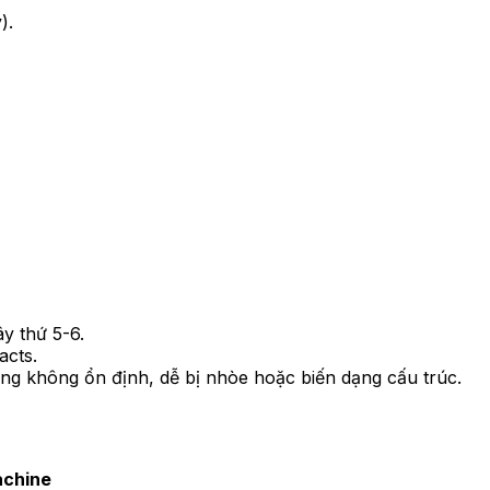
).
y thứ 5-6.
acts.
ờng không ổn định, dễ bị nhòe hoặc biến dạng cấu trúc.
chine