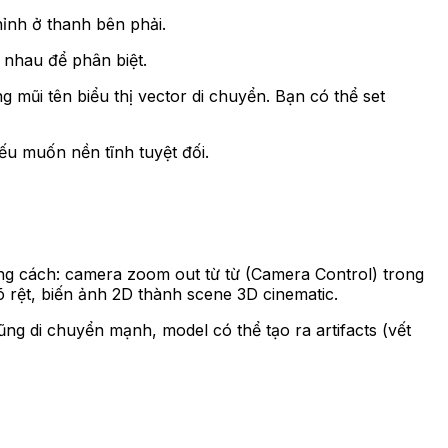
hỉnh ở thanh bên phải.
 nhau để phân biệt.
g mũi tên biểu thị vector di chuyển. Bạn có thể set
u muốn nền tĩnh tuyệt đối.
bằng cách: camera zoom out từ từ (Camera Control) trong
õ rệt, biến ảnh 2D thành scene 3D cinematic.
g di chuyển mạnh, model có thể tạo ra artifacts (vết