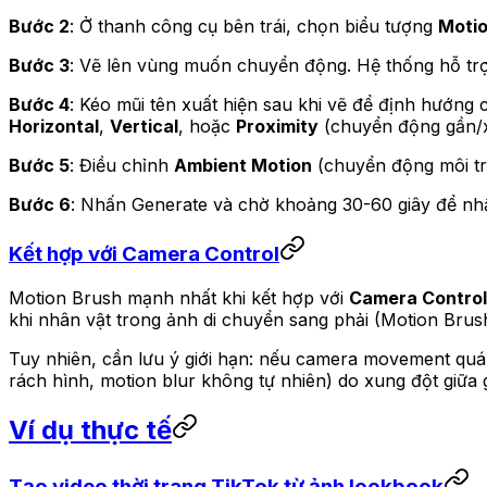
Bước 2
: Ở thanh công cụ bên trái, chọn biểu tượng
Motio
Bước 3
: Vẽ lên vùng muốn chuyển động. Hệ thống hỗ trợ
Bước 4
: Kéo mũi tên xuất hiện sau khi vẽ để định hướng c
Horizontal
,
Vertical
, hoặc
Proximity
(chuyển động gần/x
Bước 5
: Điều chỉnh
Ambient Motion
(chuyển động môi tr
Bước 6
: Nhấn Generate và chờ khoảng 30-60 giây để nhậ
Kết hợp với Camera Control
Motion Brush mạnh nhất khi kết hợp với
Camera Control
khi nhân vật trong ảnh di chuyển sang phải (Motion Brush
Tuy nhiên, cần lưu ý giới hạn: nếu camera movement quá 
rách hình, motion blur không tự nhiên) do xung đột giữa g
Ví dụ thực tế
Tạo video thời trang TikTok từ ảnh lookbook