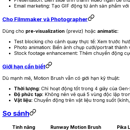
Presentation: Biến slide tĩnh thành video ngắn để thu
Email marketing: Tạo GIF động từ ảnh sản phẩm với 
Cho Filmmaker và Photographer
Dùng cho
pre-visualization
(previz) hoặc
animatic
:
Test blocking cho cảnh quay thực tế: Xem trước hướ
Photo animation: Biến ảnh chụp cưới/portrait thàn
Stock footage enhancement: Thêm chuyển động cục 
Giới hạn cần biết
Dù mạnh mẽ, Motion Brush vẫn có giới hạn kỹ thuật:
Thời lượng
: Chỉ hoạt động tốt trong 4 giây của Gen
Độ phức tạp
: Không nên vẽ quá 5 vùng độc lập tron
Vật liệu
: Chuyển động trên vật liệu trong suốt (kí
So sánh
Tính năng
Runway Motion Brush
Pika 