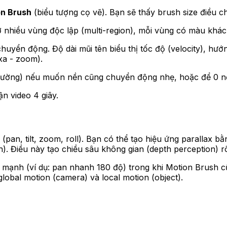
n Brush
(biểu tượng cọ vẽ). Bạn sẽ thấy brush size điều c
 nhiều vùng độc lập (multi-region), mỗi vùng có màu khác
huyển động. Độ dài mũi tên biểu thị tốc độ (velocity), hướn
a - zoom).
ường) nếu muốn nền cũng chuyển động nhẹ, hoặc để 0 nế
n video 4 giây.
(pan, tilt, zoom, roll). Bạn có thể tạo hiệu ứng parallax 
). Điều này tạo chiều sâu không gian (depth perception) r
mạnh (ví dụ: pan nhanh 180 độ) trong khi Motion Brush cũn
lobal motion (camera) và local motion (object).