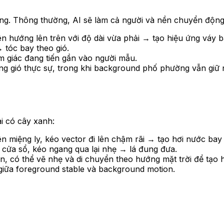
ng. Thông thường, AI sẽ làm cả người và nền chuyển động 
n hướng lên trên với độ dài vừa phải → tạo hiệu ứng váy b
 tóc bay theo gió.
m giác đang tiến gần vào người mẫu.
ng gió thực sự, trong khi background phố phường vẫn giữ 
i có cây xanh:
n miệng ly, kéo vector đi lên chậm rãi → tạo hơi nước bay 
cửa sổ, kéo ngang qua lại nhẹ → lá đung đưa.
 có thể vẽ nhẹ và di chuyển theo hướng mặt trời để tạo hiệ
t giữa foreground stable và background motion.