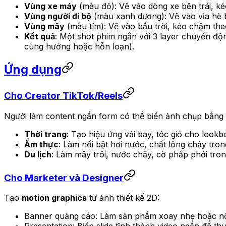
Vùng xe máy
(màu đỏ): Vẽ vào dòng xe bên trái, ké
Vùng người đi bộ
(màu xanh dương): Vẽ vào vỉa hè b
Vùng mây
(màu tím): Vẽ vào bầu trời, kéo chậm theo
Kết quả
: Một shot phim ngắn với 3 layer chuyển độ
cùng hướng hoặc hỗn loạn).
Ứng dụng
Cho Creator TikTok/Reels
Người làm content ngắn form có thể biến ảnh chụp bằng đi
Thời trang
: Tạo hiệu ứng vải bay, tóc gió cho lookb
Ẩm thực
: Làm nổi bật hơi nước, chất lỏng chảy tro
Du lịch
: Làm mây trôi, nước chảy, cờ phấp phới tro
Cho Marketer và Designer
Tạo
motion graphics
từ ảnh thiết kế 2D:
Banner quảng cáo: Làm sản phẩm xoay nhẹ hoặc nổi b