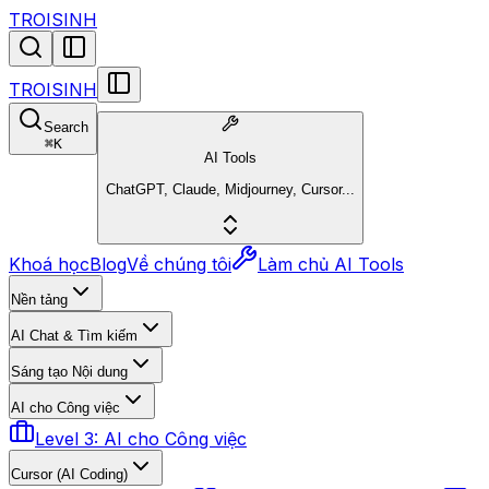
TROISINH
TROISINH
Search
⌘
K
AI Tools
ChatGPT, Claude, Midjourney, Cursor...
Khoá học
Blog
Về chúng tôi
Làm chủ AI Tools
Nền tảng
AI Chat & Tìm kiếm
Sáng tạo Nội dung
AI cho Công việc
Level 3: AI cho Công việc
Cursor (AI Coding)