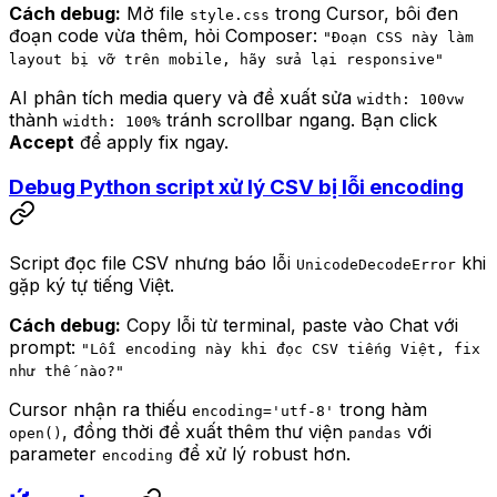
Cách debug:
Mở file
trong Cursor, bôi đen
style.css
đoạn code vừa thêm, hỏi Composer:
"Đoạn CSS này làm
layout bị vỡ trên mobile, hãy sửa lại responsive"
AI phân tích media query và đề xuất sửa
width: 100vw
thành
tránh scrollbar ngang. Bạn click
width: 100%
Accept
để apply fix ngay.
Debug Python script xử lý CSV bị lỗi encoding
Script đọc file CSV nhưng báo lỗi
khi
UnicodeDecodeError
gặp ký tự tiếng Việt.
Cách debug:
Copy lỗi từ terminal, paste vào Chat với
prompt:
"Lỗi encoding này khi đọc CSV tiếng Việt, fix
như thế nào?"
Cursor nhận ra thiếu
trong hàm
encoding='utf-8'
, đồng thời đề xuất thêm thư viện
với
open()
pandas
parameter
để xử lý robust hơn.
encoding