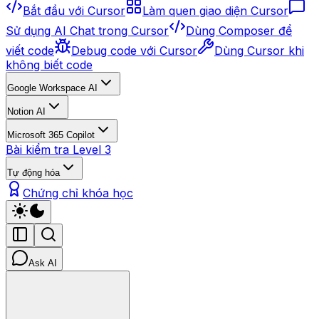
Bắt đầu với Cursor
Làm quen giao diện Cursor
Sử dụng AI Chat trong Cursor
Dùng Composer để
viết code
Debug code với Cursor
Dùng Cursor khi
không biết code
Google Workspace AI
Notion AI
Microsoft 365 Copilot
Bài kiểm tra Level 3
Tự động hóa
Chứng chỉ khóa học
Ask AI