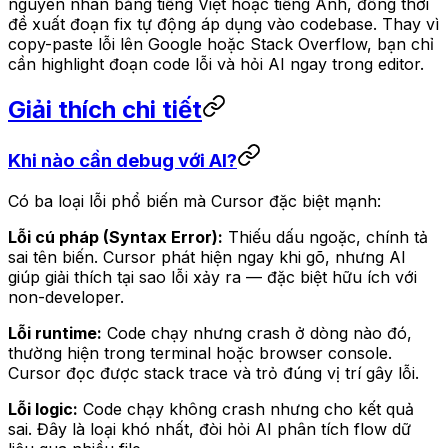
nguyên nhân bằng tiếng Việt hoặc tiếng Anh, đồng thời
đề xuất đoạn fix tự động áp dụng vào codebase. Thay vì
copy-paste lỗi lên Google hoặc Stack Overflow, bạn chỉ
cần highlight đoạn code lỗi và hỏi AI ngay trong editor.
Giải thích chi tiết
Khi nào cần debug với AI?
Có ba loại lỗi phổ biến mà Cursor đặc biệt mạnh:
Lỗi cú pháp (Syntax Error):
Thiếu dấu ngoặc, chính tả
sai tên biến. Cursor phát hiện ngay khi gõ, nhưng AI
giúp giải thích tại sao lỗi xảy ra — đặc biệt hữu ích với
non-developer.
Lỗi runtime:
Code chạy nhưng crash ở dòng nào đó,
thường hiện trong terminal hoặc browser console.
Cursor đọc được stack trace và trỏ đúng vị trí gây lỗi.
Lỗi logic:
Code chạy không crash nhưng cho kết quả
sai. Đây là loại khó nhất, đòi hỏi AI phân tích flow dữ