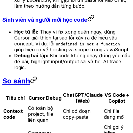
xử lý Excel/CSV, khi gặp lỗi thì paste lỗi vào Chat,
làm theo hướng dẫn từng bước.
Sinh viên và người mới học code
Học từ lỗi:
Thay vì fix xong quên ngay, dùng
Cursor giải thích tại sao lỗi xảy ra để hiểu sâu
concept. Ví dụ: lỗi
undefined is not a function
giúp hiểu rõ về hoisting và scope trong JavaScript.
Debug bài tập:
Khi code không chạy đúng yêu cầu
đề bài, highlight input/output sai và hỏi AI trace
logic.
So sánh
ChatGPT/Claude
VS Code +
Tiêu chí
Cursor Debug
(Web)
Copilot
Có toàn bộ
Context
Chỉ có đoạn
Chỉ file
project, file
code
copy-paste
đang mở
liên quan
Chỉ gợi ý
Composer
inline,