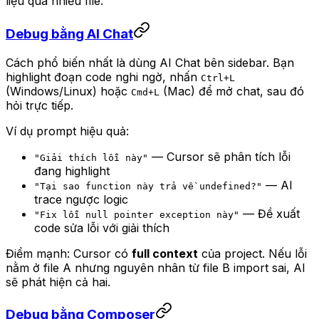
liệu qua nhiều file.
Debug bằng AI Chat
Cách phổ biến nhất là dùng AI Chat bên sidebar. Bạn
highlight đoạn code nghi ngờ, nhấn
Ctrl+L
(Windows/Linux) hoặc
(Mac) để mở chat, sau đó
Cmd+L
hỏi trực tiếp.
Ví dụ prompt hiệu quả:
— Cursor sẽ phân tích lỗi
"Giải thích lỗi này"
đang highlight
— AI
"Tại sao function này trả về undefined?"
trace ngược logic
— Đề xuất
"Fix lỗi null pointer exception này"
code sửa lỗi với giải thích
Điểm mạnh: Cursor có
full context
của project. Nếu lỗi
nằm ở file A nhưng nguyên nhân từ file B import sai, AI
sẽ phát hiện cả hai.
Debug bằng Composer