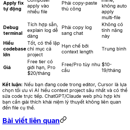
Apply fix
Phải copy-paste
apply vào
không auto
tự động
thủ công
nhiều file
apply
multi-file
Tích hợp sẵn,
Không có
Debug
Phải copy log
explain log dễ
tính năng
terminal
sang chat
dàng
này
Hiểu
Tốt, có thể lập
Hạn chế bởi
codebase
chỉ mục cả
Trung bình
context length
lớn
project
Free tier có
Free/Pro tùy nhu
$10-
Giá
giới hạn, Pro
cầu
19/tháng
$20/tháng
Kết luận:
Nếu bạn đang code trong editor, Cursor là lựa
chọn tối ưu vì AI hiểu context project sâu nhất và có thể
sửa code trực tiếp. ChatGPT/Claude web phù hợp khi
bạn cần giải thích khái niệm lý thuyết không liên quan
đến file cụ thể.
Bài viết liên quan