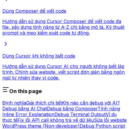
Dùng Composer để viết code
Hướng dẫn sử dụng Cursor Composer để viết code đa
file, xây dựng tính năng từ A-Z chỉ bằng mô tả. Kỹ thuật
prompt và mẹo kiểm soát code tự động.
Dùng Cursor khi không biết code
Hướng dẫn sử dụng Cursor AI cho người không biết lập
trình. Chỉnh sửa website, viết script đơn giản bằng ngôn
ngữ tự nhiên thay vì code.
On this page
Định nghĩa
Giải thích chi tiết
Khi nào cần debug với AI?
Debug bằng AI Chat
Debug bằng Composer
Tính năng
Inline Error Explanation
Debug Terminal Output
Ví dụ
thực tế
Fix lỗi API call không trả về dữ liệu
Sửa lỗi website
WordPress theme (Non-developer)
Debug Python script