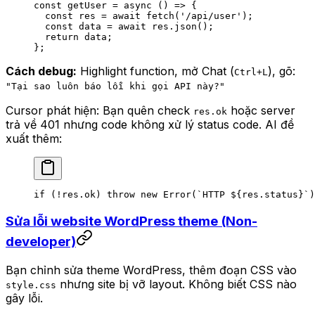
const
 getUser
 =
 async
 () 
=>
 {
  const
 res
 =
 await
 fetch
(
'/api/user'
);
  const
 data
 =
 await
 res.
json
();
  return
 data;
};
Cách debug:
Highlight function, mở Chat (
), gõ:
Ctrl+L
"Tại sao luôn báo lỗi khi gọi API này?"
Cursor phát hiện: Bạn quên check
hoặc server
res.ok
trả về 401 nhưng code không xử lý status code. AI đề
xuất thêm:
if
 (
!
res.ok) 
throw
 new
 Error
(
`HTTP ${
res
.
status
}`
)
Sửa lỗi website WordPress theme (Non-
developer)
Bạn chỉnh sửa theme WordPress, thêm đoạn CSS vào
nhưng site bị vỡ layout. Không biết CSS nào
style.css
gây lỗi.