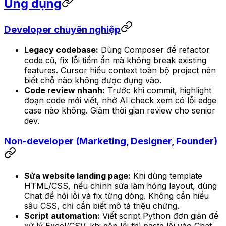
Ứng dụng
Developer chuyên nghiệp
Legacy codebase:
Dùng Composer để refactor
code cũ, fix lỗi tiềm ẩn mà không break existing
features. Cursor hiểu context toàn bộ project nên
biết chỗ nào không được đụng vào.
Code review nhanh:
Trước khi commit, highlight
đoạn code mới viết, nhờ AI check xem có lỗi edge
case nào không. Giảm thời gian review cho senior
dev.
Non-developer (Marketing, Designer, Founder)
Sửa website landing page:
Khi dùng template
HTML/CSS, nếu chỉnh sửa làm hỏng layout, dùng
Chat để hỏi lỗi và fix từng dòng. Không cần hiểu
sâu CSS, chỉ cần biết mô tả triệu chứng.
Script automation:
Viết script Python đơn giản để