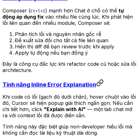
Composer (
) mạnh hơn Chat ở chỗ có thể
tự
Ctrl+I
động áp dụng fix
vào nhiều file cùng lúc. Khi phát hiện
lỗi liên quan đến nhiều module, Composer sẽ:
Phân tích lỗi và nguyên nhân gốc rễ
Đề xuất sửa đổi cho tất cả file liên quan
Hiển thị diff để bạn review trước khi apply
Apply tự động nếu bạn đồng ý
Đây là công cụ đắc lực khi refactor code cũ hoặc sửa lỗi
architecture.
Tính năng Inline Error Explanation
Khi code có lỗi (gạch đỏ dưới chân), hover chuột vào lỗi
đó, Cursor sẽ hiện popup giải thích ngắn gọn. Nếu cần
chi tiết hơn, click
"Explain with AI"
— một tab chat mở
ra với context lỗi đã được điền sẵn.
Tính năng này đặc biệt giúp non-developer hiểu lỗi mà
không cần đọc tài liệu kỹ thuật dài dòng.