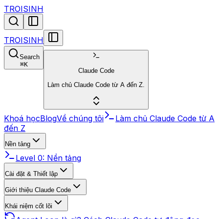
TROISINH
TROISINH
Search
⌘
K
Claude Code
Làm chủ Claude Code từ A đến Z.
Khoá học
Blog
Về chúng tôi
Làm chủ Claude Code từ A
đến Z
Nền tảng
Level 0: Nền tảng
Cài đặt & Thiết lập
Giới thiệu Claude Code
Khái niệm cốt lõi