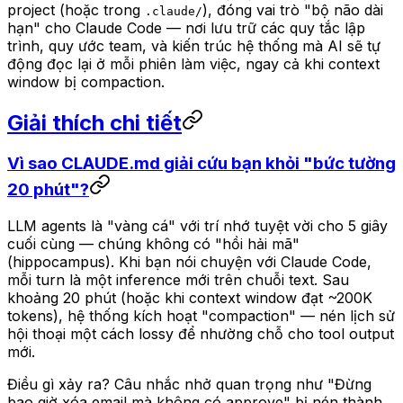
project (hoặc trong
), đóng vai trò "bộ não dài
.claude/
hạn" cho Claude Code — nơi lưu trữ các quy tắc lập
trình, quy ước team, và kiến trúc hệ thống mà AI sẽ tự
động đọc lại ở mỗi phiên làm việc, ngay cả khi context
window bị compaction.
Giải thích chi tiết
Vì sao CLAUDE.md giải cứu bạn khỏi "bức tường
20 phút"?
LLM agents là "vàng cá" với trí nhớ tuyệt vời cho 5 giây
cuối cùng — chúng không có "hồi hải mã"
(hippocampus). Khi bạn nói chuyện với Claude Code,
mỗi turn là một inference mới trên chuỗi text. Sau
khoảng 20 phút (hoặc khi context window đạt ~200K
tokens), hệ thống kích hoạt "compaction" — nén lịch sử
hội thoại một cách lossy để nhường chỗ cho tool output
mới.
Điều gì xảy ra? Câu nhắc nhở quan trọng như "Đừng
bao giờ xóa email mà không có approve" bị nén thành