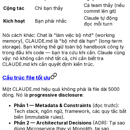
Cả team thấy (nếu
Cộng tác
Chỉ bạn thấy
commit lên git)
Claude tự động
Kích hoạt
Bạn phải nhắc
đọc mỗi turn
Nói cách khác: Chat là "làm việc bộ nhớ" (working
memory), CLAUDE.md là "bộ nhớ dài hạn" (long-term
storage). Bạn không thể giữ toàn bộ handbook công ty
trong đầu khi code — bạn tra cứu khi cần. Claude cũng
vậy: nó không cần nhớ tất cả, chỉ cần biết tra
CLAUDE.md khi cần quyết định kiến trúc.
Cấu trúc file tối ưu
Một CLAUDE.md hiệu quả không phải là file dài 5000
dòng. Nó là
progressive disclosure
:
Phần 1 — Metadata & Constraints
(đọc trước):
Tech stack, ngôn ngữ, framework, các quy tắc bất
biến (immutable rules).
Phần 2 — Architectural Decisions
(ADR): Tại sao
dùng Microservice thay vì Monolith, tại sao