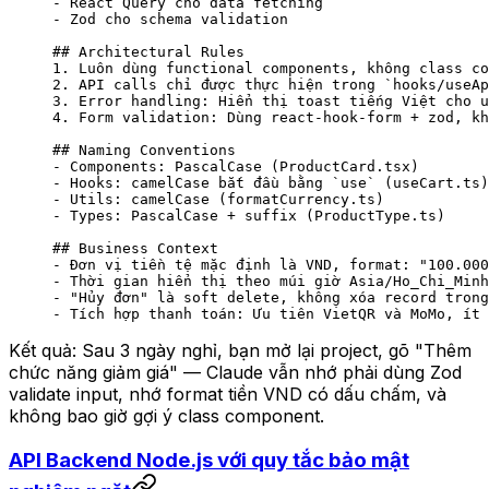
-
 React Query cho data fetching
-
 Zod cho schema validation
## Architectural Rules
1.
 Luôn dùng functional components, không class co
2.
 API calls chỉ được thực hiện trong 
`hooks/useAp
3.
 Error handling: Hiển thị toast tiếng Việt cho u
4.
 Form validation: Dùng react-hook-form + zod, kh
## Naming Conventions
-
 Components: PascalCase (ProductCard.tsx)
-
 Hooks: camelCase bắt đầu bằng 
`use`
 (useCart.ts)
-
 Utils: camelCase (formatCurrency.ts)
-
 Types: PascalCase + suffix (ProductType.ts)
## Business Context
-
 Đơn vị tiền tệ mặc định là VND, format: "100.000
-
 Thời gian hiển thị theo múi giờ Asia/Ho_Chi_Minh
-
 "Hủy đơn" là soft delete, không xóa record trong
-
 Tích hợp thanh toán: Ưu tiên VietQR và MoMo, ít 
Kết quả: Sau 3 ngày nghỉ, bạn mở lại project, gõ "Thêm
chức năng giảm giá" — Claude vẫn nhớ phải dùng Zod
validate input, nhớ format tiền VND có dấu chấm, và
không bao giờ gợi ý class component.
API Backend Node.js với quy tắc bảo mật