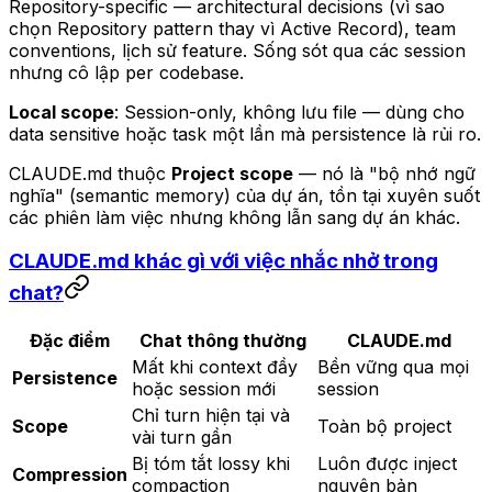
Repository-specific — architectural decisions (vì sao
chọn Repository pattern thay vì Active Record), team
conventions, lịch sử feature. Sống sót qua các session
nhưng cô lập per codebase.
Local scope
: Session-only, không lưu file — dùng cho
data sensitive hoặc task một lần mà persistence là rủi ro.
CLAUDE.md thuộc
Project scope
— nó là "bộ nhớ ngữ
nghĩa" (semantic memory) của dự án, tồn tại xuyên suốt
các phiên làm việc nhưng không lẫn sang dự án khác.
CLAUDE.md khác gì với việc nhắc nhở trong
chat?
Đặc điểm
Chat thông thường
CLAUDE.md
Mất khi context đầy
Bền vững qua mọi
Persistence
hoặc session mới
session
Chỉ turn hiện tại và
Scope
Toàn bộ project
vài turn gần
Bị tóm tắt lossy khi
Luôn được inject
Compression
compaction
nguyên bản