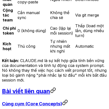
copy-paste
quán
Cộng
Cần manual
Không thể
tác
Via git merge
sync
chia sẻ
team
Thấp (load một
Chi phí
Cao (lặp lại
0 (không dùng)
lần, dùng nhiều
token
mỗi session)
turn)
Tự nhiên
Kích
Thủ công
nhưng mất
Automatic
hoạt
khi nghỉ
Kết luận:
CLAUDE.md là sự kết hợp giữa tính bền vững
của documentation và tính tự động của system prompt.
Nó không thay thế việc học cách viết prompt tốt, nhưng
loại bỏ gánh nặng "phải nhắc lại từ đầu" mỗi khi bắt đầu
session mới.
Bài viết liên quan
Cùng cụm (Core Concepts)