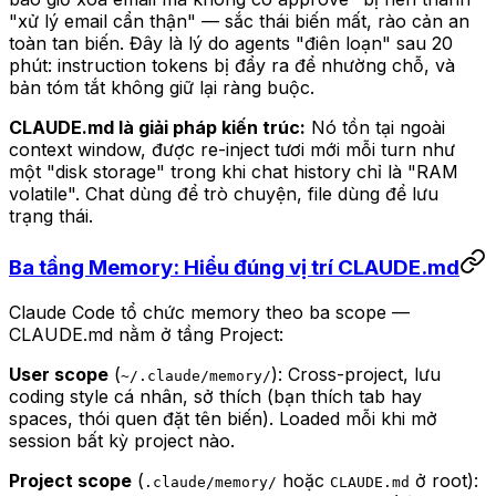
"xử lý email cẩn thận" — sắc thái biến mất, rào cản an
toàn tan biến. Đây là lý do agents "điên loạn" sau 20
phút: instruction tokens bị đẩy ra để nhường chỗ, và
bản tóm tắt không giữ lại ràng buộc.
CLAUDE.md là giải pháp kiến trúc:
Nó tồn tại ngoài
context window, được re-inject tươi mới mỗi turn như
một "disk storage" trong khi chat history chỉ là "RAM
volatile". Chat dùng để trò chuyện, file dùng để lưu
trạng thái.
Ba tầng Memory: Hiểu đúng vị trí CLAUDE.md
Claude Code tổ chức memory theo ba scope —
CLAUDE.md nằm ở tầng Project:
User scope
(
): Cross-project, lưu
~/.claude/memory/
coding style cá nhân, sở thích (bạn thích tab hay
spaces, thói quen đặt tên biến). Loaded mỗi khi mở
session bất kỳ project nào.
Project scope
(
hoặc
ở root):
.claude/memory/
CLAUDE.md