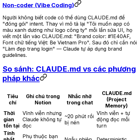
Non-coder (Vibe Coding)
Người không biết code có thể dùng CLAUDE.md để
"đóng gói" intent. Thay vì mô tả lại "Tôi muốn app có
màu xanh dương như logo công ty" mỗi lần sửa UI, họ
viết một lần vào CLAUDE.md: "Brand color: #1E40AF,
Font chữ tiếng Việt: Be Vietnam Pro". Sau đó chỉ cần nói
"Làm đẹp trang login" — Claude tự áp dụng brand
guidelines.
So sánh: CLAUDE.md vs các phương
pháp khác
CLAUDE.md
Tiêu
Ghi chú trong
Nhắc nhở
(Project
chí
Notion
trong chat
Memory)
Thời
Vĩnh viễn nhưng
Vĩnh viễn + tự
~20 phút rồi
gian
Claude không tự
động đọc mỗi
bị nén
tồn tại
đọc
turn
Tính
Phụ thuộc bạn
nhất
Ngẫu nhiên
Deterministic