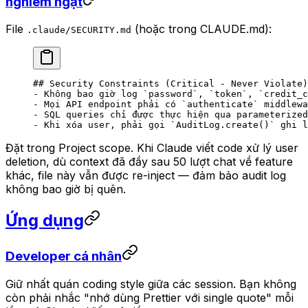
nghiêm ngặt
File
(hoặc trong CLAUDE.md):
.claude/SECURITY.md
## Security Constraints (Critical - Never Violate)
-
 Không bao giờ log 
`password`
, 
`token`
, 
`credit_c
-
 Mọi API endpoint phải có 
`authenticate`
 middlewa
-
 SQL queries chỉ được thực hiện qua parameterized
-
 Khi xóa user, phải gọi 
`AuditLog.create()`
 ghi l
Đặt trong Project scope. Khi Claude viết code xử lý user
deletion, dù context đã đầy sau 50 lượt chat về feature
khác, file này vẫn được re-inject — đảm bảo audit log
không bao giờ bị quên.
Ứng dụng
Developer cá nhân
Giữ nhất quán coding style giữa các session. Bạn không
còn phải nhắc "nhớ dùng Prettier với single quote" mỗi