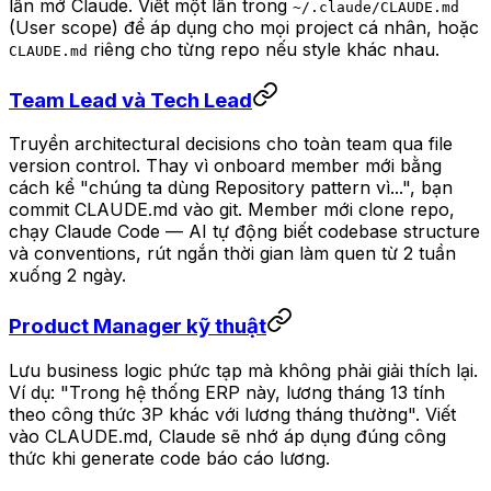
lần mở Claude. Viết một lần trong
~/.claude/CLAUDE.md
(User scope) để áp dụng cho mọi project cá nhân, hoặc
riêng cho từng repo nếu style khác nhau.
CLAUDE.md
Team Lead và Tech Lead
Truyền architectural decisions cho toàn team qua file
version control. Thay vì onboard member mới bằng
cách kể "chúng ta dùng Repository pattern vì...", bạn
commit CLAUDE.md vào git. Member mới clone repo,
chạy Claude Code — AI tự động biết codebase structure
và conventions, rút ngắn thời gian làm quen từ 2 tuần
xuống 2 ngày.
Product Manager kỹ thuật
Lưu business logic phức tạp mà không phải giải thích lại.
Ví dụ: "Trong hệ thống ERP này, lương tháng 13 tính
theo công thức 3P khác với lương tháng thường". Viết
vào CLAUDE.md, Claude sẽ nhớ áp dụng đúng công
thức khi generate code báo cáo lương.