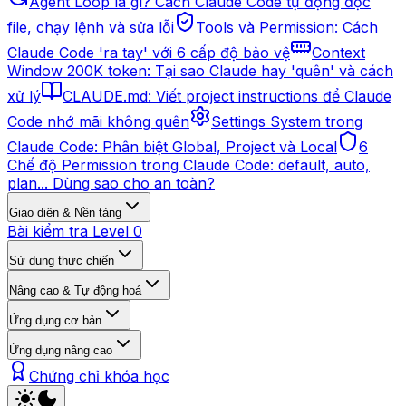
Agent Loop là gì? Cách Claude Code tự động đọc
file, chạy lệnh và sửa lỗi
Tools và Permission: Cách
Claude Code 'ra tay' với 6 cấp độ bảo vệ
Context
Window 200K token: Tại sao Claude hay 'quên' và cách
xử lý
CLAUDE.md: Viết project instructions để Claude
Code nhớ mãi không quên
Settings System trong
Claude Code: Phân biệt Global, Project và Local
6
Chế độ Permission trong Claude Code: default, auto,
plan... Dùng sao cho an toàn?
Giao diện & Nền tảng
Bài kiểm tra Level 0
Sử dụng thực chiến
Nâng cao & Tự động hoá
Ứng dụng cơ bản
Ứng dụng nâng cao
Chứng chỉ khóa học