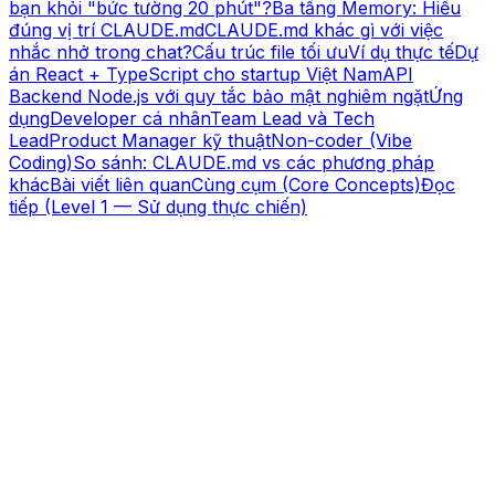
bạn khỏi "bức tường 20 phút"?
Ba tầng Memory: Hiểu
đúng vị trí CLAUDE.md
CLAUDE.md khác gì với việc
nhắc nhở trong chat?
Cấu trúc file tối ưu
Ví dụ thực tế
Dự
án React + TypeScript cho startup Việt Nam
API
Backend Node.js với quy tắc bảo mật nghiêm ngặt
Ứng
dụng
Developer cá nhân
Team Lead và Tech
Lead
Product Manager kỹ thuật
Non-coder (Vibe
Coding)
So sánh: CLAUDE.md vs các phương pháp
khác
Bài viết liên quan
Cùng cụm (Core Concepts)
Đọc
tiếp (Level 1 — Sử dụng thực chiến)