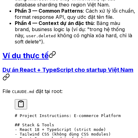
database sharding theo region Việt Nam.
Phần 3 — Common Patterns
: Cách xử lý lỗi chuẩn,
format response API, quy ước đặt tên file.
Phần 4 — Context dự án đặc thù
: Bảng màu
brand, business logic lạ (ví dụ: "trong hệ thống
này,
không có nghĩa xóa hard, chỉ là
user.deleted
soft delete").
Ví dụ thực tế
Dự án React + TypeScript cho startup Việt Nam
File
đặt tại root:
CLAUDE.md
# Project Instructions: E-commerce Platform
## Stack & Tools
-
 React 18 + TypeScript (strict mode)
-
 Tailwind CSS (không dùng CSS modules)