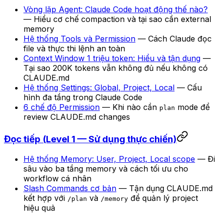
Vòng lặp Agent: Claude Code hoạt động thế nào?
— Hiểu cơ chế compaction và tại sao cần external
memory
Hệ thống Tools và Permission
— Cách Claude đọc
file và thực thi lệnh an toàn
Context Window 1 triệu token: Hiểu và tận dụng
—
Tại sao 200K tokens vẫn không đủ nếu không có
CLAUDE.md
Hệ thống Settings: Global, Project, Local
— Cấu
hình đa tầng trong Claude Code
6 chế độ Permission
— Khi nào cần
mode để
plan
review CLAUDE.md changes
Đọc tiếp (Level 1 — Sử dụng thực chiến)
Hệ thống Memory: User, Project, Local scope
— Đi
sâu vào ba tầng memory và cách tối ưu cho
workflow cá nhân
Slash Commands cơ bản
— Tận dụng CLAUDE.md
kết hợp với
và
để quản lý project
/plan
/memory
hiệu quả