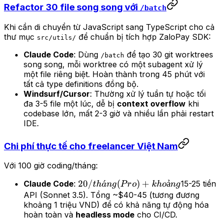
Refactor 30 file song song với
/batch
Khi cần di chuyển từ JavaScript sang TypeScript cho cả
thư mục
để chuẩn bị tích hợp ZaloPay SDK:
src/utils/
Claude Code
: Dùng
để tạo 30 git worktrees
/batch
song song, mỗi worktree có một subagent xử lý
một file riêng biệt. Hoàn thành trong 45 phút với
tất cả type definitions đồng bộ.
Windsurf/Cursor
: Thường xử lý tuần tự hoặc tối
đa 3-5 file một lúc, dễ bị
context overflow
khi
codebase lớn, mất 2-3 giờ và nhiều lần phải restart
IDE.
Chi phí thực tế cho freelancer Việt Nam
Với 100 giờ coding/tháng:
20/tháng
20/
ˊ
(
)
+
ả
Claude Code
:
15-25 tiền
t
h
a
n
g
P
r
o
k
h
o
n
g
(Pro) +
API (Sonnet 3.5). Tổng ~$40-45 (tương đương
khoảng 1 triệu VND) để có khả năng tự động hóa
khoảng
hoàn toàn và
headless mode
cho CI/CD.