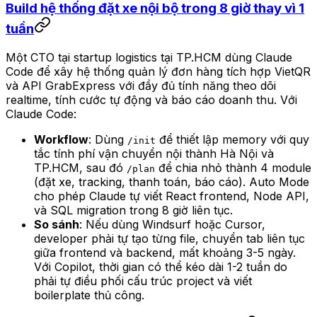
Build hệ thống đặt xe nội bộ trong 8 giờ thay vì 1
tuần
Một CTO tại startup logistics tại TP.HCM dùng Claude
Code để xây hệ thống quản lý đơn hàng tích hợp VietQR
và API GrabExpress với đầy đủ tính năng theo dõi
realtime, tính cước tự động và báo cáo doanh thu. Với
Claude Code:
Workflow
: Dùng
để thiết lập memory với quy
/init
tắc tính phí vận chuyển nội thành Hà Nội và
TP.HCM, sau đó
để chia nhỏ thành 4 module
/plan
(đặt xe, tracking, thanh toán, báo cáo). Auto Mode
cho phép Claude tự viết React frontend, Node API,
và SQL migration trong 8 giờ liên tục.
So sánh
: Nếu dùng Windsurf hoặc Cursor,
developer phải tự tạo từng file, chuyển tab liên tục
giữa frontend và backend, mất khoảng 3-5 ngày.
Với Copilot, thời gian có thể kéo dài 1-2 tuần do
phải tự điều phối cấu trúc project và viết
boilerplate thủ công.