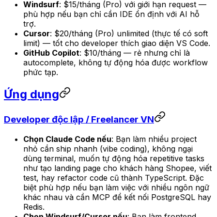
Windsurf
: $15/tháng (Pro) với giới hạn request —
phù hợp nếu bạn chỉ cần IDE ổn định với AI hỗ
trợ.
Cursor
: $20/tháng (Pro) unlimited (thực tế có soft
limit) — tốt cho developer thích giao diện VS Code.
GitHub Copilot
: $10/tháng — rẻ nhưng chỉ là
autocomplete, không tự động hóa được workflow
phức tạp.
Ứng dụng
Developer độc lập / Freelancer VN
Chọn Claude Code nếu
: Bạn làm nhiều project
nhỏ cần ship nhanh (vibe coding), không ngại
dùng terminal, muốn tự động hóa repetitive tasks
như tạo landing page cho khách hàng Shopee, viết
test, hay refactor code cũ thành TypeScript. Đặc
biệt phù hợp nếu bạn làm việc với nhiều ngôn ngữ
khác nhau và cần MCP để kết nối PostgreSQL hay
Redis.
Chọn Windsurf/Cursor nếu
: Bạn làm frontend