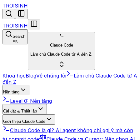
TROISINH
TROISINH
Search
⌘
K
Claude Code
Làm chủ Claude Code từ A đến Z.
Khoá học
Blog
Về chúng tôi
Làm chủ Claude Code từ A
đến Z
Nền tảng
Level 0: Nền tảng
Cài đặt & Thiết lập
Giới thiệu Claude Code
Claude Code là gì? AI agent không chỉ gợi ý mà còn
tự commit code
Claude Code vs Cursor: Nên chọn AI