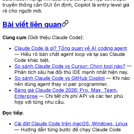
truyền thống cần GUI ổn định, Copilot là entry-level giá
rẻ cho người mới.
Bài viết liên quan
Cùng cụm
(Giới thiệu Claude Code):
Claude Code là gì? Tổng quan về AI coding agent
— Hiểu rõ bản chất agent loop và tại sao Claude
Code khác biệt.
So sánh Claude Code vs Cursor: Chọn tool nào?
—
Phân tích sâu hai đối thủ IDE mạnh nhất hiện nay.
So sánh Claude Code vs GitHub Copilot
— Khi nào
nên dùng agent thay vì pair programmer.
Bảng giá Claude Code 2026: Pro, Max, Team,
Enterprise
— Chi tiết chi phí API và các tier phù
hợp với từng nhu cầu.
Đọc tiếp
:
Cài đặt Claude Code trên macOS, Windows, Linux
— Hướng dẫn từng bước để chạy Claude Code