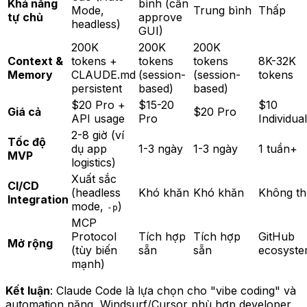
Khả năng
bình (cần
Mode,
Trung bình
Thấp
tự chủ
approve
headless)
GUI)
200K
200K
200K
Context &
tokens +
tokens
tokens
8K-32K
Memory
CLAUDE.md
(session-
(session-
tokens
persistent
based)
based)
$20 Pro +
$15-20
$10
Giá cả
$20 Pro
API usage
Pro
Individual
2-8 giờ (ví
Tốc độ
dụ app
1-3 ngày
1-3 ngày
1 tuần+
MVP
logistics)
Xuất sắc
CI/CD
(headless
Khó khăn
Khó khăn
Không th
Integration
mode,
)
-p
MCP
Protocol
Tích hợp
Tích hợp
GitHub
Mở rộng
(tùy biến
sẵn
sẵn
ecosyst
mạnh)
Kết luận
: Claude Code là lựa chọn cho "vibe coding" và
automation nặng, Windsurf/Cursor phù hợp developer