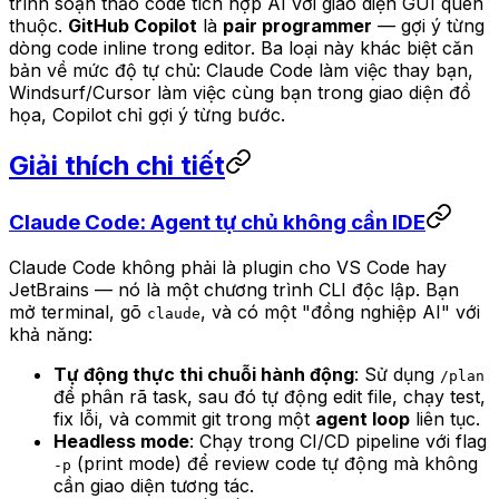
trình soạn thảo code tích hợp AI với giao diện GUI quen
thuộc.
GitHub Copilot
là
pair programmer
— gợi ý từng
dòng code inline trong editor. Ba loại này khác biệt căn
bản về mức độ tự chủ: Claude Code làm việc thay bạn,
Windsurf/Cursor làm việc cùng bạn trong giao diện đồ
họa, Copilot chỉ gợi ý từng bước.
Giải thích chi tiết
Claude Code: Agent tự chủ không cần IDE
Claude Code không phải là plugin cho VS Code hay
JetBrains — nó là một chương trình CLI độc lập. Bạn
mở terminal, gõ
, và có một "đồng nghiệp AI" với
claude
khả năng:
Tự động thực thi chuỗi hành động
: Sử dụng
/plan
để phân rã task, sau đó tự động edit file, chạy test,
fix lỗi, và commit git trong một
agent loop
liên tục.
Headless mode
: Chạy trong CI/CD pipeline với flag
(print mode) để review code tự động mà không
-p
cần giao diện tương tác.