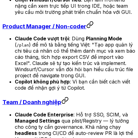
nặng cần xem trực tiếp UI trong IDE, hoặc team
yêu cầu môi trường phát triển chuẩn hóa với GUI.
Product Manager / Non-coder
Claude Code vượt trội
: Dùng
Planning Mode
(
) để mô tả bằng tiếng Việt: "Tạo app quản lý
/plan
chi tiêu cá nhân có thể thêm danh mục và xem báo
cáo tháng, tích hợp export CSV để import vào
Excel". Claude sẽ tự tạo kiến trúc và implement.
Windsurf/Cursor vẫn đòi hỏi bạn hiểu cấu trúc file
project để navigate trong GUI.
Copilot không phù hợp
: Vì bạn cần biết cách viết
code để nhận gợi ý từ Copilot.
Team / Doanh nghiệp
Claude Code Enterprise
: Hỗ trợ SSO, SCIM, và
Managed Settings
qua plist/Registry — lý tưởng
cho công ty cần governance. Khả năng chạy
headless
trong CI/CD để auto-review PR là lợi thế