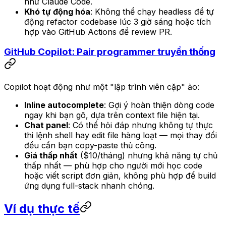
như Claude Code.
Khó tự động hóa
: Không thể chạy headless để tự
động refactor codebase lúc 3 giờ sáng hoặc tích
hợp vào GitHub Actions để review PR.
GitHub Copilot: Pair programmer truyền thống
Copilot hoạt động như một "lập trình viên cặp" ảo:
Inline autocomplete
: Gợi ý hoàn thiện dòng code
ngay khi bạn gõ, dựa trên context file hiện tại.
Chat panel
: Có thể hỏi đáp nhưng không tự thực
thi lệnh shell hay edit file hàng loạt — mọi thay đổi
đều cần bạn copy-paste thủ công.
Giá thấp nhất
($10/tháng) nhưng khả năng tự chủ
thấp nhất — phù hợp cho người mới học code
hoặc viết script đơn giản, không phù hợp để build
ứng dụng full-stack nhanh chóng.
Ví dụ thực tế