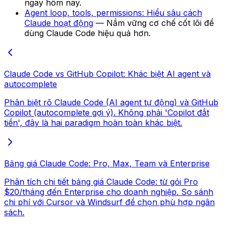
ngay hôm nay.
Agent loop, tools, permissions: Hiểu sâu cách
Claude hoạt động
— Nắm vững cơ chế cốt lõi để
dùng Claude Code hiệu quả hơn.
Claude Code vs GitHub Copilot: Khác biệt AI agent và
autocomplete
Phân biệt rõ Claude Code (AI agent tự động) và GitHub
Copilot (autocomplete gợi ý). Không phải 'Copilot đắt
tiền', đây là hai paradigm hoàn toàn khác biệt.
Bảng giá Claude Code: Pro, Max, Team và Enterprise
Phân tích chi tiết bảng giá Claude Code: từ gói Pro
$20/tháng đến Enterprise cho doanh nghiệp. So sánh
chi phí với Cursor và Windsurf để chọn phù hợp ngân
sách.