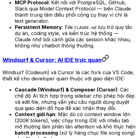
MCP Protocol
: Kết nối với PostgreSQL, GitHub,
Slack qua Model Context Protocol — biến Claude
thành trung tâm điều phối công cụ thay vì chỉ là
text generator.
Persistent Memory
: File
lưu trữ quy tắc
CLAUDE.md
dự án, coding style, và kiến trúc hệ thống —
Claude nhớ bối cảnh giữa các session khác nhau,
không như chatbot thông thường.
Windsurf & Cursor: AI IDE trực quan
Windsurf (Codeium) và Cursor là các fork của VS Code,
thiết kế cho developer quen thuộc với giao diện IDE:
Cascade (Windsurf) & Composer (Cursor)
: Các
chế độ AI tích hợp trong sidebar cho phép hỏi đáp
và edit file, nhưng vẫn yêu cầu người dùng duyệt
qua giao diện đồ họa để xác nhận thay đổi.
Context giới hạn
: Mặc dù có context window lớn
(200K tokens), việc chạy trong IDE với nhiều tab
mở thường làm phân tán attention và khó thực hiện
batch processing
(xử lý hàng chục file song song)