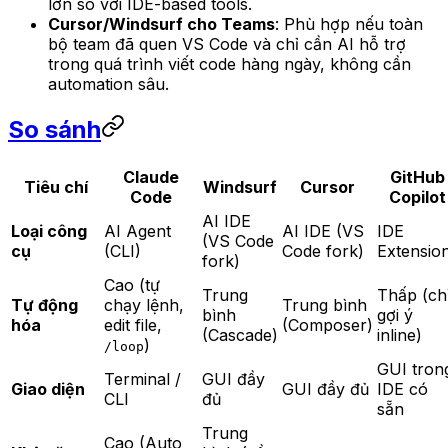
lớn so với IDE-based tools.
Cursor/Windsurf cho Teams
: Phù hợp nếu toàn
bộ team đã quen VS Code và chỉ cần AI hỗ trợ
trong quá trình viết code hàng ngày, không cần
automation sâu.
So sánh
Claude
GitHub
Tiêu chí
Windsurf
Cursor
Code
Copilot
AI IDE
Loại công
AI Agent
AI IDE (VS
IDE
(VS Code
cụ
(CLI)
Code fork)
Extensio
fork)
Cao (tự
Trung
Thấp (ch
Tự động
chạy lệnh,
Trung bình
bình
gợi ý
hóa
edit file,
(Composer)
(Cascade)
inline)
)
/loop
GUI tron
Terminal /
GUI đầy
Giao diện
GUI đầy đủ
IDE có
CLI
đủ
sẵn
Trung
Cao (Auto