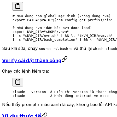
# Nếu dùng npm global mặc định (không dùng nvm)
export
 PATH
=
"
$PATH
:$(
npm
 config get prefix)/bin"
# Nếu dùng nvm (đảm bảo nvm được load)
export
 NVM_DIR
=
"
$HOME
/.nvm"
[ 
-s
 "
$NVM_DIR
/nvm.sh"
 ] && 
\.
 "
$NVM_DIR
/nvm.sh"
[ 
-s
 "
$NVM_DIR
/bash_completion"
 ] && 
\.
 "
$NVM_DIR
/
Sau khi sửa, chạy
và thử lại
source ~/.bashrc
which claud
Verify cài đặt thành công
Chạy các lệnh kiểm tra:
claude
 --version
  # Hiển thị version là thành công
claude
            # Khởi động interactive mode
Nếu thấy prompt
màu xanh lá cây, không báo lỗi API ke
>
Ví dụ thực tế