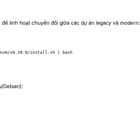
để linh hoạt chuyển đổi giữa các dự án legacy và modern:
nvm/v0.39.0/install.sh
 |
 bash
/Debian):