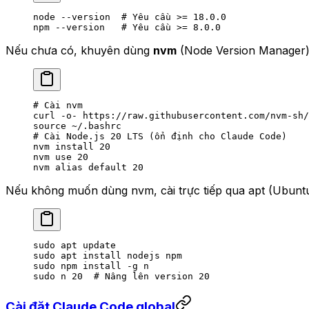
node
 --version
  # Yêu cầu >= 18.0.0
npm
 --version
   # Yêu cầu >= 8.0.0
Nếu chưa có, khuyên dùng
nvm
(Node Version Manager) 
# Cài nvm
curl
 -o-
 https://raw.githubusercontent.com/nvm-sh/
source
 ~/.bashrc
# Cài Node.js 20 LTS (ổn định cho Claude Code)
nvm
 install
 20
nvm
 use
 20
nvm
 alias
 default
 20
Nếu không muốn dùng nvm, cài trực tiếp qua apt (Ubuntu
sudo
 apt
 update
sudo
 apt
 install
 nodejs
 npm
sudo
 npm
 install
 -g
 n
sudo
 n
 20
  # Nâng lên version 20
Cài đặt Claude Code global