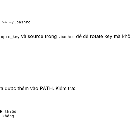
 >>
 ~/.bashrc
và source trong
để dễ rotate key mà không
ropic_key
.bashrc
hưa được thêm vào PATH. Kiểm tra:
H thiếu
 không