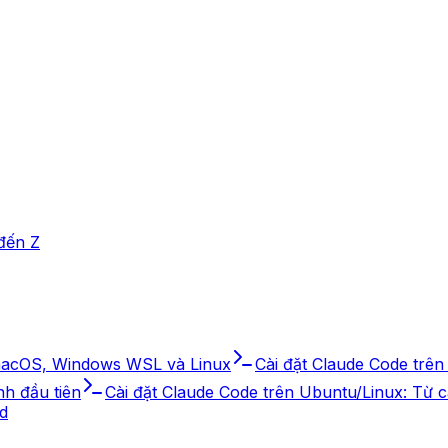
đến Z
 macOS, Windows WSL và Linux
Cài đặt Claude Code trê
h đầu tiên
Cài đặt Claude Code trên Ubuntu/Linux: Từ c
ld