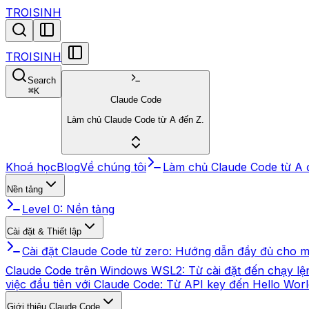
TROISINH
TROISINH
Search
⌘
K
Claude Code
Làm chủ Claude Code từ A đến Z.
Khoá học
Blog
Về chúng tôi
Làm chủ Claude Code từ A 
Nền tảng
Level 0: Nền tảng
Cài đặt & Thiết lập
Cài đặt Claude Code từ zero: Hướng dẫn đầy đủ cho
Claude Code trên Windows WSL2: Từ cài đặt đến chạy lện
việc đầu tiên với Claude Code: Từ API key đến Hello Wor
Giới thiệu Claude Code