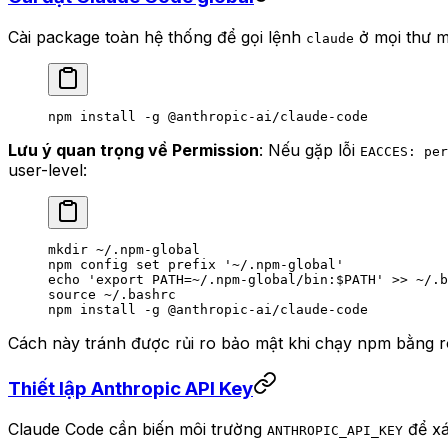
Cài package toàn hệ thống để gọi lệnh
ở mọi thư m
claude
npm
 install
 -g
 @anthropic-ai/claude-code
Lưu ý quan trọng về Permission
: Nếu gặp lỗi
EACCES: per
user-level:
mkdir
 ~/.npm-global
npm
 config
 set
 prefix
 '~/.npm-global'
echo
 'export PATH=~/.npm-global/bin:$PATH'
 >>
 ~/.b
source
 ~/.bashrc
npm
 install
 -g
 @anthropic-ai/claude-code
Cách này tránh được rủi ro bảo mật khi chạy npm bằng r
Thiết lập Anthropic API Key
Claude Code cần biến môi trường
để xá
ANTHROPIC_API_KEY