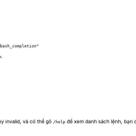
bash_completion"
.
e
y invalid, và có thể gõ
để xem danh sách lệnh, bạn đã
/help