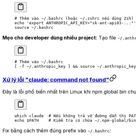
# Thêm vào ~/.bashrc (hoặc ~/.zshrc nếu dùng Zsh)
echo
 'export ANTHROPIC_API_KEY="sk-ant-api03-..."'
source
 ~/.bashrc
Mẹo cho developer dùng nhiều project
: Tạo file
~/.anth
# Thêm vào ~/.bashrc
[ 
-f
 ~
/.anthropic_key ] && 
source
 ~/.anthropic_key
Xử lý lỗi "claude: command not found"
Đây là lỗi phổ biến nhất trên Linux khi npm global bin c
which
 claude
  # Nếu không trả về đường dẫn thì PAT
echo
 $PATH    
# Kiểm tra có chứa ~/.npm-global/bin
Fix bằng cách thêm đúng prefix vào
:
~/.bashrc