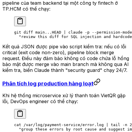
pipeline của team backend tại một công ty fintech ở
TP.HCM có thể chạy:
git
 diff
 main...HEAD
 |
 claude
 -p
 --permission-mode
  "review this diff for SQL injection and hardcode
Kết quả JSON được pipe vào script kiểm tra: nếu có lỗi
critical (exit code non-zero), pipeline block merge
request. Điều này đảm bảo không có code chứa lỗ hổng
bảo mật được merge vào main branch mà không qua AI
kiểm tra, biến Claude thành "security guard" chạy 24/7.
Phân tích log production hàng loạt
Khi hệ thống microservice xử lý thanh toán VietQR gặp
lỗi, DevOps engineer có thể chạy:
cat
 /var/log/payment-service/error.log
 |
 tail
 -n
 2
  "group these errors by root cause and suggest im