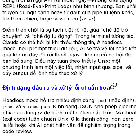
đúng một lần gọi API rồi thoát ngay—không khởi động
REPL (Read-Eval-Print Loop) như bình thường. Bạn phải
truyền đủ ngữ cảnh ngay từ đầu: qua pipe từ lệnh khác,
file tham chiếu, hoặc session cũ (
).
-c -p
Điểm then chốt là sự tách biệt rõ rệt giữa "chế độ trò
chuyện" và "chế độ tự động". Trong terminal tương tác,
Claude có thể hỏi lại khi thiếu thông tin; ở headless
mode, nếu prompt thiếu dữ liệu, AI sẽ trả về lỗi hoặc kết
quả không đầy đủ rồi thoát ngay—không có cơ hội để
bạn bổ sung. Điều này tuân theo triết lý Unix: một
chương trình làm một việc tốt, nhận input qua pipe, và
đẩy output để lệnh tiếp theo xử lý.
Định dạng đầu ra và xử lý lỗi chuẩn hóa
Headless mode hỗ trợ nhiều định dạng:
(mặc định),
text
, và
. Định dạng JSON cho phép pipeline
json
stream-json
phía sau dùng
để trích xuất dữ liệu cấu trúc. Mã thoát
jq
(exit code) tuân chuẩn Unix: 0 là thành công, non-zero
là lỗi hoặc khi AI phát hiện vấn đề nghiêm trọng trong
code review.