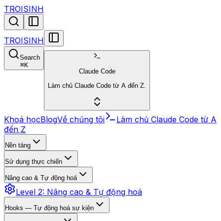
TROISINH
TROISINH
Search
⌘
K
Claude Code
Làm chủ Claude Code từ A đến Z.
Khoá học
Blog
Về chúng tôi
Làm chủ Claude Code từ A
đến Z
Nền tảng
Sử dụng thực chiến
Nâng cao & Tự động hoá
Level 2: Nâng cao & Tự động hoá
Hooks — Tự động hoá sự kiện