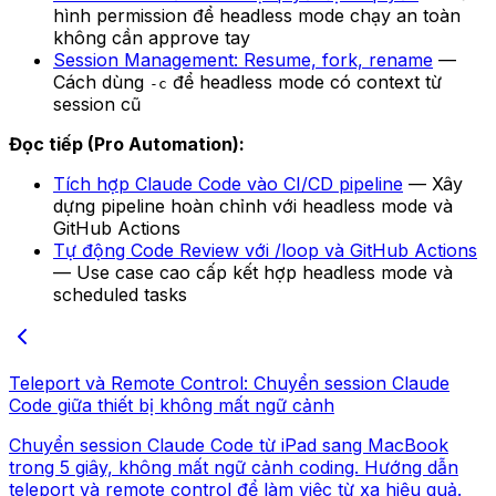
hình permission để headless mode chạy an toàn
không cần approve tay
Session Management: Resume, fork, rename
—
Cách dùng
để headless mode có context từ
-c
session cũ
Đọc tiếp (Pro Automation):
Tích hợp Claude Code vào CI/CD pipeline
— Xây
dựng pipeline hoàn chỉnh với headless mode và
GitHub Actions
Tự động Code Review với /loop và GitHub Actions
— Use case cao cấp kết hợp headless mode và
scheduled tasks
Teleport và Remote Control: Chuyển session Claude
Code giữa thiết bị không mất ngữ cảnh
Chuyển session Claude Code từ iPad sang MacBook
trong 5 giây, không mất ngữ cảnh coding. Hướng dẫn
teleport và remote control để làm việc từ xa hiệu quả.