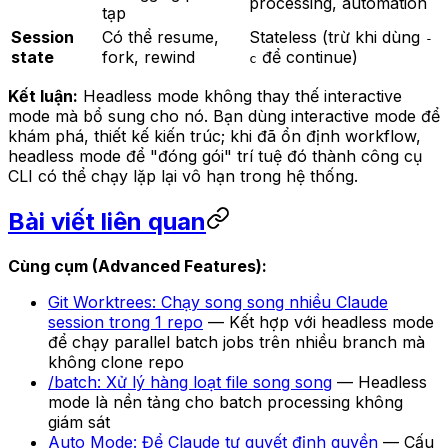
processing, automation
tạp
Session
Có thể resume,
Stateless (trừ khi dùng
-
state
fork, rewind
để continue)
c
Kết luận:
Headless mode không thay thế interactive
mode mà bổ sung cho nó. Bạn dùng interactive mode để
khám phá, thiết kế kiến trúc; khi đã ổn định workflow,
headless mode để "đóng gói" trí tuệ đó thành công cụ
CLI có thể chạy lặp lại vô hạn trong hệ thống.
Bài viết liên quan
Cùng cụm (Advanced Features):
Git Worktrees: Chạy song song nhiều Claude
session trong 1 repo
— Kết hợp với headless mode
để chạy parallel batch jobs trên nhiều branch mà
không clone repo
/batch: Xử lý hàng loạt file song song
— Headless
mode là nền tảng cho batch processing không
giám sát
Auto Mode: Để Claude tự quyết định quyền
— Cấu