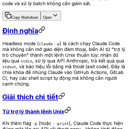
code và xử lý batch không cần giám sát.
Copy Markdown
Open
Định nghĩa
Headless mode (
) là cách chạy Claude Code
claude -p
mà không cần mở giao diện đàm thoại, biến AI từ "trợ lý
trò chuyện" thành một lệnh Unix thuần túy: nhận dữ
liệu qua
, xử lý qua API Anthropic, trả kết quả qua
stdin
, và báo hiệu lỗi bằng mã thoát (exit code). Đây là
stdout
chìa khóa để nhúng Claude vào GitHub Actions, GitLab
CI, hay các shell script tự động mà không cần người
canh chừng.
Giải thích chi tiết
Từ trợ lý thành lệnh Unix
Khi thêm flag
(hoặc
), Claude Code thực hiện
-p
--print