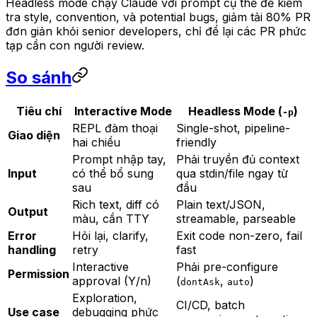
Headless mode chạy Claude với prompt cụ thể để kiểm
tra style, convention, và potential bugs, giảm tải 80% PR
đơn giản khỏi senior developers, chỉ để lại các PR phức
tạp cần con người review.
So sánh
Tiêu chí
Interactive Mode
Headless Mode (
)
-p
REPL đàm thoại
Single-shot, pipeline-
Giao diện
hai chiều
friendly
Prompt nhập tay,
Phải truyền đủ context
Input
có thể bổ sung
qua stdin/file ngay từ
sau
đầu
Rich text, diff có
Plain text/JSON,
Output
màu, cần TTY
streamable, parseable
Error
Hỏi lại, clarify,
Exit code non-zero, fail
handling
retry
fast
Interactive
Phải pre-configure
Permission
approval (Y/n)
(
,
)
dontAsk
auto
Exploration,
CI/CD, batch
Use case
debugging phức