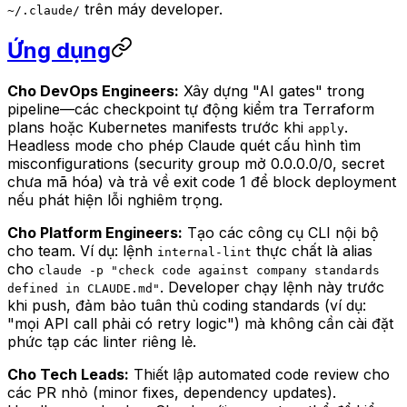
trên máy developer.
~/.claude/
Ứng dụng
Cho DevOps Engineers:
Xây dựng "AI gates" trong
pipeline—các checkpoint tự động kiểm tra Terraform
plans hoặc Kubernetes manifests trước khi
.
apply
Headless mode cho phép Claude quét cấu hình tìm
misconfigurations (security group mở 0.0.0.0/0, secret
chưa mã hóa) và trả về exit code 1 để block deployment
nếu phát hiện lỗi nghiêm trọng.
Cho Platform Engineers:
Tạo các công cụ CLI nội bộ
cho team. Ví dụ: lệnh
thực chất là alias
internal-lint
cho
claude -p "check code against company standards
. Developer chạy lệnh này trước
defined in CLAUDE.md"
khi push, đảm bảo tuân thủ coding standards (ví dụ:
"mọi API call phải có retry logic") mà không cần cài đặt
phức tạp các linter riêng lẻ.
Cho Tech Leads:
Thiết lập automated code review cho
các PR nhỏ (minor fixes, dependency updates).