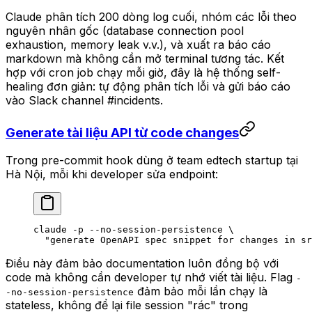
Claude phân tích 200 dòng log cuối, nhóm các lỗi theo
nguyên nhân gốc (database connection pool
exhaustion, memory leak v.v.), và xuất ra báo cáo
markdown mà không cần mở terminal tương tác. Kết
hợp với cron job chạy mỗi giờ, đây là hệ thống self-
healing đơn giản: tự động phân tích lỗi và gửi báo cáo
vào Slack channel #incidents.
Generate tài liệu API từ code changes
Trong pre-commit hook dùng ở team edtech startup tại
Hà Nội, mỗi khi developer sửa endpoint:
claude
 -p
 --no-session-persistence
 \
  "generate OpenAPI spec snippet for changes in sr
Điều này đảm bảo documentation luôn đồng bộ với
code mà không cần developer tự nhớ viết tài liệu. Flag
-
đảm bảo mỗi lần chạy là
-no-session-persistence
stateless, không để lại file session "rác" trong