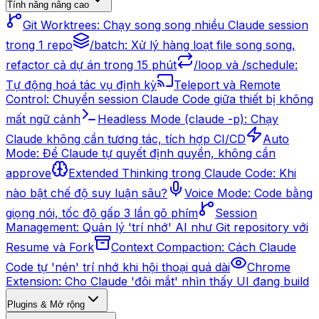
Tính năng nâng cao
Git Worktrees: Chạy song song nhiều Claude session
trong 1 repo
/batch: Xử lý hàng loạt file song song,
refactor cả dự án trong 15 phút
/loop và /schedule:
Tự động hoá tác vụ định kỳ
Teleport và Remote
Control: Chuyển session Claude Code giữa thiết bị không
mất ngữ cảnh
Headless Mode (claude -p): Chạy
Claude không cần tương tác, tích hợp CI/CD
Auto
Mode: Để Claude tự quyết định quyền, không cần
approve
Extended Thinking trong Claude Code: Khi
nào bật chế độ suy luận sâu?
Voice Mode: Code bằng
giọng nói, tốc độ gấp 3 lần gõ phím
Session
Management: Quản lý 'trí nhớ' AI như Git repository với
Resume và Fork
Context Compaction: Cách Claude
Code tự 'nén' trí nhớ khi hội thoại quá dài
Chrome
Extension: Cho Claude 'đôi mắt' nhìn thấy UI đang build
Plugins & Mở rộng