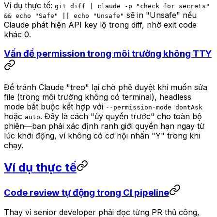
Ví dụ thực tế:
git diff | claude -p "check for secrets"
sẽ in "Unsafe" nếu
&& echo "Safe" || echo "Unsafe"
Claude phát hiện API key lộ trong diff, nhờ exit code
khác 0.
Vấn đề permission trong môi trường không TTY
Để tránh Claude "treo" lại chờ phê duyệt khi muốn sửa
file (trong môi trường không có terminal), headless
mode bắt buộc kết hợp với
--permission-mode dontAsk
hoặc
. Đây là cách "ủy quyền trước" cho toàn bộ
auto
phiên—bạn phải xác định ranh giới quyền hạn ngay từ
lúc khởi động, vì không có cơ hội nhấn "Y" trong khi
chạy.
Ví dụ thực tế
Code review tự động trong CI pipeline
Thay vì senior developer phải đọc từng PR thủ công,