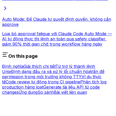
Auto Mode: Để Claude tự quyết định quyền, không cần
approve
Loại bỏ approval fatigue với Claude Code Auto Mode —
AI tự động thực thi lệnh an toàn qua safety classifier,
giảm 90% thời gian chờ trong workflow hàng ngày
On this page
Định nghĩa
Giải thích chi tiết
Từ trợ lý thành lệnh
Unix
Định dạng đầu ra và xử lý lỗi chuẩn hóa
Vấn đề
permission trong môi trường không TTY
Ví dụ thực
tế
Code review tự động trong CI pipeline
Phân tích log
production hàng loạt
Generate tài liệu API từ code
changes
Ứng dụng
So sánh
Bài viết liên quan