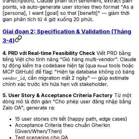
transcription). Claude phân tích sentiment, extract pain
points, và auto-generate user stories theo format "As a
[persona], I want [goal] so that [benefit]" — giảm thời
gian phân tích từ 4 giờ xuống 20 phút.
Giai đoạn 2: Specification & Validation (Tháng
3-4)
4. PRD với Real-time Feasibility Check
Viết PRD bằng
tiếng Việt cho tính năng "Giỏ hàng multi-vendor". Claude
tự động kiểm tra codebase hiện tại (qua
tools hoặc
Read
MCP GitHub) để flag: "Hiện tại database không có bảng
, cần migration mất 2 ngày" — giúp estimate
vendor_id
chính xác trước khi hứa hẹn với stakeholder.
5. User Story & Acceptance Criteria Factory
Từ một
dòng mô tả đơn giản "Cho phép user đăng nhập bằng
Zalo OA", generate ra:
15 user stories chi tiết (happy path, edge cases)
Acceptance Criteria theo chuẩn Gherkin
(Given/When/Then)
Test scenarios cho QA