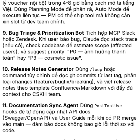
lý voucher nội bộ) trong 4-8 giờ bằng cách mô tả tiếng
Việt. Dùng Planning Mode để phân rã, Auto Mode để
execute liên tục — PM có thể ship tool mà không cần
xin slot từ dev team chính.
9. Bug Triage & Prioritization Bot
Tích hợp MCP Slack
hoặc Zendesk. Khi user báo bug, Claude đọc stack trace
(nếu có), check codebase để estimate scope (affected
users), và suggest priority: "P0 — ảnh hưởng thanh
toán" hay "P3 — cosmetic issue".
10. Release Notes Generator
Dùng
hoặc
/loop
command tùy chỉnh để đọc git commits từ last tag, phân
loại changes (feature/bugfix/breaking), và viết release
notes theo template Confluence/Markdown với đầy đủ
context cho CSKH team.
11. Documentation Sync Agent
Dùng
PostToolUse
hooks để tự động cập nhật API docs
(Swagger/OpenAPI) và User Guide mỗi khi có PR merge
vào main — đảm bảo docs không bao giờ lỗi thời so với
code.