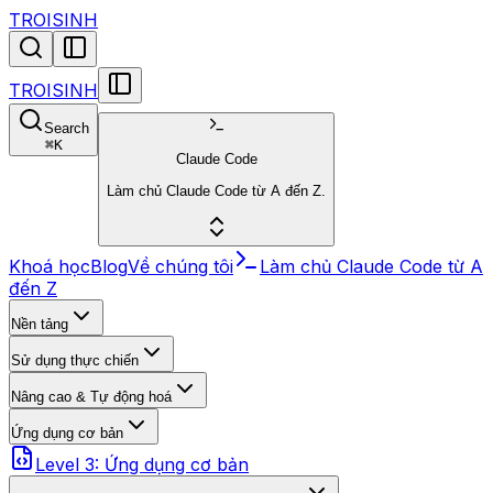
TROISINH
TROISINH
Search
⌘
K
Claude Code
Làm chủ Claude Code từ A đến Z.
Khoá học
Blog
Về chúng tôi
Làm chủ Claude Code từ A
đến Z
Nền tảng
Sử dụng thực chiến
Nâng cao & Tự động hoá
Ứng dụng cơ bản
Level 3: Ứng dụng cơ bản