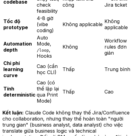
codebase
check
công
Jira ticket
feasibility
4-8 giờ
Tốc độ
Không
(vibe
Không applicable
prototype
applicable
coding)
Auto
Workflow
Automation
Mode,
Không
rules đơn
depth
,
/loop
giản
Hooks
Chi phí
Cao (cần
learning
Thấp
Trung bình
học CLI)
curve
Cao (có
Tính
thể lặp lại
Thấp
Cao
deterministic
qua Print
Mode)
Kết luận:
Claude Code không thay thế Jira/Confluence
cho collaboration, nhưng thay thế hoàn toàn "người
trung gian" (business analyst, data analyst) cho việc
translate giữa business logic và technical