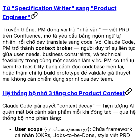
Từ "Specification Writer" sang "Product
Engineer"
Truyền thống, PM đóng vai trò "nhà văn" — viết PRD
trên Confluence, mô tả yêu cầu bằng ngôn ngữ tự
nhiên, rồi chờ dev translate sang code. Với Claude Code,
PM trở thành
context broker
— người duy trì sự liên tục
giữa user needs, business constraints, và technical
feasibility trong cùng một session làm việc. PM có thể tự
kiểm tra feasibility bằng cách đọc codebase hiện tại,
hoặc thậm chí tự build prototype để validate giả thuyết
mà không cần chiếm dụng sprint của dev team.
Hệ thống bộ nhớ 3 tầng cho Product Context
Claude Code giải quyết "context decay" — hiện tượng AI
quên mất bối cảnh sản phẩm mỗi khi đóng tab — qua hệ
thống bộ nhớ phân tầng:
User scope
(
): Chứa framework
~/.claude/memory/
cá nhân (OKRs, Jobs-to-be-Done, style viết PRD