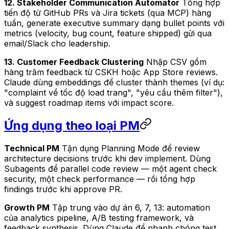
12. Stakeholder Communication Automator
Tổng hợp
tiến độ từ GitHub PRs và Jira tickets (qua MCP) hàng
tuần, generate executive summary dạng bullet points với
metrics (velocity, bug count, feature shipped) gửi qua
email/Slack cho leadership.
13. Customer Feedback Clustering
Nhập CSV gồm
hàng trăm feedback từ CSKH hoặc App Store reviews.
Claude dùng embeddings để cluster thành themes (ví dụ:
"complaint về tốc độ load trang", "yêu cầu thêm filter"),
và suggest roadmap items với impact score.
Ứng dụng theo loại PM
Technical PM
Tận dụng Planning Mode để review
architecture decisions trước khi dev implement. Dùng
Subagents để parallel code review — một agent check
security, một check performance — rồi tổng hợp
findings trước khi approve PR.
Growth PM
Tập trung vào dự án 6, 7, 13: automation
của analytics pipeline, A/B testing framework, và
feedback synthesis. Dùng Claude để nhanh chóng test