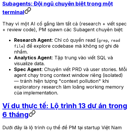
Subagents: Đội ngũ chuyên biệt trong một
terminal
Thay vì một AI cố gắng làm tất cả (research + viết spec
+ review code), PM spawn các Subagent chuyên biệt:
Research Agent
: Chỉ có quyền read (
,
grep
read
) để explore codebase mà không sợ ghi đè
file
nhầm.
Analytics Agent
: Tập trung vào viết SQL và
visualize data.
Spec Agent
: Chuyên viết PRD và user stories. Mỗi
agent chạy trong context window riêng (isolated)
— tránh hiện tượng "context pollution" khi
exploratory research làm loãng working memory
của implementation.
Ví dụ thực tế: Lộ trình 13 dự án trong
6 tháng
Dưới đây là lộ trình cụ thể để PM tại startup Việt Nam