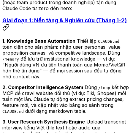
(hoặc team product trong doanh nghiệp) tận dụng
Claude Code từ zero đến hero:
Giai đoạn 1: Nền tảng & Nghiên cứu (Tháng 1-2)
1. Knowledge Base Automation
Thiết lập
CLAUDE.md
toàn diện cho sản phẩm: nhập user personas, value
proposition canvas, và competitive landscape. Dùng
để lưu trữ institutional knowledge — ví dụ:
/memory
"Người dùng VN ưu tiên thanh toán qua Momo/VietQR
hơn thẻ tín dụng" — để mọi session sau đều tự động
nhớ context này.
2. Competitor Intelligence System
Dùng
kết hợp
/loop
MCP để crawl website đối thủ (ví dụ: Tiki, Shopee) mỗi
tuần một lần. Claude tự động extract pricing changes,
feature mới, và cập nhật vào bảng so sánh trong
dưới dạng markdown table.
CLAUDE.md
3. User Research Synthesis Engine
Upload transcript
interview tiếng Việt (file text hoặc audio qua