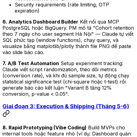
Security requirements (rate limiting, OTP
expiration)
6. Analytics Dashboard Builder
Kết nối qua MCP
PostgreSQL hoặc BigQuery. PM mô tả "Cohort retention
theo 7 ngày cho user segment Hà Nội" — Claude tự viết
SQL phức tạp (window functions), chạy query, và
visualize bằng matplotlib/plotly thành file PNG để paste
vào slide báo cáo.
7. A/B Test Automation
Setup experiment tracking:
Claude viết script randomization, theo dõi metrics
(conversion rate), và khi đủ sample size, tự động chạy
statistical significance test (chi-square hoặc t-test) rồi
generate báo cáo kết luận "Variant B tăng 12%
conversion, p-value < 0.05".
Giai đoạn 3: Execution & Shipping (Tháng 5-6)
8. Rapid Prototyping (Vibe Coding)
Build MVPs cho
internal tools hoặc feature nhỏ (ví dụ: Dashboard quản