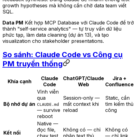
growth hypotheses mà không cần chờ data team viết
SQL.
Data PM
Kết hợp MCP Database với Claude Code để trở
thành "self-service analytics" — tự truy vấn dữ liệu
phức tạp, làm data cleaning (dự án 13), và tạo
visualization cho stakeholder presentations.
So sánh: Claude Code vs Công cụ
PM truyền thống
Claude
ChatGPT/Claude
Jira +
Khía cạnh
Code
Web
Confluence
Vĩnh viễn
qua
Session-only —
Static, cần
Bộ nhớ dự án
mất context khi
tìm kiếm thủ
CLAUDE.md
— survive
reload
công
reboot
Native —
đọc file,
Không có — chỉ
Không có
Kết nối
chạy test,
nhập text thủ
— chỉ link