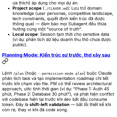
ưa thích) áp dụng cho mọi dự án.
Project scope
(
): Lưu trữ domain
./CLAUDE.md
knowledge (user personas, competitive landscape,
tech constraints, quyết định kiến trúc đã được
thông qua) — đảm bảo mọi Subagent đều thừa
hưởng cùng một "source of truth".
Local scope
: Session tạm thời cho sensitive data
(ví dụ: phân tích dữ liệu doanh thu thô chưa được
public).
Planning Mode: Kiến trúc sư trước, thợ xây sau
Lệnh
(hoặc
) buộc Claude
/plan
--permission-mode plan
phân tích task và tạo implementation roadmap chi tiết
trước khi chạm vào file. PM có thể review architectural
approach, ước tính thời gian (ví dụ: "Phase 1: Auth 45
phút, Phase 2: Database 30 phút"), và phát hiện conflict
với codebase hiện tại trước khi dev bắt đầu consume
token. Đây là
shift-left validation
— bắt lỗi thiết kế khi
còn rẻ, thay vì khi đã code xong.