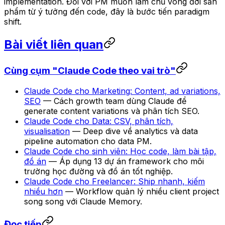
implementation. Đối với PM muốn làm chủ vòng đời sản
phẩm từ ý tưởng đến code, đây là bước tiến paradigm
shift.
Bài viết liên quan
Cùng cụm "Claude Code theo vai trò"
Claude Code cho Marketing: Content, ad variations,
SEO
— Cách growth team dùng Claude để
generate content variations và phân tích SEO.
Claude Code cho Data: CSV, phân tích,
visualisation
— Deep dive về analytics và data
pipeline automation cho data PM.
Claude Code cho sinh viên: Học code, làm bài tập,
đồ án
— Áp dụng 13 dự án framework cho môi
trường học đường và đồ án tốt nghiệp.
Claude Code cho Freelancer: Ship nhanh, kiếm
nhiều hơn
— Workflow quản lý nhiều client project
song song với Claude Memory.
Đọc tiếp