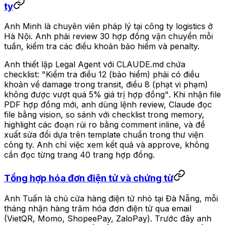
ty
Anh Minh là chuyên viên pháp lý tại công ty logistics ở
Hà Nội. Anh phải review 30 hợp đồng vận chuyển mỗi
tuần, kiểm tra các điều khoản bảo hiểm và penalty.
Anh thiết lập Legal Agent với CLAUDE.md chứa
checklist:
"Kiểm tra điều 12 (bảo hiểm) phải có điều
khoản về damage trong transit, điều 8 (phạt vi phạm)
không được vượt quá 5% giá trị hợp đồng"
. Khi nhận file
PDF hợp đồng mới, anh dùng lệnh review, Claude đọc
file bằng vision, so sánh với checklist trong memory,
highlight các đoạn rủi ro bằng comment inline, và đề
xuất sửa đổi dựa trên template chuẩn trong thư viện
công ty. Anh chỉ việc xem kết quả và approve, không
cần đọc từng trang 40 trang hợp đồng.
Tổng hợp hóa đơn điện tử và chứng từ
Anh Tuấn là chủ cửa hàng điện tử nhỏ tại Đà Nẵng, mỗi
tháng nhận hàng trăm hóa đơn điện tử qua email
(VietQR, Momo, ShopeePay, ZaloPay). Trước đây anh