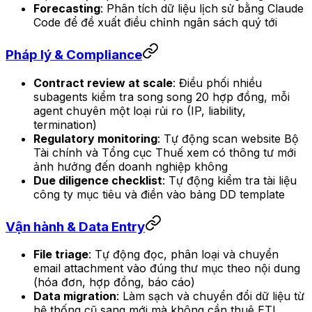
Forecasting
: Phân tích dữ liệu lịch sử bằng Claude
Code để đề xuất điều chỉnh ngân sách quý tới
Pháp lý & Compliance
Contract review at scale
: Điều phối nhiều
subagents kiểm tra song song 20 hợp đồng, mỗi
agent chuyên một loại rủi ro (IP, liability,
termination)
Regulatory monitoring
: Tự động scan website Bộ
Tài chính và Tổng cục Thuế xem có thông tư mới
ảnh hưởng đến doanh nghiệp không
Due diligence checklist
: Tự động kiểm tra tài liệu
công ty mục tiêu và điền vào bảng DD template
Vận hành & Data Entry
File triage
: Tự động đọc, phân loại và chuyển
email attachment vào đúng thư mục theo nội dung
(hóa đơn, hợp đồng, báo cáo)
Data migration
: Làm sạch và chuyển đổi dữ liệu từ
hệ thống cũ sang mới mà không cần thuê ETL