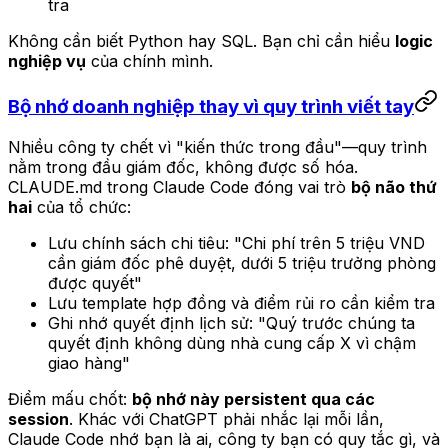
tra
Không cần biết Python hay SQL. Bạn chỉ cần hiểu
logic
nghiệp vụ
của chính mình.
Bộ nhớ doanh nghiệp thay vì quy trình viết tay
Nhiều công ty chết vì "kiến thức trong đầu"—quy trình
nằm trong đầu giám đốc, không được số hóa.
CLAUDE.md trong Claude Code đóng vai trò
bộ não thứ
hai
của tổ chức:
Lưu chính sách chi tiêu:
"Chi phí trên 5 triệu VND
cần giám đốc phê duyệt, dưới 5 triệu trưởng phòng
được quyết"
Lưu template hợp đồng và điểm rủi ro cần kiểm tra
Ghi nhớ quyết định lịch sử:
"Quý trước chúng ta
quyết định không dùng nhà cung cấp X vì chậm
giao hàng"
Điểm mấu chốt:
bộ nhớ này persistent qua các
session
. Khác với ChatGPT phải nhắc lại mỗi lần,
Claude Code nhớ bạn là ai, công ty bạn có quy tắc gì, và