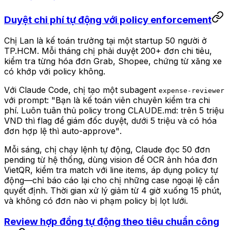
Duyệt chi phí tự động với policy enforcement
Chị Lan là kế toán trưởng tại một startup 50 người ở
TP.HCM. Mỗi tháng chị phải duyệt 200+ đơn chi tiêu,
kiểm tra từng hóa đơn Grab, Shopee, chứng từ xăng xe
có khớp với policy không.
Với Claude Code, chị tạo một subagent
expense-reviewer
với prompt:
"Bạn là kế toán viên chuyên kiểm tra chi
phí. Luôn tuân thủ policy trong CLAUDE.md: trên 5 triệu
VND thì flag để giám đốc duyệt, dưới 5 triệu và có hóa
đơn hợp lệ thì auto-approve"
.
Mỗi sáng, chị chạy lệnh tự động, Claude đọc 50 đơn
pending từ hệ thống, dùng vision để OCR ảnh hóa đơn
VietQR, kiểm tra match với line items, áp dụng policy tự
động—chỉ báo cáo lại cho chị những case ngoại lệ cần
quyết định. Thời gian xử lý giảm từ 4 giờ xuống 15 phút,
và không có đơn nào vi phạm policy bị lọt lưới.
Review hợp đồng tự động theo tiêu chuẩn công