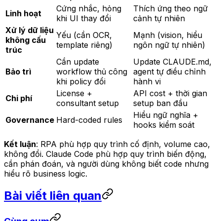
Cứng nhắc, hỏng
Thích ứng theo ngữ
Linh hoạt
khi UI thay đổi
cảnh tự nhiên
Xử lý dữ liệu
Yếu (cần OCR,
Mạnh (vision, hiểu
không cấu
template riêng)
ngôn ngữ tự nhiên)
trúc
Cần update
Update CLAUDE.md,
Bảo trì
workflow thủ công
agent tự điều chỉnh
khi policy đổi
hành vi
License +
API cost + thời gian
Chi phí
consultant setup
setup ban đầu
Hiểu ngữ nghĩa +
Governance
Hard-coded rules
hooks kiểm soát
Kết luận
: RPA phù hợp quy trình cố định, volume cao,
không đổi. Claude Code phù hợp quy trình biến động,
cần phán đoán, và người dùng không biết code nhưng
hiểu rõ business logic.
Bài viết liên quan