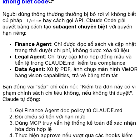
không biết code
Người dùng thông thường thường bị bỏ rơi vì không biết
cú pháp
hay cách gọi API. Claude Code giải
if/else
quyết bằng cách tạo
subagent chuyên biệt
với quyền
hạn riêng:
Finance Agent
: Chỉ được đọc sổ sách và cập nhật
trạng thái duyệt chi phí, không được xóa dữ liệu
Legal Agent
: Chỉ truy cập kho hợp đồng mẫu và
tiền lệ trong CLAUDE.md, kiểm tra compliance
Data Agent
: Xử lý PDF, ảnh chụp màn hình VietQR
bằng vision capabilities, trả về bảng tóm tắt
Bạn đóng vai "sếp" chỉ cần nói:
"Kiểm tra đơn này có vi
phạm chính sách chi tiêu không, nếu không thì duyệt"
.
Claude tự động:
Gọi Finance Agent đọc policy từ CLAUDE.md
Đối chiếu số tiền với hạn mức
Dùng MCP truy vấn hệ thống kế toán để xác nhận
hóa đơn hợp lệ
Thực hiện approve nếu vượt qua các hooks kiểm