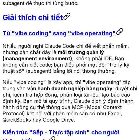
subagent để thực thi từng bước.
Giải thích chi tiết
Từ "vibe coding" sang "vibe operating"
Nhiều người nghĩ Claude Code chỉ để viết phần mềm,
nhưng bản chất đây là
môi trường quản lý
(management environment)
, không phải IDE. Bạn
không cần biết code; bạn điều phối một đội "trợ lý kỹ
thuật số" (subagent) bằng lời nói thông thường.
Nếu "vibe coding" là xây app, thì "vibe operating" tập
trung vào
vận hành doanh nghiệp hàng ngày
: duyệt chi
phí, kiểm tra hợp đồng, phân loại tài liệu, tạo báo cáo
định kỳ. Bạn mô tả quy trình, Claude dịch ý định thành
hành động cụ thể thông qua MCP (Model Context
Protocol) kết nối với phần mềm sẵn có như Excel,
QuickBooks hay Google Drive.
Kiến trúc "Sếp - Thực tập sinh" cho người