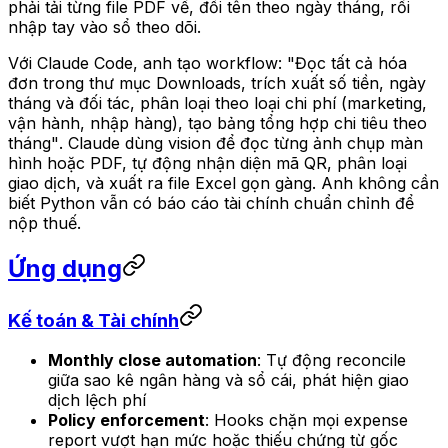
phải tải từng file PDF về, đổi tên theo ngày tháng, rồi
nhập tay vào sổ theo dõi.
Với Claude Code, anh tạo workflow:
"Đọc tất cả hóa
đơn trong thư mục Downloads, trích xuất số tiền, ngày
tháng và đối tác, phân loại theo loại chi phí (marketing,
vận hành, nhập hàng), tạo bảng tổng hợp chi tiêu theo
tháng"
. Claude dùng vision để đọc từng ảnh chụp màn
hình hoặc PDF, tự động nhận diện mã QR, phân loại
giao dịch, và xuất ra file Excel gọn gàng. Anh không cần
biết Python vẫn có báo cáo tài chính chuẩn chỉnh để
nộp thuế.
Ứng dụng
Kế toán & Tài chính
Monthly close automation
: Tự động reconcile
giữa sao kê ngân hàng và sổ cái, phát hiện giao
dịch lệch phí
Policy enforcement
: Hooks chặn mọi expense
report vượt hạn mức hoặc thiếu chứng từ gốc