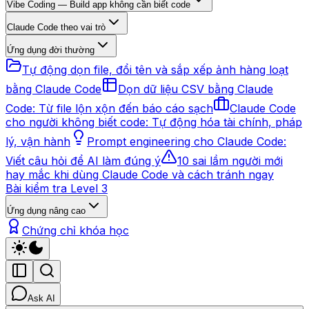
Vibe Coding — Build app không cần biết code
Claude Code theo vai trò
Ứng dụng đời thường
Tự động dọn file, đổi tên và sắp xếp ảnh hàng loạt
bằng Claude Code
Dọn dữ liệu CSV bằng Claude
Code: Từ file lộn xộn đến báo cáo sạch
Claude Code
cho người không biết code: Tự động hóa tài chính, pháp
lý, vận hành
Prompt engineering cho Claude Code:
Viết câu hỏi để AI làm đúng ý
10 sai lầm người mới
hay mắc khi dùng Claude Code và cách tránh ngay
Bài kiểm tra Level 3
Ứng dụng nâng cao
Chứng chỉ khóa học
Ask AI