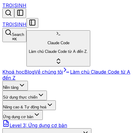
TROISINH
TROISINH
Search
⌘
K
Claude Code
Làm chủ Claude Code từ A đến Z.
Khoá học
Blog
Về chúng tôi
Làm chủ Claude Code từ A
đến Z
Nền tảng
Sử dụng thực chiến
Nâng cao & Tự động hoá
Ứng dụng cơ bản
Level 3: Ứng dụng cơ bản