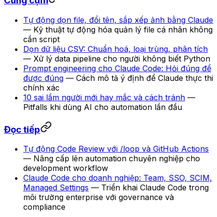
Cùng cụm
Tự động dọn file, đổi tên, sắp xếp ảnh bằng Claude
— Kỹ thuật tự động hóa quản lý file cá nhân không
cần script
Dọn dữ liệu CSV: Chuẩn hoá, loại trùng, phân tích
— Xử lý data pipeline cho người không biết Python
Prompt engineering cho Claude Code: Hỏi đúng để
được đúng
— Cách mô tả ý định để Claude thực thi
chính xác
10 sai lầm người mới hay mắc và cách tránh
—
Pitfalls khi dùng AI cho automation lần đầu
Đọc tiếp
Tự động Code Review với /loop và GitHub Actions
— Nâng cấp lên automation chuyên nghiệp cho
development workflow
Claude Code cho doanh nghiệp: Team, SSO, SCIM,
Managed Settings
— Triển khai Claude Code trong
môi trường enterprise với governance và
compliance