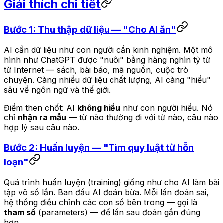
Giải thích chi tiết
Bước 1: Thu thập dữ liệu — "Cho AI ăn"
AI cần dữ liệu như con người cần kinh nghiệm. Một mô
hình như ChatGPT được "nuôi" bằng hàng nghìn tỷ từ
từ Internet — sách, bài báo, mã nguồn, cuộc trò
chuyện. Càng nhiều dữ liệu chất lượng, AI càng "hiểu"
sâu về ngôn ngữ và thế giới.
Điểm then chốt: AI
không hiểu
như con người hiểu. Nó
chỉ
nhận ra mẫu
— từ nào thường đi với từ nào, câu nào
hợp lý sau câu nào.
Bước 2: Huấn luyện — "Tìm quy luật từ hỗn
loạn"
Quá trình huấn luyện (training) giống như cho AI làm bài
tập vô số lần. Ban đầu AI đoán bừa. Mỗi lần đoán sai,
hệ thống điều chỉnh các con số bên trong — gọi là
tham số
(parameters) — để lần sau đoán gần đúng
hơn.