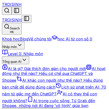
TROISINH
TROISINH
Search
⌘
K
Khoá học
Blog
Về chúng tôi
học AI từ con số 0
Nhập môn
Level 0: Nhập môn
Tổng quan AI
AI là gì? Giải thích đơn giản cho người mới
AI hoạt
động như thế nào? Hiểu cơ chế qua ChatGPT và
Shopee
AI khác con người như thế nào? Hiểu đúng
bản chất để dùng đúng cách
Lịch sử phát triển AI: 70
năm từ giấc mơ đến ChatGPT
AI có thay thế con
người không?
AI trong cuộc sống: Từ Grab đến
Shopee, những nơi AI đang 'vô hình' giúp bạn