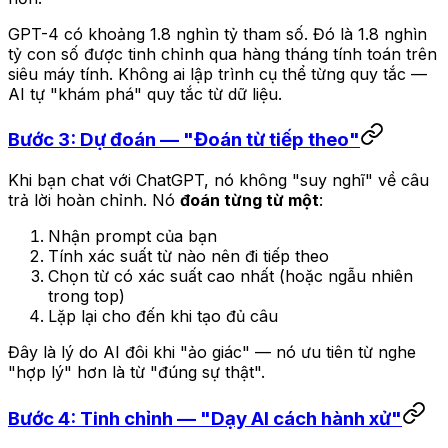
GPT-4 có khoảng 1.8 nghìn tỷ tham số. Đó là 1.8 nghìn
tỷ con số được tinh chỉnh qua hàng tháng tính toán trên
siêu máy tính. Không ai lập trình cụ thể từng quy tắc —
AI tự "khám phá" quy tắc từ dữ liệu.
Bước 3: Dự đoán — "Đoán từ tiếp theo"
Khi bạn chat với ChatGPT, nó không "suy nghĩ" về câu
trả lời hoàn chỉnh. Nó
đoán từng từ một
:
Nhận prompt của bạn
Tính xác suất từ nào nên đi tiếp theo
Chọn từ có xác suất cao nhất (hoặc ngẫu nhiên
trong top)
Lặp lại cho đến khi tạo đủ câu
Đây là lý do AI đôi khi "ảo giác" — nó ưu tiên từ nghe
"hợp lý" hơn là từ "đúng sự thật".
Bước 4: Tinh chỉnh — "Dạy AI cách hành xử"