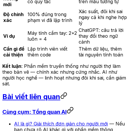
có quy tắc
trên mẫu tương tự
mới
Xác suất, đôi khi sai
Độ chính
100% đúng trong
ngay cả khi nghe hợp
xác
phạm vi đã lập trình
lý
ChatGPT: câu trả lời
Máy tính cầm tay: 2+2
Ví dụ
thay đổi theo ngữ
luôn = 4
cảnh
Cần gì để
Lập trình viên viết
Thêm dữ liệu, thêm
cải thiện
thêm code
tài nguyên tính toán
Kết luận
: Phần mềm truyền thống như người thợ làm
theo bản vẽ — chính xác nhưng cứng nhắc. AI như
người học nghề — linh hoạt nhưng đôi khi sai, cần giám
sát.
Bài viết liên quan
Cùng cụm: Tổng quan AI
AI là gì? Giải thích đơn giản cho người mới
— Nếu
bạn chưa rõ AI khác gì với phần mềm thông