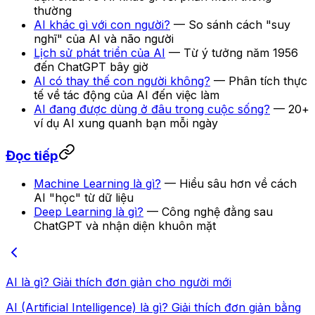
thường
AI khác gì với con người?
— So sánh cách "suy
nghĩ" của AI và não người
Lịch sử phát triển của AI
— Từ ý tưởng năm 1956
đến ChatGPT bây giờ
AI có thay thế con người không?
— Phân tích thực
tế về tác động của AI đến việc làm
AI đang được dùng ở đâu trong cuộc sống?
— 20+
ví dụ AI xung quanh bạn mỗi ngày
Đọc tiếp
Machine Learning là gì?
— Hiểu sâu hơn về cách
AI "học" từ dữ liệu
Deep Learning là gì?
— Công nghệ đằng sau
ChatGPT và nhận diện khuôn mặt
AI là gì? Giải thích đơn giản cho người mới
AI (Artificial Intelligence) là gì? Giải thích đơn giản bằng