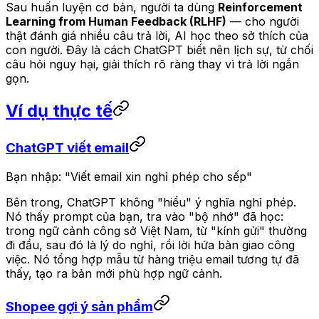
Sau huấn luyện cơ bản, người ta dùng
Reinforcement
Learning from Human Feedback (RLHF)
— cho người
thật đánh giá nhiều câu trả lời, AI học theo sở thích của
con người. Đây là cách ChatGPT biết nên lịch sự, từ chối
câu hỏi nguy hại, giải thích rõ ràng thay vì trả lời ngắn
gọn.
Ví dụ thực tế
ChatGPT viết email
Bạn nhập:
"Viết email xin nghỉ phép cho sếp"
Bên trong, ChatGPT không "hiểu" ý nghĩa nghỉ phép.
Nó thấy prompt của bạn, tra vào "bộ nhớ" đã học:
trong ngữ cảnh công sở Việt Nam, từ "kính gửi" thường
đi đầu, sau đó là lý do nghỉ, rồi lời hứa bàn giao công
việc. Nó tổng hợp mẫu từ hàng triệu email tương tự đã
thấy, tạo ra bản mới phù hợp ngữ cảnh.
Shopee gợi ý sản phẩm