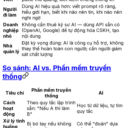
Dùng AI hiệu quả hơn: viết prompt rõ ràng,
Người
hiểu giới hạn, biết khi nào nên tin, khi nào nên
đi làm
nghi ngờ
Doanh
Không cần thuê kỹ sư AI — dùng API sẵn có
nghiệp
(OpenAI, Google) để tự động hóa CSKH, tạo
nhỏ
nội dung
Đặt kỳ vọng đúng: AI là công cụ hỗ trợ, không
Nhà
thay thế hoàn toàn con người; cần người giám
quản lý
sát chất lượng
So sánh: AI vs. Phần mềm truyền
thống
Phần mềm truyền
Tiêu chí
AI
thống
Cách
Theo quy tắc lập trình
Học từ dữ liệu, tự tìm
hoạt
sẵn: "Nếu A thì làm
quy tắc
động
B"
Xử lý tình
Bị bó tay nếu không
Có thể "đoán" dựa
huống