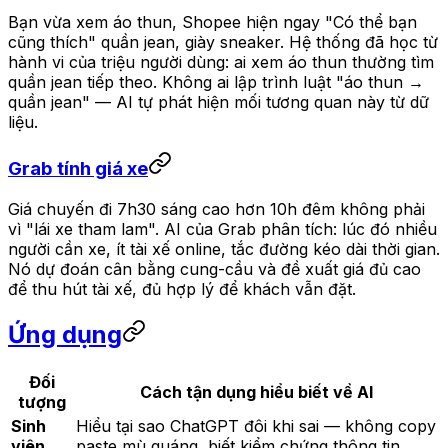
Bạn vừa xem áo thun, Shopee hiện ngay "Có thể bạn
cũng thích" quần jean, giày sneaker. Hệ thống đã học từ
hành vi của triệu người dùng: ai xem áo thun thường tìm
quần jean tiếp theo. Không ai lập trình luật "áo thun →
quần jean" — AI tự phát hiện mối tương quan này từ dữ
liệu.
Grab tính giá xe
Giá chuyến đi 7h30 sáng cao hơn 10h đêm không phải
vì "lái xe tham lam". AI của Grab phân tích: lúc đó nhiều
người cần xe, ít tài xế online, tắc đường kéo dài thời gian.
Nó dự đoán cân bằng cung-cầu và đề xuất giá đủ cao
để thu hút tài xế, đủ hợp lý để khách vẫn đặt.
Ứng dụng
Đối
Cách tận dụng hiểu biết về AI
tượng
Sinh
Hiểu tại sao ChatGPT đôi khi sai — không copy
viên
paste mù quáng, biết kiểm chứng thông tin