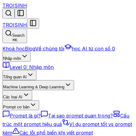
TROISINH
TROISINH
Search
⌘
K
Khoá học
Blog
Về chúng tôi
học AI từ con số 0
Nhập môn
Level 0: Nhập môn
Tổng quan AI
Machine Learning & Deep Learning
Các loại AI
Prompt cơ bản
Prompt là gì?
Tại sao prompt quan trọng?
Cấu
trúc một prompt hiệu quả
Ví dụ prompt tốt vs prompt
kém
Các lỗi phổ biến khi viết prompt