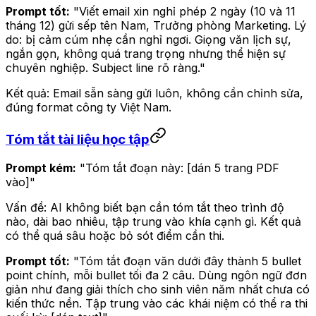
Prompt tốt:
"Viết email xin nghỉ phép 2 ngày (10 và 11
tháng 12) gửi sếp tên Nam, Trưởng phòng Marketing. Lý
do: bị cảm cúm nhẹ cần nghỉ ngơi. Giọng văn lịch sự,
ngắn gọn, không quá trang trọng nhưng thể hiện sự
chuyên nghiệp. Subject line rõ ràng."
Kết quả: Email sẵn sàng gửi luôn, không cần chỉnh sửa,
đúng format công ty Việt Nam.
Tóm tắt tài liệu học tập
Prompt kém:
"Tóm tắt đoạn này: [dán 5 trang PDF
vào]"
Vấn đề: AI không biết bạn cần tóm tắt theo trình độ
nào, dài bao nhiêu, tập trung vào khía cạnh gì. Kết quả
có thể quá sâu hoặc bỏ sót điểm cần thi.
Prompt tốt:
"Tóm tắt đoạn văn dưới đây thành 5 bullet
point chính, mỗi bullet tối đa 2 câu. Dùng ngôn ngữ đơn
giản như đang giải thích cho sinh viên năm nhất chưa có
kiến thức nền. Tập trung vào các khái niệm có thể ra thi