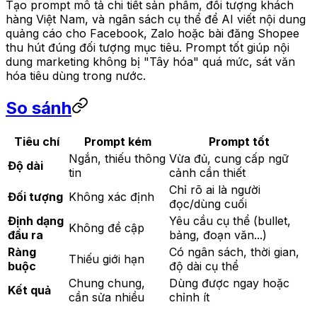
Tạo prompt mô tả chi tiết sản phẩm, đối tượng khách
hàng Việt Nam, và ngân sách cụ thể để AI viết nội dung
quảng cáo cho Facebook, Zalo hoặc bài đăng Shopee
thu hút đúng đối tượng mục tiêu. Prompt tốt giúp nội
dung marketing không bị "Tây hóa" quá mức, sát văn
hóa tiêu dùng trong nước.
So sánh
Tiêu chí
Prompt kém
Prompt tốt
Ngắn, thiếu thông
Vừa đủ, cung cấp ngữ
Độ dài
tin
cảnh cần thiết
Chỉ rõ ai là người
Đối tượng
Không xác định
đọc/dùng cuối
Định dạng
Yêu cầu cụ thể (bullet,
Không đề cập
đầu ra
bảng, đoạn văn...)
Ràng
Có ngân sách, thời gian,
Thiếu giới hạn
buộc
độ dài cụ thể
Chung chung,
Dùng được ngay hoặc
Kết quả
cần sửa nhiều
chỉnh ít