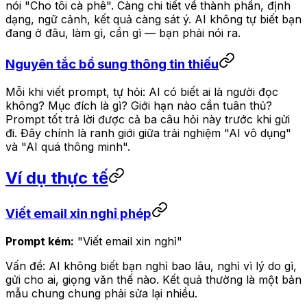
nói "Cho tôi cà phê". Càng chi tiết về thành phần, định
dạng, ngữ cảnh, kết quả càng sát ý. AI không tự biết bạn
đang ở đâu, làm gì, cần gì — bạn phải nói ra.
Nguyên tắc bổ sung thông tin thiếu
Mỗi khi viết prompt, tự hỏi: AI có biết ai là người đọc
không? Mục đích là gì? Giới hạn nào cần tuân thủ?
Prompt tốt trả lời được cả ba câu hỏi này trước khi gửi
đi. Đây chính là ranh giới giữa trải nghiệm "AI vô dụng"
và "AI quá thông minh".
Ví dụ thực tế
Viết email xin nghỉ phép
Prompt kém:
"Viết email xin nghỉ"
Vấn đề: AI không biết bạn nghỉ bao lâu, nghỉ vì lý do gì,
gửi cho ai, giọng văn thế nào. Kết quả thường là một bản
mẫu chung chung phải sửa lại nhiều.