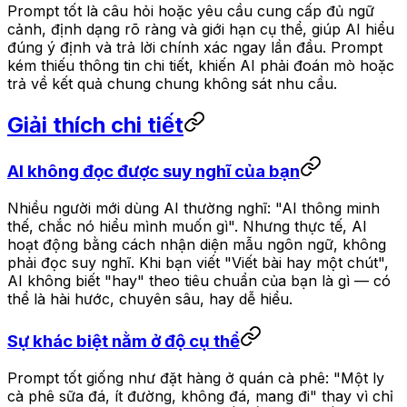
Prompt tốt là câu hỏi hoặc yêu cầu cung cấp đủ ngữ
cảnh, định dạng rõ ràng và giới hạn cụ thể, giúp AI hiểu
đúng ý định và trả lời chính xác ngay lần đầu. Prompt
kém thiếu thông tin chi tiết, khiến AI phải đoán mò hoặc
trả về kết quả chung chung không sát nhu cầu.
Giải thích chi tiết
AI không đọc được suy nghĩ của bạn
Nhiều người mới dùng AI thường nghĩ: "AI thông minh
thế, chắc nó hiểu mình muốn gì". Nhưng thực tế, AI
hoạt động bằng cách nhận diện mẫu ngôn ngữ, không
phải đọc suy nghĩ. Khi bạn viết "Viết bài hay một chút",
AI không biết "hay" theo tiêu chuẩn của bạn là gì — có
thể là hài hước, chuyên sâu, hay dễ hiểu.
Sự khác biệt nằm ở độ cụ thể
Prompt tốt giống như đặt hàng ở quán cà phê: "Một ly
cà phê sữa đá, ít đường, không đá, mang đi" thay vì chỉ