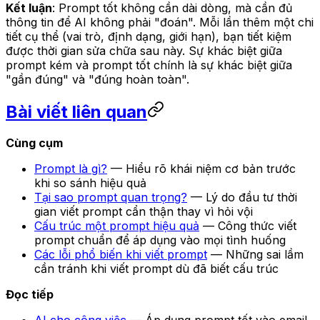
Kết luận
: Prompt tốt không cần dài dòng, mà cần đủ
thông tin để AI không phải "đoán". Mỗi lần thêm một chi
tiết cụ thể (vai trò, định dạng, giới hạn), bạn tiết kiệm
được thời gian sửa chữa sau này. Sự khác biệt giữa
prompt kém và prompt tốt chính là sự khác biệt giữa
"gần đúng" và "đúng hoàn toàn".
Bài viết liên quan
Cùng cụm
Prompt là gì?
— Hiểu rõ khái niệm cơ bản trước
khi so sánh hiệu quả
Tại sao prompt quan trọng?
— Lý do đầu tư thời
gian viết prompt cẩn thận thay vì hỏi vội
Cấu trúc một prompt hiệu quả
— Công thức viết
prompt chuẩn để áp dụng vào mọi tình huống
Các lỗi phổ biến khi viết prompt
— Những sai lầm
cần tránh khi viết prompt dù đã biết cấu trúc
Đọc tiếp