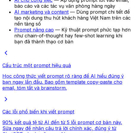
AI cho công việc
— Áp dụng prompt tốt vào email,
báo cáo và các tác vụ văn phòng hàng ngày
AI marketing và content
— Dùng prompt chi tiết để
tạo nội dung thu hút khách hàng Việt Nam trên các
nền tảng số
Prompt nâng cao
— Kỹ thuật prompt phức tạp hơn
như chain-of-thought hay few-shot learning khi
bạn đã thành thạo cơ bản
Cấu trúc một prompt hiệu quả
Học công thức viết prompt rõ ràng để AI hiểu đúng ý
bạn ngay lần đầu. Bao gồm template copy-paste cho
email, tóm tắt và brainstorm.
Các lỗi phổ biến khi viết prompt
90% kết quả tệ từ AI đến từ 5 lỗi prompt cơ bản này.
Sửa ngay để nhận câu trả lời chính xác, đúng ý từ