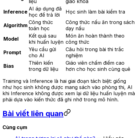
liệu
giáo khoa
AI áp dụng đã
Inference
Học sinh làm bài kiểm tra
học để trả lời
Công thức
Công thức nấu ăn trong sách
Algorithm
toán học
dạy nấu
Kết quả sau
Món ăn hoàn thành theo
Model
khi huấn luyện
công thức
Yêu cầu gửi
Câu hỏi trong bài thi trắc
Prompt
cho AI
nghiệm
Thiên kiến
Giáo viên chấm điểm cao
Bias
trong dữ liệu
hơn cho học sinh cùng quê
Training và Inference là hai giai đoạn tách biệt: giống
như học sinh không được mang sách vào phòng thi, AI
khi Inference không được xem lại dữ liệu huấn luyện mà
phải dựa vào kiến thức đã ghi nhớ trong mô hình.
Bài viết liên quan
Cùng cụm