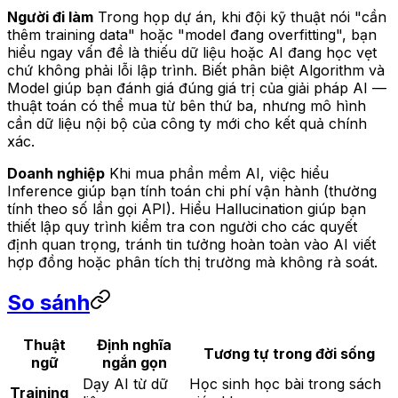
Người đi làm
Trong họp dự án, khi đội kỹ thuật nói "cần
thêm training data" hoặc "model đang overfitting", bạn
hiểu ngay vấn đề là thiếu dữ liệu hoặc AI đang học vẹt
chứ không phải lỗi lập trình. Biết phân biệt Algorithm và
Model giúp bạn đánh giá đúng giá trị của giải pháp AI —
thuật toán có thể mua từ bên thứ ba, nhưng mô hình
cần dữ liệu nội bộ của công ty mới cho kết quả chính
xác.
Doanh nghiệp
Khi mua phần mềm AI, việc hiểu
Inference giúp bạn tính toán chi phí vận hành (thường
tính theo số lần gọi API). Hiểu Hallucination giúp bạn
thiết lập quy trình kiểm tra con người cho các quyết
định quan trọng, tránh tin tưởng hoàn toàn vào AI viết
hợp đồng hoặc phân tích thị trường mà không rà soát.
So sánh
Thuật
Định nghĩa
Tương tự trong đời sống
ngữ
ngắn gọn
Dạy AI từ dữ
Học sinh học bài trong sách
Training