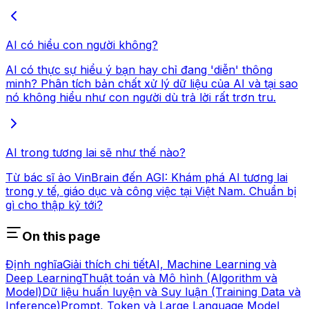
AI có hiểu con người không?
AI có thực sự hiểu ý bạn hay chỉ đang 'diễn' thông
minh? Phân tích bản chất xử lý dữ liệu của AI và tại sao
nó không hiểu như con người dù trả lời rất trơn tru.
AI trong tương lai sẽ như thế nào?
Từ bác sĩ ảo VinBrain đến AGI: Khám phá AI tương lai
trong y tế, giáo dục và công việc tại Việt Nam. Chuẩn bị
gì cho thập kỷ tới?
On this page
Định nghĩa
Giải thích chi tiết
AI, Machine Learning và
Deep Learning
Thuật toán và Mô hình (Algorithm và
Model)
Dữ liệu huấn luyện và Suy luận (Training Data và
Inference)
Prompt, Token và Large Language Model