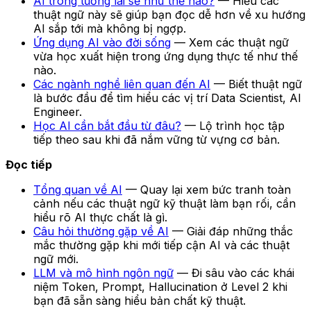
AI trong tương lai sẽ như thế nào?
— Hiểu các
thuật ngữ này sẽ giúp bạn đọc dễ hơn về xu hướng
AI sắp tới mà không bị ngợp.
Ứng dụng AI vào đời sống
— Xem các thuật ngữ
vừa học xuất hiện trong ứng dụng thực tế như thế
nào.
Các ngành nghề liên quan đến AI
— Biết thuật ngữ
là bước đầu để tìm hiểu các vị trí Data Scientist, AI
Engineer.
Học AI cần bắt đầu từ đâu?
— Lộ trình học tập
tiếp theo sau khi đã nắm vững từ vựng cơ bản.
Đọc tiếp
Tổng quan về AI
— Quay lại xem bức tranh toàn
cảnh nếu các thuật ngữ kỹ thuật làm bạn rối, cần
hiểu rõ AI thực chất là gì.
Câu hỏi thường gặp về AI
— Giải đáp những thắc
mắc thường gặp khi mới tiếp cận AI và các thuật
ngữ mới.
LLM và mô hình ngôn ngữ
— Đi sâu vào các khái
niệm Token, Prompt, Hallucination ở Level 2 khi
bạn đã sẵn sàng hiểu bản chất kỹ thuật.