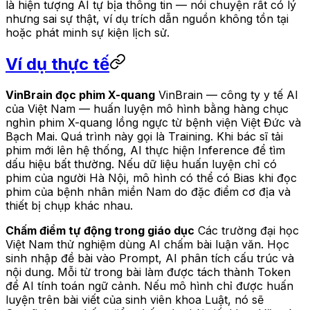
là hiện tượng AI tự bịa thông tin — nói chuyện rất có lý
nhưng sai sự thật, ví dụ trích dẫn nguồn không tồn tại
hoặc phát minh sự kiện lịch sử.
Ví dụ thực tế
VinBrain đọc phim X-quang
VinBrain — công ty y tế AI
của Việt Nam — huấn luyện mô hình bằng hàng chục
nghìn phim X-quang lồng ngực từ bệnh viện Việt Đức và
Bạch Mai. Quá trình này gọi là Training. Khi bác sĩ tải
phim mới lên hệ thống, AI thực hiện Inference để tìm
dấu hiệu bất thường. Nếu dữ liệu huấn luyện chỉ có
phim của người Hà Nội, mô hình có thể có Bias khi đọc
phim của bệnh nhân miền Nam do đặc điểm cơ địa và
thiết bị chụp khác nhau.
Chấm điểm tự động trong giáo dục
Các trường đại học
Việt Nam thử nghiệm dùng AI chấm bài luận văn. Học
sinh nhập đề bài vào Prompt, AI phân tích cấu trúc và
nội dung. Mỗi từ trong bài làm được tách thành Token
để AI tính toán ngữ cảnh. Nếu mô hình chỉ được huấn
luyện trên bài viết của sinh viên khoa Luật, nó sẽ