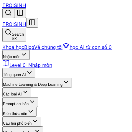
TROISINH
TROISINH
Search
⌘
K
Khoá học
Blog
Về chúng tôi
học AI từ con số 0
Nhập môn
Level 0: Nhập môn
Tổng quan AI
Machine Learning & Deep Learning
Các loại AI
Prompt cơ bản
Kiến thức nền
Câu hỏi phổ biến