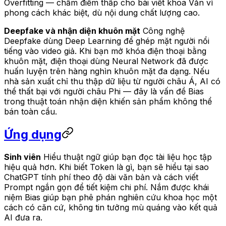
Overfitting — chấm điểm thấp cho bài viết khoa Văn vì
phong cách khác biệt, dù nội dung chất lượng cao.
Deepfake và nhận diện khuôn mặt
Công nghệ
Deepfake dùng Deep Learning để ghép mặt người nổi
tiếng vào video giả. Khi bạn mở khóa điện thoại bằng
khuôn mặt, điện thoại dùng Neural Network đã được
huấn luyện trên hàng nghìn khuôn mặt đa dạng. Nếu
nhà sản xuất chỉ thu thập dữ liệu từ người châu Á, AI có
thể thất bại với người châu Phi — đây là vấn đề Bias
trong thuật toán nhận diện khiến sản phẩm không thể
bán toàn cầu.
Ứng dụng
Sinh viên
Hiểu thuật ngữ giúp bạn đọc tài liệu học tập
hiệu quả hơn. Khi biết Token là gì, bạn sẽ hiểu tại sao
ChatGPT tính phí theo độ dài văn bản và cách viết
Prompt ngắn gọn để tiết kiệm chi phí. Nắm được khái
niệm Bias giúp bạn phê phán nghiên cứu khoa học một
cách có căn cứ, không tin tưởng mù quáng vào kết quả
AI đưa ra.