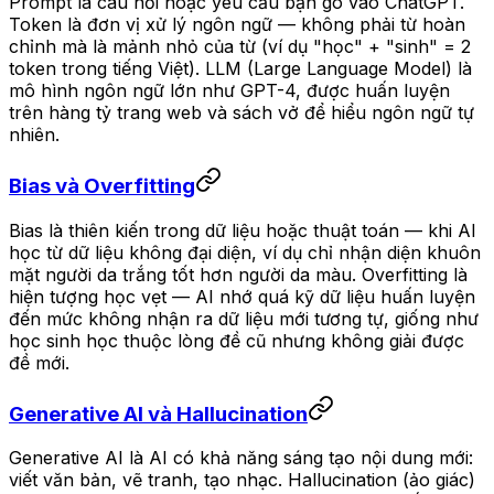
Prompt là câu hỏi hoặc yêu cầu bạn gõ vào ChatGPT.
Token là đơn vị xử lý ngôn ngữ — không phải từ hoàn
chỉnh mà là mảnh nhỏ của từ (ví dụ "học" + "sinh" = 2
token trong tiếng Việt). LLM (Large Language Model) là
mô hình ngôn ngữ lớn như GPT-4, được huấn luyện
trên hàng tỷ trang web và sách vở để hiểu ngôn ngữ tự
nhiên.
Bias và Overfitting
Bias là thiên kiến trong dữ liệu hoặc thuật toán — khi AI
học từ dữ liệu không đại diện, ví dụ chỉ nhận diện khuôn
mặt người da trắng tốt hơn người da màu. Overfitting là
hiện tượng học vẹt — AI nhớ quá kỹ dữ liệu huấn luyện
đến mức không nhận ra dữ liệu mới tương tự, giống như
học sinh học thuộc lòng đề cũ nhưng không giải được
đề mới.
Generative AI và Hallucination
Generative AI là AI có khả năng sáng tạo nội dung mới:
viết văn bản, vẽ tranh, tạo nhạc. Hallucination (ảo giác)