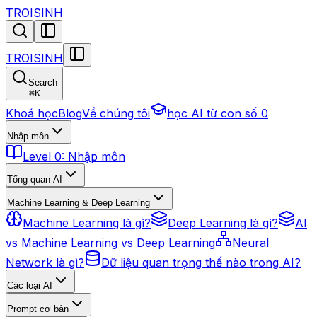
TROISINH
TROISINH
Search
⌘
K
Khoá học
Blog
Về chúng tôi
học AI từ con số 0
Nhập môn
Level 0: Nhập môn
Tổng quan AI
Machine Learning & Deep Learning
Machine Learning là gì?
Deep Learning là gì?
AI
vs Machine Learning vs Deep Learning
Neural
Network là gì?
Dữ liệu quan trọng thế nào trong AI?
Các loại AI
Prompt cơ bản