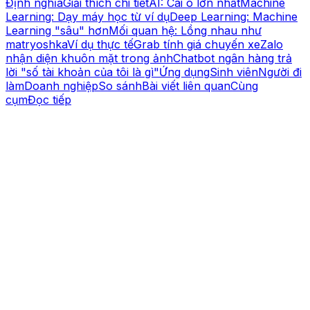
Định nghĩa
Giải thích chi tiết
AI: Cái ô lớn nhất
Machine
Learning: Dạy máy học từ ví dụ
Deep Learning: Machine
Learning "sâu" hơn
Mối quan hệ: Lồng nhau như
matryoshka
Ví dụ thực tế
Grab tính giá chuyến xe
Zalo
nhận diện khuôn mặt trong ảnh
Chatbot ngân hàng trả
lời "số tài khoản của tôi là gì"
Ứng dụng
Sinh viên
Người đi
làm
Doanh nghiệp
So sánh
Bài viết liên quan
Cùng
cụm
Đọc tiếp