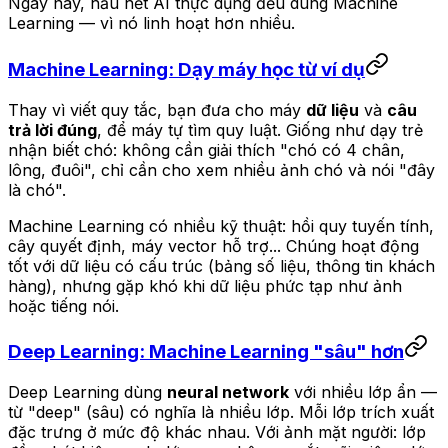
Ngày nay, hầu hết AI thực dụng đều dùng Machine
Learning — vì nó linh hoạt hơn nhiều.
Machine Learning: Dạy máy học từ ví dụ
Thay vì viết quy tắc, bạn đưa cho máy
dữ liệu
và
câu
trả lời đúng
, để máy tự tìm quy luật. Giống như dạy trẻ
nhận biết chó: không cần giải thích "chó có 4 chân,
lông, đuôi", chỉ cần cho xem nhiều ảnh chó và nói "đây
là chó".
Machine Learning có nhiều kỹ thuật: hồi quy tuyến tính,
cây quyết định, máy vector hỗ trợ... Chúng hoạt động
tốt với dữ liệu có cấu trúc (bảng số liệu, thông tin khách
hàng), nhưng gặp khó khi dữ liệu phức tạp như ảnh
hoặc tiếng nói.
Deep Learning: Machine Learning "sâu" hơn
Deep Learning dùng
neural network
với nhiều lớp ẩn —
từ "deep" (sâu) có nghĩa là nhiều lớp. Mỗi lớp trích xuất
đặc trưng ở mức độ khác nhau. Với ảnh mặt người: lớp