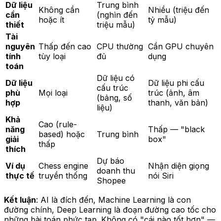
Dữ liệu
Trung bình
Không cần
Nhiều (triệu đến
cần
(nghìn đến
hoặc ít
tỷ mẫu)
thiết
triệu mẫu)
Tài
nguyên
Thấp đến cao
CPU thường
Cần GPU chuyên
tính
tùy loại
đủ
dụng
toán
Dữ liệu có
Dữ liệu
Dữ liệu phi cấu
cấu trúc
phù
Mọi loại
trúc (ảnh, âm
(bảng, số
hợp
thanh, văn bản)
liệu)
Khả
Cao (rule-
năng
Thấp — "black
based) hoặc
Trung bình
giải
box"
thấp
thích
Dự báo
Ví dụ
Chess engine
Nhận diện giọng
doanh thu
thực tế
truyền thống
nói Siri
Shopee
Kết luận
: AI là đích đến, Machine Learning là con
đường chính, Deep Learning là đoạn đường cao tốc cho
những bài toán phức tạp. Không có "cái nào tốt hơn" —