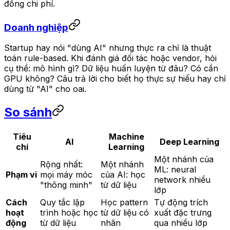
đồng chi phí.
Doanh nghiệp
Startup hay nói "dùng AI" nhưng thực ra chỉ là thuật
toán rule-based. Khi đánh giá đối tác hoặc vendor, hỏi
cụ thể: mô hình gì? Dữ liệu huấn luyện từ đâu? Có cần
GPU không? Câu trả lời cho biết họ thực sự hiểu hay chỉ
dùng từ "AI" cho oai.
So sánh
Tiêu
Machine
AI
Deep Learning
chí
Learning
Một nhánh của
Rộng nhất:
Một nhánh
ML: neural
Phạm vi
mọi máy móc
của AI: học
network nhiều
"thông minh"
từ dữ liệu
lớp
Cách
Quy tắc lập
Học pattern
Tự động trích
hoạt
trình hoặc học
từ dữ liệu có
xuất đặc trưng
động
từ dữ liệu
nhãn
qua nhiều lớp