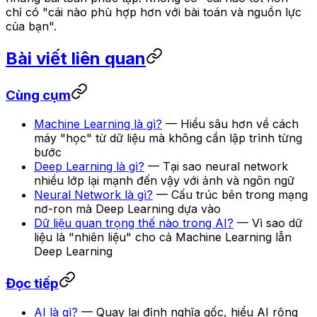
chỉ có "cái nào phù hợp hơn với bài toán và nguồn lực
của bạn".
Bài viết liên quan
Cùng cụm
Machine Learning là gì?
— Hiểu sâu hơn về cách
máy "học" từ dữ liệu mà không cần lập trình từng
bước
Deep Learning là gì?
— Tại sao neural network
nhiều lớp lại mạnh đến vậy với ảnh và ngôn ngữ
Neural Network là gì?
— Cấu trúc bên trong mạng
nơ-ron mà Deep Learning dựa vào
Dữ liệu quan trọng thế nào trong AI?
— Vì sao dữ
liệu là "nhiên liệu" cho cả Machine Learning lẫn
Deep Learning
Đọc tiếp
AI là gì?
— Quay lại định nghĩa gốc, hiểu AI rộng