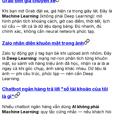
Grab tính giá chuyến xe
Khi bạn mở Grab đặt xe, giá hiện ra trong giây lát. Đây là
Machine Learning
(không phải Deep Learning): mô
hình phân tích khoảng cách, giờ cao điểm, thời tiết, lịch
sử cầu — tất cả là dữ liệu dạng bảng. Đủ nhanh, đủ
chính xác, không cần neural network phức tạp.
Zalo nhận diện khuôn mặt trong ảnh
Zalo tự động gợi ý tag bạn bè khi upload ảnh nhóm. Đây
là
Deep Learning
: mạng nơ-ron phân tích từng khuôn
mặt, so sánh với hàng triệu ảnh đã học, nhận ra ai là ai
ngay cả khi góc chụp, ánh sáng khác nhau. Dữ liệu là
ảnh — phi cấu trúc, phức tạp — nên cần Deep
Learning.
Chatbot ngân hàng trả lời "số tài khoản của tôi
là gì"
Nhiều chatbot ngân hàng vẫn dùng
AI không phải
Machine Learning
: quy tắc cứng nhắc — nếu khách hỏi