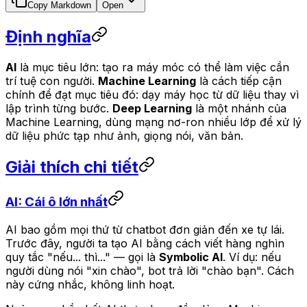
Copy Markdown
Open
Định nghĩa
AI
là mục tiêu lớn: tạo ra máy móc có thể làm việc cần
trí tuệ con người.
Machine Learning
là cách tiếp cận
chính để đạt mục tiêu đó: dạy máy học từ dữ liệu thay vì
lập trình từng bước.
Deep Learning
là một nhánh của
Machine Learning, dùng mạng nơ-ron nhiều lớp để xử lý
dữ liệu phức tạp như ảnh, giọng nói, văn bản.
Giải thích chi tiết
AI: Cái ô lớn nhất
AI bao gồm mọi thứ từ chatbot đơn giản đến xe tự lái.
Trước đây, người ta tạo AI bằng cách viết hàng nghìn
quy tắc "nếu... thì..." — gọi là
Symbolic AI
. Ví dụ: nếu
người dùng nói "xin chào", bot trả lời "chào bạn". Cách
này cứng nhắc, không linh hoạt.