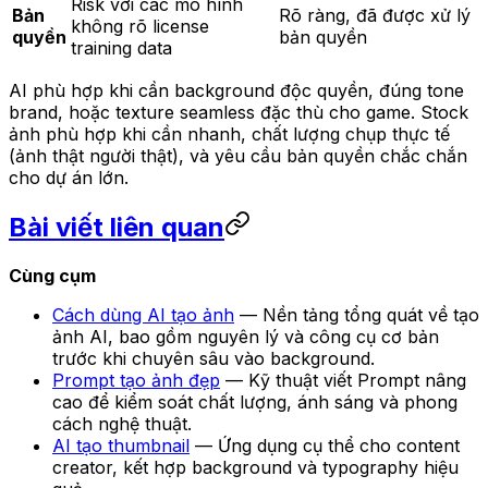
Risk với các mô hình
Bản
Rõ ràng, đã được xử lý
không rõ license
quyền
bản quyền
training data
AI phù hợp khi cần background độc quyền, đúng tone
brand, hoặc texture seamless đặc thù cho game. Stock
ảnh phù hợp khi cần nhanh, chất lượng chụp thực tế
(ảnh thật người thật), và yêu cầu bản quyền chắc chắn
cho dự án lớn.
Bài viết liên quan
Cùng cụm
Cách dùng AI tạo ảnh
— Nền tảng tổng quát về tạo
ảnh AI, bao gồm nguyên lý và công cụ cơ bản
trước khi chuyên sâu vào background.
Prompt tạo ảnh đẹp
— Kỹ thuật viết Prompt nâng
cao để kiểm soát chất lượng, ánh sáng và phong
cách nghệ thuật.
AI tạo thumbnail
— Ứng dụng cụ thể cho content
creator, kết hợp background và typography hiệu