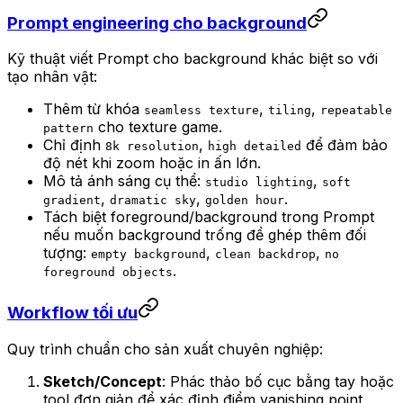
Prompt engineering cho background
Kỹ thuật viết Prompt cho background khác biệt so với
tạo nhân vật:
Thêm từ khóa
,
,
seamless texture
tiling
repeatable
cho texture game.
pattern
Chỉ định
,
để đảm bảo
8k resolution
high detailed
độ nét khi zoom hoặc in ấn lớn.
Mô tả ánh sáng cụ thể:
,
studio lighting
soft
,
,
.
gradient
dramatic sky
golden hour
Tách biệt foreground/background trong Prompt
nếu muốn background trống để ghép thêm đối
tượng:
,
,
empty background
clean backdrop
no
.
foreground objects
Workflow tối ưu
Quy trình chuẩn cho sản xuất chuyên nghiệp:
Sketch/Concept
: Phác thảo bố cục bằng tay hoặc
tool đơn giản để xác định điểm vanishing point