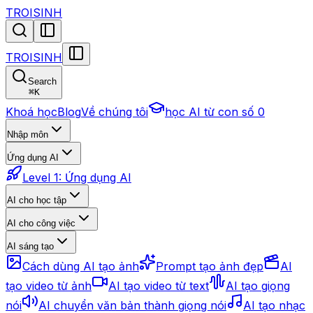
TROISINH
TROISINH
Search
⌘
K
Khoá học
Blog
Về chúng tôi
học AI từ con số 0
Nhập môn
Ứng dụng AI
Level 1: Ứng dụng AI
AI cho học tập
AI cho công việc
AI sáng tạo
Cách dùng AI tạo ảnh
Prompt tạo ảnh đẹp
AI
tạo video từ ảnh
AI tạo video từ text
AI tạo giọng
nói
AI chuyển văn bản thành giọng nói
AI tạo nhạc