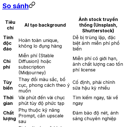
So sánh
Ảnh stock truyền
Tiêu
AI tạo background
thống (Unsplash,
chí
Shutterstock)
Tính
Dễ bị trùng lặp, đặc
Hoàn toàn unique,
độc
biệt ảnh miễn phí phổ
không lo đụng hàng
đáo
biến
Miễn phí (Stable
Miễn phí có giới hạn,
Chi
Diffusion) hoặc
ảnh chất lượng cao tốn
phí
subscription
phí license
(Midjourney)
Thay đổi màu sắc, bố
Tùy
Cố định, phải chỉnh
cục, phong cách theo ý
biến
sửa hậu kỳ nhiều
muốn
Thời
Vài phút đến vài chục
Tìm kiếm ngay, tải về
gian
phút tùy độ phức tạp
ngay
Phụ thuộc kỹ năng
Chất
Đảm bảo độ nét, ánh
Prompt, cần upscale
lượng
sáng chuyên nghiệp
sau