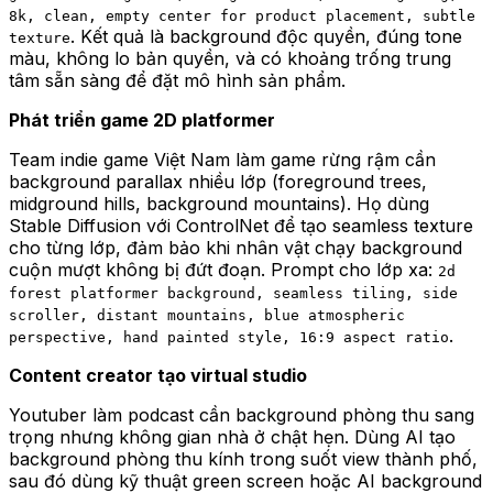
8k, clean, empty center for product placement, subtle
. Kết quả là background độc quyền, đúng tone
texture
màu, không lo bản quyền, và có khoảng trống trung
tâm sẵn sàng để đặt mô hình sản phẩm.
Phát triển game 2D platformer
Team indie game Việt Nam làm game rừng rậm cần
background parallax nhiều lớp (foreground trees,
midground hills, background mountains). Họ dùng
Stable Diffusion với ControlNet để tạo seamless texture
cho từng lớp, đảm bảo khi nhân vật chạy background
cuộn mượt không bị đứt đoạn. Prompt cho lớp xa:
2d
forest platformer background, seamless tiling, side
scroller, distant mountains, blue atmospheric
.
perspective, hand painted style, 16:9 aspect ratio
Content creator tạo virtual studio
Youtuber làm podcast cần background phòng thu sang
trọng nhưng không gian nhà ở chật hẹn. Dùng AI tạo
background phòng thu kính trong suốt view thành phố,
sau đó dùng kỹ thuật green screen hoặc AI background