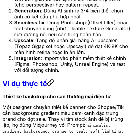
(cho perspective) hay pattern repeat.
Generation
: Dùng AI sinh ra 3-4 biến thể, chọn
ảnh có kết cấu phù hợp nhất.
Seamless fix
: Dùng Photoshop (Offset filter) hoặc
tool chuyên dụng (như Tileable Texture Generator)
sửa đường nối nếu cần tiling hoàn hảo.
Upscale
: Tăng độ phân giải bằng AI upscaler
(Topaz Gigapixel hoặc Upscayl) để đạt 4K-8K cho
màn hình retina hoặc in ấn lớn.
Integration
: Import vào phần mềm thiết kế chính
(Figma, Photoshop, Unity, Unreal Engine) và test
với đối tượng chính.
Ví dụ thực tế
Thiết kế backdrop cho sàn thương mại điện tử
Một designer chuyên thiết kế banner cho Shopee/Tiki
cần background gradient màu cam-xanh đặc trưng
brand cho đợt sale. Thay vì tìm stock ảnh dễ bị trùng
lặp, họ dùng Midjourney với Prompt:
minimalist
gradient background, orange to teal, soft lighting,