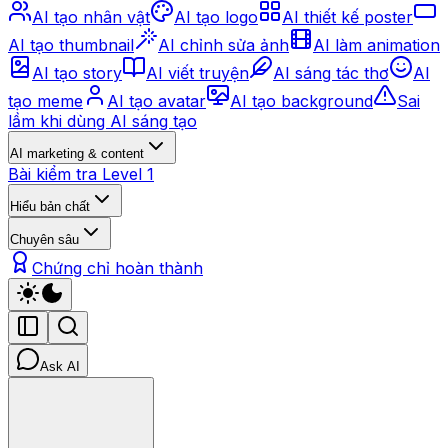
AI tạo nhân vật
AI tạo logo
AI thiết kế poster
AI tạo thumbnail
AI chỉnh sửa ảnh
AI làm animation
AI tạo story
AI viết truyện
AI sáng tác thơ
AI
tạo meme
AI tạo avatar
AI tạo background
Sai
lầm khi dùng AI sáng tạo
AI marketing & content
Bài kiểm tra Level 1
Hiểu bản chất
Chuyên sâu
Chứng chỉ hoàn thành
Ask AI