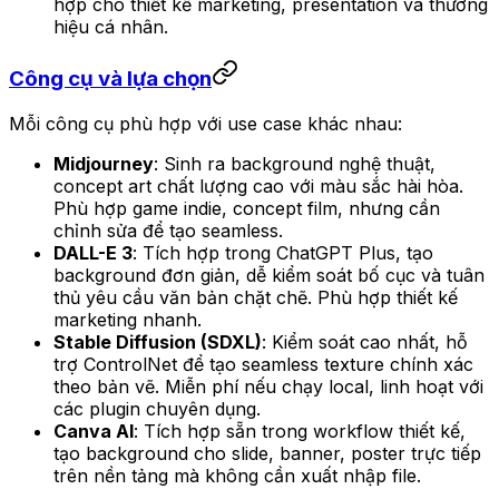
hợp cho thiết kế marketing, presentation và thương
hiệu cá nhân.
Công cụ và lựa chọn
Mỗi công cụ phù hợp với use case khác nhau:
Midjourney
: Sinh ra background nghệ thuật,
concept art chất lượng cao với màu sắc hài hòa.
Phù hợp game indie, concept film, nhưng cần
chỉnh sửa để tạo seamless.
DALL-E 3
: Tích hợp trong ChatGPT Plus, tạo
background đơn giản, dễ kiểm soát bố cục và tuân
thủ yêu cầu văn bản chặt chẽ. Phù hợp thiết kế
marketing nhanh.
Stable Diffusion (SDXL)
: Kiểm soát cao nhất, hỗ
trợ ControlNet để tạo seamless texture chính xác
theo bản vẽ. Miễn phí nếu chạy local, linh hoạt với
các plugin chuyên dụng.
Canva AI
: Tích hợp sẵn trong workflow thiết kế,
tạo background cho slide, banner, poster trực tiếp
trên nền tảng mà không cần xuất nhập file.