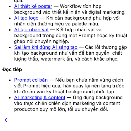
quả.
AI thiết kế poster
— Workflow tích hợp
background vào thiết kế in ấn và digital marketing.
AI tạo logo
— Khi cần background phù hợp với
nhận diện thương hiệu và palette màu.
AI tạo nhân vật
— Kết hợp nhân vật và
background trong cùng một Prompt hoặc kỹ thuật
ghép nối chuyên nghiệp.
Sai lầm khi dùng AI sáng tạo
— Các lỗi thường gặp
khi tạo background như vấn đề bản quyền, chất
lượng thấp, watermark ẩn, và cách khắc phục.
Đọc tiếp
Prompt cơ bản
— Nếu bạn chưa nắm vững cách
viết Prompt hiệu quả, hãy quay lại nền tảng trước
khi đi sâu vào kỹ thuật background phức tạp.
AI marketing & content
— Ứng dụng background
vào thực chiến chiến dịch marketing và content
production quy mô lớn, tối ưu chuyển đổi.