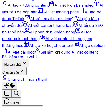
AI tạo ý tưởng content
AI viết kịch bản video
AI
viết tiêu đề hấp dẫn
AI viết landing page
AI tạo nội
dung TikTok
AI viết email marketing
AI giúp tăng
chuyển đổi
AI viết content hàng loạt
AI tối ưu SEO
như thế nào
AI phân tích khách hàng
AI tạo
persona khách hàng
AI viết content theo giọng
thương hiệu
AI tạo kế hoạch content
AI tạo caption
AI viết bài blog
Sai lầm khi dùng AI viết content
Bài kiểm tra Level 1
Hiểu bản chất
Chuyên sâu
Chứng chỉ hoàn thành
Ask AI