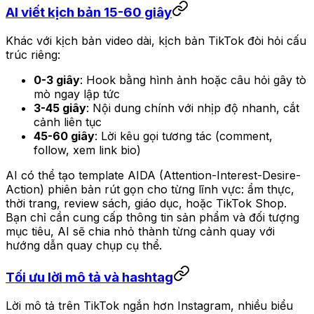
AI viết kịch bản 15-60 giây
Khác với kịch bản video dài, kịch bản TikTok đòi hỏi cấu
trúc riêng:
0-3 giây
: Hook bằng hình ảnh hoặc câu hỏi gây tò
mò ngay lập tức
3-45 giây
: Nội dung chính với nhịp độ nhanh, cắt
cảnh liên tục
45-60 giây
: Lời kêu gọi tương tác (comment,
follow, xem link bio)
AI có thể tạo template AIDA (Attention-Interest-Desire-
Action) phiên bản rút gọn cho từng lĩnh vực: ẩm thực,
thời trang, review sách, giáo dục, hoặc TikTok Shop.
Bạn chỉ cần cung cấp thông tin sản phẩm và đối tượng
mục tiêu, AI sẽ chia nhỏ thành từng cảnh quay với
hướng dẫn quay chụp cụ thể.
Tối ưu lời mô tả và hashtag
Lời mô tả trên TikTok ngắn hơn Instagram, nhiều biểu