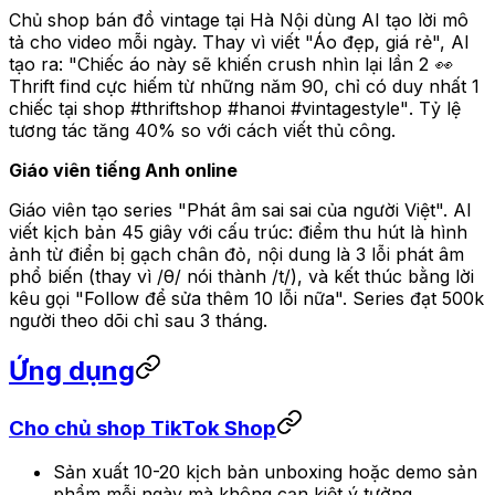
Chủ shop bán đồ vintage tại Hà Nội dùng AI tạo lời mô
tả cho video mỗi ngày. Thay vì viết "Áo đẹp, giá rẻ", AI
tạo ra:
"Chiếc áo này sẽ khiến crush nhìn lại lần 2 👀
Thrift find cực hiếm từ những năm 90, chỉ có duy nhất 1
chiếc tại shop #thriftshop #hanoi #vintagestyle"
. Tỷ lệ
tương tác tăng 40% so với cách viết thủ công.
Giáo viên tiếng Anh online
Giáo viên tạo series "Phát âm sai sai của người Việt". AI
viết kịch bản 45 giây với cấu trúc: điểm thu hút là hình
ảnh từ điển bị gạch chân đỏ, nội dung là 3 lỗi phát âm
phổ biến (thay vì /θ/ nói thành /t/), và kết thúc bằng lời
kêu gọi "Follow để sửa thêm 10 lỗi nữa". Series đạt 500k
người theo dõi chỉ sau 3 tháng.
Ứng dụng
Cho chủ shop TikTok Shop
Sản xuất 10-20 kịch bản unboxing hoặc demo sản
phẩm mỗi ngày mà không cạn kiệt ý tưởng