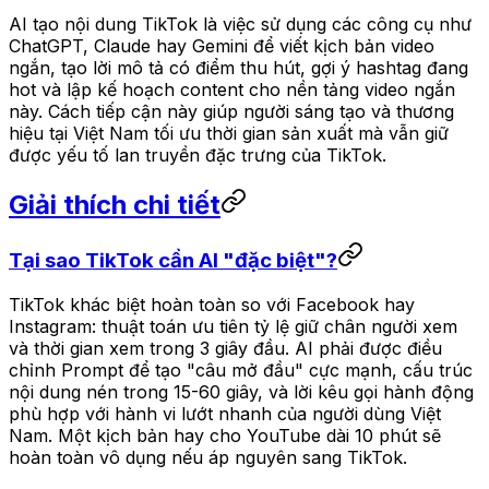
AI tạo nội dung TikTok là việc sử dụng các công cụ như
ChatGPT, Claude hay Gemini để viết kịch bản video
ngắn, tạo lời mô tả có điểm thu hút, gợi ý hashtag đang
hot và lập kế hoạch content cho nền tảng video ngắn
này. Cách tiếp cận này giúp người sáng tạo và thương
hiệu tại Việt Nam tối ưu thời gian sản xuất mà vẫn giữ
được yếu tố lan truyền đặc trưng của TikTok.
Giải thích chi tiết
Tại sao TikTok cần AI "đặc biệt"?
TikTok khác biệt hoàn toàn so với Facebook hay
Instagram: thuật toán ưu tiên tỷ lệ giữ chân người xem
và thời gian xem trong 3 giây đầu. AI phải được điều
chỉnh Prompt để tạo "câu mở đầu" cực mạnh, cấu trúc
nội dung nén trong 15-60 giây, và lời kêu gọi hành động
phù hợp với hành vi lướt nhanh của người dùng Việt
Nam. Một kịch bản hay cho YouTube dài 10 phút sẽ
hoàn toàn vô dụng nếu áp nguyên sang TikTok.