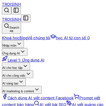
TROISINH
TROISINH
Search
⌘
K
Khoá học
Blog
Về chúng tôi
học AI từ con số 0
Nhập môn
Ứng dụng AI
Level 1: Ứng dụng AI
AI cho học tập
AI cho công việc
AI sáng tạo
AI marketing & content
Cách dùng AI viết content Facebook
Prompt viết
content bán hàng
AI viết bài SEO
AI viết quảng cáo