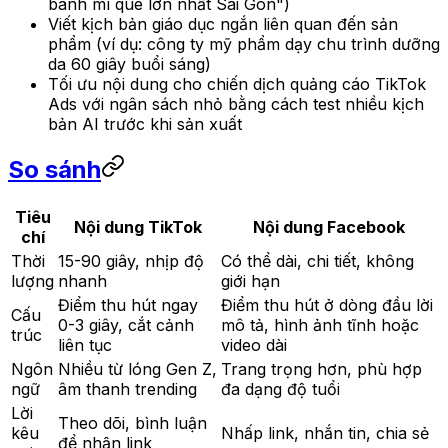
bánh mì que lớn nhất Sài Gòn")
Viết kịch bản giáo dục ngắn liên quan đến sản
phẩm (ví dụ: công ty mỹ phẩm dạy chu trình dưỡng
da 60 giây buổi sáng)
Tối ưu nội dung cho chiến dịch quảng cáo TikTok
Ads với ngân sách nhỏ bằng cách test nhiều kịch
bản AI trước khi sản xuất
So sánh
Tiêu
Nội dung TikTok
Nội dung Facebook
chí
Thời
15-90 giây, nhịp độ
Có thể dài, chi tiết, không
lượng
nhanh
giới hạn
Điểm thu hút ngay
Điểm thu hút ở dòng đầu lời
Cấu
0-3 giây, cắt cảnh
mô tả, hình ảnh tĩnh hoặc
trúc
liên tục
video dài
Ngôn
Nhiều từ lóng Gen Z,
Trang trọng hơn, phù hợp
ngữ
âm thanh trending
đa dạng độ tuổi
Lời
Theo dõi, bình luận
kêu
Nhấp link, nhắn tin, chia sẻ
để nhận link