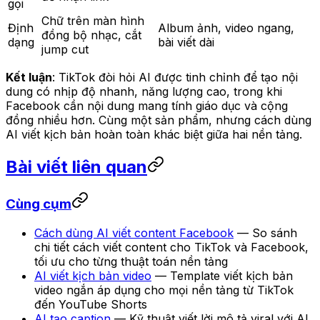
gọi
Chữ trên màn hình
Định
Album ảnh, video ngang,
đồng bộ nhạc, cắt
dạng
bài viết dài
jump cut
Kết luận
: TikTok đòi hỏi AI được tinh chỉnh để tạo nội
dung có nhịp độ nhanh, năng lượng cao, trong khi
Facebook cần nội dung mang tính giáo dục và cộng
đồng nhiều hơn. Cùng một sản phẩm, nhưng cách dùng
AI viết kịch bản hoàn toàn khác biệt giữa hai nền tảng.
Bài viết liên quan
Cùng cụm
Cách dùng AI viết content Facebook
— So sánh
chi tiết cách viết content cho TikTok và Facebook,
tối ưu cho từng thuật toán nền tảng
AI viết kịch bản video
— Template viết kịch bản
video ngắn áp dụng cho mọi nền tảng từ TikTok
đến YouTube Shorts
AI tạo caption
— Kỹ thuật viết lời mô tả viral với AI,