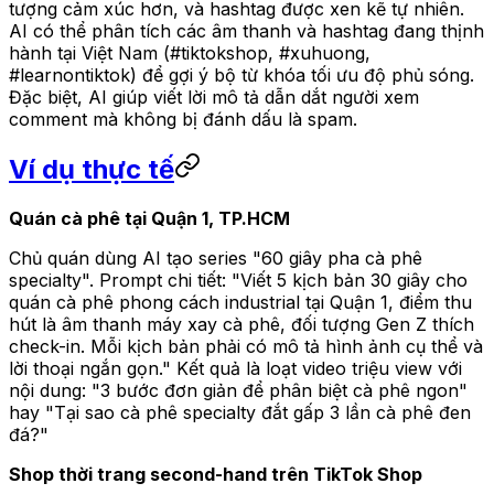
tượng cảm xúc hơn, và hashtag được xen kẽ tự nhiên.
AI có thể phân tích các âm thanh và hashtag đang thịnh
hành tại Việt Nam (#tiktokshop, #xuhuong,
#learnontiktok) để gợi ý bộ từ khóa tối ưu độ phủ sóng.
Đặc biệt, AI giúp viết lời mô tả dẫn dắt người xem
comment mà không bị đánh dấu là spam.
Ví dụ thực tế
Quán cà phê tại Quận 1, TP.HCM
Chủ quán dùng AI tạo series "60 giây pha cà phê
specialty". Prompt chi tiết:
"Viết 5 kịch bản 30 giây cho
quán cà phê phong cách industrial tại Quận 1, điểm thu
hút là âm thanh máy xay cà phê, đối tượng Gen Z thích
check-in. Mỗi kịch bản phải có mô tả hình ảnh cụ thể và
lời thoại ngắn gọn."
Kết quả là loạt video triệu view với
nội dung: "3 bước đơn giản để phân biệt cà phê ngon"
hay "Tại sao cà phê specialty đắt gấp 3 lần cà phê đen
đá?"
Shop thời trang second-hand trên TikTok Shop