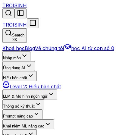
TROISINH
TROISINH
Search
⌘
K
Khoá học
Blog
Về chúng tôi
học AI từ con số 0
Nhập môn
Ứng dụng AI
Hiểu bản chất
Level 2: Hiểu bản chất
LLM & Mô hình ngôn ngữ
Thông số kỹ thuật
Prompt nâng cao
Khái niệm ML nâng cao