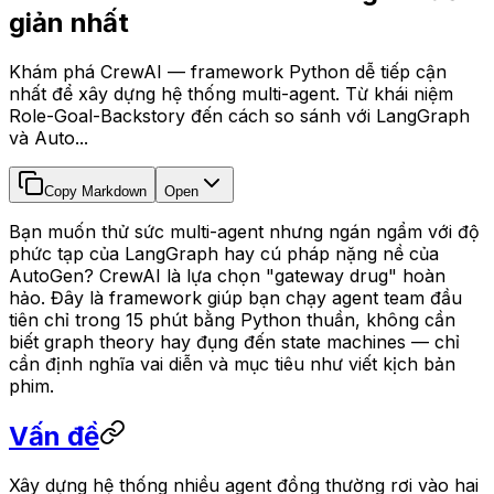
giản nhất
Khám phá CrewAI — framework Python dễ tiếp cận
nhất để xây dựng hệ thống multi-agent. Từ khái niệm
Role-Goal-Backstory đến cách so sánh với LangGraph
và Auto...
Copy Markdown
Open
Bạn muốn thử sức multi-agent nhưng ngán ngẩm với độ
phức tạp của LangGraph hay cú pháp nặng nề của
AutoGen? CrewAI là lựa chọn "gateway drug" hoàn
hảo. Đây là framework giúp bạn chạy agent team đầu
tiên chỉ trong 15 phút bằng Python thuần, không cần
biết graph theory hay đụng đến state machines — chỉ
cần định nghĩa vai diễn và mục tiêu như viết kịch bản
phim.
Vấn đề
Xây dựng hệ thống nhiều agent đồng thường rơi vào hai