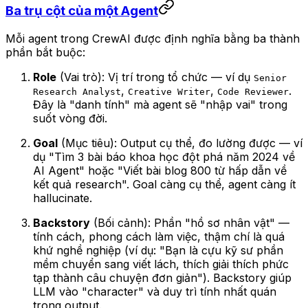
Ba trụ cột của một Agent
Mỗi agent trong CrewAI được định nghĩa bằng ba thành
phần bắt buộc:
Role
(Vai trò): Vị trí trong tổ chức — ví dụ
Senior
,
,
.
Research Analyst
Creative Writer
Code Reviewer
Đây là "danh tính" mà agent sẽ "nhập vai" trong
suốt vòng đời.
Goal
(Mục tiêu): Output cụ thể, đo lường được — ví
dụ "Tìm 3 bài báo khoa học đột phá năm 2024 về
AI Agent" hoặc "Viết bài blog 800 từ hấp dẫn về
kết quả research". Goal càng cụ thể, agent càng ít
hallucinate.
Backstory
(Bối cảnh): Phần "hồ sơ nhân vật" —
tính cách, phong cách làm việc, thậm chí là quá
khứ nghề nghiệp (ví dụ: "Bạn là cựu kỹ sư phần
mềm chuyển sang viết lách, thích giải thích phức
tạp thành câu chuyện đơn giản"). Backstory giúp
LLM vào "character" và duy trì tính nhất quán
trong output.