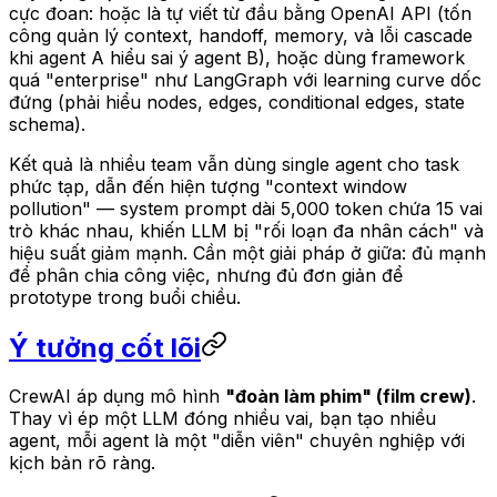
cực đoan: hoặc là tự viết từ đầu bằng OpenAI API (tốn
công quản lý context, handoff, memory, và lỗi cascade
khi agent A hiểu sai ý agent B), hoặc dùng framework
quá "enterprise" như LangGraph với learning curve dốc
đứng (phải hiểu nodes, edges, conditional edges, state
schema).
Kết quả là nhiều team vẫn dùng single agent cho task
phức tạp, dẫn đến hiện tượng "context window
pollution" — system prompt dài 5,000 token chứa 15 vai
trò khác nhau, khiến LLM bị "rối loạn đa nhân cách" và
hiệu suất giảm mạnh. Cần một giải pháp ở giữa: đủ mạnh
để phân chia công việc, nhưng đủ đơn giản để
prototype trong buổi chiều.
Ý tưởng cốt lõi
CrewAI áp dụng mô hình
"đoàn làm phim" (film crew)
.
Thay vì ép một LLM đóng nhiều vai, bạn tạo nhiều
agent, mỗi agent là một "diễn viên" chuyên nghiệp với
kịch bản rõ ràng.