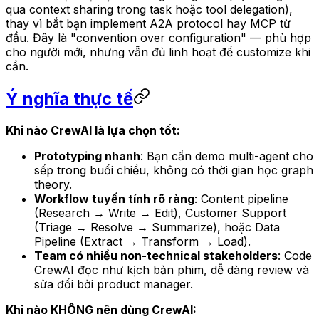
qua context sharing trong task hoặc tool delegation),
thay vì bắt bạn implement A2A protocol hay MCP từ
đầu. Đây là "convention over configuration" — phù hợp
cho người mới, nhưng vẫn đủ linh hoạt để customize khi
cần.
Ý nghĩa thực tế
Khi nào CrewAI là lựa chọn tốt:
Prototyping nhanh
: Bạn cần demo multi-agent cho
sếp trong buổi chiều, không có thời gian học graph
theory.
Workflow tuyến tính rõ ràng
: Content pipeline
(Research → Write → Edit), Customer Support
(Triage → Resolve → Summarize), hoặc Data
Pipeline (Extract → Transform → Load).
Team có nhiều non-technical stakeholders
: Code
CrewAI đọc như kịch bản phim, dễ dàng review và
sửa đổi bởi product manager.
Khi nào KHÔNG nên dùng CrewAI: