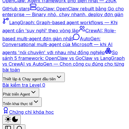
OpenClaw: Agent framework phổ biến nhất — 250K
GitHub stars
GoClaw: OpenClaw rebuilt bằng Go cho
enterprise — Binary nhỏ, chạy nhanh, deploy đơn giản
LangGraph: Graph-based agent workflows — Khi
agent cần 'suy nghĩ' theo vòng lặp
CrewAI: Role-
based multi-agent đơn giản nhất
AutoGen:
Conversational multi-agent của Microsoft — khi AI
agents 'nói chuyện' với nhau như đồng nghiệp
So
sánh 5 framework: OpenClaw vs GoClaw vs LangGraph
vs CrewAI vs AutoGen — Chọn công cụ đúng cho từng
bài toán
Thiết lập & Chạy agent đầu tiên
Bài kiểm tra Level 0
Phát triển Agent
Triển khai thực tế
Chứng chỉ khóa học