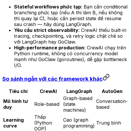
Stateful workflows phức tạp
: Bạn cần conditional
branching phức tạp (nếu A thì làm B, nếu không
thì quay lại C), hoặc cần persist state để resume
sau crash — hãy dùng LangGraph.
Yêu cầu strict observability
: CrewAI thiếu built-in
tracing, checkpointing, và retry logic chặt chẽ so
với LangGraph hay GoClaw.
High-performance production
: CrewAI chạy trên
Python runtime, không có concurrency model
mạnh như GoClaw (goroutines), dễ gặp bottleneck
I/O.
So sánh ngắn với các framework khác
Tiêu chí
CrewAI
LangGraph
AutoGen
Graph-based
Mô hình tư
Conversation-
Role-based
(state
duy
based
machines)
Thấp
Learning
Cao (graph
(Python
Trung bình
curve
programming)
OOP)