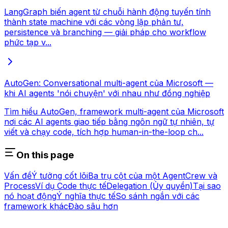
LangGraph biến agent từ chuỗi hành động tuyến tính
thành state machine với các vòng lặp phản tư,
persistence và branching — giải pháp cho workflow
phức tạp v...
AutoGen: Conversational multi-agent của Microsoft —
khi AI agents 'nói chuyện' với nhau như đồng nghiệp
Tìm hiểu AutoGen, framework multi-agent của Microsoft
nơi các AI agents giao tiếp bằng ngôn ngữ tự nhiên, tự
viết và chạy code, tích hợp human-in-the-loop ch...
On this page
Vấn đề
Ý tưởng cốt lõi
Ba trụ cột của một Agent
Crew và
Process
Ví dụ Code thực tế
Delegation (Ủy quyền)
Tại sao
nó hoạt động
Ý nghĩa thực tế
So sánh ngắn với các
framework khác
Đào sâu hơn