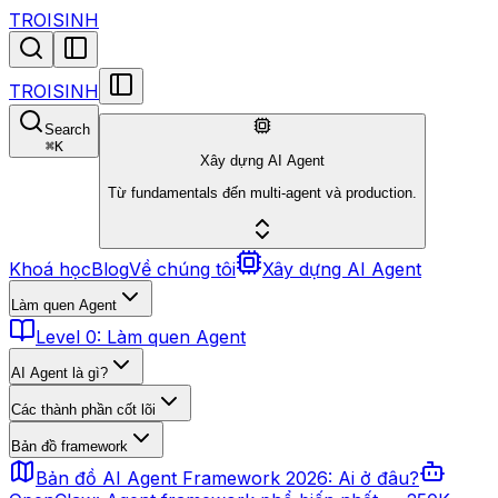
TROISINH
TROISINH
Search
⌘
K
Xây dựng AI Agent
Từ fundamentals đến multi-agent và production.
Khoá học
Blog
Về chúng tôi
Xây dựng AI Agent
Làm quen Agent
Level 0: Làm quen Agent
AI Agent là gì?
Các thành phần cốt lõi
Bản đồ framework
Bản đồ AI Agent Framework 2026: Ai ở đâu?