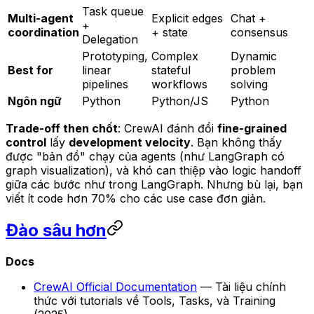
Task queue
Multi-agent
Explicit edges
Chat +
+
coordination
+ state
consensus
Delegation
Prototyping,
Complex
Dynamic
Best for
linear
stateful
problem
pipelines
workflows
solving
Ngôn ngữ
Python
Python/JS
Python
Trade-off then chốt
: CrewAI đánh đổi
fine-grained
control
lấy
development velocity
. Bạn không thấy
được "bản đồ" chạy của agents (như LangGraph có
graph visualization), và khó can thiệp vào logic handoff
giữa các bước như trong LangGraph. Nhưng bù lại, bạn
viết ít code hơn 70% cho các use case đơn giản.
Đào sâu hơn
Docs
CrewAI Official Documentation
— Tài liệu chính
thức với tutorials về Tools, Tasks, và Training