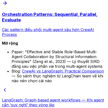
Orchestration Patterns: Sequential, Parallel,
Evaluate
Các pattern điều phối multi-agent sâu hơn CrewAI
Process
Mở rộng
Paper:
"Effective and Stable Role-Based Multi-
Agent Collaboration by Structural Information
Principles"
(Zeng et al., 2023) — Lý thuyết SIRD
đằng sau việc phân vai trong multi-agent systems
Blog:
CrewAI vs LangGraph: Practical Comparison
— So sánh thực nghiệm từ LangChain team về khi
nào nên chọn cái nào
LangGraph: Graph-based agent workflows — Khi agent
cần 'suy nghĩ' theo vòng lặp