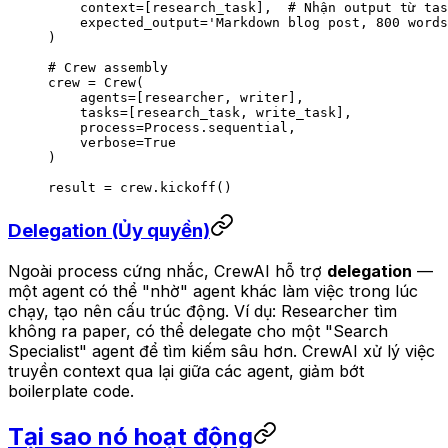
    context
=
[research_task],  
# Nhận output từ tas
    expected_output
=
'Markdown blog post, 800 words
)
# Crew assembly
crew 
=
 Crew(
    agents
=
[researcher, writer],
    tasks
=
[research_task, write_task],
    process
=
Process.sequential,
    verbose
=
True
)
result 
=
 crew.kickoff()
Delegation (Ủy quyền)
Ngoài process cứng nhắc, CrewAI hỗ trợ
delegation
—
một agent có thể "nhờ" agent khác làm việc trong lúc
chạy, tạo nên cấu trúc động. Ví dụ: Researcher tìm
không ra paper, có thể delegate cho một "Search
Specialist" agent để tìm kiếm sâu hơn. CrewAI xử lý việc
truyền context qua lại giữa các agent, giảm bớt
boilerplate code.
Tại sao nó hoạt động