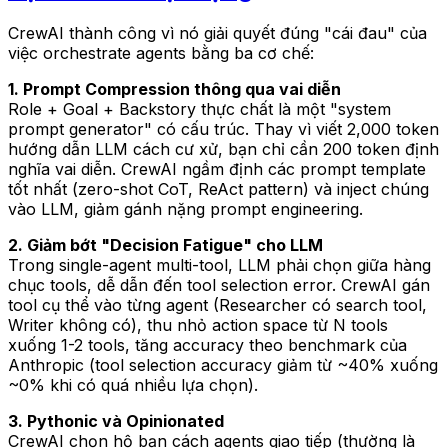
CrewAI thành công vì nó giải quyết đúng "cái đau" của
việc orchestrate agents bằng ba cơ chế:
1. Prompt Compression thông qua vai diễn
Role + Goal + Backstory thực chất là một "system
prompt generator" có cấu trúc. Thay vì viết 2,000 token
hướng dẫn LLM cách cư xử, bạn chỉ cần 200 token định
nghĩa vai diễn. CrewAI ngầm định các prompt template
tốt nhất (zero-shot CoT, ReAct pattern) và inject chúng
vào LLM, giảm gánh nặng prompt engineering.
2. Giảm bớt "Decision Fatigue" cho LLM
Trong single-agent multi-tool, LLM phải chọn giữa hàng
chục tools, dễ dẫn đến tool selection error. CrewAI gán
tool cụ thể vào từng agent (Researcher có search tool,
Writer không có), thu nhỏ action space từ N tools
xuống 1-2 tools, tăng accuracy theo benchmark của
Anthropic (tool selection accuracy giảm từ ~40% xuống
~0% khi có quá nhiều lựa chọn).
3. Pythonic và Opinionated
CrewAI chọn hộ bạn cách agents giao tiếp (thường là