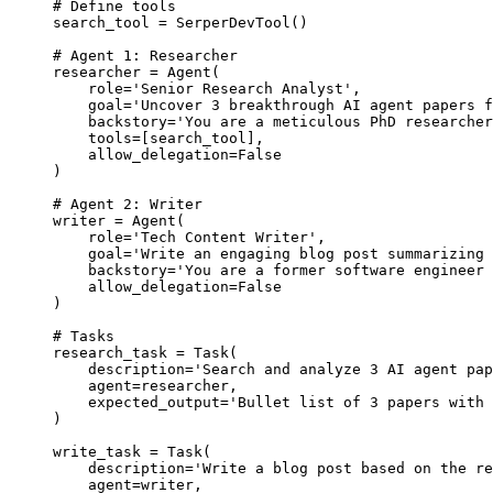
# Define tools
search_tool 
=
 SerperDevTool()
# Agent 1: Researcher
researcher 
=
 Agent(
    role
=
'Senior Research Analyst'
,
    goal
=
'Uncover 3 breakthrough AI agent papers f
    backstory
=
'You are a meticulous PhD researcher
    tools
=
[search_tool],
    allow_delegation
=
False
)
# Agent 2: Writer  
writer 
=
 Agent(
    role
=
'Tech Content Writer'
,
    goal
=
'Write an engaging blog post summarizing 
    backstory
=
'You are a former software engineer 
    allow_delegation
=
False
)
# Tasks
research_task 
=
 Task(
    description
=
'Search and analyze 3 AI agent pap
    agent
=
researcher,
    expected_output
=
'Bullet list of 3 papers with 
)
write_task 
=
 Task(
    description
=
'Write a blog post based on the re
    agent
=
writer,