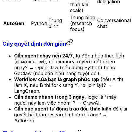
delegation
thận khi
scale)
Trung bình
Trung
Conversational
AutoGen
Python
(research
bình
chat
focus)
Cây quyết định đơn giản
Cần agent chạy nền 24/7
, tự động hóa theo lịch
(
), có memory xuyên suốt nhiều
HEARTBEAT.md
ngày? → OpenClaw (nếu dùng Python) hoặc
GoClaw (nếu cần hiệu năng tuyệt đối).
Workflow của bạn là graph phức tạp
(nếu A thì
làm X, nếu B thì fork sang Y, rồi join lại)? →
LangGraph.
Cần demo nhanh trong 3 ngày
, logic là "mấy
người này làm việc nhóm"? → CrewAI.
Cần các agent tự động trao đổi, thảo luận
để giải
quyết bài toán research chưa rõ ràng? →
AutoGen.