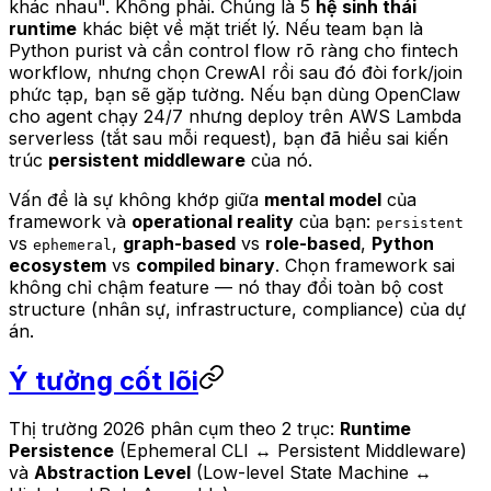
khác nhau". Không phải. Chúng là 5
hệ sinh thái
runtime
khác biệt về mặt triết lý. Nếu team bạn là
Python purist và cần control flow rõ ràng cho fintech
workflow, nhưng chọn CrewAI rồi sau đó đòi fork/join
phức tạp, bạn sẽ gặp tường. Nếu bạn dùng OpenClaw
cho agent chạy 24/7 nhưng deploy trên AWS Lambda
serverless (tắt sau mỗi request), bạn đã hiểu sai kiến
trúc
persistent middleware
của nó.
Vấn đề là sự không khớp giữa
mental model
của
framework và
operational reality
của bạn:
persistent
vs
,
graph-based
vs
role-based
,
Python
ephemeral
ecosystem
vs
compiled binary
. Chọn framework sai
không chỉ chậm feature — nó thay đổi toàn bộ cost
structure (nhân sự, infrastructure, compliance) của dự
án.
Ý tưởng cốt lõi
Thị trường 2026 phân cụm theo 2 trục:
Runtime
Persistence
(Ephemeral CLI ↔ Persistent Middleware)
và
Abstraction Level
(Low-level State Machine ↔