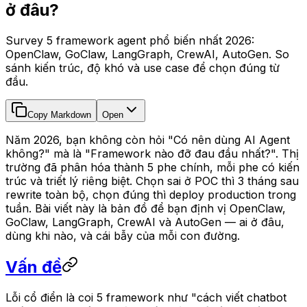
ở đâu?
Survey 5 framework agent phổ biến nhất 2026:
OpenClaw, GoClaw, LangGraph, CrewAI, AutoGen. So
sánh kiến trúc, độ khó và use case để chọn đúng từ
đầu.
Copy Markdown
Open
Năm 2026, bạn không còn hỏi "Có nên dùng AI Agent
không?" mà là "Framework nào đỡ đau đầu nhất?". Thị
trường đã phân hóa thành 5 phe chính, mỗi phe có kiến
trúc và triết lý riêng biệt. Chọn sai ở POC thì 3 tháng sau
rewrite toàn bộ, chọn đúng thì deploy production trong
tuần. Bài viết này là bản đồ để bạn định vị OpenClaw,
GoClaw, LangGraph, CrewAI và AutoGen — ai ở đâu,
dùng khi nào, và cái bẫy của mỗi con đường.
Vấn đề
Lỗi cổ điển là coi 5 framework như "cách viết chatbot