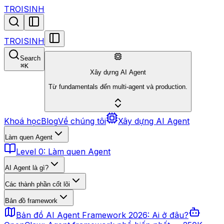
TROISINH
TROISINH
Search
⌘
K
Xây dựng AI Agent
Từ fundamentals đến multi-agent và production.
Khoá học
Blog
Về chúng tôi
Xây dựng AI Agent
Làm quen Agent
Level 0: Làm quen Agent
AI Agent là gì?
Các thành phần cốt lõi
Bản đồ framework
Bản đồ AI Agent Framework 2026: Ai ở đâu?