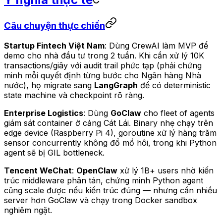
Câu chuyện thực chiến
Startup Fintech Việt Nam
: Dùng CrewAI làm MVP để
demo cho nhà đầu tư trong 2 tuần. Khi cần xử lý 10K
transactions/giây với audit trail phức tạp (phải chứng
minh mỗi quyết định từng bước cho Ngân hàng Nhà
nước), họ migrate sang
LangGraph
để có deterministic
state machine và checkpoint rõ ràng.
Enterprise Logistics
: Dùng
GoClaw
cho fleet of agents
giám sát container ở cảng Cát Lái. Binary nhẹ chạy trên
edge device (Raspberry Pi 4), goroutine xử lý hàng trăm
sensor concurrently không đổ mồ hôi, trong khi Python
agent sẽ bị GIL bottleneck.
Tencent WeChat
:
OpenClaw
xử lý 1B+ users nhờ kiến
trúc middleware phân tán, chứng minh Python agent
cũng scale được nếu kiến trúc đúng — nhưng cần nhiều
server hơn GoClaw và chạy trong Docker sandbox
nghiêm ngặt.