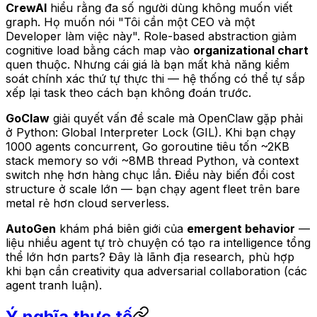
CrewAI
hiểu rằng đa số người dùng không muốn viết
graph. Họ muốn nói "Tôi cần một CEO và một
Developer làm việc này". Role-based abstraction giảm
cognitive load bằng cách map vào
organizational chart
quen thuộc. Nhưng cái giá là bạn mất khả năng kiểm
soát chính xác thứ tự thực thi — hệ thống có thể tự sắp
xếp lại task theo cách bạn không đoán trước.
GoClaw
giải quyết vấn đề scale mà OpenClaw gặp phải
ở Python: Global Interpreter Lock (GIL). Khi bạn chạy
1000 agents concurrent, Go goroutine tiêu tốn ~2KB
stack memory so với ~8MB thread Python, và context
switch nhẹ hơn hàng chục lần. Điều này biến đổi cost
structure ở scale lớn — bạn chạy agent fleet trên bare
metal rẻ hơn cloud serverless.
AutoGen
khám phá biên giới của
emergent behavior
—
liệu nhiều agent tự trò chuyện có tạo ra intelligence tổng
thể lớn hơn parts? Đây là lãnh địa research, phù hợp
khi bạn cần creativity qua adversarial collaboration (các
agent tranh luận).
Ý nghĩa thực tế