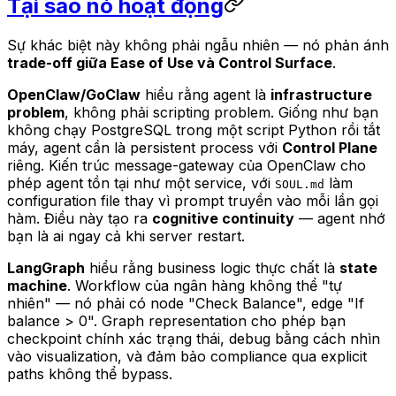
Tại sao nó hoạt động
Sự khác biệt này không phải ngẫu nhiên — nó phản ánh
trade-off giữa Ease of Use và Control Surface
.
OpenClaw/GoClaw
hiểu rằng agent là
infrastructure
problem
, không phải scripting problem. Giống như bạn
không chạy PostgreSQL trong một script Python rồi tắt
máy, agent cần là persistent process với
Control Plane
riêng. Kiến trúc message-gateway của OpenClaw cho
phép agent tồn tại như một service, với
làm
SOUL.md
configuration file thay vì prompt truyền vào mỗi lần gọi
hàm. Điều này tạo ra
cognitive continuity
— agent nhớ
bạn là ai ngay cả khi server restart.
LangGraph
hiểu rằng business logic thực chất là
state
machine
. Workflow của ngân hàng không thể "tự
nhiên" — nó phải có node "Check Balance", edge "If
balance > 0". Graph representation cho phép bạn
checkpoint chính xác trạng thái, debug bằng cách nhìn
vào visualization, và đảm bảo compliance qua explicit
paths không thể bypass.