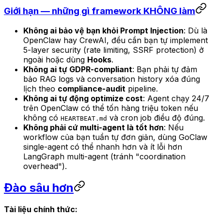
Giới hạn — những gì framework KHÔNG làm
Không ai bảo vệ bạn khỏi Prompt Injection
: Dù là
OpenClaw hay CrewAI, đều cần bạn tự implement
5-layer security (rate limiting, SSRF protection) ở
ngoài hoặc dùng
Hooks
.
Không ai tự GDPR-compliant
: Bạn phải tự đảm
bảo RAG logs và conversation history xóa đúng
lịch theo
compliance-audit
pipeline.
Không ai tự động optimize cost
: Agent chạy 24/7
trên OpenClaw có thể tốn hàng triệu token nếu
không có
và cron job điều độ đúng.
HEARTBEAT.md
Không phải cứ multi-agent là tốt hơn
: Nếu
workflow của bạn tuần tự đơn giản, dùng GoClaw
single-agent có thể nhanh hơn và ít lỗi hơn
LangGraph multi-agent (tránh "coordination
overhead").
Đào sâu hơn
Tài liệu chính thức: