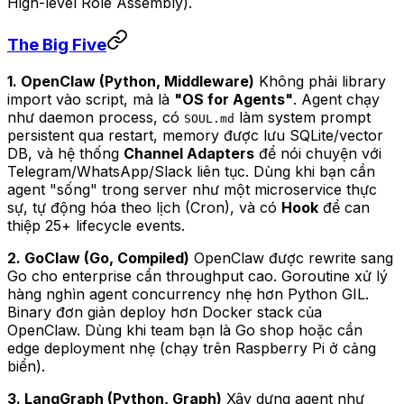
High-level Role Assembly).
The Big Five
1. OpenClaw (Python, Middleware)
Không phải library
import vào script, mà là
"OS for Agents"
. Agent chạy
như daemon process, có
làm system prompt
SOUL.md
persistent qua restart, memory được lưu SQLite/vector
DB, và hệ thống
Channel Adapters
để nói chuyện với
Telegram/WhatsApp/Slack liên tục. Dùng khi bạn cần
agent "sống" trong server như một microservice thực
sự, tự động hóa theo lịch (Cron), và có
Hook
để can
thiệp 25+ lifecycle events.
2. GoClaw (Go, Compiled)
OpenClaw được rewrite sang
Go cho enterprise cần throughput cao. Goroutine xử lý
hàng nghìn agent concurrency nhẹ hơn Python GIL.
Binary đơn giản deploy hơn Docker stack của
OpenClaw. Dùng khi team bạn là Go shop hoặc cần
edge deployment nhẹ (chạy trên Raspberry Pi ở cảng
biển).
3. LangGraph (Python, Graph)
Xây dựng agent như