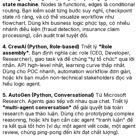
state machine
. Nodes là functions, edges là conditional
routing. Bạn kiểm soát từng bước suy nghĩ, checkpoint
state rõ ràng, và có thể visualize workflow như
flowchart. Dùng khi business logic phức tạp, có nhiều
nhánh điều kiện (fraud detection, insurance claim
processing), cần audit trail tuyệt đối.
4. CrewAI (Python, Role-based)
Triết lý
"Role
assembly"
. Bạn định nghĩa các role (CEO, Developer,
Researcher), giao task và để chúng "tự tổ chức" qua lời
nhắn. API high-level nhất, learning curve thấp nhất.
Dùng cho POC nhanh, automation workflow đơn giản,
hoặc khi bạn muốn non-technical stakeholders đọc và
hiểu logic agent.
5. AutoGen (Python, Conversational)
Từ Microsoft
Research. Agents giao tiếp với nhau qua chat. Triết lý
"multi-agent conversation"
để giải quyết bài toán
research qua thảo luận. Dùng cho prototyping complex
reasoning, hoặc khi bạn cần các agent "tranh luận" để
ra kết quả tốt hơn (ví dụ: một agent viết code, một agent
review, chúng ping-pong đến khi đạt chất lượng).