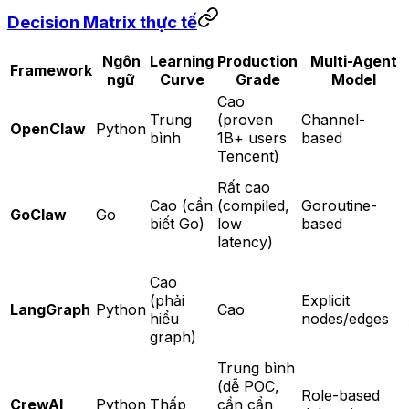
Decision Matrix thực tế
Ngôn
Learning
Production
Multi-Agent
Framework
ngữ
Curve
Grade
Model
Cao
Trung
(proven
Channel-
OpenClaw
Python
bình
1B+ users
based
Tencent)
Rất cao
Cao (cần
(compiled,
Goroutine-
GoClaw
Go
biết Go)
low
based
latency)
Cao
(phải
Explicit
LangGraph
Python
Cao
hiểu
nodes/edges
graph)
Trung bình
(dễ POC,
Role-based
CrewAI
Python
Thấp
cần cẩn