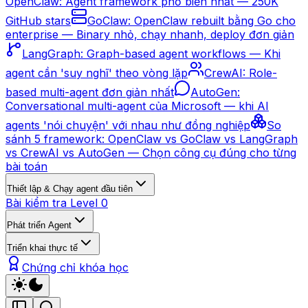
OpenClaw: Agent framework phổ biến nhất — 250K
GitHub stars
GoClaw: OpenClaw rebuilt bằng Go cho
enterprise — Binary nhỏ, chạy nhanh, deploy đơn giản
LangGraph: Graph-based agent workflows — Khi
agent cần 'suy nghĩ' theo vòng lặp
CrewAI: Role-
based multi-agent đơn giản nhất
AutoGen:
Conversational multi-agent của Microsoft — khi AI
agents 'nói chuyện' với nhau như đồng nghiệp
So
sánh 5 framework: OpenClaw vs GoClaw vs LangGraph
vs CrewAI vs AutoGen — Chọn công cụ đúng cho từng
bài toán
Thiết lập & Chạy agent đầu tiên
Bài kiểm tra Level 0
Phát triển Agent
Triển khai thực tế
Chứng chỉ khóa học