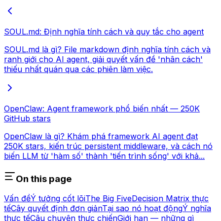
SOUL.md: Định nghĩa tính cách và quy tắc cho agent
SOUL.md là gì? File markdown định nghĩa tính cách và
ranh giới cho AI agent, giải quyết vấn đề 'nhân cách'
thiếu nhất quán qua các phiên làm việc.
OpenClaw: Agent framework phổ biến nhất — 250K
GitHub stars
OpenClaw là gì? Khám phá framework AI agent đạt
250K stars, kiến trúc persistent middleware, và cách nó
biến LLM từ 'hàm số' thành 'tiến trình sống' với khả...
On this page
Vấn đề
Ý tưởng cốt lõi
The Big Five
Decision Matrix thực
tế
Cây quyết định đơn giản
Tại sao nó hoạt động
Ý nghĩa
thực tế
Câu chuyện thực chiến
Giới hạn — những gì