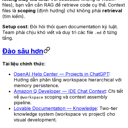
files), bạn vẫn cần RAG để retrieve code cụ thể. Context
files là
scoping
(định hướng) chứ không phải
retrieval
(tìm kiếm).
Setup cost
: Đòi hỏi thói quen documentation kỷ luật.
Team phải chịu khó viết và duy trì các file
ở từng
.md
tầng.
Đào sâu hơn
Tài liệu chính thức
:
OpenAI Help Center — Projects in ChatGPT
:
Hướng dẫn phân tầng workspace hierarchical với
memory persistence.
Amazon Q Developer — IDE Chat Context
: Chi tiết
về
scoping và context assembly
@workspace
pipeline.
Lovable Documentation — Knowledge
: Two-tier
knowledge system (workspace vs project) cho
visual development.