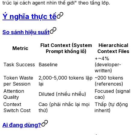
trúc lại cách agent nhìn thế giới" theo tầng lớp.
Ý nghĩa thực tế
So sánh hiệu suất
Flat Context (System
Hierarchical
Metric
Prompt khổng lồ)
Context Files
+~4%
Task Success
Baseline
(developer-
written)
Token Waste
2,000-5,000 tokens lặp
~200 tokens
per Session
lại
(references)
Attention
Focused (signal
Diluted (nhiều nhiễu)
Quality
cao)
Context
Cao (phải nhắc lại mọi
Thấp (tự động
Switch Cost
thứ)
inherit)
Ai đang dùng?