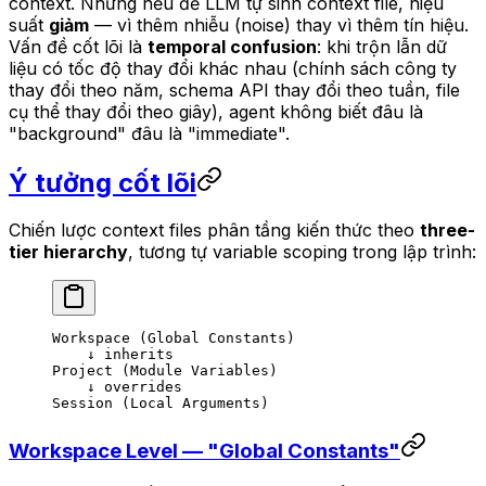
context. Nhưng nếu để LLM tự sinh context file, hiệu
suất
giảm
— vì thêm nhiễu (noise) thay vì thêm tín hiệu.
Vấn đề cốt lõi là
temporal confusion
: khi trộn lẫn dữ
liệu có tốc độ thay đổi khác nhau (chính sách công ty
thay đổi theo năm, schema API thay đổi theo tuần, file
cụ thể thay đổi theo giây), agent không biết đâu là
"background" đâu là "immediate".
Ý tưởng cốt lõi
Chiến lược context files phân tầng kiến thức theo
three-
tier hierarchy
, tương tự variable scoping trong lập trình:
Workspace (Global Constants)
    ↓ inherits
Project (Module Variables)  
    ↓ overrides
Session (Local Arguments)
Workspace Level — "Global Constants"