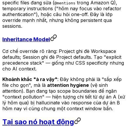
specific files đang sửa (
trong Amazon Q),
@mentions
temporary instructions ("hôm nay focus vào refactor
authentication"), hoặc câu hỏi one-off. Đây là lớp
override mạnh nhất, nhưng không persistent qua
sessions.
Inheritance Model
Cơ chế override rõ ràng: Project ghi đè Workspace
defaults; Session ghi đè Project defaults. Tạo "explicit
precedence stack" — giống như CSS specificity nhưng
cho AI context.
Khoảnh khắc "à ra vậy"
: Đây không phải là "sắp xếp
file cho gọn", mà là
attention hygiene
(vệ sinh
attention). Bạn đang tạo scope boundaries để ngăn
"context pollution" — hiện tượng chi tiết từ dự án A (xử
lý hôm qua) bị hallucinate vào response của dự án B
hôm nay vì cùng chung một context window bẩn.
Tại sao nó hoạt động