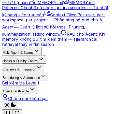
— Từ bộ não đến MEMORY.md
MEMORY.md
Patterns: Ghi nhớ có chọn lọc qua sessions — Từ nhật
ký sang kiến trúc nén
Context Files: Per-user, per-
workspace, per-project — Phân tầng bộ nhớ cho AI
Agent
Quản lý lịch sử hội thoại: Pruning,
summarization, sliding window
RAG cho Agent: Khi
memory không đủ, tìm kiếm thêm — Hierarchical
retrieval thay vì flat search
Multi-Agent & Teams
Hooks & Quality Control
Channels & Integration
Scheduling & Automation
Bài kiểm tra Level 1
Triển khai thực tế
Chứng chỉ khóa học