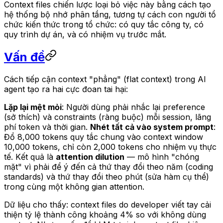
Context files chiến lược loại bỏ việc này bằng cách tạo
hệ thống bộ nhớ phân tầng, tương tự cách con người tổ
chức kiến thức trong tổ chức: có quy tắc công ty, có
quy trình dự án, và có nhiệm vụ trước mắt.
Vấn đề
Cách tiếp cận context "phẳng" (flat context) trong AI
agent tạo ra hai cực đoan tai hại:
Lặp lại mệt mỏi
: Người dùng phải nhắc lại preference
(sở thích) và constraints (ràng buộc) mỗi session, lãng
phí token và thời gian.
Nhét tất cả vào system prompt
:
Đổ 8,000 tokens quy tắc chung vào context window
10,000 tokens, chỉ còn 2,000 tokens cho nhiệm vụ thực
tế. Kết quả là
attention dilution
— mô hình "chóng
mặt" vì phải để ý đến cả thứ thay đổi theo năm (coding
standards) và thứ thay đổi theo phút (sửa hàm cụ thể)
trong cùng một không gian attention.
Dữ liệu cho thấy: context files do developer viết tay cải
thiện tỷ lệ thành công khoảng 4% so với không dùng