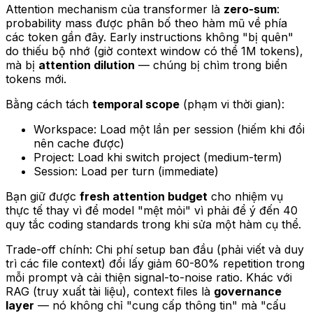
Attention mechanism của transformer là
zero-sum
:
probability mass được phân bố theo hàm mũ về phía
các token gần đây. Early instructions không "bị quên"
do thiếu bộ nhớ (giờ context window có thể 1M tokens),
mà bị
attention dilution
— chúng bị chìm trong biển
tokens mới.
Bằng cách tách
temporal scope
(phạm vi thời gian):
Workspace: Load một lần per session (hiếm khi đổi
nên cache được)
Project: Load khi switch project (medium-term)
Session: Load per turn (immediate)
Bạn giữ được
fresh attention budget
cho nhiệm vụ
thực tế thay vì để model "mệt mỏi" vì phải để ý đến 40
quy tắc coding standards trong khi sửa một hàm cụ thể.
Trade-off chính: Chi phí setup ban đầu (phải viết và duy
trì các file context) đổi lấy giảm 60-80% repetition trong
mỗi prompt và cải thiện signal-to-noise ratio. Khác với
RAG (truy xuất tài liệu), context files là
governance
layer
— nó không chỉ "cung cấp thông tin" mà "cấu