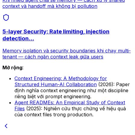
Khi nhiều agent chia sẻ memory — cách xử lý shared
context và handoff mà không bị pollution
5-layer Security: Rate limiting, injection
detection...
Memory isolation và security boundaries khi chạy multi-
tenant — cách ngăn context leak giữa users
Mở rộng
:
Context Engineering: A Methodology for
Structured Human-AI Collaboration
(2026): Paper
định nghĩa context engineering như một discipline
riêng biệt với prompt engineering.
Agent READMEs: An Empirical Study of Context
Files
(2025): Nghiên cứu thực chứng về hiệu quả
của context files trong production.