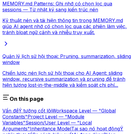
MEMORY.md Patterns: Ghi nhớ có chọn lọc qua
sessions — Từ nhật ký sang kiến trúc nén
Kỹ thuật nén và tái hiện thông tin trong MEMORY.md
giúp AI agent nhớ có chọn lọc qua các phiên làm việc,
tránh bloat ngữ cảnh và nhiễu truy xuất.
Quản lý lịch sử hội thoại: Pruning, summarization, sliding
window
Chiến lược nén lịch sử hội thoại cho AI Agent: sliding
window, recursive summarization và pruning để tránh
hiện tượng lost-in-the-middle và kiểm soát chi phí...
On this page
Vấn đề
Ý tưởng cốt lõi
Workspace Level — "Global
Constants"
Project Level — "Module
Variables"
Session/User Level — "Local
Arguments"
Inheritance Model
Tại sao nó hoạt động
Ý