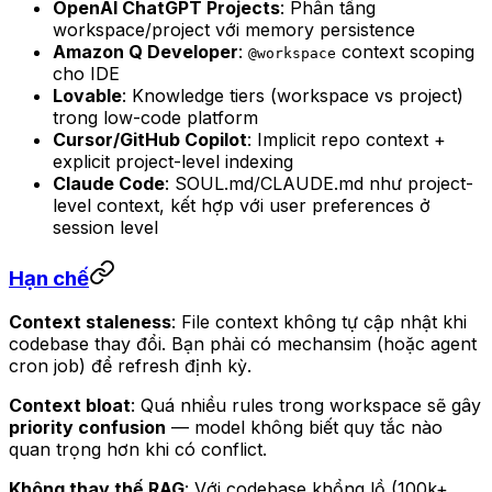
OpenAI ChatGPT Projects
: Phân tầng
workspace/project với memory persistence
Amazon Q Developer
:
context scoping
@workspace
cho IDE
Lovable
: Knowledge tiers (workspace vs project)
trong low-code platform
Cursor/GitHub Copilot
: Implicit repo context +
explicit project-level indexing
Claude Code
: SOUL.md/CLAUDE.md như project-
level context, kết hợp với user preferences ở
session level
Hạn chế
Context staleness
: File context không tự cập nhật khi
codebase thay đổi. Bạn phải có mechansim (hoặc agent
cron job) để refresh định kỳ.
Context bloat
: Quá nhiều rules trong workspace sẽ gây
priority confusion
— model không biết quy tắc nào
quan trọng hơn khi có conflict.
Không thay thế RAG
: Với codebase khổng lồ (100k+