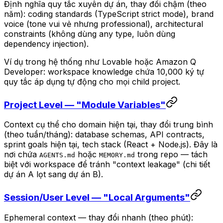
Định nghĩa quy tắc xuyên dự án, thay đổi chậm (theo
năm): coding standards (TypeScript strict mode), brand
voice (tone vui vẻ nhưng professional), architectural
constraints (không dùng any type, luôn dùng
dependency injection).
Ví dụ trong hệ thống như Lovable hoặc Amazon Q
Developer: workspace knowledge chứa 10,000 ký tự
quy tắc áp dụng tự động cho mọi child project.
Project Level — "Module Variables"
Context cụ thể cho domain hiện tại, thay đổi trung bình
(theo tuần/tháng): database schemas, API contracts,
sprint goals hiện tại, tech stack (React + Node.js). Đây là
nơi chứa
hoặc
trong repo — tách
AGENTS.md
MEMORY.md
biệt với workspace để tránh "context leakage" (chi tiết
dự án A lọt sang dự án B).
Session/User Level — "Local Arguments"
Ephemeral context — thay đổi nhanh (theo phút):