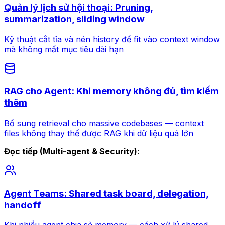
Quản lý lịch sử hội thoại: Pruning,
summarization, sliding window
Kỹ thuật cắt tỉa và nén history để fit vào context window
mà không mất mục tiêu dài hạn
RAG cho Agent: Khi memory không đủ, tìm kiếm
thêm
Bổ sung retrieval cho massive codebases — context
files không thay thế được RAG khi dữ liệu quá lớn
Đọc tiếp (Multi-agent & Security)
:
Agent Teams: Shared task board, delegation,
handoff