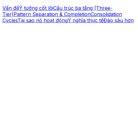
Vấn đề
Ý tưởng cốt lõi
Cấu trúc ba tầng (Three-
Tier)
Pattern Separation & Completion
Consolidation
Cycles
Tại sao nó hoạt động
Ý nghĩa thực tế
Đào sâu hơn