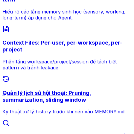
Hiểu rõ các tầng memory sinh học (sensory, working,
long-term) áp dụng cho Agent.
Context Files: Per-user, per-workspace, per-
project
Phân tầng workspace/project/session để tách biệt
pattern và tránh leakage.
Quản lý lịch sử hội thoại: Pruning,
summarization, sliding window
Kỹ thuật xử lý history trước khi nén vào MEMORY.md.