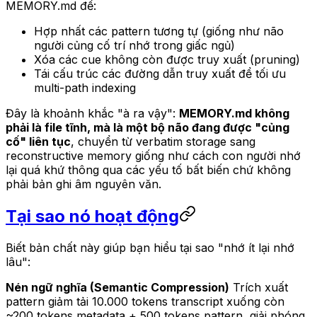
MEMORY.md để:
Hợp nhất các pattern tương tự (giống như não
người củng cố trí nhớ trong giấc ngủ)
Xóa các cue không còn được truy xuất (pruning)
Tái cấu trúc các đường dẫn truy xuất để tối ưu
multi-path indexing
Đây là khoảnh khắc "à ra vậy":
MEMORY.md không
phải là file tĩnh, mà là một bộ não đang được "củng
cố" liên tục
, chuyển từ verbatim storage sang
reconstructive memory giống như cách con người nhớ
lại quá khứ thông qua các yếu tố bất biến chứ không
phải bản ghi âm nguyên văn.
Tại sao nó hoạt động
Biết bản chất này giúp bạn hiểu tại sao "nhớ ít lại nhớ
lâu":
Nén ngữ nghĩa (Semantic Compression)
Trích xuất
pattern giảm tải 10.000 tokens transcript xuống còn
~200 tokens metadata + 500 tokens pattern, giải phóng