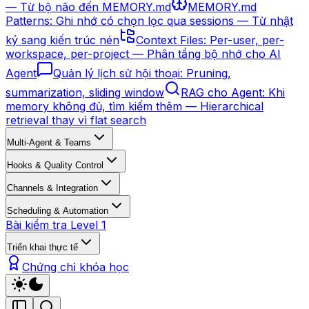
— Từ bộ não đến MEMORY.md
MEMORY.md
Patterns: Ghi nhớ có chọn lọc qua sessions — Từ nhật
ký sang kiến trúc nén
Context Files: Per-user, per-
workspace, per-project — Phân tầng bộ nhớ cho AI
Agent
Quản lý lịch sử hội thoại: Pruning,
summarization, sliding window
RAG cho Agent: Khi
memory không đủ, tìm kiếm thêm — Hierarchical
retrieval thay vì flat search
Multi-Agent & Teams
Hooks & Quality Control
Channels & Integration
Scheduling & Automation
Bài kiểm tra Level 1
Triển khai thực tế
Chứng chỉ khóa học