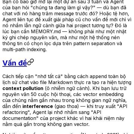
Bạn có bao giờ mở lại một dự án sau 3 tuần và Agent
của bạn hỏi "chúng ta đang làm gì vậy?" — dù bạn đã
chat với nó hàng trăm message trước đó? Hoặc tệ hơn,
Agent liên tục đề xuất giải pháp cũ cho vấn đề mới chỉ vì
nó nhầm lẫn ngữ cảnh giữa hai project tương tự? Đó là
lúc bạn cần MEMORY.md — không phải như một nhật
ký ghi chép nguyên văn, mà như một hệ thống nén
thông tin có chọn lọc dựa trên pattern separation và
multi-path indexing.
Vấn đề
Cách tiếp cận "nhớ tất cả" bằng cách append toàn bộ
lịch sử chat vào file Markdown thực ra tạo ra hiện tượng
context pollution
(ô nhiễm ngữ cảnh). Khi bạn lưu trữ
nguyên văn 50 cuộc hội thoại, các vector embedding
của chúng nằm gần nhau trong không gian ngữ nghĩa,
dẫn đến
interference
(giao thoa) — khi truy xuất "API
refactoring", Agent lại nhớ nhầm sang "API
documentation" của project khác vì hai khái niệm này
nằm quá gần trong không gian vector.