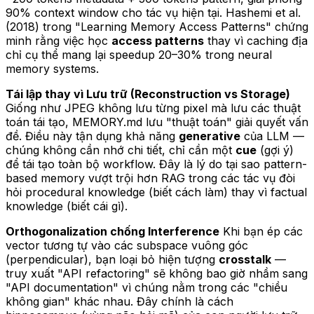
90% context window cho tác vụ hiện tại. Hashemi et al.
(2018) trong "Learning Memory Access Patterns" chứng
minh rằng việc học
access patterns
thay vì caching địa
chỉ cụ thể mang lại speedup 20–30% trong neural
memory systems.
Tái lập thay vì Lưu trữ (Reconstruction vs Storage)
Giống như JPEG không lưu từng pixel mà lưu các thuật
toán tái tạo, MEMORY.md lưu "thuật toán" giải quyết vấn
đề. Điều này tận dụng khả năng
generative
của LLM —
chúng không cần nhớ chi tiết, chỉ cần một
cue
(gợi ý)
để tái tạo toàn bộ workflow. Đây là lý do tại sao pattern-
based memory vượt trội hơn RAG trong các tác vụ đòi
hỏi procedural knowledge (biết cách làm) thay vì factual
knowledge (biết cái gì).
Orthogonalization chống Interference
Khi bạn ép các
vector tương tự vào các subspace vuông góc
(perpendicular), bạn loại bỏ hiện tượng
crosstalk
—
truy xuất "API refactoring" sẽ không bao giờ nhầm sang
"API documentation" vì chúng nằm trong các "chiều
không gian" khác nhau. Đây chính là cách