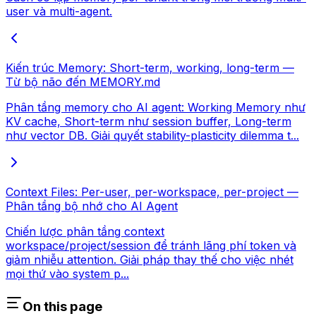
user và multi-agent.
Kiến trúc Memory: Short-term, working, long-term —
Từ bộ não đến MEMORY.md
Phân tầng memory cho AI agent: Working Memory như
KV cache, Short-term như session buffer, Long-term
như vector DB. Giải quyết stability-plasticity dilemma t...
Context Files: Per-user, per-workspace, per-project —
Phân tầng bộ nhớ cho AI Agent
Chiến lược phân tầng context
workspace/project/session để tránh lãng phí token và
giảm nhiễu attention. Giải pháp thay thế cho việc nhét
mọi thứ vào system p...
On this page