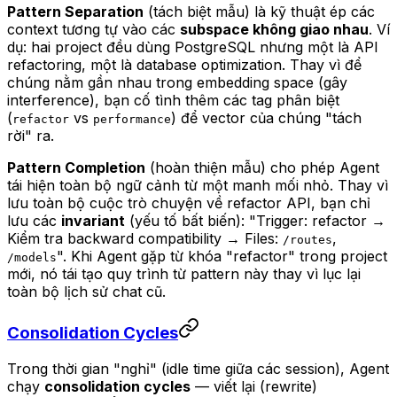
Pattern Separation
(tách biệt mẫu) là kỹ thuật ép các
context tương tự vào các
subspace không giao nhau
. Ví
dụ: hai project đều dùng PostgreSQL nhưng một là API
refactoring, một là database optimization. Thay vì để
chúng nằm gần nhau trong embedding space (gây
interference), bạn cố tình thêm các tag phân biệt
(
vs
) để vector của chúng "tách
refactor
performance
rời" ra.
Pattern Completion
(hoàn thiện mẫu) cho phép Agent
tái hiện toàn bộ ngữ cảnh từ một manh mối nhỏ. Thay vì
lưu toàn bộ cuộc trò chuyện về refactor API, bạn chỉ
lưu các
invariant
(yếu tố bất biến): "Trigger: refactor →
Kiểm tra backward compatibility → Files:
,
/routes
". Khi Agent gặp từ khóa "refactor" trong project
/models
mới, nó tái tạo quy trình từ pattern này thay vì lục lại
toàn bộ lịch sử chat cũ.
Consolidation Cycles
Trong thời gian "nghỉ" (idle time giữa các session), Agent
chạy
consolidation cycles
— viết lại (rewrite)