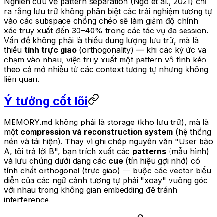
Nghiên cứu về pattern separation (Ngo et al., 2021) chỉ
ra rằng lưu trữ không phân biệt các trải nghiệm tương tự
vào các subspace chồng chéo sẽ làm giảm độ chính
xác truy xuất đến 30–40% trong các tác vụ đa session.
Vấn đề không phải là thiếu dung lượng lưu trữ, mà là
thiếu
tính trực giao
(orthogonality) — khi các ký ức va
chạm vào nhau, việc truy xuất một pattern vô tình kéo
theo cả mớ nhiễu từ các context tương tự nhưng không
liên quan.
Ý tưởng cốt lõi
MEMORY.md không phải là storage (kho lưu trữ), mà là
một
compression và reconstruction system
(hệ thống
nén và tái hiện). Thay vì ghi chép nguyên văn "User bảo
A, tôi trả lời B", bạn trích xuất các
patterns
(mẫu hình)
và lưu chúng dưới dạng các
cue
(tín hiệu gợi nhớ) có
tính chất orthogonal (trực giao) — buộc các vector biểu
diễn của các ngữ cảnh tương tự phải "xoay" vuông góc
với nhau trong không gian embedding để tránh
interference.