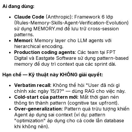
Ai đang dùng:
Claude Code
(Anthropic): Framework 6 lớp
(Rules-Memory-Skills-Agent-Verification-Evolution)
sử dụng MEMORY.md để lưu trữ cross-session
patterns.
Memori
: Memory layer cho LLM agents với
hierarchical encoding.
Production coding agents
: Các team tại FPT
Digital và Eastgate Software sử dụng pattern-based
memory để duy trì context qua các sprint dài.
Hạn chế — Kỹ thuật này KHÔNG giải quyết:
Verbatim recall
: Không thể hỏi "User đã nói gì
chính xác ngày 15/3?" — dùng RAG cho việc này.
Cold-start của pattern mới
: Mất thời gian nén
thông tin thành pattern (cognitive tax upfront).
Over-generalization
: Pattern quá trừu tượng khiến
Agent áp dụng sai context (ví dụ: pattern
"optimization" áp dụng cho cả code lẫn database
khi không nên).