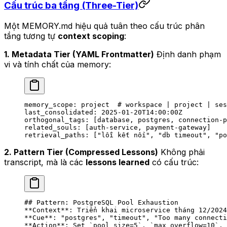
Cấu trúc ba tầng (Three-Tier)
Một MEMORY.md hiệu quả tuân theo cấu trúc phân
tầng tương tự
context scoping
:
1. Metadata Tier (YAML Frontmatter)
Định danh phạm
vi và tính chất của memory:
memory_scope
: 
project
  # workspace | project | ses
last_consolidated
: 
2025-01-20T14:00:00Z
orthogonal_tags
: [
database
, 
postgres
, 
connection-p
related_souls
: [
auth-service
, 
payment-gateway
]
retrieval_paths
: [
"lỗi kết nối"
, 
"db timeout"
, 
"po
2. Pattern Tier (Compressed Lessons)
Không phải
transcript, mà là các
lessons learned
có cấu trúc:
## Pattern: PostgreSQL Pool Exhaustion
**Context**
: Triển khai microservice tháng 12/2024
**Cue**
: "postgres", "timeout", "Too many connecti
**Action**
: Set 
`pool_size=5`
, 
`max_overflow=10`
, 