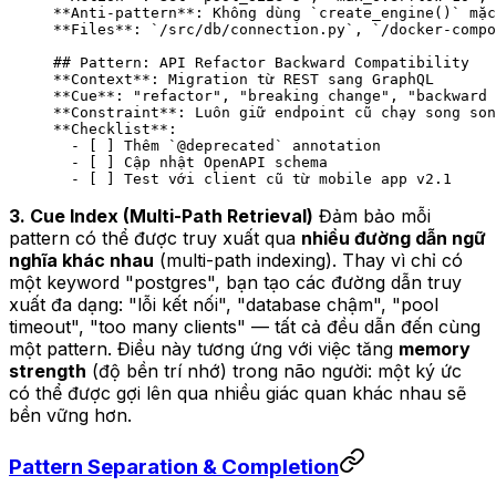
**Anti-pattern**
: Không dùng 
`create_engine()`
 mặc
**Files**
: 
`/src/db/connection.py`
, 
`/docker-compo
## Pattern: API Refactor Backward Compatibility
**Context**
: Migration từ REST sang GraphQL  
**Cue**
: "refactor", "breaking change", "backward 
**Constraint**
: Luôn giữ endpoint cũ chạy song son
**Checklist**
: 
  -
 [ ] Thêm 
`@deprecated`
 annotation  
  -
 [ ] Cập nhật OpenAPI schema  
  -
 [ ] Test với client cũ từ mobile app v2.1
3. Cue Index (Multi-Path Retrieval)
Đảm bảo mỗi
pattern có thể được truy xuất qua
nhiều đường dẫn ngữ
nghĩa khác nhau
(multi-path indexing). Thay vì chỉ có
một keyword "postgres", bạn tạo các đường dẫn truy
xuất đa dạng: "lỗi kết nối", "database chậm", "pool
timeout", "too many clients" — tất cả đều dẫn đến cùng
một pattern. Điều này tương ứng với việc tăng
memory
strength
(độ bền trí nhớ) trong não người: một ký ức
có thể được gợi lên qua nhiều giác quan khác nhau sẽ
bền vững hơn.
Pattern Separation & Completion