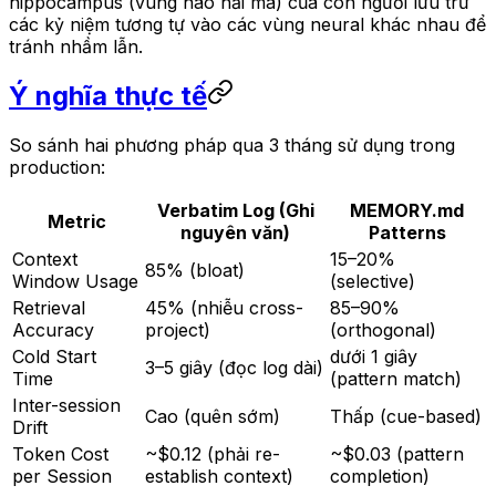
hippocampus (vùng não hải mã) của con người lưu trữ
các kỷ niệm tương tự vào các vùng neural khác nhau để
tránh nhầm lẫn.
Ý nghĩa thực tế
So sánh hai phương pháp qua 3 tháng sử dụng trong
production:
Verbatim Log (Ghi
MEMORY.md
Metric
nguyên văn)
Patterns
Context
15–20%
85% (bloat)
Window Usage
(selective)
Retrieval
45% (nhiễu cross-
85–90%
Accuracy
project)
(orthogonal)
Cold Start
dưới 1 giây
3–5 giây (đọc log dài)
Time
(pattern match)
Inter-session
Cao (quên sớm)
Thấp (cue-based)
Drift
Token Cost
~$0.12 (phải re-
~$0.03 (pattern
per Session
establish context)
completion)