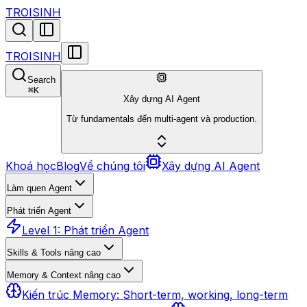
TROISINH
TROISINH
Search
⌘
K
Xây dựng AI Agent
Từ fundamentals đến multi-agent và production.
Khoá học
Blog
Về chúng tôi
Xây dựng AI Agent
Làm quen Agent
Phát triển Agent
Level 1: Phát triển Agent
Skills & Tools nâng cao
Memory & Context nâng cao
Kiến trúc Memory: Short-term, working, long-term