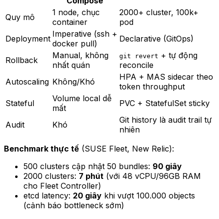
Compose
1 node, chục
2000+ cluster, 100k+
Quy mô
container
pod
Imperative (ssh +
Deployment
Declarative (GitOps)
docker pull)
Manual, không
+ tự động
git revert
Rollback
nhất quán
reconcile
HPA + MAS sidecar theo
Autoscaling
Không/Khó
token throughput
Volume local dễ
Stateful
PVC + StatefulSet sticky
mất
Git history là audit trail tự
Audit
Khó
nhiên
Benchmark thực tế
(SUSE Fleet, New Relic):
500 clusters cập nhật 50 bundles:
90 giây
2000 clusters:
7 phút
(với 48 vCPU/96GB RAM
cho Fleet Controller)
etcd latency:
20 giây
khi vượt 100.000 objects
(cảnh báo bottleneck sớm)