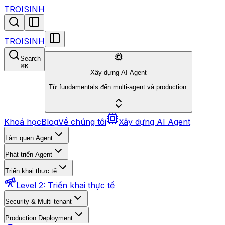
TROISINH
TROISINH
Search
⌘
K
Xây dựng AI Agent
Từ fundamentals đến multi-agent và production.
Khoá học
Blog
Về chúng tôi
Xây dựng AI Agent
Làm quen Agent
Phát triển Agent
Triển khai thực tế
Level 2: Triển khai thực tế
Security & Multi-tenant
Production Deployment