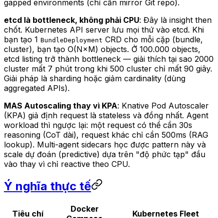
gapped environments (chỉ cần mirror Git repo).
etcd là bottleneck, không phải CPU
: Đây là insight then
chốt. Kubernetes API server lưu mọi thứ vào etcd. Khi
bạn tạo 1
CRD cho mỗi cặp (bundle,
BundleDeployment
cluster), bạn tạo O(N×M) objects. Ở 100.000 objects,
etcd listing trở thành bottleneck — giải thích tại sao 2000
cluster mất 7 phút trong khi 500 cluster chỉ mất 90 giây.
Giải pháp là sharding hoặc giảm cardinality (dùng
aggregated APIs).
MAS Autoscaling thay vì KPA
: Knative Pod Autoscaler
(KPA) giả định request là stateless và đồng nhất. Agent
workload thì ngược lại: một request có thể cần 30s
reasoning (CoT dài), request khác chỉ cần 500ms (RAG
lookup). Multi-agent sidecars học được pattern này và
scale dự đoán (predictive) dựa trên "độ phức tạp" đầu
vào thay vì chỉ reactive theo CPU.
Ý nghĩa thực tế
Docker
Tiêu chí
Kubernetes Fleet