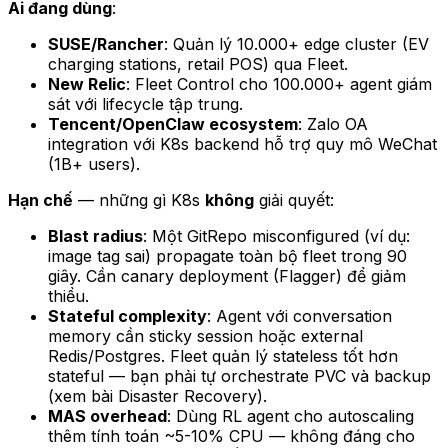
Ai đang dùng
:
SUSE/Rancher
: Quản lý 10.000+ edge cluster (EV
charging stations, retail POS) qua Fleet.
New Relic
: Fleet Control cho 100.000+ agent giám
sát với lifecycle tập trung.
Tencent/OpenClaw ecosystem
: Zalo OA
integration với K8s backend hỗ trợ quy mô WeChat
(1B+ users).
Hạn chế
— những gì K8s
không
giải quyết:
Blast radius
: Một GitRepo misconfigured (ví dụ:
image tag sai) propagate toàn bộ fleet trong 90
giây. Cần canary deployment (Flagger) để giảm
thiểu.
Stateful complexity
: Agent với conversation
memory cần sticky session hoặc external
Redis/Postgres. Fleet quản lý stateless tốt hơn
stateful — bạn phải tự orchestrate PVC và backup
(xem bài Disaster Recovery).
MAS overhead
: Dùng RL agent cho autoscaling
thêm tính toán ~5-10% CPU — không đáng cho