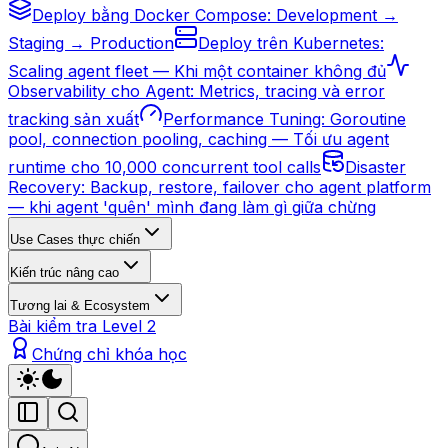
Deploy bằng Docker Compose: Development →
Staging → Production
Deploy trên Kubernetes:
Scaling agent fleet — Khi một container không đủ
Observability cho Agent: Metrics, tracing và error
tracking sản xuất
Performance Tuning: Goroutine
pool, connection pooling, caching — Tối ưu agent
runtime cho 10,000 concurrent tool calls
Disaster
Recovery: Backup, restore, failover cho agent platform
— khi agent 'quên' mình đang làm gì giữa chừng
Use Cases thực chiến
Kiến trúc nâng cao
Tương lai & Ecosystem
Bài kiểm tra Level 2
Chứng chỉ khóa học