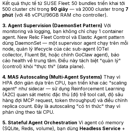
Kết quả thực tế từ SUSE Fleet: 50 bundles triển khai tới
500 cluster chỉ trong
90 giây
— và 2000 cluster trong
7
phút
(với 48 vCPU/96GB RAM cho controller).
3. Agent Supervision (DaemonSet Pattern)
Với
monitoring và logging, bạn không chỉ chạy 1 container
agent. New Relic Fleet Control và Elastic Agent pattern
dùng DaemonSet — một supervisor agent chạy trên mỗi
node, quản lý lifecycle của các sub-agent (OTel
collector, Fluent Bit, hoặc chính GoClaw agent), báo
cáo health về trung tâm. Điều này tách biệt "quản lý"
(control) khỏi "thực thi" (data plane).
4. MAS Autoscaling (Multi-Agent Systems)
Thay vì
HPA đơn giản dựa trên CPU, bạn triển khai các "scaling
agent" như sidecar — sử dụng Reinforcement Learning
(A2C) quan sát metric đặc thù (độ trễ tool call, độ sâu
hàng đợi MCP request, token throughput) và điều chỉnh
replica count. Đây là autoscaling "có tri thức" thay vì
phản ứng theo tải CPU.
5. Stateful Agent Orchestration
Vì agent có memory
(SQLite, Redis, volume), bạn dùng
Headless Service
+