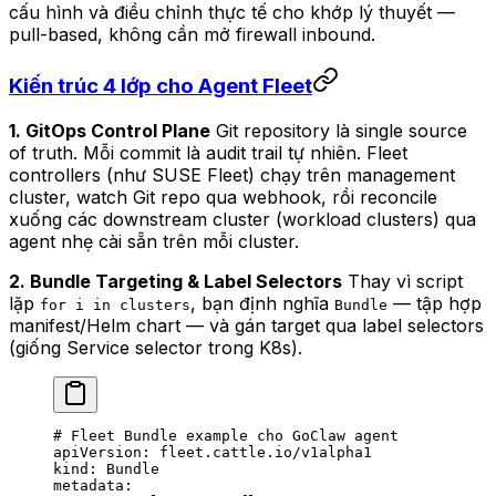
cấu hình và điều chỉnh thực tế cho khớp lý thuyết —
pull-based, không cần mở firewall inbound.
Kiến trúc 4 lớp cho Agent Fleet
1. GitOps Control Plane
Git repository là single source
of truth. Mỗi commit là audit trail tự nhiên. Fleet
controllers (như SUSE Fleet) chạy trên management
cluster, watch Git repo qua webhook, rồi reconcile
xuống các downstream cluster (workload clusters) qua
agent nhẹ cài sẵn trên mỗi cluster.
2. Bundle Targeting & Label Selectors
Thay vì script
lặp
, bạn định nghĩa
— tập hợp
for i in clusters
Bundle
manifest/Helm chart — và gán target qua label selectors
(giống Service selector trong K8s).
# Fleet Bundle example cho GoClaw agent
apiVersion
: 
fleet.cattle.io/v1alpha1
kind
: 
Bundle
metadata
: