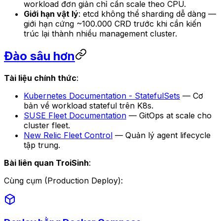
workload đơn giản chỉ cần scale theo CPU.
Giới hạn vật lý
: etcd không thể sharding dễ dàng —
giới hạn cứng ~100.000 CRD trước khi cần kiến
trúc lại thành nhiều management cluster.
Đào sâu hơn
Tài liệu chính thức
:
Kubernetes Documentation - StatefulSets
— Cơ
bản về workload stateful trên K8s.
SUSE Fleet Documentation
— GitOps at scale cho
cluster fleet.
New Relic Fleet Control
— Quản lý agent lifecycle
tập trung.
Bài liên quan TroiSinh
:
Cùng cụm (Production Deploy)
: