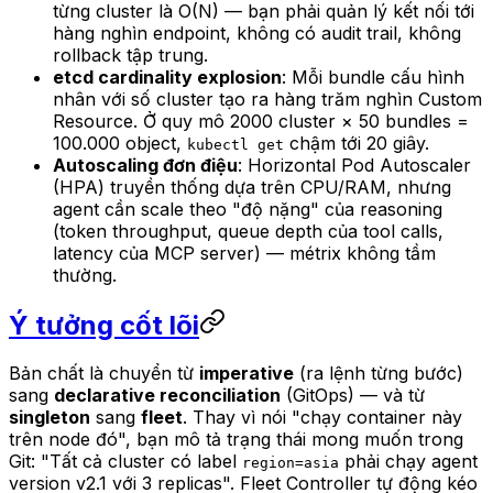
từng cluster là O(N) — bạn phải quản lý kết nối tới
hàng nghìn endpoint, không có audit trail, không
rollback tập trung.
etcd cardinality explosion
: Mỗi bundle cấu hình
nhân với số cluster tạo ra hàng trăm nghìn Custom
Resource. Ở quy mô 2000 cluster × 50 bundles =
100.000 object,
chậm tới 20 giây.
kubectl get
Autoscaling đơn điệu
: Horizontal Pod Autoscaler
(HPA) truyền thống dựa trên CPU/RAM, nhưng
agent cần scale theo "độ nặng" của reasoning
(token throughput, queue depth của tool calls,
latency của MCP server) — métrix không tầm
thường.
Ý tưởng cốt lõi
Bản chất là chuyển từ
imperative
(ra lệnh từng bước)
sang
declarative reconciliation
(GitOps) — và từ
singleton
sang
fleet
. Thay vì nói "chạy container này
trên node đó", bạn mô tả trạng thái mong muốn trong
Git: "Tất cả cluster có label
phải chạy agent
region=asia
version v2.1 với 3 replicas". Fleet Controller tự động kéo