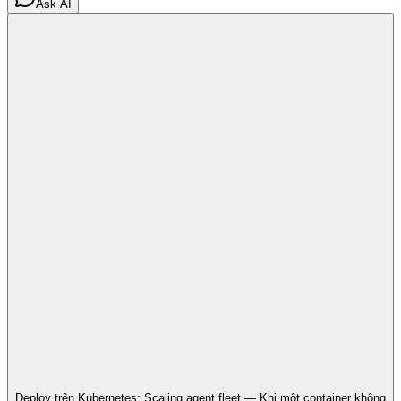
Ask AI
Deploy trên Kubernetes: Scaling agent fleet — Khi một container không