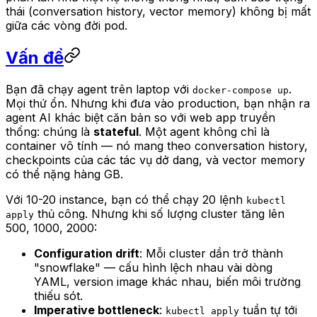
thái (conversation history, vector memory) không bị mất
giữa các vòng đời pod.
Vấn đề
Bạn đã chạy agent trên laptop với
.
docker-compose up
Mọi thứ ổn. Nhưng khi đưa vào production, bạn nhận ra
agent AI khác biệt căn bản so với web app truyền
thống: chúng là
stateful
. Một agent không chỉ là
container vô tính — nó mang theo conversation history,
checkpoints của các tác vụ dở dang, và vector memory
có thể nặng hàng GB.
Với 10-20 instance, bạn có thể chạy 20 lệnh
kubectl
thủ công. Nhưng khi số lượng cluster tăng lên
apply
500, 1000, 2000:
Configuration drift
: Mỗi cluster dần trở thành
"snowflake" — cấu hình lệch nhau vài dòng
YAML, version image khác nhau, biến môi trường
thiếu sót.
Imperative bottleneck
:
tuần tự tới
kubectl apply