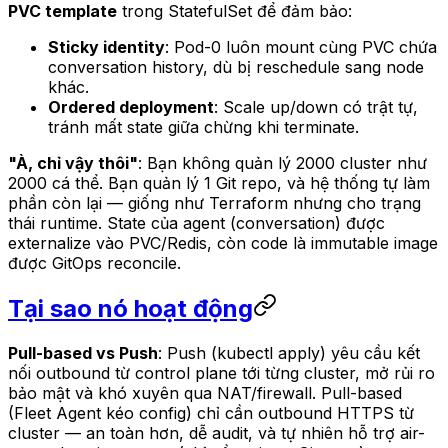
PVC template
trong StatefulSet để đảm bảo:
Sticky identity
: Pod-0 luôn mount cùng PVC chứa
conversation history, dù bị reschedule sang node
khác.
Ordered deployment
: Scale up/down có trật tự,
tránh mất state giữa chừng khi terminate.
"À, chỉ vậy thôi"
: Bạn không quản lý 2000 cluster như
2000 cá thể. Bạn quản lý 1 Git repo, và hệ thống tự làm
phần còn lại — giống như Terraform nhưng cho trạng
thái runtime. State của agent (conversation) được
externalize vào PVC/Redis, còn code là immutable image
được GitOps reconcile.
Tại sao nó hoạt động
Pull-based vs Push
: Push (kubectl apply) yêu cầu kết
nối outbound từ control plane tới từng cluster, mở rủi ro
bảo mật và khó xuyên qua NAT/firewall. Pull-based
(Fleet Agent kéo config) chỉ cần outbound HTTPS từ
cluster — an toàn hơn, dễ audit, và tự nhiên hỗ trợ air-