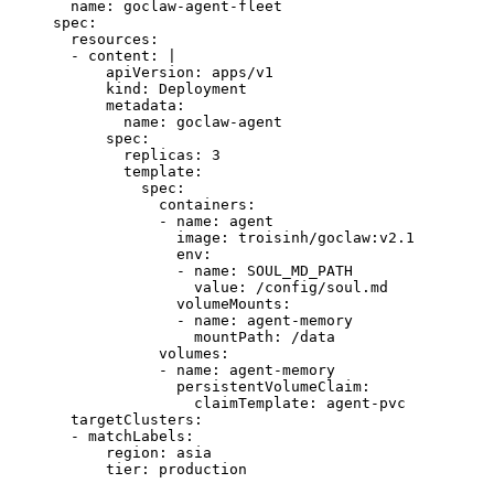
  name
: 
goclaw-agent-fleet
spec
:
  resources
:
  - 
content
: 
|
      apiVersion: apps/v1
      kind: Deployment
      metadata:
        name: goclaw-agent
      spec:
        replicas: 3
        template:
          spec:
            containers:
            - name: agent
              image: troisinh/goclaw:v2.1
              env:
              - name: SOUL_MD_PATH
                value: /config/soul.md
              volumeMounts:
              - name: agent-memory
                mountPath: /data
            volumes:
            - name: agent-memory
              persistentVolumeClaim:
                claimTemplate: agent-pvc
  targetClusters
:
  - 
matchLabels
:
      region
: 
asia
      tier
: 
production