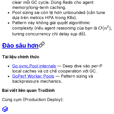
clear mỗi GC cycle. Dùng Redis cho agent
memory/long-term caching.
Pool sizing sai còn tệ hơn unbounded (cần tune
dựa trên metrics HPA trong K8s).
Pattern này không giải quyết algorithmic
2
O(n^2)
(
)
complexity (nếu agent reasoning của bạn là
,
O
n
tuning concurrency chỉ delay sụp đổ).
Đào sâu hơn
Tài liệu chính thức
Go sync.Pool internals
— Deep dive vào per-P
local caches và cơ chế cooperation với GC.
GoPerf Worker Pools
— Pattern sizing và
backpressure mechanics.
Bài viết liên quan TroiSinh
Cùng cụm (Production Deploy):