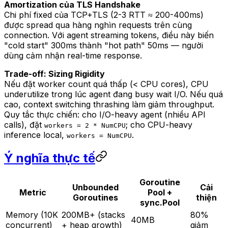
Amortization của TLS Handshake
Chi phí fixed của TCP+TLS (2-3 RTT ≈ 200-400ms)
được spread qua hàng nghìn requests trên cùng
connection. Với agent streaming tokens, điều này biến
"cold start" 300ms thành "hot path" 50ms — người
dùng cảm nhận real-time response.
Trade-off: Sizing Rigidity
Nếu đặt worker count quá thấp (< CPU cores), CPU
underutilize trong lúc agent đang busy wait I/O. Nếu quá
cao, context switching thrashing làm giảm throughput.
Quy tắc thực chiến: cho I/O-heavy agent (nhiều API
calls), đặt
; cho CPU-heavy
workers = 2 * NumCPU
inference local,
.
workers = NumCPU
Ý nghĩa thực tế
Goroutine
Unbounded
Cải
Metric
Pool +
Goroutines
thiện
sync.Pool
Memory (10K
200MB+ (stacks
80%
40MB
concurrent)
+ heap growth)
giảm