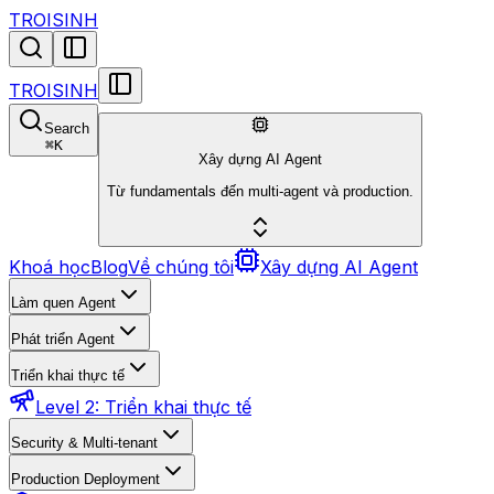
TROISINH
TROISINH
Search
⌘
K
Xây dựng AI Agent
Từ fundamentals đến multi-agent và production.
Khoá học
Blog
Về chúng tôi
Xây dựng AI Agent
Làm quen Agent
Phát triển Agent
Triển khai thực tế
Level 2: Triển khai thực tế
Security & Multi-tenant
Production Deployment