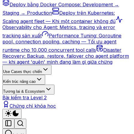
Deploy bằng Docker Compose: Development →
Staging → Production
Deploy trên Kubernetes:
Scaling agent fleet — Khi một container không đủ
Observability cho Agent: Metrics, tracing và error
tracking sản xuất
Performance Tuning: Goroutine
pool, connection pooling, caching — Tối ưu agent
runtime cho 10,000 concurrent tool calls
Disaster
Recovery: Backup, restore, failover cho agent platform
— khi agent 'quên' mình đang làm gì giữa chừng
Use Cases thực chiến
Kiến trúc nâng cao
Tương lai & Ecosystem
Bài kiểm tra Level 2
Chứng chỉ khóa học