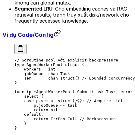
không cần global mutex.
Segmented LRU
: Cho embedding caches và RAG
retrieval results, tránh truy xuất disk/network cho
frequently accessed knowledge.
Ví dụ Code/Config
// Goroutine pool với explicit backpressure
type
 AgentWorkerPool
 struct
 {
    workers   
int
    jobQueue  
chan
 Task
    sem       
chan
 struct
{} 
// Bounded concurrency
}
func
 (
p 
*
AgentWorkerPool
) 
Submit
(
task
 Task
) 
error
 
    select
 {
    case
 p.sem 
<-
 struct
{}{}: 
// Acquire slot
        p.jobQueue 
<-
 task
        return
 nil
    default
:
        return
 ErrPoolFull 
// Backpressure!
    }
}