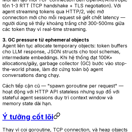
tốn 1-3 RTT (TCP handshake + TLS negotiation). Với
agent streaming tokens qua HTTP/2, việc mở
connection mới cho mỗi request sẽ giết chết latency —
người dùng sẽ thấy khoảng trắng chờ 300-500ms giữa
các token thay vì real-time streaming.
3. GC pressure từ ephemeral objects
Agent liên tục allocate temporary objects: token buffers
cho LLM response, JSON structs cho tool schemas,
intermediate embeddings. Khi hệ thống đạt 100K+
allocations/giây, garbage collector (GC) bước vào stop-
the-world phase, làm đơ cứng toàn bộ agent
conversations đang chạy.
Cách tiếp cận cũ — "spawn goroutine per request" —
hoạt động với HTTP API stateless nhưng sụp đổ với
stateful agent sessions duy trì context window và
memory state dài hạn.
Ý tưởng cốt lõi
Thay vì coi goroutine, TCP connection, và heap objects