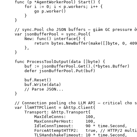
func
 (
p 
*
AgentWorkerPool
) 
Start
() {
    for
 i 
:=
 0
; i 
<
 p.workers; i
++
 {
        go
 p.
worker
()
    }
}
// sync.Pool cho JSON buffers — giảm GC pressure ở
var
 jsonBufferPool 
=
 sync
.
Pool
{
    New: 
func
() 
interface
{} {
        return
 bytes.
NewBuffer
(
make
([]
byte
, 
0
, 
409
    },
}
func
 ProcessToolOutput
(
data
 []
byte
) {
    buf 
:=
 jsonBufferPool.
Get
().(
*
bytes
.
Buffer
)
    defer
 jsonBufferPool.
Put
(buf)
    buf.
Reset
()
    buf.
Write
(data)
    // Parse JSON...
}
// Connection pooling cho LLM API — critical cho s
var
 llmHTTPClient 
=
 &
http
.
Client
{
    Transport: 
&
http
.
Transport
{
        MaxIdleConns:        
100
,
        MaxConnsPerHost:     
100
,
        IdleConnTimeout:     
90
 *
 time.Second,
        ForceAttemptHTTP2:   
true
, 
// HTTP/2 mult
        TLSHandshakeTimeout: 
10
 *
 time.Second,