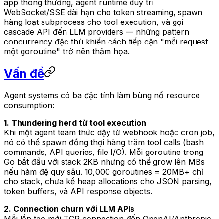
app thông thường, agent runtime duy trì
WebSocket/SSE dài hạn cho token streaming, spawn
hàng loạt subprocess cho tool execution, và gọi
cascade API đến LLM providers — những pattern
concurrency đặc thù khiến cách tiếp cận "mỗi request
một goroutine" trở nên thảm họa.
Vấn đề
Agent systems có ba đặc tính làm bùng nổ resource
consumption:
1. Thundering herd từ tool execution
Khi một agent team thức dậy từ webhook hoặc cron job,
nó có thể spawn đồng thợi hàng trăm tool calls (bash
commands, API queries, file I/O). Mỗi goroutine trong
Go bắt đầu với stack 2KB nhưng có thể grow lên MBs
nếu hàm đệ quy sâu. 10,000 goroutines = 20MB+ chỉ
cho stack, chưa kể heap allocations cho JSON parsing,
token buffers, và API response objects.
2. Connection churn với LLM APIs
Mỗi lần tạo mới TCP connection đến OpenAI/Anthropic