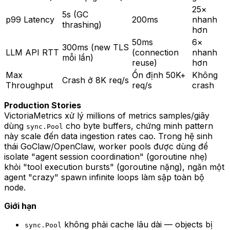
25×
5s (GC
p99 Latency
200ms
nhanh
thrashing)
hơn
50ms
6×
300ms (new TLS
LLM API RTT
(connection
nhanh
mỗi lần)
reuse)
hơn
Max
Ổn định 50K+
Không
Crash ở 8K req/s
Throughput
req/s
crash
Production Stories
VictoriaMetrics xử lý millions of metrics samples/giây
dùng
cho byte buffers, chứng minh pattern
sync.Pool
này scale đến data ingestion rates cao. Trong hệ sinh
thái GoClaw/OpenClaw, worker pools được dùng để
isolate "agent session coordination" (goroutine nhẹ)
khỏi "tool execution bursts" (goroutine nặng), ngăn một
agent "crazy" spawn infinite loops làm sập toàn bộ
node.
Giới hạn
không phải cache lâu dài — objects bị
sync.Pool