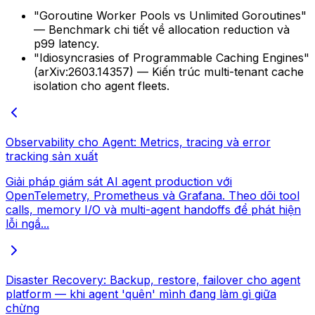
"Goroutine Worker Pools vs Unlimited Goroutines"
— Benchmark chi tiết về allocation reduction và
p99 latency.
"Idiosyncrasies of Programmable Caching Engines"
(arXiv:2603.14357) — Kiến trúc multi-tenant cache
isolation cho agent fleets.
Observability cho Agent: Metrics, tracing và error
tracking sản xuất
Giải pháp giám sát AI agent production với
OpenTelemetry, Prometheus và Grafana. Theo dõi tool
calls, memory I/O và multi-agent handoffs để phát hiện
lỗi ngầ...
Disaster Recovery: Backup, restore, failover cho agent
platform — khi agent 'quên' mình đang làm gì giữa
chừng