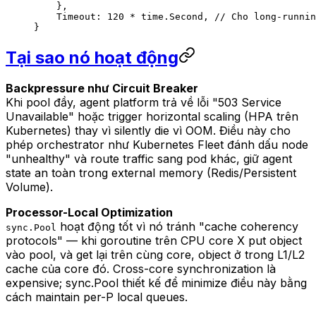
    },
    Timeout: 
120
 *
 time.Second, 
// Cho long-runnin
}
Tại sao nó hoạt động
Backpressure như Circuit Breaker
Khi pool đầy, agent platform trả về lỗi "503 Service
Unavailable" hoặc trigger horizontal scaling (HPA trên
Kubernetes) thay vì silently die vì OOM. Điều này cho
phép orchestrator như Kubernetes Fleet đánh dấu node
"unhealthy" và route traffic sang pod khác, giữ agent
state an toàn trong external memory (Redis/Persistent
Volume).
Processor-Local Optimization
hoạt động tốt vì nó tránh "cache coherency
sync.Pool
protocols" — khi goroutine trên CPU core X put object
vào pool, và get lại trên cùng core, object ở trong L1/L2
cache của core đó. Cross-core synchronization là
expensive; sync.Pool thiết kế để minimize điều này bằng
cách maintain per-P local queues.