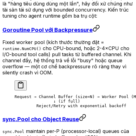
là "hàng tiêu dùng dùng một lần", hãy đối xử chúng như
tài sản tái sử dụng với bounded concurrency. Kiến trúc
tuning cho agent runtime gồm ba trụ cột:
Goroutine Pool với Backpressure
Fixed worker pool (kích thước thường đặt =
cho CPU-bound, hoặc 2-4×CPU cho
runtime.NumCPU()
I/O-bound tool calls) pull tasks từ buffered channel. Khi
channel đầy, hệ thống trả về lỗi "busy" hoặc queue
overflow — một cơ chế
backpressure
rõ ràng thay vì
silently crash vì OOM.
Request → Channel Buffer (size=N) → Worker Pool (M
                ↓ (if full)
         Reject/Retry with exponential backoff
sync.Pool cho Object Reuse
maintain per-P (processor-local) queues của
sync.Pool