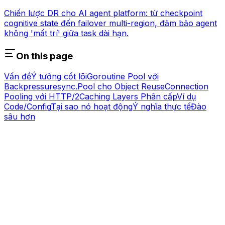
Chiến lược DR cho AI agent platform: từ checkpoint
cognitive state đến failover multi-region, đảm bảo agent
không 'mất trí' giữa task dài hạn.
On this page
Vấn đề
Ý tưởng cốt lõi
Goroutine Pool với
Backpressure
sync.Pool cho Object Reuse
Connection
Pooling với HTTP/2
Caching Layers Phân cấp
Ví dụ
Code/Config
Tại sao nó hoạt động
Ý nghĩa thực tế
Đào
sâu hơn