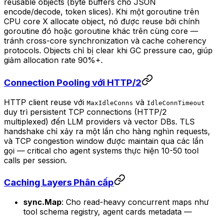
reusable objects (byte buffers cho JSON
encode/decode, token slices). Khi một goroutine trên
CPU core X allocate object, nó được reuse bởi chính
goroutine đó hoặc goroutine khác trên cùng core —
tránh cross-core synchronization và cache coherency
protocols. Objects chỉ bị clear khi GC pressure cao, giúp
giảm allocation rate 90%+.
Connection Pooling với HTTP/2
HTTP client reuse với
và
MaxIdleConns
IdleConnTimeout
duy trì persistent TCP connections (HTTP/2
multiplexed) đến LLM providers và vector DBs. TLS
handshake chỉ xảy ra một lần cho hàng nghìn requests,
và TCP congestion window được maintain qua các lần
gọi — critical cho agent systems thực hiện 10-50 tool
calls per session.
Caching Layers Phân cấp
sync.Map
: Cho read-heavy concurrent maps như
tool schema registry, agent cards metadata —