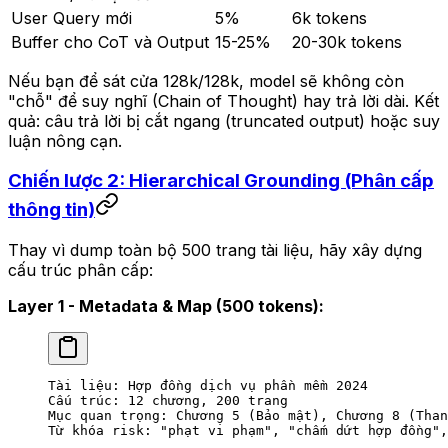
User Query mới
5%
6k tokens
Buffer cho CoT và Output
15-25%
20-30k tokens
Nếu bạn để sát cửa 128k/128k, model sẽ không còn
"chỗ" để suy nghĩ (Chain of Thought) hay trả lời dài. Kết
quả: câu trả lời bị cắt ngang (truncated output) hoặc suy
luận nông cạn.
Chiến lược 2: Hierarchical Grounding (Phân cấp
thông tin)
Thay vì dump toàn bộ 500 trang tài liệu, hãy xây dựng
cấu trúc phân cấp:
Layer 1 - Metadata & Map (500 tokens):
Tài liệu: Hợp đồng dịch vụ phần mềm 2024
Cấu trúc: 12 chương, 200 trang
Mục quan trọng: Chương 5 (Bảo mật), Chương 8 (Than
Từ khóa risk: "phạt vi phạm", "chấm dứt hợp đồng",