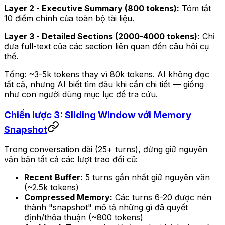
Layer 2 - Executive Summary (800 tokens):
Tóm tắt
10 điểm chính của toàn bộ tài liệu.
Layer 3 - Detailed Sections (2000-4000 tokens):
Chỉ
đưa full-text của các section liên quan đến câu hỏi cụ
thể.
Tổng: ~3-5k tokens thay vì 80k tokens. AI không đọc
tất cả, nhưng AI biết
tìm đâu
khi cần chi tiết — giống
như con người dùng mục lục để tra cứu.
Chiến lược 3: Sliding Window với Memory
Snapshot
Trong conversation dài (25+ turns), đừng giữ nguyên
văn bản tất cả các lượt trao đổi cũ:
Recent Buffer:
5 turns gần nhất giữ nguyên văn
(~2.5k tokens)
Compressed Memory:
Các turns 6-20 được nén
thành "snapshot" mô tả những gì đã quyết
định/thỏa thuận (~800 tokens)