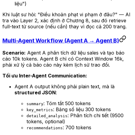
liệu")
Khi luật sư hỏi:
"Điều khoản phạt vi phạm ở đâu?"
— AI
tra vào Layer 2, xác định ở Chương 8, sau đó retrieve
full-text từ source (nếu cần) thay vì đọc cả 200 trang.
Multi-Agent Workflow (Agent A → Agent B)
Scenario:
Agent A phân tích dữ liệu sales và tạo báo
cáo 10k tokens. Agent B chỉ có Context Window 16k,
phải xử lý cả báo cáo này kèm lịch sử trao đổi.
Tối ưu Inter-Agent Communication:
Agent A output không phải plain text, mà là
structured JSON
:
: Tóm tắt 500 tokens
summary
: Bảng số liệu 300 tokens
key_metrics
: Phân tích chi tiết (9500
detailed_analysis
tokens, optional)
: 700 tokens
recommendations