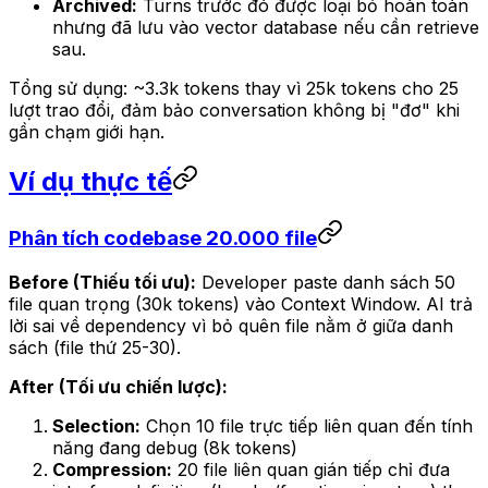
Archived:
Turns trước đó được loại bỏ hoàn toàn
nhưng đã lưu vào vector database nếu cần retrieve
sau.
Tổng sử dụng: ~3.3k tokens thay vì 25k tokens cho 25
lượt trao đổi, đảm bảo conversation không bị "đơ" khi
gần chạm giới hạn.
Ví dụ thực tế
Phân tích codebase 20.000 file
Before (Thiếu tối ưu):
Developer paste danh sách 50
file quan trọng (30k tokens) vào Context Window. AI trả
lời sai về dependency vì bỏ quên file nằm ở giữa danh
sách (file thứ 25-30).
After (Tối ưu chiến lược):
Selection:
Chọn 10 file trực tiếp liên quan đến tính
năng đang debug (8k tokens)
Compression:
20 file liên quan gián tiếp chỉ đưa