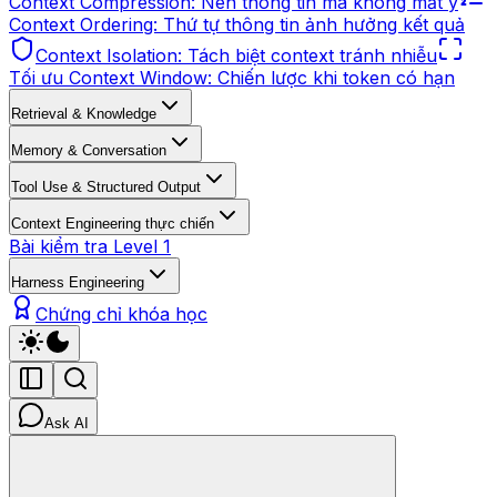
Context Compression: Nén thông tin mà không mất ý
Context Ordering: Thứ tự thông tin ảnh hưởng kết quả
Context Isolation: Tách biệt context tránh nhiễu
Tối ưu Context Window: Chiến lược khi token có hạn
Retrieval & Knowledge
Memory & Conversation
Tool Use & Structured Output
Context Engineering thực chiến
Bài kiểm tra Level 1
Harness Engineering
Chứng chỉ khóa học
Ask AI