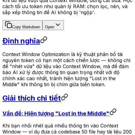
Khi dữ liệu vượt quá Context Window, đừng cắt bừa. Học
cách tối ưu token như quản lý RAM: chọn lọc, nén, và
sắp xếp thông tin để AI không bị 'ngộp'.
Copy Markdown
Open
Định nghĩa
Context Window Optimization là kỹ thuật phân bổ tài
nguyên token có hạn một cách chiến lược — không chỉ
để "nhét vừa" dữ liệu vào Context Window, mà để đảm
bảo AI xử lý được thông tin quan trọng nhất với độ
chính xác cao nhất, tránh hiện tượng "Lost in the
Middle" khi thông tin bị chìm giữa biển token.
Giải thích chi tiết
Vấn đề: Hiện tượng "Lost in the Middle"
Khi bạn nhồi nhét quá nhiều thông tin vào Context
Window — ví dụ đưa cả codebase 50 file hay tài liệu 200