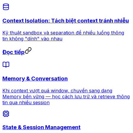
Context Isolation: Tách biệt context tránh nhiễu
Kỹ thuật sandbox và separation để nhiều luồng thông
tin không "dính" vào nhau
Đọc tiếp
Memory & Conversation
Khi context vượt quá window, chuyển sang dạng
Memory bền vững — học cách lưu trữ và retrieve thông
tin qua nhiều session
State & Session Management