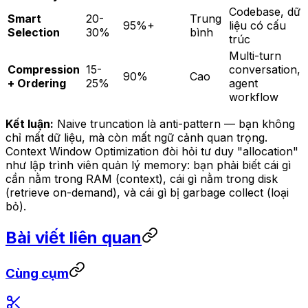
Codebase, dữ
Smart
20-
Trung
95%+
liệu có cấu
Selection
30%
bình
trúc
Multi-turn
Compression
15-
conversation,
90%
Cao
+ Ordering
25%
agent
workflow
Kết luận:
Naive truncation là anti-pattern — bạn không
chỉ mất dữ liệu, mà còn mất ngữ cảnh quan trọng.
Context Window Optimization đòi hỏi tư duy "allocation"
như lập trình viên quản lý memory: bạn phải biết
cái gì
cần nằm trong RAM (context),
cái gì
nằm trong disk
(retrieve on-demand), và
cái gì
bị garbage collect (loại
bỏ).
Bài viết liên quan
Cùng cụm