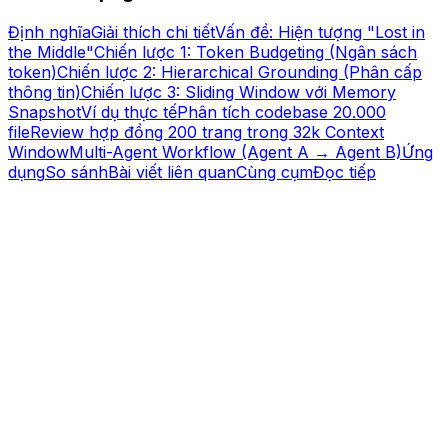
Định nghĩa
Giải thích chi tiết
Vấn đề: Hiện tượng "Lost in
the Middle"
Chiến lược 1: Token Budgeting (Ngân sách
token)
Chiến lược 2: Hierarchical Grounding (Phân cấp
thông tin)
Chiến lược 3: Sliding Window với Memory
Snapshot
Ví dụ thực tế
Phân tích codebase 20.000
file
Review hợp đồng 200 trang trong 32k Context
Window
Multi-Agent Workflow (Agent A → Agent B)
Ứng
dụng
So sánh
Bài viết liên quan
Cùng cụm
Đọc tiếp