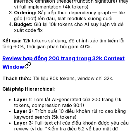
interface definition (header/function signature) thay
vì full implementation (4k tokens)
Ordering:
Sắp xếp theo dependency graph — file
gốc (root) lên đầu, leaf modules xuống cuối
Budget:
Giữ lại 10k tokens cho AI suy luận và đề
xuất code fix
Kết quả:
12k tokens sử dụng, độ chính xác tìm kiếm lỗi
tăng 60%, thời gian phản hồi giảm 40%.
Review hợp đồng 200 trang trong 32k Context
Window
Thách thức:
Tài liệu 80k tokens, window chỉ 32k.
Giải pháp Hierarchical:
Layer 1:
Tóm tắt AI-generated của 200 trang (1k
tokens, compression ratio 80:1)
Layer 2:
Trích xuất 10 điều khoản rủi ro cao bằng
keyword search (5k tokens)
Layer 3:
Full-text chỉ của điều khoản được yêu cầu
review (ví dụ: "Kiểm tra điều 5.2 về bảo mật dữ