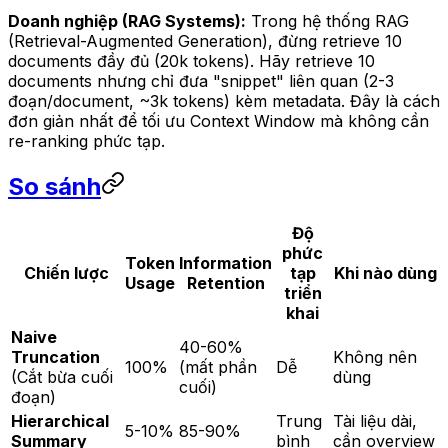
Doanh nghiệp (RAG Systems):
Trong hệ thống RAG
(Retrieval-Augmented Generation), đừng retrieve 10
documents đầy đủ (20k tokens). Hãy retrieve 10
documents nhưng chỉ đưa "snippet" liên quan (2-3
đoạn/document, ~3k tokens) kèm metadata. Đây là cách
đơn giản nhất để tối ưu Context Window mà không cần
re-ranking phức tạp.
So sánh
Độ
phức
Token
Information
Chiến lược
tạp
Khi nào dùng
Usage
Retention
triển
khai
Naive
40-60%
Truncation
Không nên
100%
(mất phần
Dễ
(Cắt bừa cuối
dùng
cuối)
đoạn)
Hierarchical
Trung
Tài liệu dài,
5-10%
85-90%
Summary
bình
cần overview