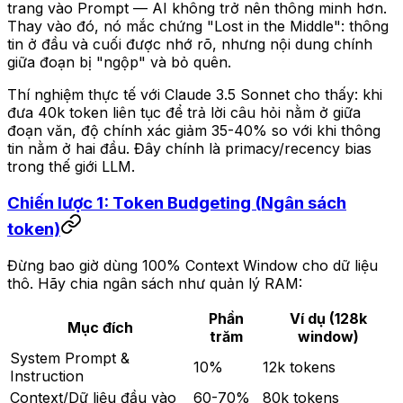
trang vào Prompt — AI không trở nên thông minh hơn.
Thay vào đó, nó mắc chứng "Lost in the Middle": thông
tin ở đầu và cuối được nhớ rõ, nhưng nội dung chính
giữa đoạn bị "ngộp" và bỏ quên.
Thí nghiệm thực tế với Claude 3.5 Sonnet cho thấy: khi
đưa 40k token liên tục để trả lời câu hỏi nằm ở giữa
đoạn văn, độ chính xác giảm 35-40% so với khi thông
tin nằm ở hai đầu. Đây chính là primacy/recency bias
trong thế giới LLM.
Chiến lược 1: Token Budgeting (Ngân sách
token)
Đừng bao giờ dùng 100% Context Window cho dữ liệu
thô. Hãy chia ngân sách như quản lý RAM:
Phần
Ví dụ (128k
Mục đích
trăm
window)
System Prompt &
10%
12k tokens
Instruction
Context/Dữ liệu đầu vào
60-70%
80k tokens