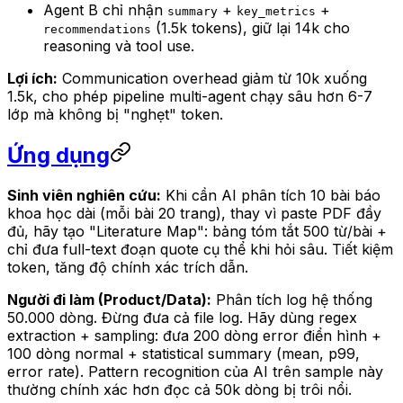
Agent B chỉ nhận
+
+
summary
key_metrics
(1.5k tokens), giữ lại 14k cho
recommendations
reasoning và tool use.
Lợi ích:
Communication overhead giảm từ 10k xuống
1.5k, cho phép pipeline multi-agent chạy sâu hơn 6-7
lớp mà không bị "nghẹt" token.
Ứng dụng
Sinh viên nghiên cứu:
Khi cần AI phân tích 10 bài báo
khoa học dài (mỗi bài 20 trang), thay vì paste PDF đầy
đủ, hãy tạo "Literature Map": bảng tóm tắt 500 từ/bài +
chỉ đưa full-text đoạn quote cụ thể khi hỏi sâu. Tiết kiệm
token, tăng độ chính xác trích dẫn.
Người đi làm (Product/Data):
Phân tích log hệ thống
50.000 dòng. Đừng đưa cả file log. Hãy dùng regex
extraction + sampling: đưa 200 dòng error điển hình +
100 dòng normal + statistical summary (mean, p99,
error rate). Pattern recognition của AI trên sample này
thường chính xác hơn đọc cả 50k dòng bị trôi nổi.