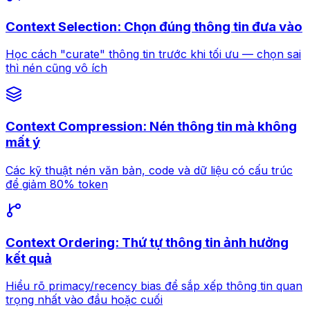
Context Selection: Chọn đúng thông tin đưa vào
Học cách "curate" thông tin trước khi tối ưu — chọn sai
thì nén cũng vô ích
Context Compression: Nén thông tin mà không
mất ý
Các kỹ thuật nén văn bản, code và dữ liệu có cấu trúc
để giảm 80% token
Context Ordering: Thứ tự thông tin ảnh hưởng
kết quả
Hiểu rõ primacy/recency bias để sắp xếp thông tin quan
trọng nhất vào đầu hoặc cuối