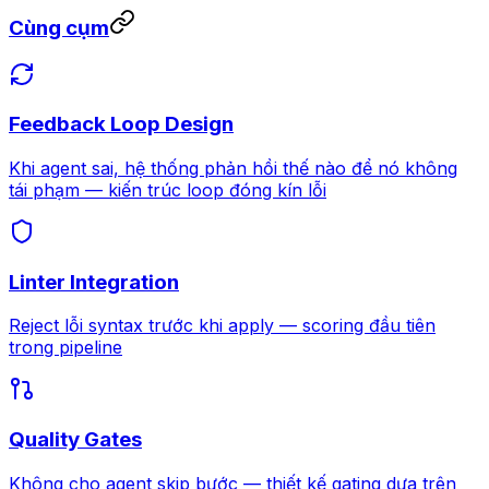
Cùng cụm
Feedback Loop Design
Khi agent sai, hệ thống phản hồi thế nào để nó không
tái phạm — kiến trúc loop đóng kín lỗi
Linter Integration
Reject lỗi syntax trước khi apply — scoring đầu tiên
trong pipeline
Quality Gates
Không cho agent skip bước — thiết kế gating dựa trên