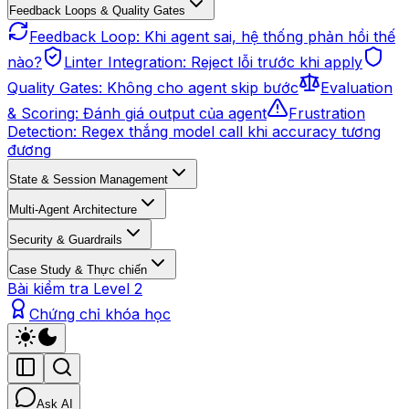
Feedback Loops & Quality Gates
Feedback Loop: Khi agent sai, hệ thống phản hồi thế
nào?
Linter Integration: Reject lỗi trước khi apply
Quality Gates: Không cho agent skip bước
Evaluation
& Scoring: Đánh giá output của agent
Frustration
Detection: Regex thắng model call khi accuracy tương
đương
State & Session Management
Multi-Agent Architecture
Security & Guardrails
Case Study & Thực chiến
Bài kiểm tra Level 2
Chứng chỉ khóa học
Ask AI