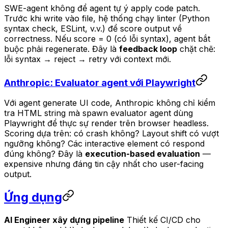
SWE-agent không để agent tự ý apply code patch.
Trước khi write vào file, hệ thống chạy linter (Python
syntax check, ESLint, v.v.) để score output về
correctness. Nếu score = 0 (có lỗi syntax), agent bắt
buộc phải regenerate. Đây là
feedback loop
chặt chẽ:
lỗi syntax → reject → retry với context mới.
Anthropic: Evaluator agent với Playwright
Với agent generate UI code, Anthropic không chỉ kiểm
tra HTML string mà spawn evaluator agent dùng
Playwright để thực sự render trên browser headless.
Scoring dựa trên: có crash không? Layout shift có vượt
ngưỡng không? Các interactive element có respond
đúng không? Đây là
execution-based evaluation
—
expensive nhưng đáng tin cậy nhất cho user-facing
output.
Ứng dụng
AI Engineer xây dựng pipeline
Thiết kế CI/CD cho