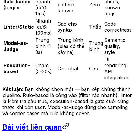
Rule-based
nhanh
check,
pattern
Zero
(Regex)
(dưới
known
known
1ms)
bugs
Nhanh
Cao cho
Code
Linter/Static
(dưới
Thấp
syntax
correctness
100ms)
Trung
Trung bình
Semantic
Model-as-
Trung
bình (1-
(bias có thể
quality,
Judge
bình
3s)
xảy ra)
style
UI
Execution-
Chậm
rendering,
Cao nhất
Cao
based
(5-30s)
API
integration
Kết luận
: Bạn không chọn một — bạn xếp chúng thành
pipeline. Rule-based là cổng vào (filter rác nhanh), linter
là kiểm tra cấu trúc, execution-based là gate cuối cùng
trước khi đến user. Model-as-judge dùng cho sampling
và corner cases mà rule không cover.
Bài viết liên quan