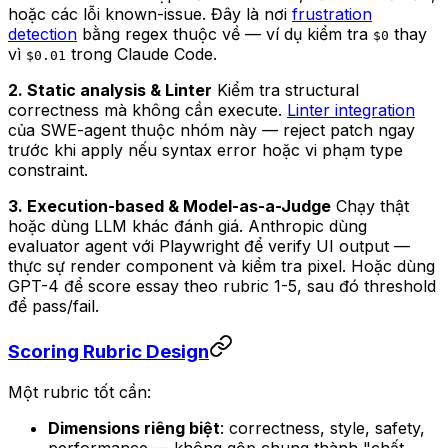
hoặc các lỗi known-issue. Đây là nơi
frustration
detection
bằng regex thuộc về — ví dụ kiểm tra
thay
$0
vì
trong Claude Code.
$0.01
2. Static analysis & Linter
Kiểm tra structural
correctness mà không cần execute.
Linter integration
của SWE-agent thuộc nhóm này — reject patch ngay
trước khi apply nếu syntax error hoặc vi phạm type
constraint.
3. Execution-based & Model-as-a-Judge
Chạy thật
hoặc dùng LLM khác đánh giá. Anthropic dùng
evaluator agent với Playwright để verify UI output —
thực sự render component và kiểm tra pixel. Hoặc dùng
GPT-4 để score essay theo rubric 1-5, sau đó threshold
để pass/fail.
Scoring Rubric Design
Một rubric tốt cần:
Dimensions riêng biệt
: correctness, style, safety,