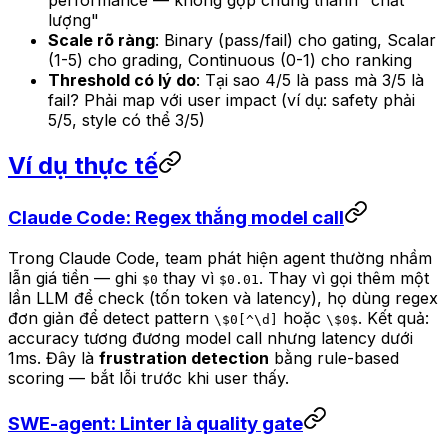
performance — không gộp chung thành "chất
lượng"
Scale rõ ràng
: Binary (pass/fail) cho gating, Scalar
(1-5) cho grading, Continuous (0-1) cho ranking
Threshold có lý do
: Tại sao 4/5 là pass mà 3/5 là
fail? Phải map với user impact (ví dụ: safety phải
5/5, style có thể 3/5)
Ví dụ thực tế
Claude Code: Regex thắng model call
Trong Claude Code, team phát hiện agent thường nhầm
lẫn giá tiền — ghi
thay vì
. Thay vì gọi thêm một
$0
$0.01
lần LLM để check (tốn token và latency), họ dùng regex
đơn giản để detect pattern
hoặc
. Kết quả:
\$0[^\d]
\$0$
accuracy tương đương model call nhưng latency dưới
1ms. Đây là
frustration detection
bằng rule-based
scoring — bắt lỗi trước khi user thấy.
SWE-agent: Linter là quality gate