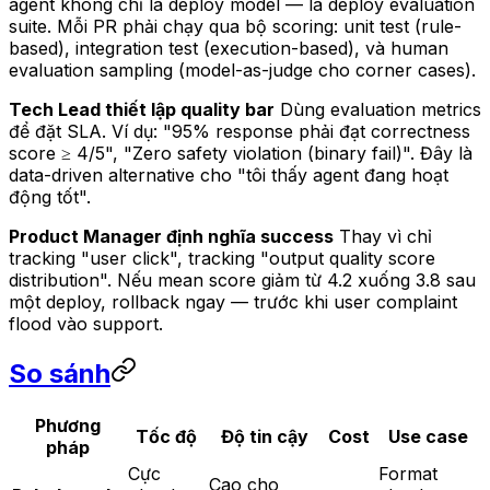
agent không chỉ là deploy model — là deploy evaluation
suite. Mỗi PR phải chạy qua bộ scoring: unit test (rule-
based), integration test (execution-based), và human
evaluation sampling (model-as-judge cho corner cases).
Tech Lead thiết lập quality bar
Dùng evaluation metrics
để đặt SLA. Ví dụ: "95% response phải đạt correctness
score ≥ 4/5", "Zero safety violation (binary fail)". Đây là
data-driven alternative cho "tôi thấy agent đang hoạt
động tốt".
Product Manager định nghĩa success
Thay vì chỉ
tracking "user click", tracking "output quality score
distribution". Nếu mean score giảm từ 4.2 xuống 3.8 sau
một deploy, rollback ngay — trước khi user complaint
flood vào support.
So sánh
Phương
Tốc độ
Độ tin cậy
Cost
Use case
pháp
Cực
Format
Cao cho