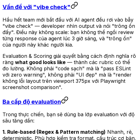
Vấn đề với "vibe check"
Hầu hết team mới bắt đầu với AI agent đều rơi vào bẫy
"vibe check" — developer nhìn output và nói "trông ổn
đấy". Điều này không scale: bạn không thể ngồi review
từng response của agent lúc 3 giờ sáng, và "trông ổn"
của người này khác người kia.
Evaluation & Scoring giải quyết bằng cách định nghĩa rõ
ràng
what good looks like
— thành các rubric có thể
đo lường. Không phải "code sạch" mà là "pass ESLint
với zero warning", không phải "UI đẹp" mà là "render
không lỗi layout trên viewport 375px với Playwright
screenshot comparison".
Ba cấp độ evaluation
Trong thực chiến, bạn sẽ dùng ba lớp evaluation với độ
sâu tăng dần:
1. Rule-based (Regex & Pattern matching)
Nhanh, rẻ,
deterministic. Phù hợp kiểm tra format, cấu trúc cơ bản,