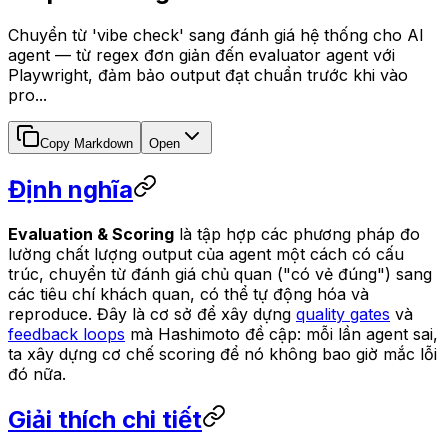
Chuyển từ 'vibe check' sang đánh giá hệ thống cho AI
agent — từ regex đơn giản đến evaluator agent với
Playwright, đảm bảo output đạt chuẩn trước khi vào
pro...
Copy Markdown
Open
Định nghĩa
Evaluation & Scoring
là tập hợp các phương pháp đo
lường chất lượng output của agent một cách có cấu
trúc, chuyển từ đánh giá chủ quan ("có vẻ đúng") sang
các tiêu chí khách quan, có thể tự động hóa và
reproduce. Đây là cơ sở để xây dựng
quality gates
và
feedback loops
mà Hashimoto đề cập: mỗi lần agent sai,
ta xây dựng cơ chế scoring để nó không bao giờ mắc lỗi
đó nữa.
Giải thích chi tiết