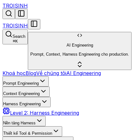
TROISINH
TROISINH
Search
⌘
K
AI Engineering
Prompt, Context, Harness Engineering cho production.
Khoá học
Blog
Về chúng tôi
AI Engineering
Prompt Engineering
Context Engineering
Harness Engineering
Level 2: Harness Engineering
Nền tảng Harness
Thiết kế Tool & Permission