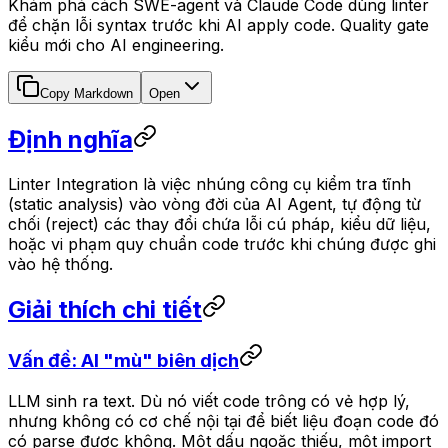
Khám phá cách SWE-agent và Claude Code dùng linter
để chặn lỗi syntax trước khi AI apply code. Quality gate
kiểu mới cho AI engineering.
Copy Markdown
Open
Định nghĩa
Linter Integration là việc nhúng công cụ kiểm tra tĩnh
(static analysis) vào vòng đời của AI Agent, tự động từ
chối (reject) các thay đổi chứa lỗi cú pháp, kiểu dữ liệu,
hoặc vi phạm quy chuẩn code trước khi chúng được ghi
vào hệ thống.
Giải thích chi tiết
Vấn đề: AI "mù" biên dịch
LLM sinh ra text. Dù nó viết code trông có vẻ hợp lý,
nhưng không có cơ chế nội tại để biết liệu đoạn code đó
có parse được không. Một dấu ngoặc thiếu, một import