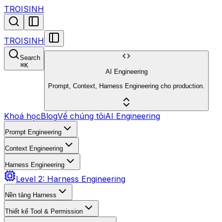
TROISINH
TROISINH
Search
⌘
K
AI Engineering
Prompt, Context, Harness Engineering cho production.
Khoá học
Blog
Về chúng tôi
AI Engineering
Prompt Engineering
Context Engineering
Harness Engineering
Level 2: Harness Engineering
Nền tảng Harness
Thiết kế Tool & Permission