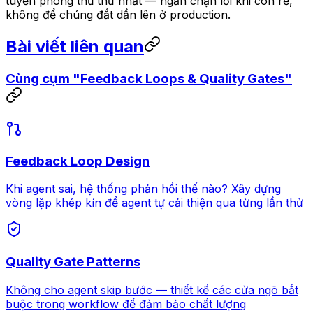
tuyến phòng thủ thứ nhất — ngăn chặn lỗi khi còn rẻ,
không để chúng đắt dần lên ở production.
Bài viết liên quan
Cùng cụm "Feedback Loops & Quality Gates"
Feedback Loop Design
Khi agent sai, hệ thống phản hồi thế nào? Xây dựng
vòng lặp khép kín để agent tự cải thiện qua từng lần thử
Quality Gate Patterns
Không cho agent skip bước — thiết kế các cửa ngõ bắt
buộc trong workflow để đảm bảo chất lượng