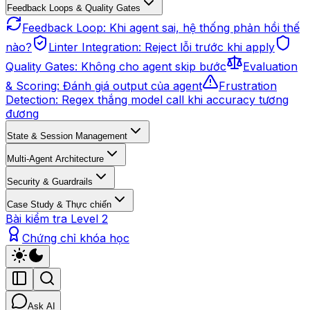
Feedback Loops & Quality Gates
Feedback Loop: Khi agent sai, hệ thống phản hồi thế
nào?
Linter Integration: Reject lỗi trước khi apply
Quality Gates: Không cho agent skip bước
Evaluation
& Scoring: Đánh giá output của agent
Frustration
Detection: Regex thắng model call khi accuracy tương
đương
State & Session Management
Multi-Agent Architecture
Security & Guardrails
Case Study & Thực chiến
Bài kiểm tra Level 2
Chứng chỉ khóa học
Ask AI