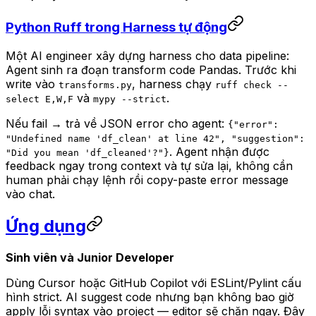
Python Ruff trong Harness tự động
Một AI engineer xây dựng harness cho data pipeline:
Agent sinh ra đoạn transform code Pandas. Trước khi
write vào
, harness chạy
transforms.py
ruff check --
và
.
select E,W,F
mypy --strict
Nếu fail → trả về JSON error cho agent:
{"error":
"Undefined name 'df_clean' at line 42", "suggestion":
. Agent nhận được
"Did you mean 'df_cleaned'?"}
feedback ngay trong context và tự sửa lại, không cần
human phải chạy lệnh rồi copy-paste error message
vào chat.
Ứng dụng
Sinh viên và Junior Developer
Dùng Cursor hoặc GitHub Copilot với ESLint/Pylint cấu
hình strict. AI suggest code nhưng bạn không bao giờ
apply lỗi syntax vào project — editor sẽ chặn ngay. Đây