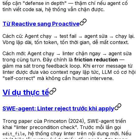
tiếp cận "defense in depth" — thậm chí nếu agent cố
tình viết code sai, hệ thống vẫn chặn được.
Từ Reactive sang Proactive
Cách cũ: Agent chạy → test fail → agent sửa → chạy lại.
Vòng lặp dài, tốn token, tốn thời gian, dễ mất context.
Cách mới: Agent chạy → linter chặn ngay → agent sửa
trong cùng turn. Đây chính là
friction reduction
—
giảm ma sát trong feedback loop. Khi error message từ
linter được đưa vào context ngay lập tức, LLM có cơ hội
"self-correct" mà không cần human intervene.
Ví dụ thực tế
SWE-agent: Linter reject trước khi apply
Trong paper của Princeton (2024), SWE-agent triển
khai "linter precondition check". Trước mỗi lần gọi
, hệ thống chạy linter trên nội dung mới. Nếu
edit_file