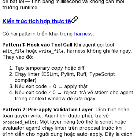
để bắt lỗi — tính bằng millisecond và không cần môi
trường runtime.
Kiến trúc tích hợp thực tế
Có hai pattern triển khai trong
harness
:
Pattern 1: Hook vào Tool Call
Khi agent gọi tool
hoặc
, harness không ghi file ngay.
edit_file
write_file
Thay vào đó:
Tạo temporary copy hoặc diff
Chạy linter (ESLint, Pylint, Ruff, TypeScript
compiler)
Nếu exit code = 0 → apply thật
Nếu exit code ≠ 0 → reject, trả về stderr cho agent
trong context window để sửa ngay
Pattern 2: Pre-apply Validation Layer
Tách biệt hoàn
toàn quyền write. Agent chỉ được phép trả về
. Một layer riêng (có thể là script hoặc
proposed_edits
evaluator agent) chạy linter trên proposal trước khi
trình diễn cho người dùng hoặc auto-apply. Đây là cách