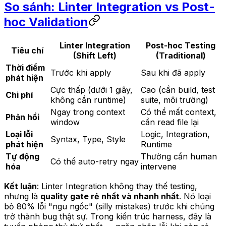
So sánh: Linter Integration vs Post-
hoc Validation
Linter Integration
Post-hoc Testing
Tiêu chí
(Shift Left)
(Traditional)
Thời điểm
Trước khi apply
Sau khi đã apply
phát hiện
Cực thấp (dưới 1 giây,
Cao (cần build, test
Chi phí
không cần runtime)
suite, môi trường)
Ngay trong context
Có thể mất context,
Phản hồi
window
cần read file lại
Loại lỗi
Logic, Integration,
Syntax, Type, Style
phát hiện
Runtime
Tự động
Thường cần human
Có thể auto-retry ngay
hóa
intervene
Kết luận
: Linter Integration không thay thế testing,
nhưng là
quality gate rẻ nhất và nhanh nhất
. Nó loại
bỏ 80% lỗi "ngu ngốc" (silly mistakes) trước khi chúng
trở thành bug thật sự. Trong kiến trúc harness, đây là