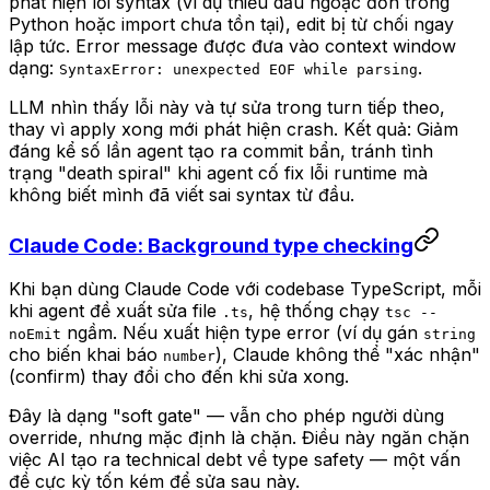
phát hiện lỗi syntax (ví dụ thiếu dấu ngoặc đơn trong
Python hoặc import chưa tồn tại), edit bị từ chối ngay
lập tức. Error message được đưa vào context window
dạng:
.
SyntaxError: unexpected EOF while parsing
LLM nhìn thấy lỗi này và tự sửa trong turn tiếp theo,
thay vì apply xong mới phát hiện crash. Kết quả: Giảm
đáng kể số lần agent tạo ra commit bẩn, tránh tình
trạng "death spiral" khi agent cố fix lỗi runtime mà
không biết mình đã viết sai syntax từ đầu.
Claude Code: Background type checking
Khi bạn dùng Claude Code với codebase TypeScript, mỗi
khi agent đề xuất sửa file
, hệ thống chạy
.ts
tsc --
ngầm. Nếu xuất hiện type error (ví dụ gán
noEmit
string
cho biến khai báo
), Claude không thể "xác nhận"
number
(confirm) thay đổi cho đến khi sửa xong.
Đây là dạng "soft gate" — vẫn cho phép người dùng
override, nhưng mặc định là chặn. Điều này ngăn chặn
việc AI tạo ra technical debt về type safety — một vấn
đề cực kỳ tốn kém để sửa sau này.