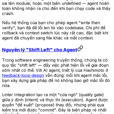
sai tên module, hoặc một biến undefined — agent hoàn
toàn không nhận ra cho đến khi bạn chạy code và thấy
crash.
Nếu hệ thống của bạn cho phép agent "write then
verify", bạn đã để lỗi len lỏi vào codebase. Chi phí để
rollback và context switch lúc này rất cao, đặc biệt khi
agent đã chuyển sang file khác và mất context.
Nguyên lý "Shift Left" cho Agent
Trong software engineering truyền thống, chúng ta có
quy tắc "shift left" — đẩy việc phát hiện lỗi về giai đoạn
sớm nhất có thể. Với AI agent, triết lý của Hashimoto ở
feedback-loop-design
vẫn đúng:
mỗi khi agent mắc lỗi,
bạn xây dựng giải pháp để nó không bao giờ mắc lỗi đó
nữa
.
Linter Integration tạo ra một "cửa ngõ" (quality gate)
giữa ý định (intent) và thực thi (execution). Agent được
quyền "đề xuất" (propose) thay đổi, nhưng phải qua
kiểm tra mới được "commit". Đây là biện pháp rẻ nhất