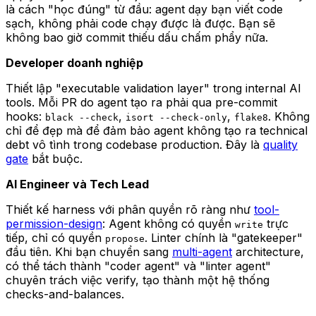
là cách "học đúng" từ đầu: agent dạy bạn viết code
sạch, không phải code chạy được là được. Bạn sẽ
không bao giờ commit thiếu dấu chấm phẩy nữa.
Developer doanh nghiệp
Thiết lập "executable validation layer" trong internal AI
tools. Mỗi PR do agent tạo ra phải qua pre-commit
hooks:
,
,
. Không
black --check
isort --check-only
flake8
chỉ để đẹp mà để đảm bảo agent không tạo ra technical
debt vô tình trong codebase production. Đây là
quality
gate
bắt buộc.
AI Engineer và Tech Lead
Thiết kế harness với phân quyền rõ ràng như
tool-
permission-design
: Agent không có quyền
trực
write
tiếp, chỉ có quyền
. Linter chính là "gatekeeper"
propose
đầu tiên. Khi bạn chuyển sang
multi-agent
architecture,
có thể tách thành "coder agent" và "linter agent"
chuyên trách việc verify, tạo thành một hệ thống
checks-and-balances.