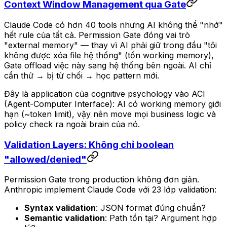
Context Window Management qua Gate
Claude Code có hơn 40 tools nhưng AI không thể "nhớ"
hết rule của tất cả. Permission Gate đóng vai trò
"external memory" — thay vì AI phải giữ trong đầu "tôi
không được xóa file hệ thống" (tốn working memory),
Gate offload việc này sang hệ thống bên ngoài. AI chỉ
cần thử → bị từ chối → học pattern mới.
Đây là application của cognitive psychology vào ACI
(Agent-Computer Interface): AI có working memory giới
hạn (~token limit), vậy nên move mọi business logic và
policy check ra ngoài brain của nó.
Validation Layers: Không chỉ boolean
"allowed/denied"
Permission Gate trong production không đơn giản.
Anthropic implement Claude Code với 23 lớp validation:
Syntax validation
: JSON format đúng chuẩn?
Semantic validation
: Path tồn tại? Argument hợp