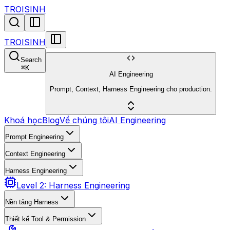
TROISINH
TROISINH
Search
⌘
K
AI Engineering
Prompt, Context, Harness Engineering cho production.
Khoá học
Blog
Về chúng tôi
AI Engineering
Prompt Engineering
Context Engineering
Harness Engineering
Level 2: Harness Engineering
Nền tảng Harness
Thiết kế Tool & Permission