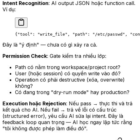
Intent Recognition
: AI output JSON hoặc function call.
Ví dụ:
{
"tool"
: 
"write_file"
, 
"path"
: 
"/etc/passwd"
, 
"con
Đây là "ý định" — chưa có gì xảy ra cả.
Permission Check
: Gate kiểm tra nhiều lớp:
Path có nằm trong workspace/project root?
User (hoặc session) có quyền write vào đó?
Operation có phải destructive (xóa, overwrite)
không?
Có đang trong "dry-run mode" hay production?
Execution hoặc Rejection
: Nếu pass → thực thi và trả
kết quả cho AI. Nếu fail → trả về lỗi có cấu trúc
(structured error), yêu cầu AI sửa lại intent. Đây là
feedback loop quan trọng — AI học ngay lập tức rằng
"tôi không được phép làm điều đó".