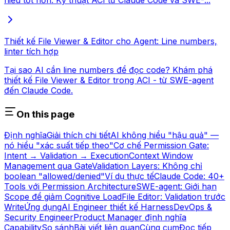
hiểu tốt hơn. Kỹ thuật ACI từ Claude Code và SWE-...
Thiết kế File Viewer & Editor cho Agent: Line numbers,
linter tích hợp
Tại sao AI cần line numbers để đọc code? Khám phá
thiết kế File Viewer & Editor trong ACI - từ SWE-agent
đến Claude Code.
On this page
Định nghĩa
Giải thích chi tiết
AI không hiểu "hậu quả" —
nó hiểu "xác suất tiếp theo"
Cơ chế Permission Gate:
Intent → Validation → Execution
Context Window
Management qua Gate
Validation Layers: Không chỉ
boolean "allowed/denied"
Ví dụ thực tế
Claude Code: 40+
Tools với Permission Architecture
SWE-agent: Giới hạn
Scope để giảm Cognitive Load
File Editor: Validation trước
Write
Ứng dụng
AI Engineer thiết kế Harness
DevOps &
Security Engineer
Product Manager định nghĩa
Capability
So sánh
Bài viết liên quan
Cùng cụm
Đọc tiếp