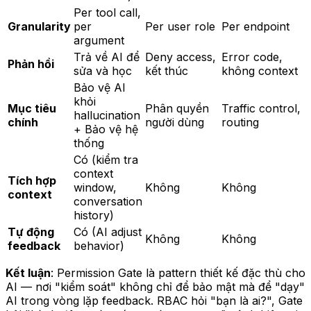
Per tool call,
Granularity
per
Per user role
Per endpoint
argument
Trả về AI để
Deny access,
Error code,
Phản hồi
sửa và học
kết thúc
không context
Bảo vệ AI
khỏi
Mục tiêu
Phân quyền
Traffic control,
hallucination
chính
người dùng
routing
+ Bảo vệ hệ
thống
Có (kiểm tra
context
Tích hợp
window,
Không
Không
context
conversation
history)
Tự động
Có (AI adjust
Không
Không
feedback
behavior)
Kết luận
: Permission Gate là pattern thiết kế đặc thù cho
AI — nơi "kiểm soát" không chỉ để bảo mật mà để "dạy"
AI trong vòng lặp feedback. RBAC hỏi "bạn là ai?", Gate