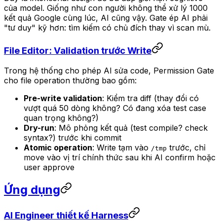
của model. Giống như con người không thể xử lý 1000
kết quả Google cùng lúc, AI cũng vậy. Gate ép AI phải
"tư duy" kỹ hơn: tìm kiếm có chủ đích thay vì scan mù.
File Editor: Validation trước Write
Trong hệ thống cho phép AI sửa code, Permission Gate
cho file operation thường bao gồm:
Pre-write validation
: Kiểm tra diff (thay đổi có
vượt quá 50 dòng không? Có đang xóa test case
quan trọng không?)
Dry-run
: Mô phỏng kết quả (test compile? check
syntax?) trước khi commit
Atomic operation
: Write tạm vào
trước, chỉ
/tmp
move vào vị trí chính thức sau khi AI confirm hoặc
user approve
Ứng dụng
AI Engineer thiết kế Harness