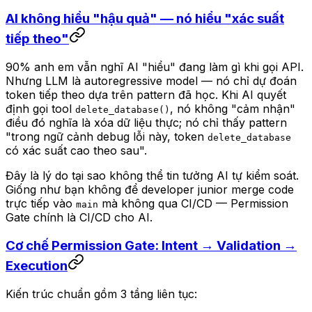
AI không hiểu "hậu quả" — nó hiểu "xác suất
tiếp theo"
90% anh em vẫn nghĩ AI "hiểu" đang làm gì khi gọi API.
Nhưng LLM là autoregressive model — nó chỉ dự đoán
token tiếp theo dựa trên pattern đã học. Khi AI quyết
định gọi tool
, nó không "cảm nhận"
delete_database()
điều đó nghĩa là xóa dữ liệu thực; nó chỉ thấy pattern
"trong ngữ cảnh debug lỗi này, token
delete_database
có xác suất cao theo sau".
Đây là lý do tại sao không thể tin tưởng AI tự kiểm soát.
Giống như bạn không để developer junior merge code
trực tiếp vào
mà không qua CI/CD — Permission
main
Gate chính là CI/CD cho AI.
Cơ chế Permission Gate: Intent → Validation →
Execution
Kiến trúc chuẩn gồm 3 tầng liên tục: