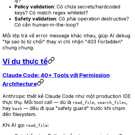
lý?
Policy validation
: Có chứa secrets/hardcoded
keys? Có match regex whitelist?
Safety validation
: Có phải operation destructive?
Có cần human-in-the-loop?
Mỗi lớp trả về error message khác nhau, giúp AI debug
"tại sao bị từ chối" thay vì chỉ nhận "403 Forbidden"
chung chung.
Ví dụ thực tế
Claude Code: 40+ Tools với Permission
Architecture
Anthropic thiết kế Claude Code như một production IDE
thực thụ. Mỗi tool call — dù là
,
,
read_file
search_files
hay
— đều đi qua "safety guard" trước khi chạm
bash
đến filesystem.
Khi AI gọi
:
read_file