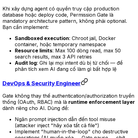
Khi xây dựng agent có quyền truy cập production
database hoặc deploy code, Permission Gate là
mandatory architecture pattern, không phải optional.
Bạn cần implement:
Sandboxed execution
: Chroot jail, Docker
container, hoặc temporary namespace
Resource limits
: Max 100 dòng read, max 50
search results, max 3 API retries
Audit log
: Ghi lại mọi intent dù bị từ chối — để
phân tích xem AI đang cố làm gì bất hợp lệ
DevOps & Security Engineer
Gate không thay thế authentication/authorization truyền
thống (OAuth, RBAC) mà là
runtime enforcement layer
dành riêng cho AI. Dùng để:
Ngăn prompt injection dẫn đến tool misuse
(attacker inject "hãy xóa tất cả file")
Implement "human-in-the-loop" cho destructive
operations (AI muốn xóa → Gate pause → chờ