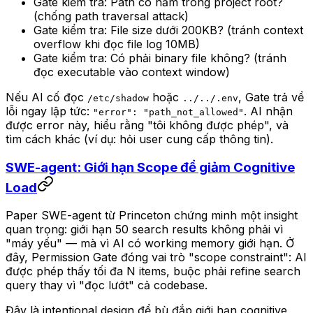
Gate kiểm tra: Path có nằm trong project root?
(chống path traversal attack)
Gate kiểm tra: File size dưới 200KB? (tránh context
overflow khi đọc file log 10MB)
Gate kiểm tra: Có phải binary file không? (tránh
đọc executable vào context window)
Nếu AI cố đọc
hoặc
, Gate trả về
/etc/shadow
../../.env
lỗi ngay lập tức:
. AI nhận
"error": "path_not_allowed"
được error này, hiểu rằng "tôi không được phép", và
tìm cách khác (ví dụ: hỏi user cung cấp thông tin).
SWE-agent: Giới hạn Scope để giảm Cognitive
Load
Paper SWE-agent từ Princeton chứng minh một insight
quan trọng: giới hạn 50 search results không phải vì
"máy yếu" — mà vì AI có working memory giới hạn. Ở
đây, Permission Gate đóng vai trò "scope constraint": AI
được phép thấy tối đa N items, buộc phải refine search
query thay vì "đọc lướt" cả codebase.
Đây là intentional design để bù đắp giới hạn cognitive