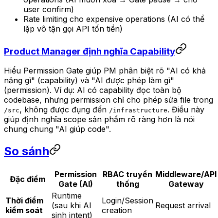
user confirm)
Rate limiting cho expensive operations (AI có thể
lặp vô tận gọi API tốn tiền)
Product Manager định nghĩa Capability
Hiểu Permission Gate giúp PM phân biệt rõ "AI có khả
năng gì" (capability) và "AI được phép làm gì"
(permission). Ví dụ: AI có capability đọc toàn bộ
codebase, nhưng permission chỉ cho phép sửa file trong
, không được đụng đến
. Điều này
/src
/infrastructure
giúp định nghĩa scope sản phẩm rõ ràng hơn là nói
chung chung "AI giúp code".
So sánh
Permission
RBAC truyền
Middleware/API
Đặc điểm
Gate (AI)
thống
Gateway
Runtime
Thời điểm
Login/Session
(sau khi AI
Request arrival
kiểm soát
creation
sinh intent)