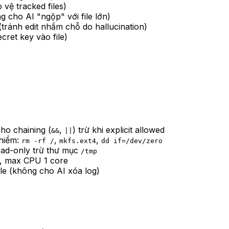
 vệ tracked files)
g cho AI "ngộp" với file lớn)
tránh edit nhầm chỗ do hallucination)
cret key vào file)
ho chaining (
,
) trừ khi explicit allowed
&&
||
 hiểm:
,
,
rm -rf /
mkfs.ext4
dd if=/dev/zero
read-only trừ thư mục
/tmp
, max CPU 1 core
le (không cho AI xóa log)