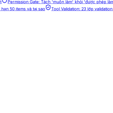
t
Permission Gate: Tách 'muốn làm' khỏi 'được phép là
 hạn 50 items và tại sao
Tool Validation: 23 lớp validati