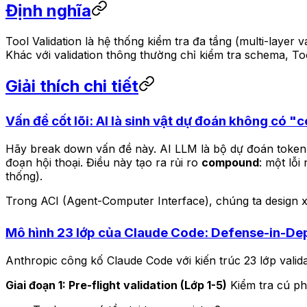
Định nghĩa
Tool Validation là hệ thống kiểm tra đa tầng (multi-laye
Khác với validation thông thường chỉ kiểm tra schema, Too
Giải thích chi tiết
Vấn đề cốt lõi: AI là sinh vật dự đoán không có
Hãy break down vấn đề này. AI LLM là bộ dự đoán token t
đoạn hội thoại. Điều này tạo ra rủi ro
compound
: một lỗ
thống).
Trong ACI (Agent-Computer Interface), chúng ta design 
Mô hình 23 lớp của Claude Code: Defense-in-De
Anthropic công kố Claude Code với kiến trúc 23 lớp valida
Giai đoạn 1: Pre-flight validation (Lớp 1-5)
Kiểm tra cú ph