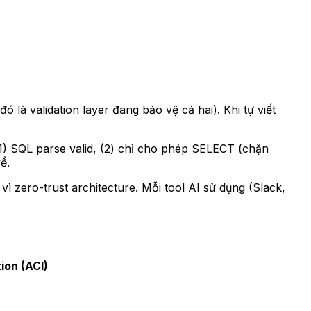
đó là validation layer đang bảo vệ cả hai). Khi tự viết
: (1) SQL parse valid, (2) chỉ cho phép SELECT (chặn
ề.
vì zero-trust architecture. Mỗi tool AI sử dụng (Slack,
tion (ACI)