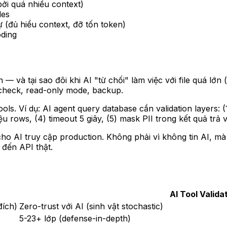
 bởi quá nhiều context)
les
ự (đủ hiểu context, đỡ tốn token)
oding
 — và tại sao đôi khi AI "từ chối" làm việc với file quá lớn (
h check, read-only mode, backup.
tools. Ví dụ: AI agent query database cần validation layers
 rows, (4) timeout 5 giây, (5) mask PII trong kết quả trả v
 cho AI truy cập production. Không phải vì không tin AI, mà 
 đến API thật.
AI Tool Valida
đích)
Zero-trust với AI (sinh vật stochastic)
5-23+ lớp (defense-in-depth)