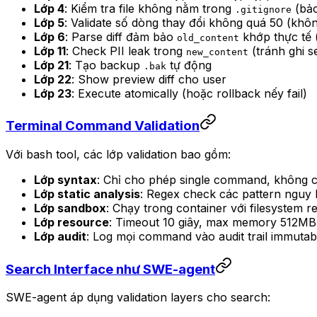
Lớp 4
: Kiểm tra file không nằm trong
(bảo
.gitignore
Lớp 5
: Validate số dòng thay đổi không quá 50 (khôn
Lớp 6
: Parse diff đảm bảo
khớp thực tế (
old_content
Lớp 11
: Check PII leak trong
(tránh ghi se
new_content
Lớp 21
: Tạo backup
tự động
.bak
Lớp 22
: Show preview diff cho user
Lớp 23
: Execute atomically (hoặc rollback nếy fail)
Terminal Command Validation
Với bash tool, các lớp validation bao gồm:
Lớp syntax
: Chỉ cho phép single command, không c
Lớp static analysis
: Regex check các pattern nguy
Lớp sandbox
: Chạy trong container với filesystem 
Lớp resource
: Timeout 10 giây, max memory 512MB
Lớp audit
: Log mọi command vào audit trail immutab
Search Interface như SWE-agent
SWE-agent áp dụng validation layers cho search: