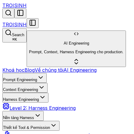
TROISINH
TROISINH
Search
⌘
K
AI Engineering
Prompt, Context, Harness Engineering cho production.
Khoá học
Blog
Về chúng tôi
AI Engineering
Prompt Engineering
Context Engineering
Harness Engineering
Level 2: Harness Engineering
Nền tảng Harness
Thiết kế Tool & Permission