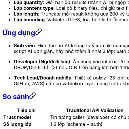
Lớp quantity
: Giới hạn 50 results (tránh AI bị ngộp
Lớp content type
: Loại bỏ binary files, chỉ giữ text fi
Lớp length
: Truncate mỗi result không quá 200 ký t
Lớp encoding
: Validate UTF-8, loại bỏ file bị lỗi enc
Ứng dụng
Sinh viên
: Hiểu tại sao AI không tự ý xóa file của bạn
script AI đơn giản, hãy nhớ thêm ít nhất 3 lớp: pat
Developer (Người đi làm)
: Áp dụng vào internal AI 
DROP/DELETE), (3) no JOIN trên bảng lớn hơn 1 triệu
Tech Lead/Doanh nghiệp
: Thiết kế policy "23 lớp"
GitHub, AWS) cần có validation layer riêng trước khi
So sánh
Tiêu chí
Traditional API Validation
Trust model
Tin tưởng caller (developer có chủ 
Số lượng lớp
1-2 lớp (schema + auth)