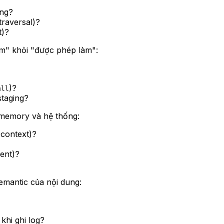
ờng?
raversal)?
t)?
" khỏi "được phép làm":
)?
ull
staging?
memory và hệ thống:
 context)?
ent)?
emantic của nội dung:
khi ghi log?