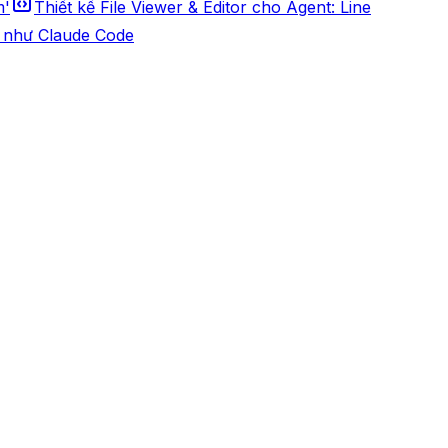
m'
Thiết kế File Viewer & Editor cho Agent: Line
on như Claude Code