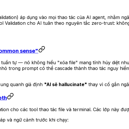
r validation) áp dụng vào mọi thao tác của AI agent, nhằm n
l Validation cho AI tuân theo nguyên tắc zero-trust: không
 "common sense"
uần tự — nó không hiểu "xóa file" mang tính hủy diệt như
i nhỏ trong prompt có thể cascade thành thao tác nguy hiể
xung quanh giả định
"AI sẽ hallucinate"
thay vì cố gắn ngăn
pth
tion cho các tool thao tác file và terminal. Các lớp này đ
áp và ngữ cảnh trước khi chạy: