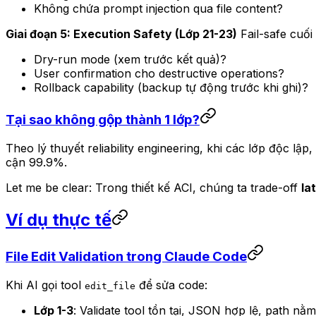
Không chứa prompt injection qua file content?
Giai đoạn 5: Execution Safety (Lớp 21-23)
Fail-safe cuối
Dry-run mode (xem trước kết quả)?
User confirmation cho destructive operations?
Rollback capability (backup tự động trước khi ghi)?
Tại sao không gộp thành 1 lớp?
Theo lý thuyết reliability engineering, khi các lớp độc lậ
cận 99.9%.
Let me be clear: Trong thiết kế ACI, chúng ta trade-off
la
Ví dụ thực tế
File Edit Validation trong Claude Code
Khi AI gọi tool
để sửa code:
edit_file
Lớp 1-3
: Validate tool tồn tại, JSON hợp lệ, path nằ