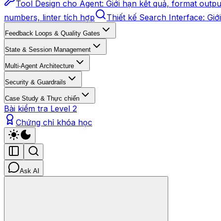
Tool Design cho Agent: Giới hạn kết quả, format outpu
numbers, linter tích hợp
Thiết kế Search Interface: Giới
Feedback Loops & Quality Gates
State & Session Management
Multi-Agent Architecture
Security & Guardrails
Case Study & Thực chiến
Bài kiểm tra Level 2
Chứng chỉ khóa học
Ask AI