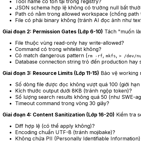
Tool name có tồn tại trong registry?
JSON schema hợp lệ không có trường null bất thư
Path có nằm trong allowed workspace (chống path t
File có phải binary không (tránh AI đọc ảnh như tex
Giai đoạn 2: Permission Gates (Lớp 6-10)
Tách "muốn làm
File thuộc vùng read-only hay write-allowed?
Command có trong whitelist không?
Có match dangerous pattern (
,
,
rm -rf
mkfs
> /dev/n
Database connection string trỏ đến production hay 
Giai đoạn 3: Resource Limits (Lớp 11-15)
Bảo vệ working 
Số dòng file được đọc không vượt quá 100 (giới hạn
Kích thước output dưới 8KB (tránh ngộp token)?
Số lượng search results không quá 50 (như SWE-ag
Timeout command trong vòng 30 giây?
Giai đoạn 4: Content Sanitization (Lớp 16-20)
Kiểm tra s
Diff hợp lệ (có thể apply không)?
Encoding chuẩn UTF-8 (tránh mojibake)?
Không chứa PII (Personally Identifiable Information) 