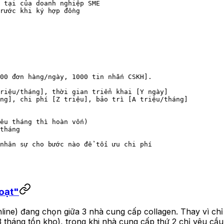
 tại của doanh nghiệp SME
rước khi ký hợp đồng
00 đơn hàng/ngày, 1000 tin nhắn CSKH].
riệu/tháng], thời gian triển khai [Y ngày]
ộng], chi phí [Z triệu], bảo trì [A triệu/tháng]
êu tháng thì hoàn vốn)
tháng
nhân sự cho bước nào để tối ưu chi phí
hoạt"
ne) đang chọn giữa 3 nhà cung cấp collagen. Thay vì chỉ 
tháng tồn kho), trong khi nhà cung cấp thứ 2 chỉ yêu cầ