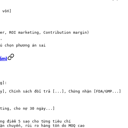
 vốn]
er, ROI marketing, Contribution margin)
u chọn phương án sai
ẩm)
g]:
y], Chính sách đổi trả [...], Chứng nhận [FDA/GMP...]
ting, cho nợ 30 ngày...]
ng điểm 5 sao cho từng tiêu chí
ận chuyển, rủi ro hàng tồn do MOQ cao