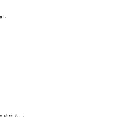
g].
n phẩm B...]