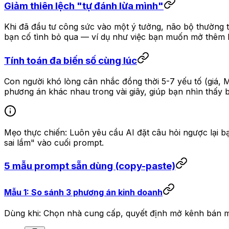
Giảm thiên lệch "tự đánh lừa mình"
Khi đã đầu tư công sức vào một ý tưởng, não bộ thường t
bạn cố tình bỏ qua — ví dụ như việc bạn muốn mở thêm k
Tính toán đa biến số cùng lúc
Con người khó lòng cân nhắc đồng thời 5-7 yếu tố (giá, MO
phương án khác nhau trong vài giây, giúp bạn nhìn thấy 
Mẹo thực chiến: Luôn yêu cầu AI đặt câu hỏi ngược lại bạ
sai lầm" vào cuối prompt.
5 mẫu prompt sẵn dùng (copy-paste)
Mẫu 1: So sánh 3 phương án kinh doanh
Dùng khi: Chọn nhà cung cấp, quyết định mở kênh bán mớ