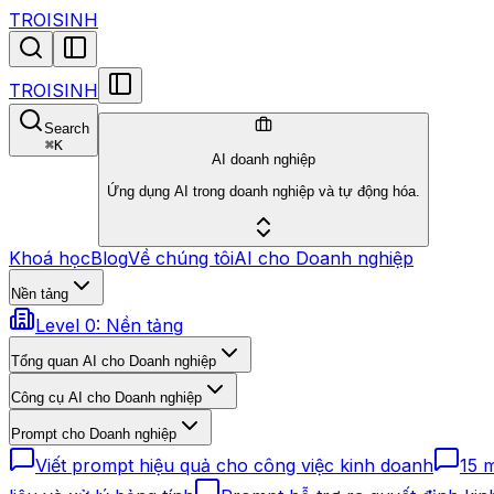
TROISINH
TROISINH
Search
⌘
K
AI doanh nghiệp
Ứng dụng AI trong doanh nghiệp và tự động hóa.
Khoá học
Blog
Về chúng tôi
AI cho Doanh nghiệp
Nền tảng
Level 0: Nền tảng
Tổng quan AI cho Doanh nghiệp
Công cụ AI cho Doanh nghiệp
Prompt cho Doanh nghiệp
Viết prompt hiệu quả cho công việc kinh doanh
15 