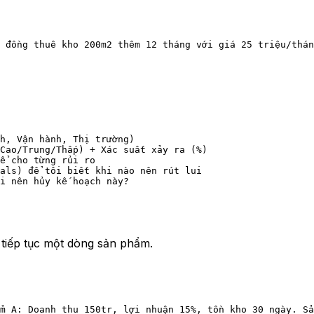
 đồng thuê kho 200m2 thêm 12 tháng với giá 25 triệu/thán
h, Vận hành, Thị trường)
Cao/Trung/Thấp) + Xác suất xảy ra (%)
ể cho từng rủi ro
als) để tôi biết khi nào nên rút lui
i nên hủy kế hoạch này?
 tiếp tục một dòng sản phẩm.
m A: Doanh thu 150tr, lợi nhuận 15%, tồn kho 30 ngày. Sả