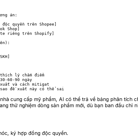
ơng án:
 độc quyền trên Shopee]
ok Shop]
te riêng trên Shopify]
ên):
SKH]
thích lý chấm điểm
30-60-90 ngày
xuất và cách mitigat
sao đề xuất này có thể sai
nhà cung cấp mỹ phẩm, AI có thể trả về bảng phân tích c
g thử nghiệm dòng sản phẩm mới, dù bạn ban đầu chỉ nhì
 móc, ký hợp đồng độc quyền.