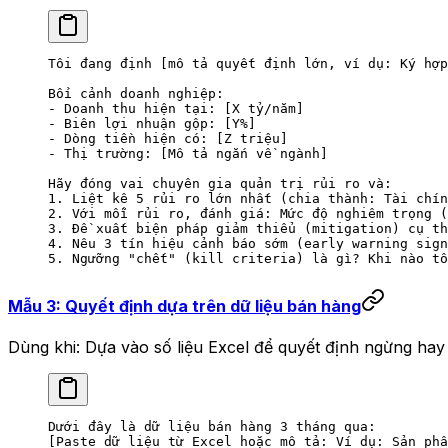
Tôi đang định [mô tả quyết định lớn, ví dụ: Ký hợp
Bối cảnh doanh nghiệp:
- Doanh thu hiện tại: [X tỷ/năm]
- Biên lợi nhuận gộp: [Y%]
- Dòng tiền hiện có: [Z triệu]
- Thị trường: [Mô tả ngắn về ngành]
Hãy đóng vai chuyên gia quản trị rủi ro và:
1. Liệt kê 5 rủi ro lớn nhất (chia thành: Tài chín
2. Với mỗi rủi ro, đánh giá: Mức độ nghiêm trọng (
3. Đề xuất biện pháp giảm thiểu (mitigation) cụ th
4. Nêu 3 tín hiệu cảnh báo sớm (early warning sign
5. Ngưỡng "chết" (kill criteria) là gì? Khi nào tô
Mẫu 3: Quyết định dựa trên dữ liệu bán hàng
Dùng khi: Dựa vào số liệu Excel để quyết định ngừng hay
Dưới đây là dữ liệu bán hàng 3 tháng qua:
[Paste dữ liệu từ Excel hoặc mô tả: Ví dụ: Sản phẩ