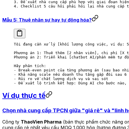
3. Đề xuất nhà cung cấp phù hợp với giai đoạn hiện
4. Checklist 5 câu hỏi phải hỏi lại nhà cung cấp t
Mẫu 5: Thuê nhân sự hay tự động hóa?
Tôi đang cần xử lý [khối lượng công việc, ví dụ: 5
Phương án 1: Thuê thêm [2 nhân viên], chi phí [X t
Phương án 2: Triển khai [chatbot AI/phần mềm tự đ
Hãy phân tích:
- Break-even point của từng phương án (sau bao nhi
- Khả năng scale nếu doanh thu tăng gấp đôi sau 6 
- Rủi ro về chất lượng dịch vụ và sai sót
- Đề xuất lộ trình kết hợp: Dùng AI cho bước nào, 
Ví dụ thực tế
Chọn nhà cung cấp TPCN giữa "giá rẻ" và "linh 
Công ty
ThaoVien Pharma
(bán thực phẩm chức năng onli
cung cấp rẻ nhất yêu cầu MOQ 1.000 hộp (tương đương 3 