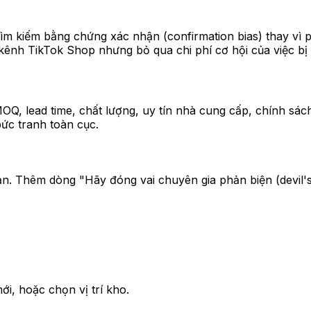
ìm kiếm bằng chứng xác nhận (confirmation bias) thay vì p
ênh TikTok Shop nhưng bỏ qua chi phí cơ hội của việc bị 
Q, lead time, chất lượng, uy tín nhà cung cấp, chính sách đ
bức tranh toàn cục.
n. Thêm dòng "Hãy đóng vai chuyên gia phản biện (devil's 
i, hoặc chọn vị trí kho.