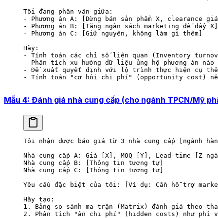
Tôi đang phân vân giữa:
- Phương án A: [Dừng bán sản phẩm X, clearance giá
- Phương án B: [Tăng ngân sách marketing để đẩy X]
- Phương án C: [Giữ nguyên, không làm gì thêm]
Hãy:
- Tính toán các chỉ số liên quan (Inventory turnov
- Phân tích xu hướng dữ liệu ủng hộ phương án nào
- Đề xuất quyết định với lộ trình thực hiện cụ thể
- Tính toán "cơ hội chi phí" (opportunity cost) nế
Mẫu 4: Đánh giá nhà cung cấp (cho ngành TPCN/Mỹ ph
Tôi nhận được báo giá từ 3 nhà cung cấp [ngành hàn
Nhà cung cấp A: Giá [X], MOQ [Y], Lead time [Z ngà
Nhà cung cấp B: [Thông tin tương tự]
Nhà cung cấp C: [Thông tin tương tự]
Yêu cầu đặc biệt của tôi: [Ví dụ: Cần hỗ trợ marke
Hãy tạo:
1. Bảng so sánh ma trận (Matrix) đánh giá theo tha
2. Phân tích "ẩn chi phí" (hidden costs) như phí v