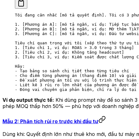
Tôi đang cân nhắc [mô tả quyết định]. Tôi có 3 phư
1. [Phương án A]: [mô tả ngắn, ví dụ: Tiếp tục bán
2. [Phương án B]: [mô tả ngắn, ví dụ: Mở thêm TikT
3. [Phương án C]: [mô tả ngắn, ví dụ: Đầu tư websi
Tiêu chí quan trọng với tôi (xếp theo thứ tự ưu ti
1. [Tiêu chí 1, ví dụ: ROAS > 3.0 trong 3 tháng]
2. [Tiêu chí 2, ví dụ: Không tăng headcount]
3. [Tiêu chí 3, ví dụ: Kiểm soát được chất lượng C
Hãy:
- Tạo bảng so sánh chi tiết theo từng tiêu chí
- Cho điểm từng phương án (thang điểm 10) và giải 
- Đề xuất phương án tối ưu với lộ trình thực hiện 
- Liệt kê 3 rủi ro lớn nhất của phương án được đề 
- Đóng vai chuyên gia phản biện, chỉ ra lý do tại 
Ví dụ output thực tế:
Khi dùng prompt này để so sánh 3 
phép MOQ thấp hơn 50% — phù hợp với doanh nghiệp đan
Mẫu 2: Phân tích rủi ro trước khi đầu tư
Dùng khi: Quyết định lớn như thuê kho mới, đầu tư máy