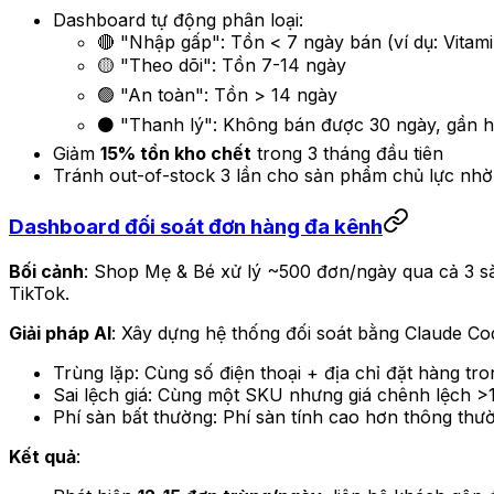
Dashboard tự động phân loại:
🔴 "Nhập gấp": Tồn < 7 ngày bán (ví dụ: Vita
🟡 "Theo dõi": Tồn 7-14 ngày
🟢 "An toàn": Tồn > 14 ngày
⚫ "Thanh lý": Không bán được 30 ngày, gần h
Giảm
15% tồn kho chết
trong 3 tháng đầu tiên
Tránh out-of-stock 3 lần cho sản phẩm chủ lực nh
Dashboard đối soát đơn hàng đa kênh
Bối cảnh
: Shop Mẹ & Bé xử lý ~500 đơn/ngày qua cả 3 sàn
TikTok.
Giải pháp AI
: Xây dựng hệ thống đối soát bằng Claude Code
Trùng lặp: Cùng số điện thoại + địa chỉ đặt hàng tr
Sai lệch giá: Cùng một SKU nhưng giá chênh lệch >1
Phí sàn bất thường: Phí sàn tính cao hơn thông th
Kết quả
: