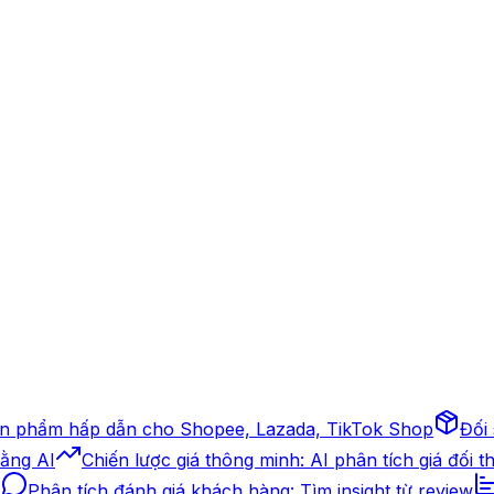
ản phẩm hấp dẫn cho Shopee, Lazada, TikTok Shop
Đối
bằng AI
Chiến lược giá thông minh: AI phân tích giá đối t
ả
Phân tích đánh giá khách hàng: Tìm insight từ review