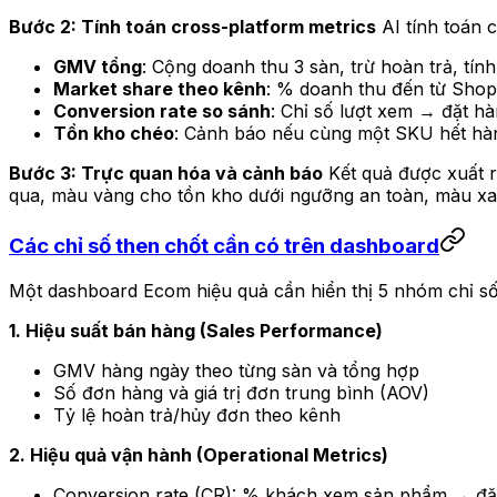
Bước 2: Tính toán cross-platform metrics
AI tính toán 
GMV tổng
: Cộng doanh thu 3 sàn, trừ hoàn trả, tín
Market share theo kênh
: % doanh thu đến từ Shop
Conversion rate so sánh
: Chỉ số lượt xem → đặt hà
Tồn kho chéo
: Cảnh báo nếu cùng một SKU hết hà
Bước 3: Trực quan hóa và cảnh báo
Kết quả được xuất r
qua, màu vàng cho tồn kho dưới ngưỡng an toàn, màu xa
Các chỉ số then chốt cần có trên dashboard
Một dashboard Ecom hiệu quả cần hiển thị 5 nhóm chỉ số
1. Hiệu suất bán hàng (Sales Performance)
GMV hàng ngày theo từng sàn và tổng hợp
Số đơn hàng và giá trị đơn trung bình (AOV)
Tỷ lệ hoàn trả/hủy đơn theo kênh
2. Hiệu quả vận hành (Operational Metrics)
Conversion rate (CR): % khách xem sản phẩm → đặ