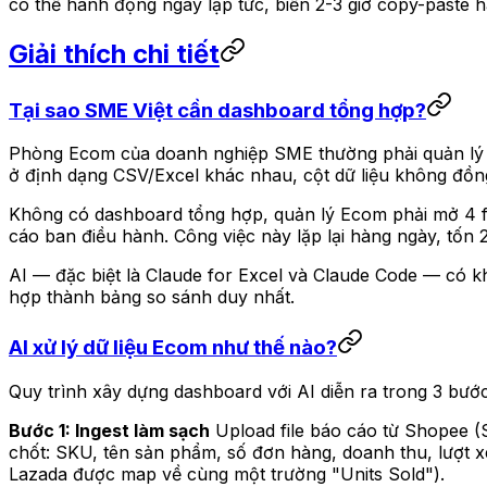
có thể hành động ngay lập tức, biến 2-3 giờ copy-paste 
Giải thích chi tiết
Tại sao SME Việt cần dashboard tổng hợp?
Phòng Ecom của doanh nghiệp SME thường phải quản lý đ
ở định dạng CSV/Excel khác nhau, cột dữ liệu không đồng 
Không có dashboard tổng hợp, quản lý Ecom phải mở 4 fil
cáo ban điều hành. Công việc này lặp lại hàng ngày, tốn 2-
AI — đặc biệt là Claude for Excel và Claude Code — có khả
hợp thành bảng so sánh duy nhất.
AI xử lý dữ liệu Ecom như thế nào?
Quy trình xây dựng dashboard với AI diễn ra trong 3 bước
Bước 1: Ingest làm sạch
Upload file báo cáo từ Shopee (S
chốt: SKU, tên sản phẩm, số đơn hàng, doanh thu, lượt x
Lazada được map về cùng một trường "Units Sold").