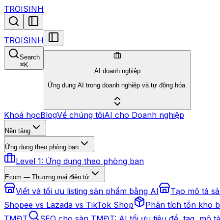
TROISINH
TROISINH
Search
⌘
K
AI doanh nghiệp
Ứng dụng AI trong doanh nghiệp và tự động hóa.
Khoá học
Blog
Về chúng tôi
AI cho Doanh nghiệp
Nền tảng
Ứng dụng theo phòng ban
Level 1: Ứng dụng theo phòng ban
Ecom — Thương mại điện tử
Viết và tối ưu listing sản phẩm bằng AI
Tạo mô tả s
Shopee vs Lazada vs TikTok Shop
Phân tích tồn kho 
TMĐT
SEO cho sàn TMĐT: AI tối ưu tiêu đề, tag, mô t