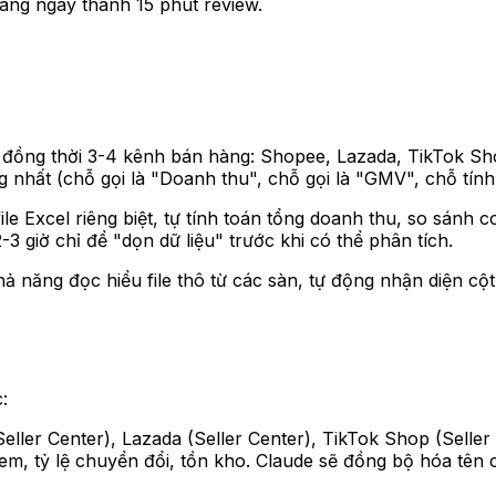
hàng ngày thành 15 phút review.
ồng thời 3-4 kênh bán hàng: Shopee, Lazada, TikTok Sho
nhất (chỗ gọi là "Doanh thu", chỗ gọi là "GMV", chỗ tính 
e Excel riêng biệt, tự tính toán tổng doanh thu, so sánh 
3 giờ chỉ để "dọn dữ liệu" trước khi có thể phân tích.
 năng đọc hiểu file thô từ các sàn, tự động nhận diện cột d
:
eller Center), Lazada (Seller Center), TikTok Shop (Seller
em, tỷ lệ chuyển đổi, tồn kho. Claude sẽ đồng bộ hóa tên 