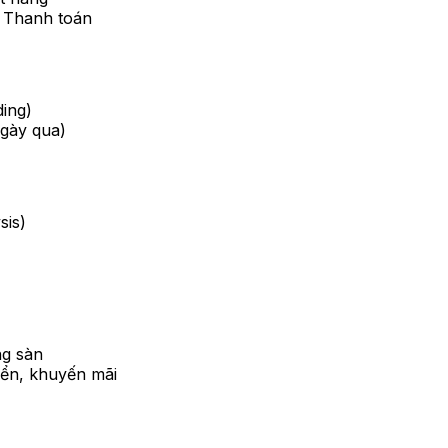
 Thanh toán
ding)
ngày qua)
sis)
ng sàn
yển, khuyến mãi