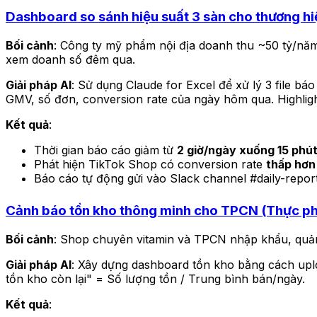
Dashboard so sánh hiệu suất 3 sàn cho thương h
Bối cảnh
: Công ty mỹ phẩm nội địa doanh thu ~50 tỷ/năm
xem doanh số đêm qua.
Giải pháp AI
: Sử dụng Claude for Excel để xử lý 3 file bá
GMV, số đơn, conversion rate của ngày hôm qua. Highlig
Kết quả
:
Thời gian báo cáo giảm từ
2 giờ/ngày xuống 15 phú
Phát hiện TikTok Shop có conversion rate
thấp hơ
Báo cáo tự động gửi vào Slack channel #daily-repor
Cảnh báo tồn kho thông minh cho TPCN (Thực p
Bối cảnh
: Shop chuyên vitamin và TPCN nhập khẩu, quản
Giải pháp AI
: Xây dựng dashboard tồn kho bằng cách uploa
tồn kho còn lại" = Số lượng tồn / Trung bình bán/ngày.
Kết quả
: