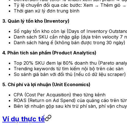
Tỷ lệ chuyển đổi qua các bước: Xem → Thêm giỏ →
Thời gian xử lý đơn trung bình
3. Quản lý tồn kho (Inventory)
Số ngày tồn kho còn lại (Days of Inventory Outstan
Danh sách SKU cần nhập gấp (dựa trên velocity 7 
Danh sách hàng ế (không bán được trong 30 ngày)
4. Phân tích sản phẩm (Product Analytics)
Top 20% SKU đem lại 80% doanh thu (Pareto analy
Trending keywords từ tìm kiếm nội bộ trên các sàn
So sánh giá bán với đối thủ (nếu có dữ liệu scraper)
5. Chi phí và lợi nhuận (Unit Economics)
CPA (Cost Per Acquisition) theo từng kênh
ROAS (Return on Ad Spend) của quảng cáo trên từ
Biên lợi nhuận gộp sau khi trừ phí sàn, phí vận chu
Ví dụ thực tế