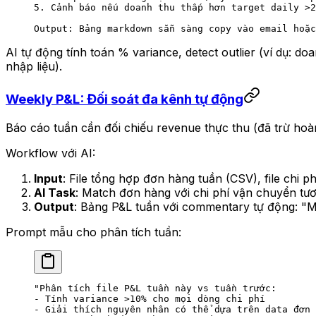
5. Cảnh báo nếu doanh thu thấp hơn target daily >2
Output: Bảng markdown sẵn sàng copy vào email hoặc
AI tự động tính toán % variance, detect outlier (ví dụ: 
nhập liệu).
Weekly P&L: Đối soát đa kênh tự động
Báo cáo tuần cần đối chiếu revenue thực thu (đã trừ hoà
Workflow với AI:
Input
: File tổng hợp đơn hàng tuần (CSV), file chi ph
AI Task
: Match đơn hàng với chi phí vận chuyển tư
Output
: Bảng P&L tuần với commentary tự động: "M
Prompt mẫu cho phân tích tuần:
"Phân tích file P&L tuần này vs tuần trước:
- Tính variance >10% cho mọi dòng chi phí
- Giải thích nguyên nhân có thể dựa trên data đơn 