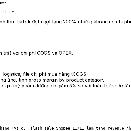
0%"
 slide.
doanh thu TikTok đột ngột tăng 200% nhưng không có chi ph
n trả) với chi phí COGS và OPEX.
í logistics, file chi phí mua hàng (COGS)
ơng ứng, tính gross margin by product category
argin mỹ phẩm dưỡng da giảm 5% so với tuần trước do tă
hàng (ví dụ: flash sale Shopee 11/11 làm tăng revenue nh