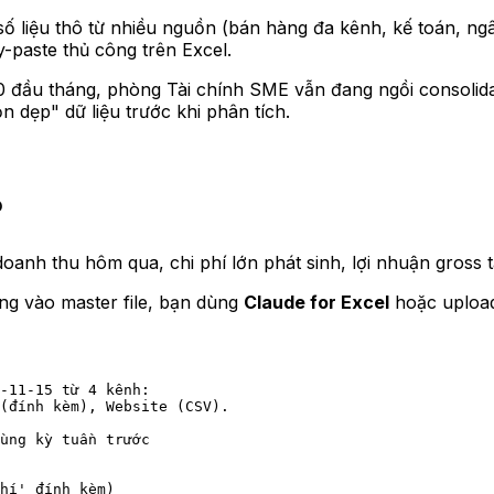
số liệu thô từ nhiều nguồn (bán hàng đa kênh, kế toán, ng
-paste thủ công trên Excel.
10 đầu tháng, phòng Tài chính SME vẫn đang ngồi consolida
 dẹp" dữ liệu trước khi phân tích.
oanh thu hôm qua, chi phí lớn phát sinh, lợi nhuận gross t
òng vào master file, bạn dùng
Claude for Excel
hoặc upload
-11-15 từ 4 kênh: 
(đính kèm), Website (CSV). 
ùng kỳ tuần trước
hí' đính kèm)