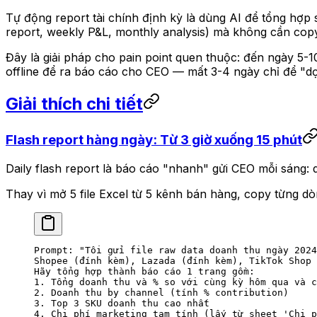
Tự động report tài chính định kỳ là dùng AI để tổng hợp 
report, weekly P&L, monthly analysis) mà không cần copy
Đây là giải pháp cho pain point quen thuộc: đến ngày 5-
offline để ra báo cáo cho CEO — mất 3-4 ngày chỉ để "dọn
Giải thích chi tiết
Flash report hàng ngày: Từ 3 giờ xuống 15 phút
Daily flash report là báo cáo "nhanh" gửi CEO mỗi sáng: d
Thay vì mở 5 file Excel từ 5 kênh bán hàng, copy từng d
Prompt: "Tôi gửi file raw data doanh thu ngày 2024
Shopee (đính kèm), Lazada (đính kèm), TikTok Shop 
Hãy tổng hợp thành báo cáo 1 trang gồm:
1. Tổng doanh thu và % so với cùng kỳ hôm qua và c
2. Doanh thu by channel (tính % contribution)
3. Top 3 SKU doanh thu cao nhất
4. Chi phí marketing tạm tính (lấy từ sheet 'Chi p