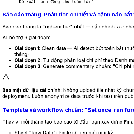
- Đề xuất hành động cho tuần tới"
Báo cáo tháng: Phân tích chi tiết và cảnh báo bất
Báo cáo tháng là "nghiêm túc" nhất — cần chính xác ch
AI hỗ trợ 3 giai đoạn:
Giai đoạn 1
: Clean data — AI detect bút toán bất th
tháng)
Giai đoạn 2
: Tự động phân loại chi phí theo Danh m
Giai đoạn 3
: Generate commentary chuẩn: "Chi phí
Bảo mật dữ liệu tài chính
: Không upload file nhật ký chun
deployment. Luôn anonymize data trước khi test trên pub
Template và workflow chuẩn: "Set once, run fo
Thay vì mỗi tháng tạo báo cáo từ đầu, bạn xây dựng
Fina
Sheet "Raw Data": Paste số liệu mới mỗi kỳ