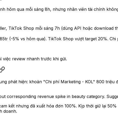
anh hôm qua mỗi sáng 8h, nhưng nhân viên tài chính không
eller, TikTok Shop mỗi sáng 7h (dùng API hoặc download t
85tr (-5% vs hôm qua). TikTok Shop vượt target 20%. Chi 
ỉ việc review nhanh trước khi gửi.
hung phát hiện: khoản "Chi phí Marketing - KOL" 800 triệ
t corresponding revenue spike in beauty category. Suggest
am kết nhưng đã xuất hóa đơn 100%. Kịp thời giữ lại 50% th
nh doanh.