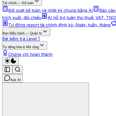
Tài chính — Kế toán
Đối soát kế toán và nhật ký chung bằng AI
Báo cáo 
trích xuất, đối chiếu
AI hỗ trợ tuân thủ thuế: VAT, TN
Tự động report tài chính định kỳ: Ngày, tuần, tháng
Ban Điều hành — Quản trị
Bài kiểm tra Level 1
Tự động hóa & Mở rộng
Chứng chỉ hoàn thành
Ask AI