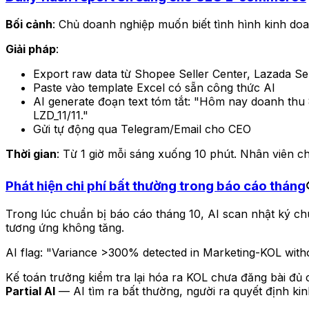
Bối cảnh
: Chủ doanh nghiệp muốn biết tình hình kinh do
Giải pháp
:
Export raw data từ Shopee Seller Center, Lazada S
Paste vào template Excel có sẵn công thức AI
AI generate đoạn text tóm tắt: "Hôm nay doanh thu 
LZD_11/11."
Gửi tự động qua Telegram/Email cho CEO
Thời gian
: Từ 1 giờ mỗi sáng xuống 10 phút. Nhân viên ch
Phát hiện chi phí bất thường trong báo cáo tháng
Trong lúc chuẩn bị báo cáo tháng 10, AI scan nhật ký c
tương ứng không tăng.
AI flag:
"Variance >300% detected in Marketing-KOL withou
Kế toán trưởng kiểm tra lại hóa ra KOL chưa đăng bài đủ c
Partial AI
— AI tìm ra bất thường, người ra quyết định ki