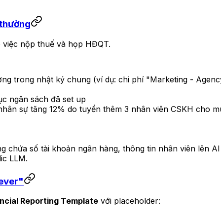
 thường
o việc nộp thuế và họp HĐQT.
ường trong nhật ký chung (ví dụ: chi phí "Marketing - Ag
ục ngân sách đã set up
 nhân sự tăng 12% do tuyển thêm 3 nhân viên CSKH cho m
g chứa số tài khoản ngân hàng, thông tin nhân viên lên AI 
lic LLM.
rever"
ncial Reporting Template
với placeholder: