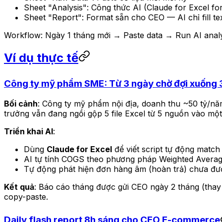
Sheet "Analysis": Công thức AI (Claude for Excel fo
Sheet "Report": Format sẵn cho CEO — AI chỉ fill t
Workflow: Ngày 1 tháng mới → Paste data → Run AI analys
Ví dụ thực tế
Công ty mỹ phẩm SME: Từ 3 ngày chờ đợi xuống 
Bối cảnh
: Công ty mỹ phẩm nội địa, doanh thu ~50 tỷ/năm
trưởng vẫn đang ngồi gộp 5 file Excel từ 5 nguồn vào một
Triển khai AI
:
Dùng
Claude for Excel
để viết script tự động match
AI tự tính COGS theo phương pháp Weighted Average
Tự động phát hiện đơn hàng âm (hoàn trả) chưa đư
Kết quả
: Báo cáo tháng được gửi CEO ngày 2 tháng (thay v
copy-paste.
Daily flash report 8h sáng cho CEO E-commerce