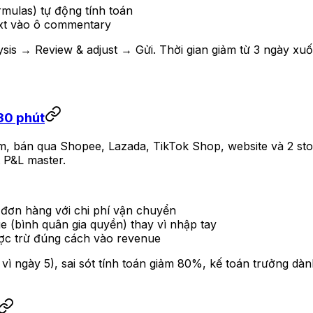
rmulas) tự động tính toán
ext vào ô commentary
is → Review & adjust → Gửi. Thời gian giảm từ 3 ngày xuố
30 phút
, bán qua Shopee, Lazada, TikTok Shop, website và 2 stor
 P&L master.
 đơn hàng với chi phí vận chuyển
 (bình quân gia quyền) thay vì nhập tay
ợc trừ đúng cách vào revenue
ì ngày 5), sai sót tính toán giảm 80%, kế toán trưởng dành