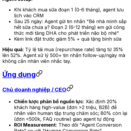
Khi khách mua sữa đoạn 1 (0-6 tháng), agent lưu
lịch vào CRM
Sau 25 ngày: Agent gửi tin nhắn "Bé nhà mình sắp
hết sữa chưa ạ? Đoạn 2 (6-12 tháng) em gửi công
thức mới tăng DHA cho phát triển não bộ nhé"
Kèm link đặt trước giảm 5% + quà tặng bình sữa
Hiệu quả
: Tỷ lệ tái mua (repurchase rate) tăng từ 35%
lên 52%. Agent xử lý 500+ tin nhắn follow-up/ngày mà
không cần nhân viên nhắc tay.
Ứng dụng
Chủ doanh nghiệp / CEO
Chiến lược phân bổ nguồn lực
: Xác định 20%
khách hàng high-value (đơn
>2 triệu
, B2B) để
nhân viên human tập trung chăm sóc; 80% còn lại
(đơn
<500k
, FAQ routine) giao agent tự động
ROI Measurement
: Theo dõi "Agent Conversion
Rate" so với "Human Conversion Rate".