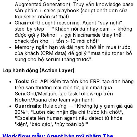
Augmented Generation): Truy vấn knowledge base
sản phẩm + sales playbook (script chốt đơn của
top seller nhân sự thật)
Chain-of-thought reasoning: Agent "suy nghĩ"
step-by-step — "Khách nói da nhạy cảm → không
được gợi ý Retinol → gợi Niacinamide thay thế →
check tồn kho → tồn > 10 mới chốt"
Memory ngắn hạn và dài hạn: Nhớ lần mua trước
của khách (CRM data) để gợi ý "mua tiếp toner bổ
sung cho bộ serum tháng trước"
Lớp hành động (Action Layer)
Tools
: Gọi API kiểm tra tồn kho ERP, tạo đơn hàng
trên sàn thương mại điện tử, gửi email qua
SendGrid/Mailgun, tạo task follow-up trên
Notion/Asana cho team vận hành
Guardrails
: Rule cứng — "Không tự ý giảm giá quá
20%", "Luôn xác nhận địa chỉ trước khi chốt",
"Escalate lên human agent nếu detect từ khóa
'kiện', 'báo cáo', 'hủy toàn bộ'"
Workflow mẫu: Agent bán mỹ phẩm The