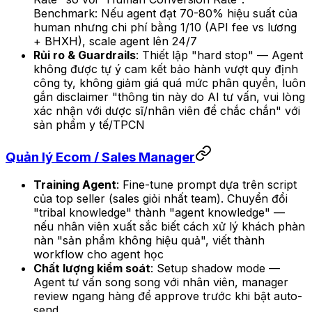
Benchmark: Nếu agent đạt 70-80% hiệu suất của
human nhưng chi phí bằng 1/10 (API fee vs lương
+ BHXH), scale agent lên 24/7
Rủi ro & Guardrails
: Thiết lập "hard stop" — Agent
không được tự ý cam kết bảo hành vượt quy định
công ty, không giảm giá quá mức phân quyền, luôn
gắn disclaimer "thông tin này do AI tư vấn, vui lòng
xác nhận với dược sĩ/nhân viên để chắc chắn" với
sản phẩm y tế/TPCN
Quản lý Ecom / Sales Manager
Training Agent
: Fine-tune prompt dựa trên script
của top seller (sales giỏi nhất team). Chuyển đổi
"tribal knowledge" thành "agent knowledge" —
nếu nhân viên xuất sắc biết cách xử lý khách phàn
nàn "sản phẩm không hiệu quả", viết thành
workflow cho agent học
Chất lượng kiểm soát
: Setup shadow mode —
Agent tư vấn song song với nhân viên, manager
review ngang hàng để approve trước khi bật auto-
send