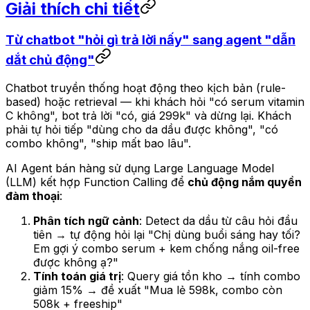
Giải thích chi tiết
Từ chatbot "hỏi gì trả lời nấy" sang agent "dẫn
dắt chủ động"
Chatbot truyền thống hoạt động theo kịch bản (rule-
based) hoặc retrieval — khi khách hỏi "có serum vitamin
C không", bot trả lời "có, giá 299k" và dừng lại. Khách
phải tự hỏi tiếp "dùng cho da dầu được không", "có
combo không", "ship mất bao lâu".
AI Agent bán hàng sử dụng Large Language Model
(LLM) kết hợp Function Calling để
chủ động nắm quyền
đàm thoại
:
Phân tích ngữ cảnh
: Detect da dầu từ câu hỏi đầu
tiên → tự động hỏi lại "Chị dùng buổi sáng hay tối?
Em gợi ý combo serum + kem chống nắng oil-free
được không ạ?"
Tính toán giá trị
: Query giá tồn kho → tính combo
giảm 15% → đề xuất "Mua lẻ 598k, combo còn
508k + freeship"