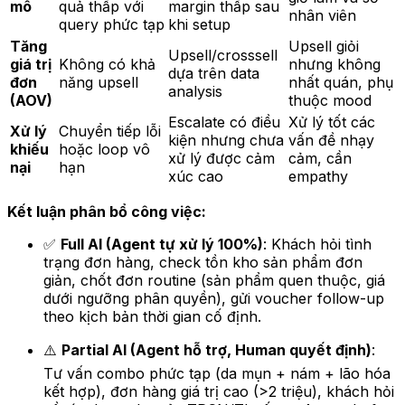
mô
quả thấp với
margin thấp sau
nhân viên
query phức tạp
khi setup
Tăng
Upsell giỏi
Upsell/crosssell
giá trị
Không có khả
nhưng không
dựa trên data
đơn
năng upsell
nhất quán, phụ
analysis
(AOV)
thuộc mood
Escalate có điều
Xử lý tốt các
Xử lý
Chuyển tiếp lỗi
kiện nhưng chưa
vấn đề nhạy
khiếu
hoặc loop vô
xử lý được cảm
cảm, cần
nại
hạn
xúc cao
empathy
Kết luận phân bổ công việc:
✅
Full AI (Agent tự xử lý 100%)
: Khách hỏi tình
trạng đơn hàng, check tồn kho sản phẩm đơn
giản, chốt đơn routine (sản phẩm quen thuộc, giá
dưới ngưỡng phân quyền), gửi voucher follow-up
theo kịch bản thời gian cố định.
⚠️
Partial AI (Agent hỗ trợ, Human quyết định)
:
Tư vấn combo phức tạp (da mụn + nám + lão hóa
kết hợp), đơn hàng giá trị cao (>2 triệu), khách hỏi