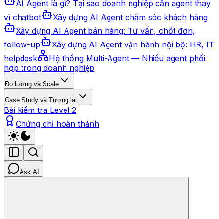
AI Agent là gì? Tại sao doanh nghiệp cần agent thay
vì chatbot
Xây dựng AI Agent chăm sóc khách hàng
Xây dựng AI Agent bán hàng: Tư vấn, chốt đơn,
follow-up
Xây dựng AI Agent vận hành nội bộ: HR, IT
helpdesk
Hệ thống Multi-Agent — Nhiều agent phối
hợp trong doanh nghiệp
Đo lường và Scale
Case Study và Tương lai
Bài kiểm tra Level 2
Chứng chỉ hoàn thành
Ask AI