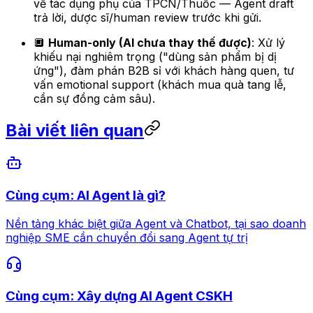
về tác dụng phụ của TPCN/Thuốc — Agent draft
trả lời, dược sĩ/human review trước khi gửi.
🔲
Human-only (AI chưa thay thế được)
: Xử lý
khiếu nại nghiêm trọng ("dùng sản phẩm bị dị
ứng"), đàm phán B2B sỉ với khách hàng quen, tư
vấn emotional support (khách mua quà tang lễ,
cần sự đồng cảm sâu).
Bài viết liên quan
Cùng cụm: AI Agent là gì?
Nền tảng khác biệt giữa Agent và Chatbot, tại sao doanh
nghiệp SME cần chuyển đổi sang Agent tự trị
Cùng cụm: Xây dựng AI Agent CSKH