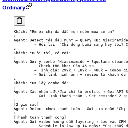
Ordinary
Khách: "Em ơi chị da dầu mụn muốn mua serum"
↓
Agent: Detect "da dầu mụn" → Query KB: Niacinamide
         → Hỏi lại: "Chị dùng buổi sáng hay tối? C
↓
Khách: "Buổi tối, có rồi"
↓
Agent: Gợi ý combo "Niacinamide + Squalane cleanse
         → Check tồn kho: Còn 45 sp
         → Tính giá: 299k + 189k = 488k → Combo gi
         → Gửi link hình ảnh + review từ khách da 
↓
Khách: "OK lấy combo đó"
↓
Agent: Xác nhận sđt/địa chỉ từ profile → Gọi API S
         → Gửi link thanh toán → Set reminder 2 gi
↓
[2 giờ sau]
Agent: Detect chưa thanh toán → Gửi tin nhắn "Chị 
↓
[Thanh toán thành công]
Agent: Gửi video hướng dẫn layering → Lưu vào CRM 
         → Schedule follow-up 14 ngày: "Chị thấy d