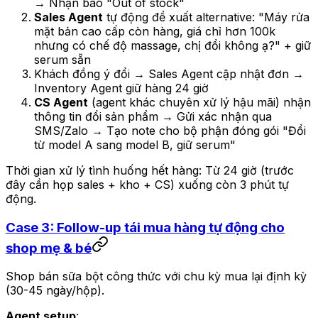
→ Nhận báo "Out of stock"
Sales Agent
tự động đề xuất alternative: "Máy rửa
mặt bản cao cấp còn hàng, giá chỉ hơn 100k
nhưng có chế độ massage, chị đổi không ạ?" + giữ
serum sẵn
Khách đồng ý đổi → Sales Agent cập nhật đơn →
Inventory Agent giữ hàng 24 giờ
CS Agent
(agent khác chuyên xử lý hậu mãi) nhận
thông tin đổi sản phẩm → Gửi xác nhận qua
SMS/Zalo → Tạo note cho bộ phận đóng gói "Đổi
từ model A sang model B, giữ serum"
Thời gian xử lý tình huống hết hàng: Từ 24 giờ (trước
đây cần họp sales + kho + CS) xuống còn 3 phút tự
động.
Case 3: Follow-up tái mua hàng tự động cho
shop mẹ & bé
Shop bán sữa bột công thức với chu kỳ mua lại định kỳ
(30-45 ngày/hộp).
Agent setup
: