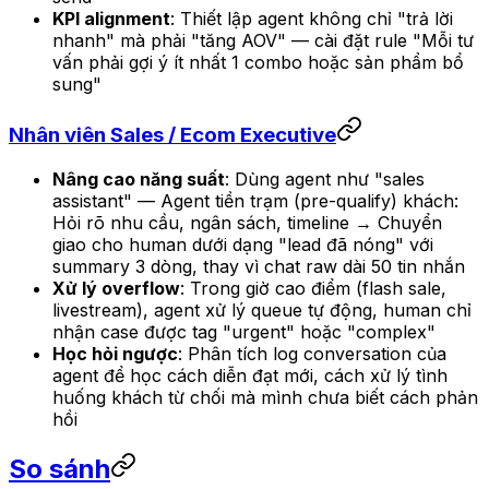
KPI alignment
: Thiết lập agent không chỉ "trả lời
nhanh" mà phải "tăng AOV" — cài đặt rule "Mỗi tư
vấn phải gợi ý ít nhất 1 combo hoặc sản phẩm bổ
sung"
Nhân viên Sales / Ecom Executive
Nâng cao năng suất
: Dùng agent như "sales
assistant" — Agent tiền trạm (pre-qualify) khách:
Hỏi rõ nhu cầu, ngân sách, timeline → Chuyển
giao cho human dưới dạng "lead đã nóng" với
summary 3 dòng, thay vì chat raw dài 50 tin nhắn
Xử lý overflow
: Trong giờ cao điểm (flash sale,
livestream), agent xử lý queue tự động, human chỉ
nhận case được tag "urgent" hoặc "complex"
Học hỏi ngược
: Phân tích log conversation của
agent để học cách diễn đạt mới, cách xử lý tình
huống khách từ chối mà mình chưa biết cách phản
hồi
So sánh