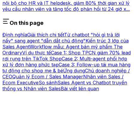
nội bộ cho HR và IT helpdesk, giảm 80% thời gian xử lý
yêu cầu nhân viên và tăng tốc độ phản hồi từ 24 giờ x...
On this page
Định nghĩa
Giải thích chi tiết
Từ chatbot "hỏi gì trả lời
nấy" sang agent "dẫn dắt chủ động"
Kiến trúc 3 lớp của
Sales Agent
Workflow mẫu: Agent bán mỹ phẩm The
Ordinary
Ví dụ thực tế
Case 1: Shop TPCN giảm 70% lead
rơi rụng trên TikTok Shop
Case 2: Multi-agent phối hợp
xử lý đơn hàng phức tạp
Case 3: Follow-up tái mua hàng
tự động cho shop mẹ & bé
Ứng dụng
Chủ doanh nghiệp /
CEO
Quản lý Ecom / Sales Manager
Nhân viên Sales /
Ecom Executive
So sánh
Sales Agent vs Chatbot truyền
thống vs Nhân viên Sales
Bài viết liên quan