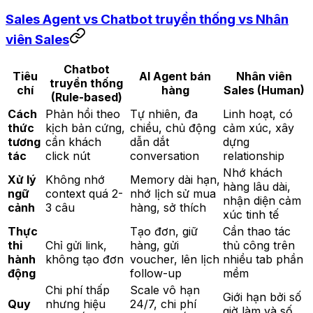
Sales Agent vs Chatbot truyền thống vs Nhân
viên Sales
Chatbot
Tiêu
AI Agent bán
Nhân viên
truyền thống
chí
hàng
Sales (Human)
(Rule-based)
Cách
Phản hồi theo
Tự nhiên, đa
Linh hoạt, có
thức
kịch bản cứng,
chiều, chủ động
cảm xúc, xây
tương
cần khách
dẫn dắt
dựng
tác
click nút
conversation
relationship
Nhớ khách
Xử lý
Không nhớ
Memory dài hạn,
hàng lâu dài,
ngữ
context quá 2-
nhớ lịch sử mua
nhận diện cảm
cảnh
3 câu
hàng, sở thích
xúc tinh tế
Thực
Tạo đơn, giữ
Cần thao tác
thi
Chỉ gửi link,
hàng, gửi
thủ công trên
hành
không tạo đơn
voucher, lên lịch
nhiều tab phần
động
follow-up
mềm
Chi phí thấp
Scale vô hạn
Giới hạn bởi số
Quy
nhưng hiệu
24/7, chi phí
giờ làm và số