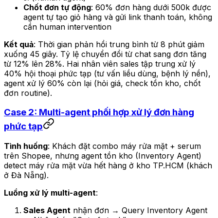
Chốt đơn tự động
: 60% đơn hàng dưới 500k được
agent tự tạo giỏ hàng và gửi link thanh toán, không
cần human intervention
Kết quả
: Thời gian phản hồi trung bình từ 8 phút giảm
xuống 45 giây. Tỷ lệ chuyển đổi từ chat sang đơn tăng
từ 12% lên 28%. Hai nhân viên sales tập trung xử lý
40% hội thoại phức tạp (tư vấn liều dùng, bệnh lý nền),
agent xử lý 60% còn lại (hỏi giá, check tồn kho, chốt
đơn routine).
Case 2: Multi-agent phối hợp xử lý đơn hàng
phức tạp
Tình huống
: Khách đặt combo máy rửa mặt + serum
trên Shopee, nhưng agent tồn kho (Inventory Agent)
detect máy rửa mặt vừa hết hàng ở kho TP.HCM (khách
ở Đà Nẵng).
Luồng xử lý multi-agent
:
Sales Agent
nhận đơn → Query Inventory Agent