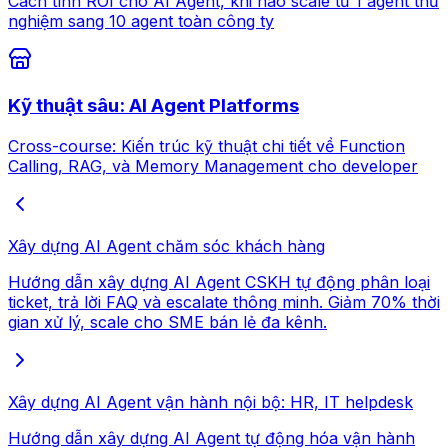
Cách tính ROI cho AI Agent, khi nào scale từ 1 agent thử
nghiệm sang 10 agent toàn công ty
Kỹ thuật sâu: AI Agent Platforms
Cross-course: Kiến trúc kỹ thuật chi tiết về Function
Calling, RAG, và Memory Management cho developer
Xây dựng AI Agent chăm sóc khách hàng
Hướng dẫn xây dựng AI Agent CSKH tự động phân loại
ticket, trả lời FAQ và escalate thông minh. Giảm 70% thời
gian xử lý, scale cho SME bán lẻ đa kênh.
Xây dựng AI Agent vận hành nội bộ: HR, IT helpdesk
Hướng dẫn xây dựng AI Agent tự động hóa vận hành