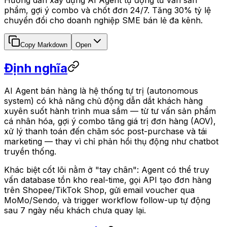
phẩm, gợi ý combo và chốt đơn 24/7. Tăng 30% tỷ lệ
chuyển đổi cho doanh nghiệp SME bán lẻ đa kênh.
Copy Markdown
Open
Định nghĩa
AI Agent bán hàng là hệ thống tự trị (autonomous
system) có khả năng chủ động dẫn dắt khách hàng
xuyên suốt hành trình mua sắm — từ tư vấn sản phẩm
cá nhân hóa, gợi ý combo tăng giá trị đơn hàng (AOV),
xử lý thanh toán đến chăm sóc post-purchase và tái
marketing — thay vì chỉ phản hồi thụ động như chatbot
truyền thống.
Khác biệt cốt lõi nằm ở "tay chân": Agent có thể truy
vấn database tồn kho real-time, gọi API tạo đơn hàng
trên Shopee/TikTok Shop, gửi email voucher qua
MoMo/Sendo, và trigger workflow follow-up tự động
sau 7 ngày nếu khách chưa quay lại.