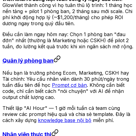
GlowViet thành công vì họ tuân thủ lộ trình: 1 tháng học
nền tảng + pilot 1 phòng ban, 2 tháng sau mới scale. Chi
phí khởi động hợp lý (~$1,200/tháng) cho phép ROI
dương ngay trong quý đầu tiên.
Điều cần làm ngay hôm nay: Chọn 1 phòng ban "đau
đớn" nhất (thường là Marketing hoặc CSKH) để pilot 2
tuần, đo lường kết quả trước khi xin ngân sách mở rộng.
Quản lý phòng ban
Nếu bạn là trưởng phòng Ecom, Marketing, CSKH hay
Tài chính: Yêu cầu nhân viên dành 30 phút/ngày trong
tuần đầu tiên để học
Prompt cơ bản
. Không cần biết
code, chỉ cần biết cách "nói chuyện" với AI để nhận
output chất lượng cao.
Thiết lập "AI Hour" — 1 giờ mỗi tuần cả team cùng
review các prompt hiệu quả và chia sẻ template. Đây là
cách xây dựng
knowledge base nội bộ
miễn phí.
Nhân viên thực thi