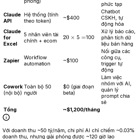
phòng)
×
phức tạp
20
Chatbot
Claude
Hệ thống (tính
=
~$400
CSKH, tự
API
theo token)
động hóa
Claude
Xử lý báo cáo,
5 nhân viên tài
20
20
×
5
=
100
for
phân tích dữ
chính + ecom
Excel
liệu bán hàng
×
5
Nối giữa các
Workflow
công cụ,
=
Zapier
~$100
automation
trigger tự
động
Làm việc
nhóm với AI,
Cowork
Toàn bộ 50
$0 (giai đoạn
quản lý
(nội bộ)
người
beta)
prompt chia
sẻ
Tổng
~$1,200/tháng
Với doanh thu ~50 tỷ/năm, chi phí AI chỉ chiếm ~0.03%
doanh thu, nhưng giải phóng được ~120 giờ lao