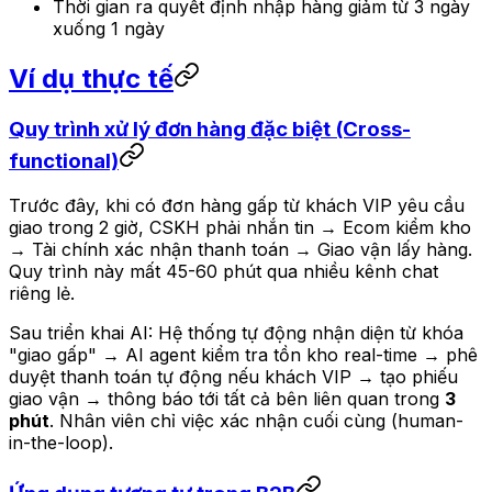
Thời gian ra quyết định nhập hàng giảm từ 3 ngày
xuống 1 ngày
Ví dụ thực tế
Quy trình xử lý đơn hàng đặc biệt (Cross-
functional)
Trước đây, khi có đơn hàng gấp từ khách VIP yêu cầu
giao trong 2 giờ, CSKH phải nhắn tin → Ecom kiểm kho
→ Tài chính xác nhận thanh toán → Giao vận lấy hàng.
Quy trình này mất 45-60 phút qua nhiều kênh chat
riêng lẻ.
Sau triển khai AI: Hệ thống tự động nhận diện từ khóa
"giao gấp" → AI agent kiểm tra tồn kho real-time → phê
duyệt thanh toán tự động nếu khách VIP → tạo phiếu
giao vận → thông báo tới tất cả bên liên quan trong
3
phút
. Nhân viên chỉ việc xác nhận cuối cùng (human-
in-the-loop).