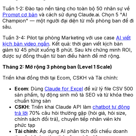
Tuần 1-2: Đào tạo nền tảng cho toàn bộ 50 nhân sự về
Prompt cơ bản
và cách sử dụng Claude.ai. Chọn 5 "AI
Champion" — một người đại diện từ mỗi phòng ban để đi
sâu.
Tuần 3-4: Pilot tại phòng Marketing với use case
AI viết
kịch bản video ngắn
. Kết quả: thời gian viết kịch bản
giảm từ 45 phút xuống 8 phút. Sau khi chứng minh ROI,
được sự đồng thuận từ ban điều hành để mở rộng.
Tháng 2: Mở rộng 3 phòng ban (Level 1 Scale)
Triển khai đồng thời tại Ecom, CSKH và Tài chính:
Ecom
: Dùng
Claude for Excel
để xử lý file CSV 500
sản phẩm, tự động sinh mô tả SEO và từ khóa theo
chuẩn từng sàn
CSKH
: Triển khai Claude API làm
chatbot tự động
trả lời
70% câu hỏi thường gặp (hỏi giá, hỏi size,
chính sách đổi trả), chuyển tiếp nhân viên khi
phức tạp
Tài chính
: Áp dụng AI phân tích đối chiếu doanh