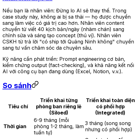
Nếu bạn là nhân viên: Đừng lo AI sẽ thay thế. Trong
case study này, không ai bị sa thải — họ được chuyển
sang làm việc có giá trị cao hơn. Nhân viên content
chuyển từ viết 40 kịch bản/ngày (nhàm chán) sang
chỉnh sửa và sáng tạo concept (thú vị). Nhân viên
CSKH từ trả lời "có ship tới Quảng Ninh không" chuyển
sang tư vấn chăm sóc da chuyên sâu.
Kỹ năng cần phát triển: Prompt engineering cơ bản,
kiểm chứng output (fact-checking), và khả năng kết nối
AI với công cụ bạn đang dùng (Excel, Notion, v.v.).
So sánh
Triển khai từng
Triển khai toàn diện
Tiêu chí
phòng ban riêng lẻ
có phối hợp
(Siloed)
(Integrated)
6-9 tháng (mỗi
3 tháng (song song
Thời gian
phòng 1-2 tháng, làm
nhưng có phối hợp)
tuần tự)