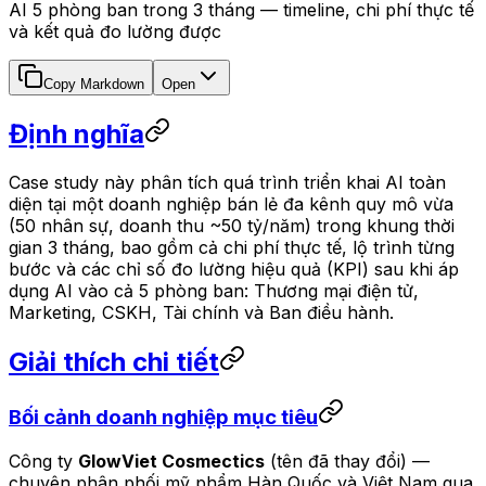
AI 5 phòng ban trong 3 tháng — timeline, chi phí thực tế
và kết quả đo lường được
Copy Markdown
Open
Định nghĩa
Case study này phân tích quá trình triển khai AI toàn
diện tại một doanh nghiệp bán lẻ đa kênh quy mô vừa
(50 nhân sự, doanh thu ~50 tỷ/năm) trong khung thời
gian 3 tháng, bao gồm cả chi phí thực tế, lộ trình từng
bước và các chỉ số đo lường hiệu quả (KPI) sau khi áp
dụng AI vào cả 5 phòng ban: Thương mại điện tử,
Marketing, CSKH, Tài chính và Ban điều hành.
Giải thích chi tiết
Bối cảnh doanh nghiệp mục tiêu
Công ty
GlowViet Cosmectics
(tên đã thay đổi) —
chuyên phân phối mỹ phẩm Hàn Quốc và Việt Nam qua