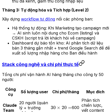
thu đa kênh, giảm thủ công nhập liệu
Tháng 3: Tự động hóa và Tích hợp (Level 2)
Xây dựng
workflow tự động
nối các phòng ban:
Hệ thống tự động: Khi Marketing tạo campaign mới
→ AI sinh luôn nội dung cho Ecom (listing) và
CSKH (script trả lời khách hỏi về campaign)
Dashboard dự báo tồn kho: AI phân tích dữ liệu
bán 3 tháng gần nhất + trend Google Search để đề
xuất số lượng nhập hàng cho Ban điều hành
Stack công nghệ và chi phí thực tế
Tổng chi phí vận hành AI hàng tháng cho công ty 50
người:
Công
Số lượng user
Chi phí/tháng
Mục đích
cụ
Phân tích
20 người (quản
Claude
chiến lược,
30
30
×
20
=
600
lý + trưởng
Team
viết content