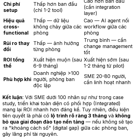
Cao hơn ban đầu
Chi phí
Thấp hơn ban đầu
(cần integration
setup
(chỉ 1-2 tool)
layer)
Hiệu quả
Thấp — dữ liệu
Cao — AI agent nối
cross-
không chảy giữa các
workflow giữa các
functional
phòng
phòng
Trung bình — cần
Rủi ro thay
Thấp — ảnh hưởng
change management
đổi
từng phòng
tốt
ROI tổng
Xuất hiện muộn (sau
Xuất hiện sớm (sau
thể
6-9 tháng)
1-2 tháng từ pilot)
Doanh nghiệp >100
SME 20-80 người,
Phù hợp khi
người, phòng ban
cần linh hoạt nhanh
độc lập
Kết luận
: Với SME dưới 100 nhân sự như trong case
study, triển khai toàn diện có phối hợp (Integrated)
mang lại ROI nhanh hơn đáng kể. Tuy nhiên, điều kiện
tiên quyết là phải có
lộ trình rõ ràng 3 tháng
và
không
bỏ qua giai đoạn đào tạo nền tảng
— nếu không sẽ tạo
ra "khoảng cách số" (digital gap) giữa các phòng ban,
gây lãng phí tài nguyên.