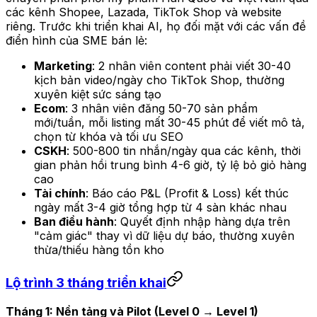
các kênh Shopee, Lazada, TikTok Shop và website
riêng. Trước khi triển khai AI, họ đối mặt với các vấn đề
điển hình của SME bán lẻ:
Marketing
: 2 nhân viên content phải viết 30-40
kịch bản video/ngày cho TikTok Shop, thường
xuyên kiệt sức sáng tạo
Ecom
: 3 nhân viên đăng 50-70 sản phẩm
mới/tuần, mỗi listing mất 30-45 phút để viết mô tả,
chọn từ khóa và tối ưu SEO
CSKH
: 500-800 tin nhắn/ngày qua các kênh, thời
gian phản hồi trung bình 4-6 giờ, tỷ lệ bỏ giỏ hàng
cao
Tài chính
: Báo cáo P&L (Profit & Loss) kết thúc
ngày mất 3-4 giờ tổng hợp từ 4 sàn khác nhau
Ban điều hành
: Quyết định nhập hàng dựa trên
"cảm giác" thay vì dữ liệu dự báo, thường xuyên
thừa/thiếu hàng tồn kho
Lộ trình 3 tháng triển khai
Tháng 1: Nền tảng và Pilot (Level 0 → Level 1)