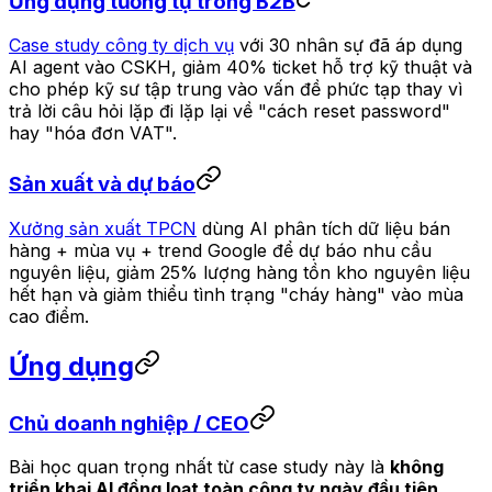
Ứng dụng tương tự trong B2B
Case study công ty dịch vụ
với 30 nhân sự đã áp dụng
AI agent vào CSKH, giảm 40% ticket hỗ trợ kỹ thuật và
cho phép kỹ sư tập trung vào vấn đề phức tạp thay vì
trả lời câu hỏi lặp đi lặp lại về "cách reset password"
hay "hóa đơn VAT".
Sản xuất và dự báo
Xưởng sản xuất TPCN
dùng AI phân tích dữ liệu bán
hàng + mùa vụ + trend Google để dự báo nhu cầu
nguyên liệu, giảm 25% lượng hàng tồn kho nguyên liệu
hết hạn và giảm thiểu tình trạng "cháy hàng" vào mùa
cao điểm.
Ứng dụng
Chủ doanh nghiệp / CEO
Bài học quan trọng nhất từ case study này là
không
triển khai AI đồng loạt toàn công ty ngày đầu tiên
.