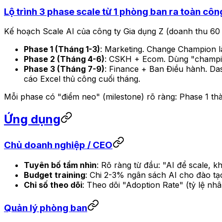
Lộ trình 3 phase scale từ 1 phòng ban ra toàn côn
Kế hoạch Scale AI của công ty Gia dụng Z (doanh thu 60 
Phase 1 (Tháng 1-3)
: Marketing. Change Champion l
Phase 2 (Tháng 4-6)
: CSKH + Ecom. Dùng "champion
Phase 3 (Tháng 7-9)
: Finance + Ban Điều hành. Da
cáo Excel thủ công cuối tháng.
Mỗi phase có "điểm neo" (milestone) rõ ràng: Phase 1 t
Ứng dụng
Chủ doanh nghiệp / CEO
Tuyên bố tầm nhìn
: Rõ ràng từ đầu: "AI để scale, 
Budget training
: Chi 2-3% ngân sách AI cho đào tạ
Chỉ số theo dõi
: Theo dõi "Adoption Rate" (tỷ lệ nhâ
Quản lý phòng ban