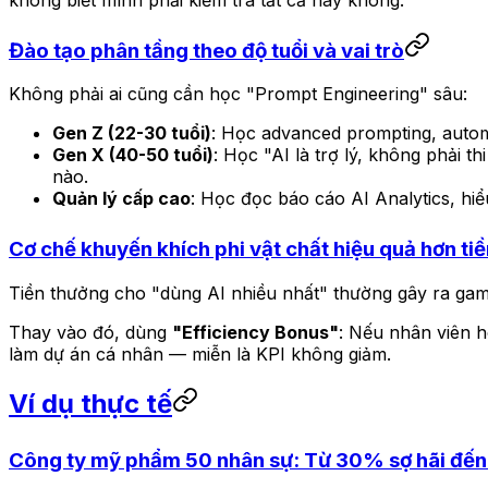
không biết mình phải kiểm tra tất cả hay không.
Đào tạo phân tầng theo độ tuổi và vai trò
Không phải ai cũng cần học "Prompt Engineering" sâu:
Gen Z (22-30 tuổi)
: Học advanced prompting, autom
Gen X (40-50 tuổi)
: Học "AI là trợ lý, không phải t
nào.
Quản lý cấp cao
: Học đọc báo cáo AI Analytics, hiể
Cơ chế khuyến khích phi vật chất hiệu quả hơn ti
Tiền thưởng cho "dùng AI nhiều nhất" thường gây ra gam
Thay vào đó, dùng
"Efficiency Bonus"
: Nếu nhân viên h
làm dự án cá nhân — miễn là KPI không giảm.
Ví dụ thực tế
Công ty mỹ phẩm 50 nhân sự: Từ 30% sợ hãi đế