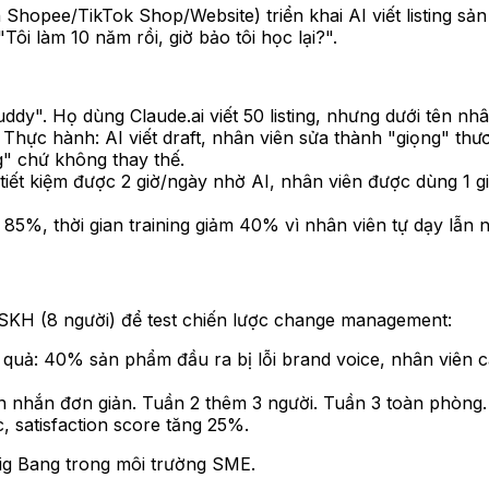
pee/TikTok Shop/Website) triển khai AI viết listing sản 
Tôi làm 10 năm rồi, giờ bảo tôi học lại?".
ddy". Họ dùng Claude.ai viết 50 listing, nhưng dưới tên nh
". Thực hành: AI viết draft, nhân viên sửa thành "giọng" th
g" chứ không thay thế.
u tiết kiệm được 2 giờ/ngày nhờ AI, nhân viên được dùng 1
 85%, thời gian training giảm 40% vì nhân viên tự dạy lẫn 
SKH (8 người) để test chiến lược change management:
ết quả: 40% sản phẩm đầu ra bị lỗi brand voice, nhân viên
tin nhắn đơn giản. Tuần 2 thêm 3 người. Tuần 3 toàn phòng. 
, satisfaction score tăng 25%.
 Big Bang trong môi trường SME.