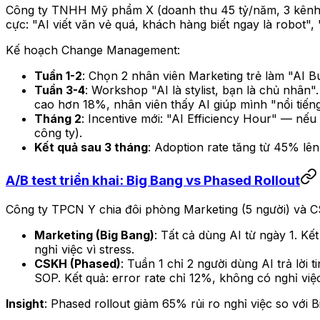
Công ty TNHH Mỹ phẩm X (doanh thu 45 tỷ/năm, 3 kênh Sho
cực: "AI viết văn vẻ quá, khách hàng biết ngay là robot", "
Kế hoạch Change Management:
Tuần 1-2
: Chọn 2 nhân viên Marketing trẻ làm "AI Bu
Tuần 3-4
: Workshop "AI là stylist, bạn là chủ nhân
cao hơn 18%, nhân viên thấy AI giúp mình "nổi tiến
Tháng 2
: Incentive mới: "AI Efficiency Hour" — nế
công ty).
Kết quả sau 3 tháng
: Adoption rate tăng từ 45% lên
A/B test triển khai: Big Bang vs Phased Rollout
Công ty TPCN Y chia đôi phòng Marketing (5 người) và C
Marketing (Big Bang)
: Tất cả dùng AI từ ngày 1. K
nghỉ việc vì stress.
CSKH (Phased)
: Tuần 1 chỉ 2 người dùng AI trả lời 
SOP. Kết quả: error rate chỉ 12%, không có nghỉ việc
Insight
: Phased rollout giảm 65% rủi ro nghỉ việc so với