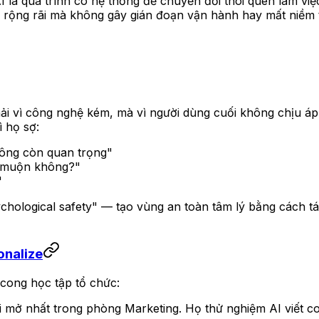
 là quá trình có hệ thống để chuyển đổi thói quen làm việ
rộng rãi mà không gây gián đoạn vận hành hay mất niềm ti
i vì công nghệ kém, mà vì người dùng cuối không chịu áp 
ì họ sợ:
không còn quan trọng"
uá muộn không?"
"
hological safety" — tạo vùng an toàn tâm lý bằng cách tách 
onalize
 cong học tập tổ chức:
 mở nhất trong phòng Marketing. Họ thử nghiệm AI viết co