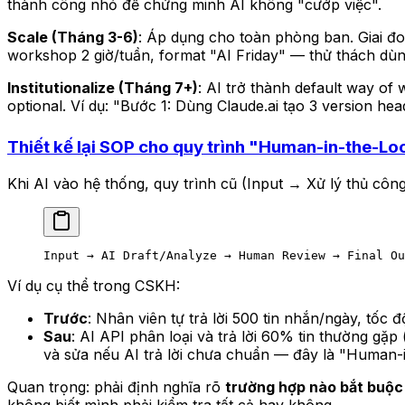
thành công nhỏ để chứng minh AI không "cướp việc".
Scale (Tháng 3-6)
: Áp dụng cho toàn phòng ban. Giai đ
workshop 2 giờ/tuần, format "AI Friday" — thử thách dùng
Institutionalize (Tháng 7+)
: AI trở thành default way of
optional. Ví dụ: "Bước 1: Dùng Claude.ai tạo 3 version he
Thiết kế lại SOP cho quy trình "Human-in-the-Lo
Khi AI vào hệ thống, quy trình cũ (Input → Xử lý thủ côn
Input → AI Draft/Analyze → Human Review → Final Ou
Ví dụ cụ thể trong CSKH:
Trước
: Nhân viên tự trả lời 500 tin nhắn/ngày, tốc đ
Sau
: AI API phân loại và trả lời 60% tin thường gặp
và sửa nếu AI trả lời chưa chuẩn — đây là "Human-i
Quan trọng: phải định nghĩa rõ
trường hợp nào bắt buộc