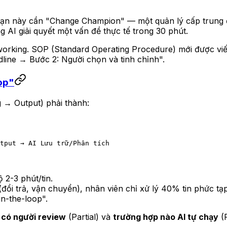
oạn này cần "Change Champion" — một quản lý cấp trung đ
 AI giải quyết một vấn đề thực tế trong 30 phút.
 working. SOP (Standard Operating Procedure) mới được viết
adline → Bước 2: Người chọn và tinh chỉnh".
op"
g → Output) phải thành:
tput → AI Lưu trữ/Phân tích
ộ 2-3 phút/tin.
 (đổi trả, vận chuyển), nhân viên chỉ xử lý 40% tin phức tạp
n-the-loop".
 có người review
(Partial) và
trường hợp nào AI tự chạy
(F