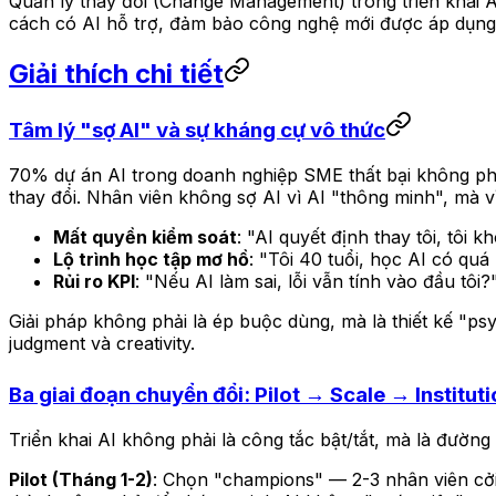
Quản lý thay đổi (Change Management) trong triển khai AI
cách có AI hỗ trợ, đảm bảo công nghệ mới được áp dụng 
Giải thích chi tiết
Tâm lý "sợ AI" và sự kháng cự vô thức
70% dự án AI trong doanh nghiệp SME thất bại không phả
thay đổi. Nhân viên không sợ AI vì AI "thông minh", mà v
Mất quyền kiểm soát
: "AI quyết định thay tôi, tôi 
Lộ trình học tập mơ hồ
: "Tôi 40 tuổi, học AI có q
Rủi ro KPI
: "Nếu AI làm sai, lỗi vẫn tính vào đầu tôi?
Giải pháp không phải là ép buộc dùng, mà là thiết kế "psyc
judgment và creativity.
Ba giai đoạn chuyển đổi: Pilot → Scale → Instituti
Triển khai AI không phải là công tắc bật/tắt, mà là đường
Pilot (Tháng 1-2)
: Chọn "champions" — 2-3 nhân viên cởi