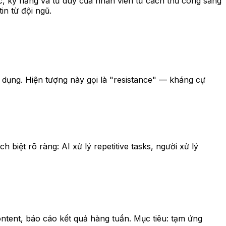
c, kỹ năng và tư duy của nhân viên từ cách thủ công sang
n từ đội ngũ.
dụng. Hiện tượng này gọi là "resistance" — kháng cự
biệt rõ ràng: AI xử lý repetitive tasks, người xử lý
ntent, báo cáo kết quả hàng tuần. Mục tiêu: tạm ứng