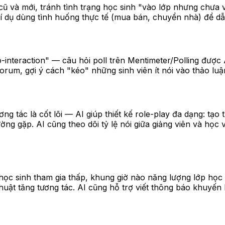
ũ và mới, tránh tình trạng học sinh "vào lớp nhưng chưa và
í dụ dùng tình huống thực tế (mua bán, chuyển nhà) để dẫ
nteraction" — câu hỏi poll trên Mentimeter/Polling được AI
 forum, gợi ý cách "kéo" những sinh viên ít nói vào thảo l
g tác là cốt lõi — AI giúp thiết kế role-play đa dạng: tạo
ờng gặp. AI cũng theo dõi tỷ lệ nói giữa giảng viên và học
ệ học sinh tham gia thấp, khung giờ nào năng lượng lớp họ
huật tăng tương tác. AI cũng hỗ trợ viết thông báo khuyến