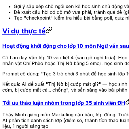
Gợi ý sắp xếp chỗ ngồi xen kẽ học sinh chủ động v
Đề xuất câu hỏi có độ mở vừa phải, tránh quá dễ (g
Tạo "checkpoint" kiểm tra hiểu bài bằng poll, quiz n
Ví dụ thực tế
Hoạt động khởi động cho lớp 10 môn Ngữ văn sau 
Cô Lan dạy Văn lớp 10 vào tiết 4 (sau giờ nghỉ trưa). Họ
nhân vật Chí Phèo hoặc Thị Nở bằng 5 emoji, học sinh đo
Prompt cô dùng:
"Tạo 3 trò chơi 3 phút để học sinh lớp 
Kết quả: AI đề xuất "Thị Nờ bị cướp mất gì?" — học sinh 
cơm, bị cướp mất cả... chồng", và sẵn sàng vào bài phân 
Tối ưu thảo luận nhóm trong lớp 35 sinh viên ĐH
Thầy Minh giảng môn Marketing căn bản, lớp đông. Trước 
AI phân tích danh sách lớp (điểm số, thành tích thảo luậ
liệu, 1 người sáng tạo.