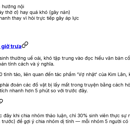
à hướng nội
ây thờ ơ) hay quá khó (gây nản)
hanh thay vì hỏi trực tiếp gây áp lực
giờ trưa
c sinh thường uể oải, khó tập trung vào đọc hiểu văn bản c
án tính cách và ý nghĩa.
10 tỉnh táo, liên quan đến tác phẩm 'Vợ nhặt' của Kim Lân,
phải đoán các đồ vật bị lấy mất trong truyện bằng cách hỏ
tích nhanh hơn 5 phút so với trước đây.
đây khi chia nhóm thảo luận, chỉ 30% sinh viên thực sự n
n trước) để gợi ý chia nhóm dị tính — mỗi nhóm 5 người có