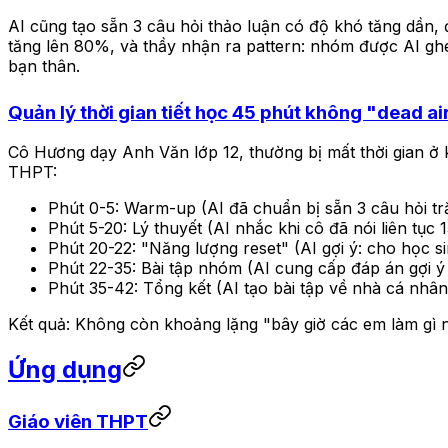
AI cũng tạo sẵn 3 câu hỏi thảo luận có độ khó tăng dần, 
tăng lên 80%, và thầy nhận ra pattern: nhóm được AI ghé
bạn thân.
Quản lý thời gian tiết học 45 phút không "dead ai
Cô Hương dạy Anh Văn lớp 12, thường bị mất thời gian ở kh
THPT:
Phút 0-5: Warm-up (AI đã chuẩn bị sẵn 3 câu hỏi t
Phút 5-20: Lý thuyết (AI nhắc khi cô đã nói liên tục
Phút 20-22: "Năng lượng reset" (AI gợi ý: cho học s
Phút 22-35: Bài tập nhóm (AI cung cấp đáp án gợi ý
Phút 35-42: Tổng kết (AI tạo bài tập về nhà cá nhân 
Kết quả: Không còn khoảng lặng "bây giờ các em làm gì 
Ứng dụng
Giáo viên THPT