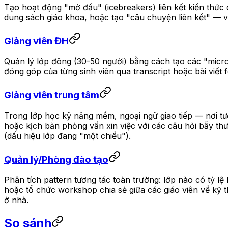
Tạo hoạt động "mở đầu" (icebreakers) liên kết kiến thức c
dung sách giáo khoa, hoặc tạo "câu chuyện liên kết" — v
Giảng viên ĐH
Quản lý lớp đông (30-50 người) bằng cách tạo các "micro-i
đóng góp của từng sinh viên qua transcript hoặc bài viết
Giảng viên trung tâm
Trong lớp học kỹ năng mềm, ngoại ngữ giao tiếp — nơi tươn
hoặc kịch bản phỏng vấn xin việc với các câu hỏi bẫy thư
(dấu hiệu lớp đang "một chiều").
Quản lý/Phòng đào tạo
Phân tích pattern tương tác toàn trường: lớp nào có tỷ l
hoặc tổ chức workshop chia sẻ giữa các giáo viên về kỹ t
ở nhà.
So sánh