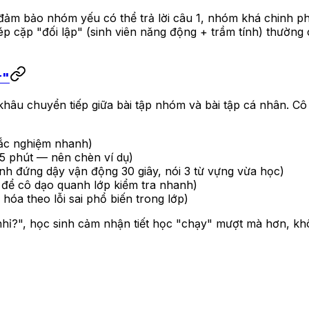
đảm bảo nhóm yếu có thể trả lời câu 1, nhóm khá chinh phụ
p cặp "đối lập" (sinh viên năng động + trầm tính) thường
r"
âu chuyển tiếp giữa bài tập nhóm và bài tập cá nhân. Cô dù
rắc nghiệm nhanh)
 15 phút — nên chèn ví dụ)
inh đứng dậy vận động 30 giây, nói 3 từ vựng vừa học)
 để cô dạo quanh lớp kiểm tra nhanh)
hóa theo lỗi sai phổ biến trong lớp)
nhỉ?", học sinh cảm nhận tiết học "chạy" mượt mà hơn, kh