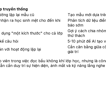
p truyền thống
ường lặp lại mẫu cũ
Tạo mẫu mới dựa trên 
 nhận ra học sinh mệt cho đến khi
Phân tích dữ liệu điể
báo sớm
Gợi ý cách chia nhó
 dụng "một kích thước" cho cả lớp
thử thách
 kế câu hỏi
5-10 phút để AI tạo v
Cần cân bằng giữa cô
 với hoạt động lặp lại
giải trí
o viên trong việc đọc bầu không khí lớp học, nhưng là cô
ẫn cần duy trì sự hiện diện, ánh mắt và kỹ năng lắng nghe