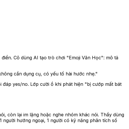
ổ điển. Cô dùng AI tạo trò chơi "Emoji Văn Học": mô tả
 không cần dụng cụ, có yếu tố hài hước nhẹ."
i đáp yes/no. Lớp cười ồ khi phát hiện "bị cướp mất bát
ói, còn lại im lặng hoặc nghe nhóm khác nói. Thầy dùng
 1 người hướng ngoại, 1 người có kỹ năng phân tích số