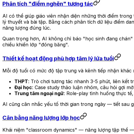
Phân tích "điểm nghẽn" tương tác
AI có thể giúp giáo viên nhận diện những thời điểm trong
lý thuyết và bài tập. Bằng cách phân tích dữ liệu điểm da
năng lượng đúng lúc.
Quan trọng hơn, AI không chỉ báo "học sinh đang chán"
chiều khiến lớp "đóng băng".
Thiết kế hoạt động phù hợp tâm lý lứa tuổi
Mỗi độ tuổi có mức độ tập trung và kênh tiếp nhận khác n
THPT
: Trò chơi tương tác nhanh 3-5 phút, liên kết t
Đại học
: Case study thảo luận nhóm, câu hỏi gợi mở
Trung tâm ngoại ngữ
: Role-play tình huống thực tế, 
AI cũng cân nhắc yếu tố thời gian trong ngày — tiết sau 
Cân bằng năng lượng lớp học
Khái niệm "classroom dynamics" — năng lượng tập thể — 