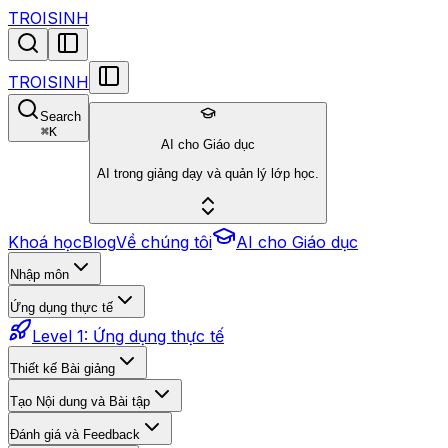
TROISINH
TROISINH
Search
⌘
K
AI cho Giáo dục
AI trong giảng dạy và quản lý lớp học.
Khoá học
Blog
Về chúng tôi
AI cho Giáo dục
Nhập môn
Ứng dụng thực tế
Level 1: Ứng dụng thực tế
Thiết kế Bài giảng
Tạo Nội dung và Bài tập
Đánh giá và Feedback