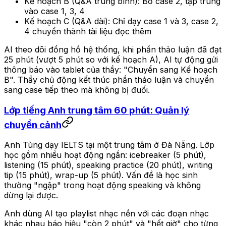
Kế hoạch B (Q&A trung bình): Bỏ case 2, tập trung
vào case 1, 3, 4
Kế hoạch C (Q&A dài): Chỉ dạy case 1 và 3, case 2,
4 chuyển thành tài liệu đọc thêm
AI theo dõi đồng hồ hệ thống, khi phần thảo luận đã đạt
25 phút (vượt 5 phút so với kế hoạch A), AI tự động gửi
thông báo vào tablet của thầy: "Chuyển sang Kế hoạch
B". Thầy chủ động kết thúc phần thảo luận và chuyển
sang case tiếp theo mà không bị đuối.
Lớp tiếng Anh trung tâm 60 phút: Quản lý
chuyển cảnh
Anh Tùng dạy IELTS tại một trung tâm ở Đà Nẵng. Lớp
học gồm nhiều hoạt động ngắn: icebreaker (5 phút),
listening (15 phút), speaking practice (20 phút), writing
tip (15 phút), wrap-up (5 phút). Vấn đề là học sinh
thường "ngập" trong hoạt động speaking và không
dừng lại được.
Anh dùng AI tạo playlist nhạc nền với các đoạn nhạc
khác nhau báo hiệu "còn 2 phút" và "hết giờ" cho từng