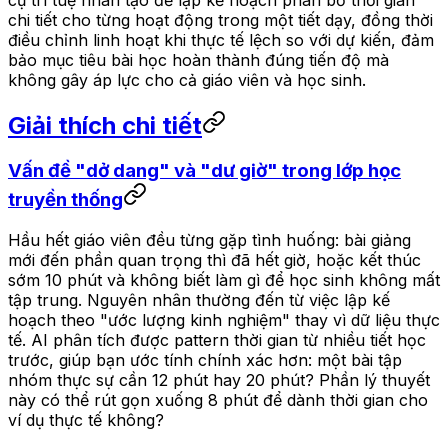
chi tiết cho từng hoạt động trong một tiết dạy, đồng thời
điều chỉnh linh hoạt khi thực tế lệch so với dự kiến, đảm
bảo mục tiêu bài học hoàn thành đúng tiến độ mà
không gây áp lực cho cả giáo viên và học sinh.
Giải thích chi tiết
Vấn đề "dở dang" và "dư giờ" trong lớp học
truyền thống
Hầu hết giáo viên đều từng gặp tình huống: bài giảng
mới đến phần quan trọng thì đã hết giờ, hoặc kết thúc
sớm 10 phút và không biết làm gì để học sinh không mất
tập trung. Nguyên nhân thường đến từ việc lập kế
hoạch theo "ước lượng kinh nghiệm" thay vì dữ liệu thực
tế. AI phân tích được pattern thời gian từ nhiều tiết học
trước, giúp bạn ước tính chính xác hơn: một bài tập
nhóm thực sự cần 12 phút hay 20 phút? Phần lý thuyết
này có thể rút gọn xuống 8 phút để dành thời gian cho
ví dụ thực tế không?