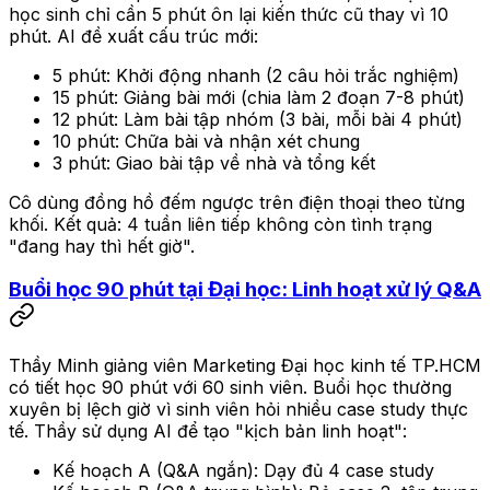
học sinh chỉ cần 5 phút ôn lại kiến thức cũ thay vì 10
phút. AI đề xuất cấu trúc mới:
5 phút: Khởi động nhanh (2 câu hỏi trắc nghiệm)
15 phút: Giảng bài mới (chia làm 2 đoạn 7-8 phút)
12 phút: Làm bài tập nhóm (3 bài, mỗi bài 4 phút)
10 phút: Chữa bài và nhận xét chung
3 phút: Giao bài tập về nhà và tổng kết
Cô dùng đồng hồ đếm ngược trên điện thoại theo từng
khối. Kết quả: 4 tuần liên tiếp không còn tình trạng
"đang hay thì hết giờ".
Buổi học 90 phút tại Đại học: Linh hoạt xử lý Q&A
Thầy Minh giảng viên Marketing Đại học kinh tế TP.HCM
có tiết học 90 phút với 60 sinh viên. Buổi học thường
xuyên bị lệch giờ vì sinh viên hỏi nhiều case study thực
tế. Thầy sử dụng AI để tạo "kịch bản linh hoạt":
Kế hoạch A (Q&A ngắn): Dạy đủ 4 case study