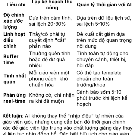
Lập kế hoạch thủ
Tiêu chí
Quản lý thời gian với AI
công
Độ chính
Dựa trên cảm tính,
Dựa trên dữ liệu lịch sử,
xác ước
sai lệch 20-30%
sai lệch 5-10%
lượng
Linh hoạt
Thầy/cô phải tự
Đề xuất cắt giảm dựa
điều
quyết định "cắt"
trên mức độ quan trọng
chỉnh
phần nào
nội dung
Thường quên tính
Tính toán tự động cho
Buffer
hoặc để dư quá
chuyển cảnh, thiết bị,
time
nhiều
hỏi đáp
Mỗi giáo viên một
Có thể tạo template
Tính nhất
phong cách, khó
chuẩn cho toàn
quán
chuẩn hóa
trường/khoa
Cảnh báo sớm 5-10
Phản ứng
Không có, chỉ nhận
phút trước khi lệch kế
real-time
ra khi đã muộn
hoạch
Kết luận
: AI không thay thế "nhịp điệu" tự nhiên của
giáo viên giỏi, nhưng cung cấp bản đồ thời gian chính
xác để giáo viên tập trung vào chất lượng giảng dạy thay
vì liên tục nhìn đồng hồ. Đặc biệt hữu ích cho giáo viên