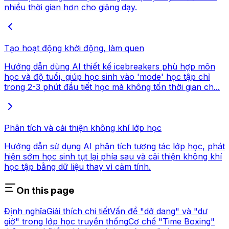
nhiều thời gian hơn cho giảng dạy.
Tạo hoạt động khởi động, làm quen
Hướng dẫn dùng AI thiết kế icebreakers phù hợp môn
học và độ tuổi, giúp học sinh vào 'mode' học tập chỉ
trong 2-3 phút đầu tiết học mà không tốn thời gian ch...
Phân tích và cải thiện không khí lớp học
Hướng dẫn sử dụng AI phân tích tương tác lớp học, phát
hiện sớm học sinh tụt lại phía sau và cải thiện không khí
học tập bằng dữ liệu thay vì cảm tính.
On this page
Định nghĩa
Giải thích chi tiết
Vấn đề "dở dang" và "dư
giờ" trong lớp học truyền thống
Cơ chế "Time Boxing"