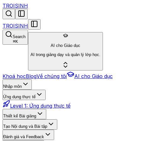
TROISINH
TROISINH
Search
⌘
K
AI cho Giáo dục
AI trong giảng dạy và quản lý lớp học.
Khoá học
Blog
Về chúng tôi
AI cho Giáo dục
Nhập môn
Ứng dụng thực tế
Level 1: Ứng dụng thực tế
Thiết kế Bài giảng
Tạo Nội dung và Bài tập
Đánh giá và Feedback