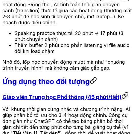
hoạt động. Đồng thời, AI tính toán thời gian chuyển
cảnh (transition) thực tế giữa các hoạt động (thường mất
2-3 phút để học sinh di chuyển chỗ, mở laptop...). Kế
hoạch được điều chỉnh:
Speaking practice thực tế: 20 phút -> 17 phút (3
phút chuyển cảnh)
Thêm buffer 2 phút cho phần listening vì file audio
đôi khi load chậm
Nhờ đó, lớp học chuyển động mượt mà như "chương
trình truyền hình" mà không cảm giác gấp gáp.
Ứng dụng theo đối tượng
Giáo viên Trung học Phổ thông (45 phút/tiết)
Với khung thời gian cứng nhắc và chương trình nặng, AI
giúp phân bổ tối ưu cho 3-4 hoạt động chính. Công cụ
đơn giản như ChatGPT có thể tạo bảng phân bổ thời
gian chi tiết đến từng phút cho từng bài giảng cụ thể (ví
dụ: "Tiết Văn 11: Tắt đèn"), đồng thời đề xuất hoạt động