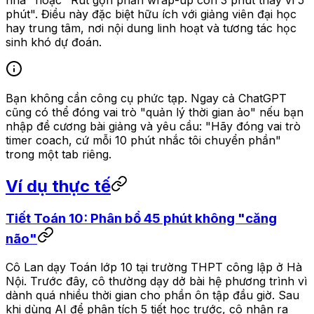
nhà" hoặc "Rút gọn phần wrap-up còn 3 phút thay vì 5
phút". Điều này đặc biệt hữu ích với giảng viên đại học
hay trung tâm, nơi nội dung linh hoạt và tương tác học
sinh khó dự đoán.
Bạn không cần công cụ phức tạp. Ngay cả ChatGPT
cũng có thể đóng vai trò "quản lý thời gian ảo" nếu bạn
nhập đề cương bài giảng và yêu cầu: "Hãy đóng vai trò
timer coach, cứ mỗi 10 phút nhắc tôi chuyển phần"
trong một tab riêng.
Ví dụ thực tế
Tiết Toán 10: Phân bổ 45 phút không "căng
não"
Cô Lan dạy Toán lớp 10 tại trường THPT công lập ở Hà
Nội. Trước đây, cô thường dạy dở bài hệ phương trình vì
dành quá nhiều thời gian cho phần ôn tập đầu giờ. Sau
khi dùng AI để phân tích 5 tiết học trước, cô nhận ra