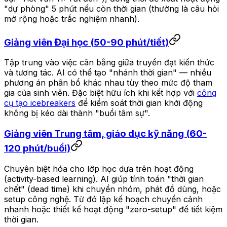
"dự phòng" 5 phút nếu còn thời gian (thường là câu hỏi
mở rộng hoặc trắc nghiệm nhanh).
Giảng viên Đại học (50-90 phút/tiết)
Tập trung vào việc cân bằng giữa truyền đạt kiến thức
và tương tác. AI có thể tạo "nhánh thời gian" — nhiều
phương án phân bổ khác nhau tùy theo mức độ tham
gia của sinh viên. Đặc biệt hữu ích khi kết hợp với
công
cụ tạo icebreakers
để kiểm soát thời gian khởi động
không bị kéo dài thành "buổi tâm sự".
Giảng viên Trung tâm, giáo dục kỹ năng (60-
120 phút/buổi)
Chuyên biệt hóa cho lớp học dựa trên hoạt động
(activity-based learning). AI giúp tính toán "thời gian
chết" (dead time) khi chuyển nhóm, phát đồ dùng, hoặc
setup công nghệ. Từ đó lập kế hoạch chuyển cảnh
nhanh hoặc thiết kế hoạt động "zero-setup" để tiết kiệm
thời gian.