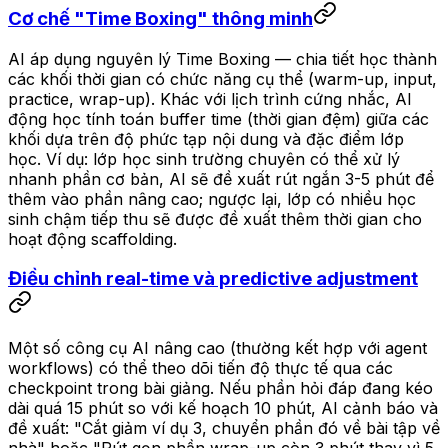
Cơ chế "Time Boxing" thông minh
AI áp dụng nguyên lý Time Boxing — chia tiết học thành
các khối thời gian có chức năng cụ thể (warm-up, input,
practice, wrap-up). Khác với lịch trình cứng nhắc, AI
động học tính toán buffer time (thời gian đệm) giữa các
khối dựa trên độ phức tạp nội dung và đặc điểm lớp
học. Ví dụ: lớp học sinh trường chuyên có thể xử lý
nhanh phần cơ bản, AI sẽ đề xuất rút ngắn 3-5 phút để
thêm vào phần nâng cao; ngược lại, lớp có nhiều học
sinh chậm tiếp thu sẽ được đề xuất thêm thời gian cho
hoạt động scaffolding.
Điều chỉnh real-time và predictive adjustment
Một số công cụ AI nâng cao (thường kết hợp với agent
workflows) có thể theo dõi tiến độ thực tế qua các
checkpoint trong bài giảng. Nếu phần hỏi đáp đang kéo
dài quá 15 phút so với kế hoạch 10 phút, AI cảnh báo và
đề xuất: "Cắt giảm ví dụ 3, chuyển phần đó về bài tập về