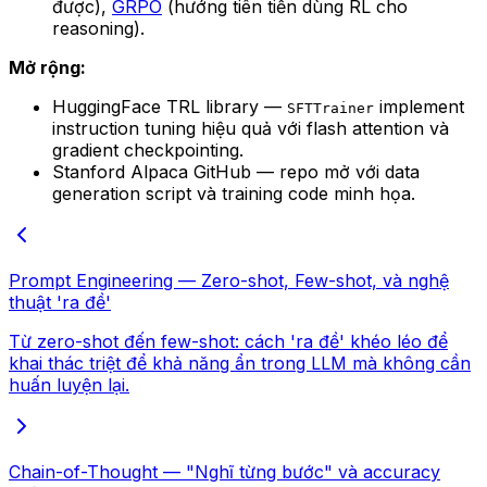
được),
GRPO
(hướng tiên tiến dùng RL cho
reasoning).
Mở rộng:
HuggingFace TRL library —
implement
SFTTrainer
instruction tuning hiệu quả với flash attention và
gradient checkpointing.
Stanford Alpaca GitHub — repo mở với data
generation script và training code minh họa.
Prompt Engineering — Zero-shot, Few-shot, và nghệ
thuật 'ra đề'
Từ zero-shot đến few-shot: cách 'ra đề' khéo léo để
khai thác triệt để khả năng ẩn trong LLM mà không cần
huấn luyện lại.
Chain-of-Thought — "Nghĩ từng bước" và accuracy