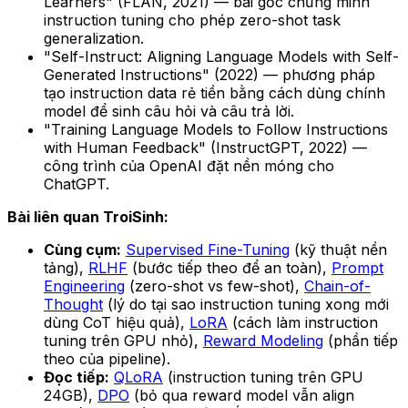
Learners" (FLAN, 2021) — bài gốc chứng minh
instruction tuning cho phép zero-shot task
generalization.
"Self-Instruct: Aligning Language Models with Self-
Generated Instructions" (2022) — phương pháp
tạo instruction data rẻ tiền bằng cách dùng chính
model để sinh câu hỏi và câu trả lời.
"Training Language Models to Follow Instructions
with Human Feedback" (InstructGPT, 2022) —
công trình của OpenAI đặt nền móng cho
ChatGPT.
Bài liên quan TroiSinh:
Cùng cụm:
Supervised Fine-Tuning
(kỹ thuật nền
tảng),
RLHF
(bước tiếp theo để an toàn),
Prompt
Engineering
(zero-shot vs few-shot),
Chain-of-
Thought
(lý do tại sao instruction tuning xong mới
dùng CoT hiệu quả),
LoRA
(cách làm instruction
tuning trên GPU nhỏ),
Reward Modeling
(phần tiếp
theo của pipeline).
Đọc tiếp:
QLoRA
(instruction tuning trên GPU
24GB),
DPO
(bỏ qua reward model vẫn align