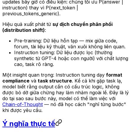
updates bây giờ có điều kiện: chúng tối ưu P(answer |
instruction) thay vì P(next_token |
previous_tokens_generic).
Hiệu quả xuất phát từ
sự dịch chuyển phân phối
(distribution shift)
:
Pre-training: Dữ liệu hỗn tạp — mix giữa code,
forum, tài liệu kỹ thuật, văn xuôi không liên quan.
Instruction tuning: Dữ liệu được lọc (thường
synthetic từ GPT-4 hoặc con người) với chất lượng
cao, task rõ ràng.
Một insight quan trọng: Instruction tuning dạy
format
compliance
và
task structure
. Kể cả khi gặp task lạ,
model biết rằng output cần có cấu trúc logic, không
được bỏ dở giữa chừng hay lảm nhảm ngoài lề. Đây là lý
do tại sao sau bước này, model có thể làm việc với
Chain-of-Thought
— nó đã học cách "nghĩ từng bước"
khi được yêu cầu.
Ý nghĩa thực tế