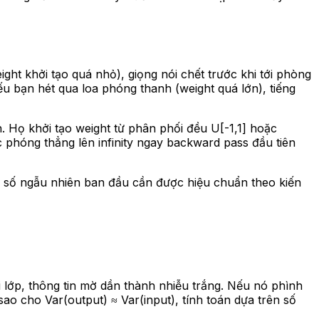
ht khởi tạo quá nhỏ), giọng nói chết trước khi tới phòng
u bạn hét qua loa phóng thanh (weight quá lớn), tiếng
. Họ khởi tạo weight từ phân phối đều U[-1,1] hoặc
c phóng thẳng lên infinity ngay backward pass đầu tiên
số ngẫu nhiên ban đầu cần được hiệu chuẩn theo kiến
ỗi lớp, thông tin mờ dần thành nhiễu trắng. Nếu nó phình
 sao cho Var(output) ≈ Var(input), tính toán dựa trên số