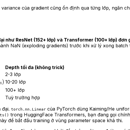
 variance của gradient cũng ổn định qua từng lớp, ngăn c
ại như ResNet (152+ lớp) và Transformer (100+ lớp) đơn g
hành NaN (exploding gradients) trước khi xử lý xong batch 
Depth tối đa (không trick)
2-3 lớp
in}
)
10-20 lớp
t
n]
100+ lớp
})
Tuỳ trường hợp
 đại.
của PyTorch dùng Kaiming/He uniform
torch.nn.Linear
trong HuggingFace Transformers, bạn đang gọi chín
ts()
y để bắt đầu training ở vùng parameter space khả thi.