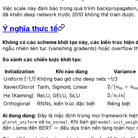
Việc scale này đảm bảo trong quá trình backpropagation,
đã khiến deep network trước 2010 không thể train được.
Ý nghĩa thực tế
Không có các scheme khởi tạo này, các kiến trúc hiện đ
ngẫu nhiên liên tục (vanishing gradients) hoặc overflow t
So sánh các chiến lược khởi tạo:
Initialization
Khi nào dùng
Variance
Uniform [-1,1]
Không bao giờ cho deep nets
~1/3
2/(n_\text{
2/
(
+
Xavier/Glorot
Tanh, Sigmoid, Linear
n
n
in
ou
+
2/n_\text[i
2/
]
He (Kaiming)
ReLU, GELU, SiLU
n
in
[
n_\text{out
Orthogonal
RNNs, kiến trúc đặc biệt
Riêng biệt
Ai đang dùng:
Đây là mặc định trong mọi framework hiện
và
. Khi bạn gọi
glorot_uniform
he_normal
model.init_weigh
đến Llama đến BERT — đều dựa trên nền tảng toán học nà