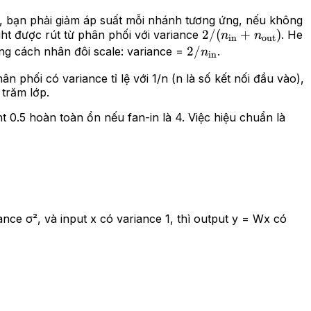
, bạn phải giảm áp suất mỗi nhánh tương ứng, nếu không
2/(n_\text{in}
2/
(
+
)
ght được rút từ phân phối với variance
. He
n
n
in
out
+
2/n_\text{in}
2/
bằng cách nhân đôi scale: variance =
.
n
in
n_\text{out})
phối có variance tỉ lệ với 1/n (n là số kết nối đầu vào),
trăm lớp.
t 0.5 hoàn toàn ổn nếu fan-in là 4. Việc hiệu chuẩn là
nce σ², và input x có variance 1, thì output y = Wx có