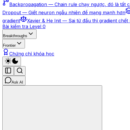
Backpropagation — Chain rule chạy ngược, đó là tất c
Dropout — Giết neuron ngẫu nhiên để mạng mạnh hơn
gradient
Xavier & He Init — Sai từ đầu thì gradient chết
Bài kiểm tra Level 0
Breakthroughs
Frontier
Chứng chỉ khóa học
Ask AI