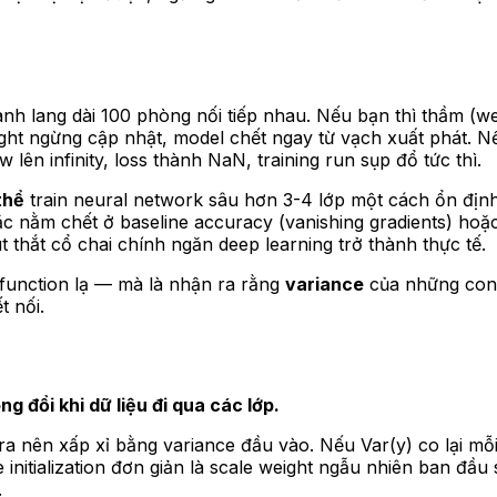
 lang dài 100 phòng nối tiếp nhau. Nếu bạn thì thầm (weig
ght ngừng cập nhật, model chết ngay từ vạch xuất phát. Nế
 lên infinity, loss thành NaN, training run sụp đổ tức thì.
thể
train neural network sâu hơn 3-4 lớp một cách ổn định
oặc nằm chết ở baseline accuracy (vanishing gradients) hoặ
t thắt cổ chai chính ngăn deep learning trở thành thực tế.
 function lạ — mà là nhận ra rằng
variance
của những con 
t nối.
g đổi khi dữ liệu đi qua các lớp.
u ra nên xấp xỉ bằng variance đầu vào. Nếu Var(y) co lại m
 initialization đơn giản là scale weight ngẫu nhiên ban đầu
.