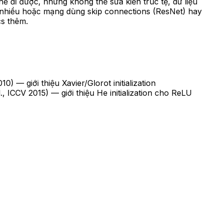
ể đi được, nhưng không thể sửa kiến trúc tệ, dữ liệu
au nhiều hoặc mạng dùng skip connections (ResNet) hay
cs thêm.
 — giới thiệu Xavier/Glorot initialization
 ICCV 2015) — giới thiệu He initialization cho ReLU