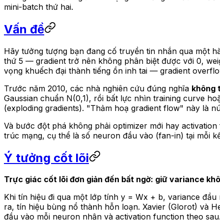
mini-batch thứ hai.
Vấn đề
Hãy tưởng tượng bạn đang cố truyền tin nhắn qua một hành
thứ 5 — gradient trở nên không phân biệt được với 0, wei
vọng khuếch đại thành tiếng ồn inh tai — gradient overflow
Trước năm 2010, các nhà nghiên cứu đúng nghĩa
không 
Gaussian chuẩn N(0,1), rồi bất lực nhìn training curve h
(exploding gradients). "Thảm hoạ gradient flow" này là nú
Và bước đột phá không phải optimizer mới hay activation
trúc mạng, cụ thể là số neuron đầu vào (fan-in) tại mỗi kế
Ý tưởng cốt lõi
Trực giác cốt lõi đơn giản đến bất ngờ: giữ variance khôn
Khi tín hiệu đi qua một lớp tính y = Wx + b, variance đầ
ra, tín hiệu bùng nổ thành hỗn loạn. Xavier (Glorot) và He
đầu vào mỗi neuron nhận và activation function theo sau