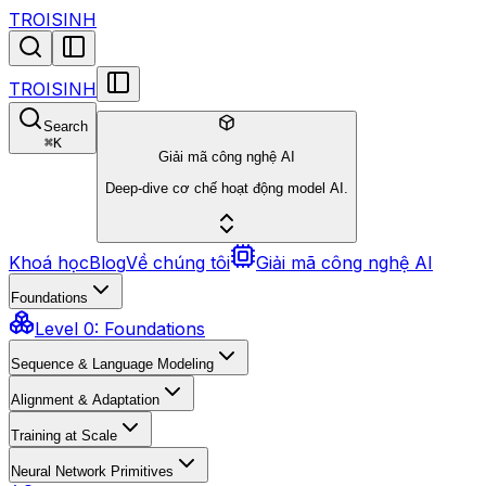
TROISINH
TROISINH
Search
⌘
K
Giải mã công nghệ AI
Deep-dive cơ chế hoạt động model AI.
Khoá học
Blog
Về chúng tôi
Giải mã công nghệ AI
Foundations
Level 0: Foundations
Sequence & Language Modeling
Alignment & Adaptation
Training at Scale
Neural Network Primitives