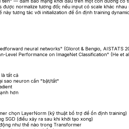
đầu tiên" — đảm bảo mạng khởi đầu trên một con đường có th
ures được normalize tương đối; nếu input có scale khác nh
ế này tương tác với initialization để ổn định training dynami
feedforward neural networks" (Glorot & Bengio, AISTATS 2010)
n-Level Performance on ImageNet Classification" (He et al.,
là tất cả
 sao neuron cần "bật/tắt"
dient
mạnh hơn
er chọn LayerNorm (kỹ thuật bổ trợ để ổn định training)
 SGD (điều xảy ra sau khi khởi tạo xong)
 động như thế nào trong Transformer