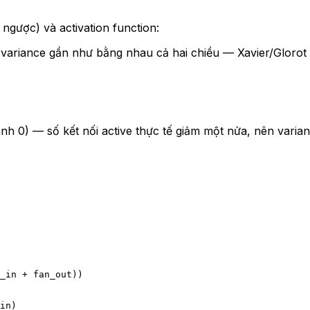
ngược) và activation function:
variance gần như bằng nhau cả hai chiều — Xavier/Glorot 
nh 0) — số kết nối active thực tế giảm một nửa, nên varia
_in 
+
 fan_out))
in)