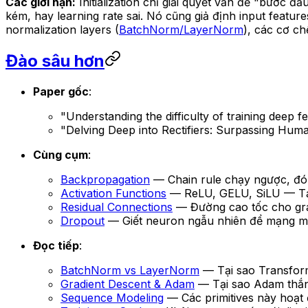
Các giới hạn:
Initialization chỉ giải quyết vấn đề "bước 
kém, hay learning rate sai. Nó cũng giả định input feat
normalization layers (
BatchNorm/LayerNorm
), các cơ ch
Đào sâu hơn
Paper gốc
:
"Understanding the difficulty of training deep 
"Delving Deep into Rectifiers: Surpassing Huma
Cùng cụm
:
Backpropagation
— Chain rule chạy ngược, đó 
Activation Functions
— ReLU, GELU, SiLU — Tại
Residual Connections
— Đường cao tốc cho gra
Dropout
— Giết neuron ngẫu nhiên để mạng 
Đọc tiếp
:
BatchNorm vs LayerNorm
— Tại sao Transform
Gradient Descent & Adam
— Tại sao Adam thắng
Sequence Modeling
— Các primitives này hoạt