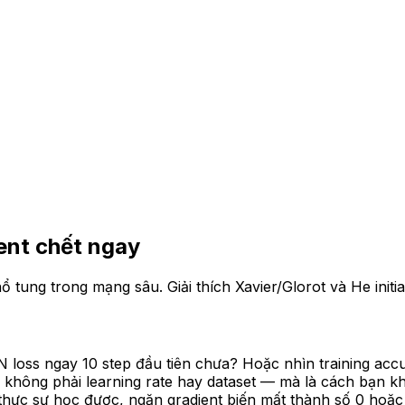
ient chết ngay
tung trong mạng sâu. Giải thích Xavier/Glorot và He initial
 loss ngay 10 step đầu tiên chưa? Hoặc nhìn training acc
ông phải learning rate hay dataset — mà là cách bạn khởi t
hực sự học được, ngăn gradient biến mất thành số 0 hoặc b