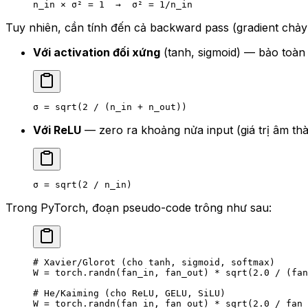
n_in × σ² = 1  →  σ² = 1/n_in
Tuy nhiên, cần tính đến cả backward pass (gradient chảy 
Với activation đối xứng
(tanh, sigmoid) — bảo toàn 
σ = sqrt(2 / (n_in + n_out))
Với ReLU
— zero ra khoảng nửa input (giá trị âm thà
σ = sqrt(2 / n_in)
Trong PyTorch, đoạn pseudo-code trông như sau:
# Xavier/Glorot (cho tanh, sigmoid, softmax)
W 
=
 torch.randn(fan_in, fan_out) 
*
 sqrt(
2.0
 /
 (fan
# He/Kaiming (cho ReLU, GELU, SiLU)
W 
=
 torch.randn(fan_in, fan_out) 
*
 sqrt(
2.0
 /
 fan_