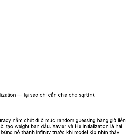
ization — tại sao chỉ cần chia cho sqrt(n).
uracy nằm chết dí ở mức random guessing hàng giờ liền
ạo weight ban đầu. Xavier và He initialization là hai
ùng nổ thành infinity trước khi model kịp nhìn thấy