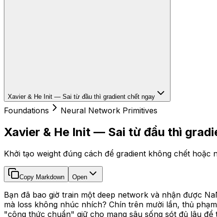
Xavier & He Init — Sai từ đầu thì gradient chết ngay
Foundations
Neural Network Primitives
Xavier & He Init — Sai từ đầu thì grad
Khởi tạo weight đúng cách để gradient không chết hoặc nổ 
Copy Markdown
Open
Bạn đã bao giờ train một deep network và nhận được NaN
mà loss không nhúc nhích? Chín trên mười lần, thủ phạm kh
"công thức chuẩn" giữ cho mạng sâu sống sót đủ lâu để t