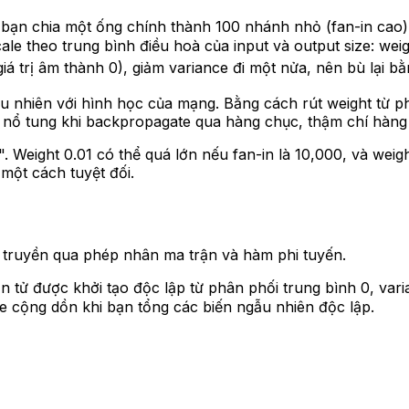
bạn chia một ống chính thành 100 nhánh nhỏ (fan-in cao)
ale theo trung bình điều hoà của input và output size: wei
t giá trị âm thành 0), giảm variance đi một nửa, nên bù lại 
nhiên với hình học của mạng. Bằng cách rút weight từ phân 
 nổ tung khi backpropagate qua hàng chục, thậm chí hàng 
 Weight 0.01 có thể quá lớn nếu fan-in là 10,000, và weigh
 một cách tuyệt đối.
n truyền qua phép nhân ma trận và hàm phi tuyến.
 tử được khởi tạo độc lập từ phân phối trung bình 0, varia
nce cộng dồn khi bạn tổng các biến ngẫu nhiên độc lập.