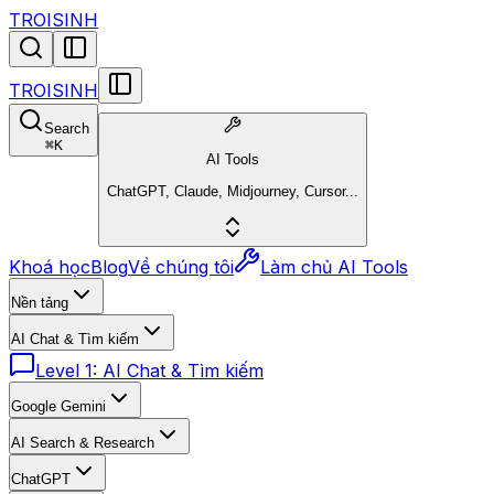
TROISINH
TROISINH
Search
⌘
K
AI Tools
ChatGPT, Claude, Midjourney, Cursor...
Khoá học
Blog
Về chúng tôi
Làm chủ AI Tools
Nền tảng
AI Chat & Tìm kiếm
Level 1: AI Chat & Tìm kiếm
Google Gemini
AI Search & Research
ChatGPT