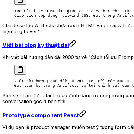
Tạo một file HTML đơn giản có 3 checkbox cho: Tập 
Giao diện đẹp dùng Tailwind CSS. Đặt trong Artifac
Claude sẽ tạo Artifacts chứa code HTML và preview trực t
hiệu ứng hover."
Viết bài blog kỹ thuật dài
Khi viết bài hướng dẫn dài 2000 từ về "Cách tối ưu Promp
Viết bài hướng dẫn đầy đủ với tiêu đề, các mục H2,
Đặt toàn bộ trong Artifacts để tôi chỉnh sửa cấu t
Bạn sẽ nhận được tài liệu có định dạng rõ ràng trong pan
conversation gốc ở bên trái.
Prototype component React
Ví dụ bạn là product manager muốn test ý tưởng form đă