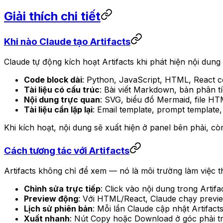
Giải thích chi tiết
Khi nào Claude tạo Artifacts
Claude tự động kích hoạt Artifacts khi phát hiện nội dun
Code block dài
: Python, JavaScript, HTML, React 
Tài liệu có cấu trúc
: Bài viết Markdown, bản phân 
Nội dung trực quan
: SVG, biểu đồ Mermaid, file H
Tài liệu cần lặp lại
: Email template, prompt template
Khi kích hoạt, nội dung sẽ xuất hiện ở panel bên phải, còn
Cách tương tác với Artifacts
Artifacts không chỉ để xem — nó là môi trường làm việc t
Chỉnh sửa trực tiếp
: Click vào nội dung trong Artif
Preview động
: Với HTML/React, Claude chạy previe
Lịch sử phiên bản
: Mỗi lần Claude cập nhật Artifact
Xuất nhanh
: Nút Copy hoặc Download ở góc phải tr