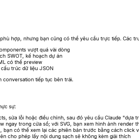
g phù hợp, nhưng bạn cũng có thể yêu cầu trực tiếp. Các t
components vượt quá vài dòng
tích SWOT, kế hoạch dự án
TML có thể preview
, cấu trúc dữ liệu JSON
 conversation tiếp tục bên trái.
hực sự:
acts, sửa lỗi hoặc điều chỉnh, sau đó yêu cầu Claude "dựa tr
w ngay trong cửa sổ; với SVG, bạn xem hình ảnh render t
s, bạn có thể xem lại các phiên bản trước bằng cách click v
ên cho phép lấy nội dung sạch sẽ không kèm giải thích